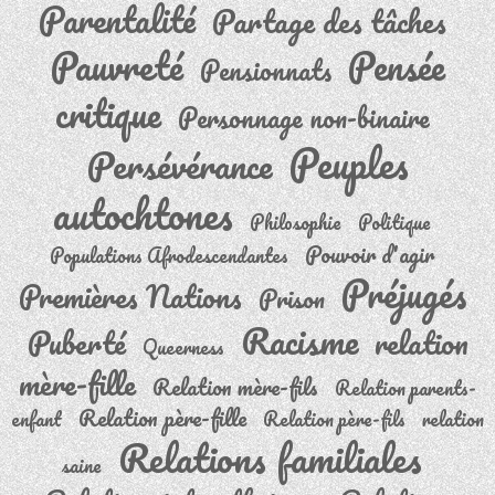
Parentalité
Partage des tâches
Pauvreté
Pensée
Pensionnats
critique
Personnage non-binaire
Peuples
Persévérance
autochtones
Philosophie
Politique
Pouvoir d'agir
Populations Afrodescendantes
Préjugés
Premières Nations
Prison
Racisme
Puberté
relation
Queerness
mère-fille
Relation mère-fils
Relation parents-
Relation père-fille
enfant
Relation père-fils
relation
Relations familiales
saine