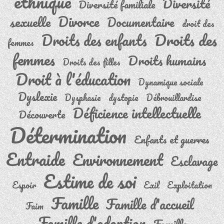
ethnique
Diversité
Diversité familiale
Divorce
sexuelle
Documentaire
droit des
Droits des
Droits des enfants
femmes
femmes
Droits humains
Droits des filles
Droit à l'éducation
Dynamique sociale
Dyslexie
Dysphasie
dystopie
Débrouillardise
Déficience intellectuelle
Découverte
Détermination
Enfants et guerres
Entraide
Environnement
Esclavage
Estime de soi
Espoir
Exil
Exploitation
Famille
Famille d'accueil
Faim
Famille d'adoption