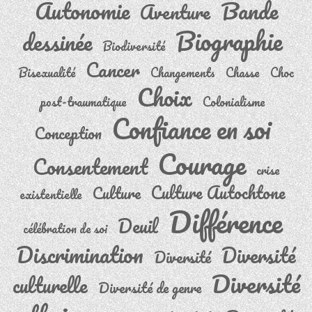
Autonomie
Bande
Aventure
Biographie
dessinée
Biodiversité
Cancer
Bisexualité
Changements
Chasse
Choc
Choix
post-traumatique
Colonialisme
Confiance en soi
Conception
Courage
Consentement
crise
Culture Autochtone
Culture
existentielle
Différence
Deuil
célébration de soi
Discrimination
Diversité
Diversité
Diversité
culturelle
Diversité de genre