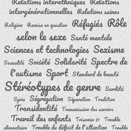
Relations interethniques
Relations
intergénérationnelles
Relations saines
Rôle
Réfugiés
Religion
Remise en question
selon le sexe
Santé mentale
Sexisme
Sciences et technologies
Spectre de
Solidarité
Société
Sexualité
Sport
l'autisme
Standard de beauté
Stéréotypes de genre
Surdité
Ségrégation
Syrie
Séparation
Tradition
Transidentité
Transmission des savoirs
Travail des enfants
Trisomie 21
Trouble
Trouble du déficit de l'attention
alimentaire
Trouble