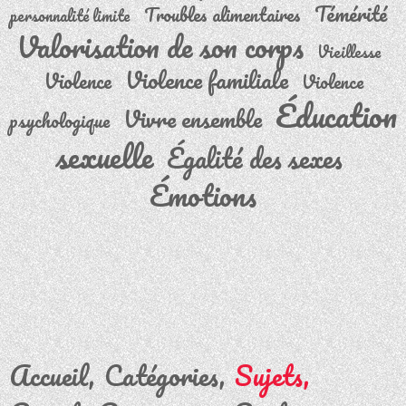
Témérité
Troubles alimentaires
personnalité limite
Valorisation de son corps
Vieillesse
Violence familiale
Violence
Violence
Éducation
Vivre ensemble
psychologique
sexuelle
Égalité des sexes
Émotions
Accueil
Catégories
Sujets