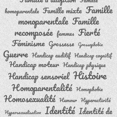
Famille
Famille
Famille mixte
homoparentale
monoparentale
Famille
recomposée
Fierté
femmes
Féminisme
Grossesse
Grossophobie
Guerre
Handicap auditif
Handicap cognitif
Handicap moteur
Handicap physique
Histoire
Handicap sensoriel
Homoparentalité
Homophobie
Homosexualité
Humour
Hyperactivité
Identité
Identité de
Hypersexualisation