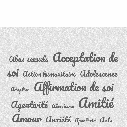
Acceptation de
Abus sexuels
soi
Adolescence
Action humanitaire
Affirmation de soi
Adoption
Amitié
Agentivité
Alcoolisme
Amour
Anxiété
Arts
Apartheid