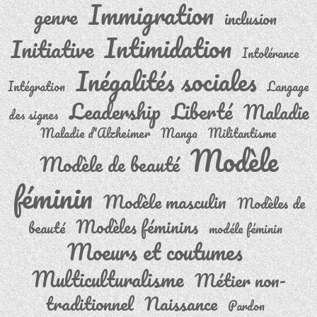
Immigration
genre
inclusion
Intimidation
Initiative
Intolérance
Inégalités sociales
Intégration
Langage
Leadership
Liberté
Maladie
des signes
Maladie d'Alzheimer
Manga
Militantisme
Modèle
Modèle de beauté
féminin
Modèle masculin
Modèles de
Modèles féminins
beauté
modéle féminin
Moeurs et coutumes
Multiculturalisme
Métier non-
traditionnel
Naissance
Pardon