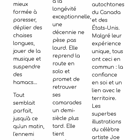
à la
mieux
autochtones
longévité
formée à
du Canada
exceptionnelle,
paresser,
et des
une
déplier des
États-Unis.
décennie ne
chaises
Malgré leur
pèse pas
longues,
expérience
lourd. Elle
jouer de la
unique, tous
reprend la
musique et
ont ceci en
route en
suspendre
commun : la
solo et
des
confiance
promet de
hamacs...
en soi et un
retrouver
lien avec le
ses
Tout
territoire.
camarades
semblait
Les
un demi-
parfait,
superbes
siècle plus
jusqu'à ce
illustrations
tard. Elle
qu'un matin,
du célèbre
tient
l'ennemi
artiste Joe