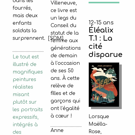
dans les
Villeneuve,
fourrés,
ce livre est
mais deux
un legs du
12-15 ans
enfants
Conseil du
Éléalix
soldats la
statut de la
T.1 : La
surprennent. [SDM]
femme aux
cité
générations
disparue
de demain
Le tout est
à l’occasion
illustré de
de ses 50
magnifiques
ans. À cette
peintures
relève de
réalistes
filles et de
misant
garçons qui
plutôt sur
ont l’égalité
les portraits
à cœur !
Lorsque
expressifs,
Maëlla-
intégrés à
Anne
Rose,
des