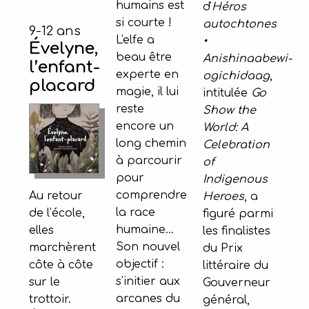
humains est
d'
Héros
si courte !
autochtones
9-12 ans
L'elfe a
•
Évelyne,
beau être
Anishinaabewi-
l’enfant-
experte en
ogichidaag
,
placard
magie, il lui
intitulée
Go
reste
Show the
encore un
World: A
long chemin
Celebration
à parcourir
of
pour
Indigenous
comprendre
Au retour
Heroes
, a
la race
de l’école,
figuré parmi
humaine...
elles
les finalistes
Son nouvel
marchèrent
du Prix
objectif :
côte à côte
littéraire du
s'initier aux
sur le
Gouverneur
arcanes du
trottoir.
général,