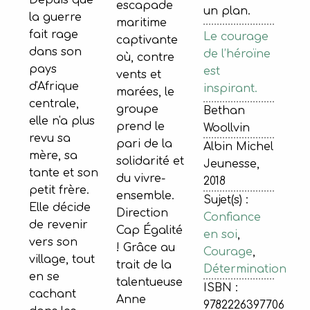
escapade
un plan.
la guerre
maritime
fait rage
Le courage
captivante
dans son
de l’héroïne
où, contre
pays
est
vents et
d'Afrique
inspirant.
marées, le
centrale,
groupe
Bethan
elle n'a plus
prend le
Woollvin
revu sa
pari de la
Albin Michel
mère, sa
solidarité et
Jeunesse,
tante et son
du vivre-
2018
petit frère.
ensemble.
Sujet(s) :
Elle décide
Direction
Confiance
de revenir
Cap Égalité
en soi
,
vers son
! Grâce au
Courage
,
village, tout
trait de la
Détermination
en se
talentueuse
ISBN :
cachant
Anne
9782226397706