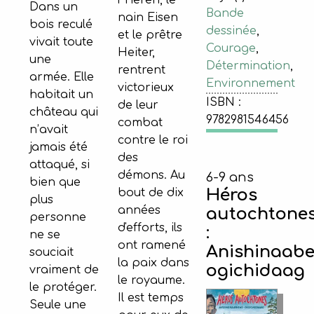
Frieren, le
Dans un
Bande
nain Eisen
bois reculé
dessinée
,
et le prêtre
vivait toute
Courage
,
Heiter,
une
Détermination
,
rentrent
armée. Elle
Environnement
victorieux
habitait un
ISBN :
de leur
château qui
9782981546456
combat
n’avait
contre le roi
jamais été
des
attaqué, si
démons. Au
6-9 ans
bien que
Héros
bout de dix
plus
années
autochtone
personne
d'efforts, ils
:
ne se
ont ramené
Anishinaabe
souciait
la paix dans
ogichidaag
vraiment de
le royaume.
le protéger.
Il est temps
Seule une