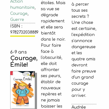
Action
étoiles. Mais
à percer
humanitaire
,
sa vue se
tous ses
Courage
,
dégrade
secrets ?
Guerre
rapidement
Une chose
ISBN :
et elle sera
est certaine,
9782732038889
bientôt
l’expédition
dans le noir.
s’annonce
Pour faire
dangereuse
face à
6-9 ans
et les
Courage,
l'obscurité,
quatre amis
elle doit
Émile!
devront
affronter
faire preuve
ses peurs,
d’un grand
établir de
courage
nouveaux
pour y
repères et
arriver.
ne jamais
baisser les
Audrée