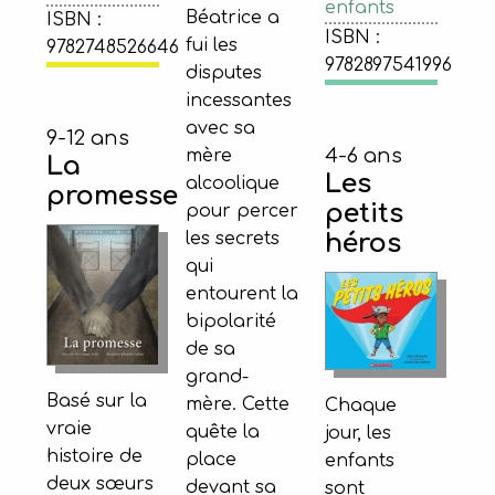
enfants
Béatrice a
ISBN :
ISBN :
fui les
9782748526646
9782897541996
disputes
incessantes
avec sa
9-12 ans
4-6 ans
mère
La
Les
alcoolique
promesse
petits
pour percer
héros
les secrets
qui
entourent la
bipolarité
de sa
grand-
Basé sur la
mère. Cette
Chaque
vraie
quête la
jour, les
histoire de
place
enfants
deux sœurs
devant sa
sont