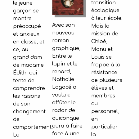
transition
le jeune
écologique
garçon se
à leur école.
montre
Avec son
Mais la
préoccupé
nouveau
mission de
et anxieux
roman
Chloé,
en classe, et
graphique,
Manu et
ce, au
Entre le
Louis se
grand dam
lapin et le
frappe à la
de madame
renard,
résistance
Édith, qui
Nathalie
de plusieurs
tente de
Lagacé a
élèves et
comprendre
voulu «
membres
les raisons
affûter le
du
de son
radar de
personnel,
changement
quiconque
en
de
aura à faire
particulier
comportement.
face à une
la
La