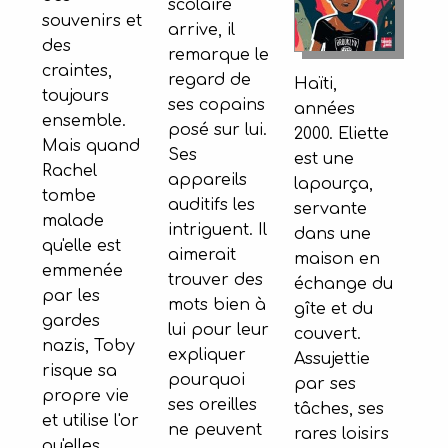
scolaire
souvenirs et
arrive, il
des
remarque le
craintes,
regard de
Haïti,
toujours
ses copains
années
ensemble.
posé sur lui.
2000. Eliette
Mais quand
Ses
est une
Rachel
appareils
lapourça,
tombe
auditifs les
servante
malade
intriguent. Il
dans une
qu'elle est
aimerait
maison en
emmenée
trouver des
échange du
par les
mots bien à
gîte et du
gardes
lui pour leur
couvert.
nazis, Toby
expliquer
Assujettie
risque sa
pourquoi
par ses
propre vie
ses oreilles
tâches, ses
et utilise l'or
ne peuvent
rares loisirs
qu'elles