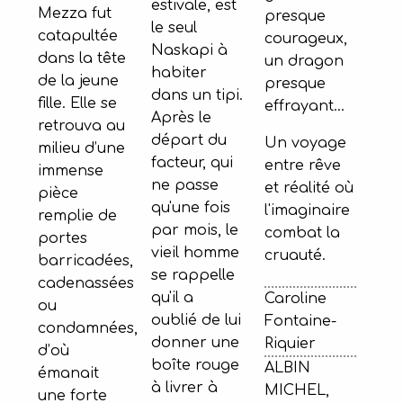
estivale, est
Mezza fut
presque
le seul
catapultée
courageux,
Naskapi à
dans la tête
un dragon
habiter
de la jeune
presque
dans un tipi.
fille. Elle se
effrayant...
Après le
retrouva au
départ du
Un voyage
milieu d’une
facteur, qui
entre rêve
immense
ne passe
et réalité où
pièce
qu'une fois
l'imaginaire
remplie de
par mois, le
combat la
portes
vieil homme
cruauté.
barricadées,
se rappelle
cadenassées
qu'il a
Caroline
ou
oublié de lui
Fontaine-
condamnées,
donner une
Riquier
d’où
boîte rouge
ALBIN
émanait
à livrer à
MICHEL,
une forte