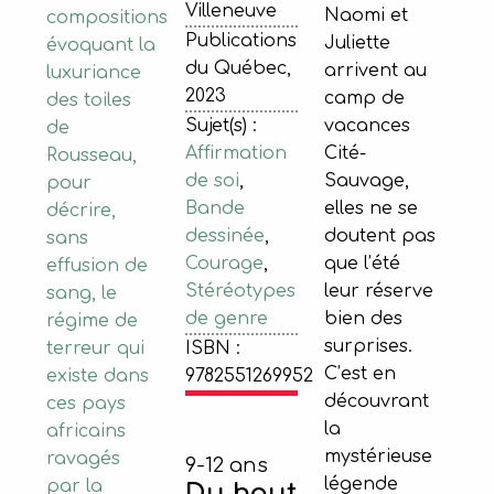
Villeneuve
Naomi et
compositions
Publications
Juliette
évoquant la
du Québec,
arrivent au
luxuriance
2023
camp de
des toiles
Sujet(s) :
vacances
de
Affirmation
Cité-
Rousseau,
de soi
,
Sauvage,
pour
Bande
elles ne se
décrire,
dessinée
,
doutent pas
sans
Courage
,
que l’été
effusion de
Stéréotypes
leur réserve
sang, le
de genre
bien des
régime de
surprises.
terreur qui
ISBN :
C’est en
existe dans
9782551269952
découvrant
ces pays
la
africains
mystérieuse
ravagés
9-12 ans
légende
par la
Du haut