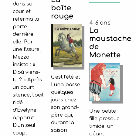
dans sa
boîte
cour et
rouge
referma la
4-6 ans
porte
La
derrière
moustache
elle. Par
de
une fissure,
Monette
Mezza
insista : «
D’où viens-
C'est l'été et
tu ? » Après
Luna passe
un court
quelques
silence, l’oeil
jours chez
ridé
son grand-
d’Évelyne
Une petite
père qui,
apparut.
fille presque
durant la
D’un seul
timide, un
saison
coup,
géant