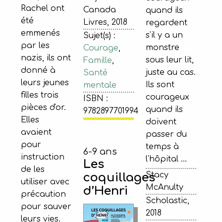
Rachel ont
Canada
quand ils
été
Livres, 2018
regardent
emmenés
s'il y a un
Sujet(s) :
par les
monstre
Courage
,
nazis, ils ont
sous leur lit,
Famille
,
donné à
juste au cas.
Santé
leurs jeunes
Ils sont
mentale
filles trois
courageux
ISBN :
pièces d'or.
quand ils
9782897701994
Elles
doivent
avaient
passer du
pour
temps à
6-9 ans
instruction
l'hôpital ...
Les
de les
Stacy
coquillages
utiliser avec
McAnulty
d’Henri
précaution
Scholastic,
pour sauver
2018
leurs vies.