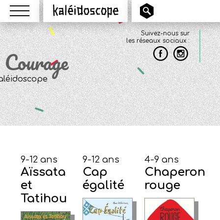
Menu
Kaléidoscope
Suivez-nous sur
les réseaux sociaux :
Courage
9-12 ans
9-12 ans
4-9 ans
Aïssata
Cap
Chaperon
et
égalité
rouge
Tatihou