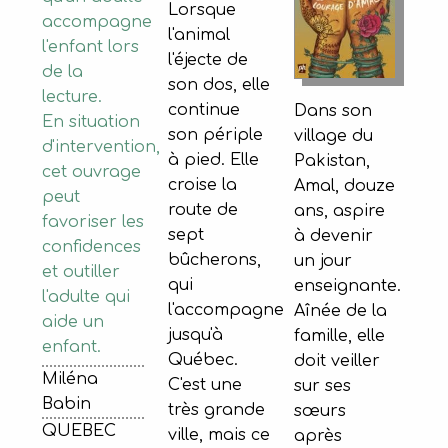
Lorsque
accompagne
l'animal
l'enfant lors
l'éjecte de
de la
son dos, elle
lecture.
continue
Dans son
En situation
son périple
village du
d'intervention,
à pied. Elle
Pakistan,
cet ouvrage
croise la
Amal, douze
peut
route de
ans, aspire
favoriser les
sept
à devenir
confidences
bûcherons,
un jour
et outiller
qui
enseignante.
l'adulte qui
l'accompagne
Aînée de la
aide un
jusqu'à
famille, elle
enfant.
Québec.
doit veiller
Miléna
C'est une
sur ses
Babin
très grande
sœurs
QUEBEC
ville, mais ce
après