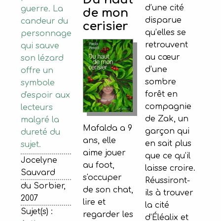
d’une cité
guerre. La
de mon
disparue
candeur du
cerisier
qu’elles se
personnage
retrouvent
qui sauve
au cœur
son lézard
d’une
offre un
sombre
symbole
forêt en
d'espoir aux
compagnie
lecteurs
de Zak, un
malgré la
Mafalda a 9
garçon qui
dureté du
ans, elle
en sait plus
sujet.
aime jouer
que ce qu’il
Jocelyne
au foot,
laisse croire.
Sauvard
s'occuper
Réussiront-
du Sorbier,
de son chat,
ils à trouver
2007
lire et
la cité
Sujet(s) :
regarder les
d’Éléalix et