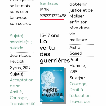
familiales
d'obtenir
se lie mais
ISBN :
justice et de
sans oser
9782211222495
réaliser
lui avouer
enfin son
son secret.
rêve d'une
vie
15-17 ans
Sujet(s)
meilleure.
La
sensible(s) ;
vertu
Aisha
suicide.
des
Saeed
Jean-Loup
guerrières
Petit
Felicioli
Homme,
Syros, 2019
2019
Sujet(s) :
Sujet(s) :
Acceptation
Courage
,
de soi
,
Droit à
Amitié
,
l'éducation
,
Courage
,
Travail des
Transidentité