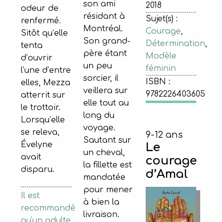
son ami
2018
odeur de
résidant à
Sujet(s) :
renfermé.
Montréal.
Courage
,
Sitôt qu’elle
Son grand-
Détermination
,
tenta
père étant
Modèle
d’ouvrir
un peu
féminin
l’une d’entre
sorcier, il
ISBN :
elles, Mezza
veillera sur
9782226403605
atterrit sur
elle tout au
le trottoir.
long du
Lorsqu’elle
voyage.
se releva,
9-12 ans
Sautant sur
Évelyne
Le
un cheval,
avait
courage
la fillette est
disparu.
d’Amal
mandatée
pour mener
Il est
à bien la
recommandé
livraison.
qu'un adulte