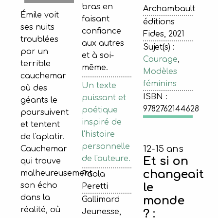
bras en
Archambault
Émile voit
faisant
éditions
ses nuits
confiance
Fides, 2021
troublées
aux autres
Sujet(s) :
par un
et à soi-
Courage
,
terrible
même.
Modèles
cauchemar
féminins
Un texte
où des
ISBN :
puissant et
géants le
9782762144628
poétique
poursuivent
inspiré de
et tentent
l'histoire
de l'aplatir.
personnelle
12-15 ans
Cauchemar
de l'auteure.
Et si on
qui trouve
changeait
malheureusement
Paola
le
son écho
Peretti
dans la
monde
Gallimard
réalité, où
Jeunesse,
? :