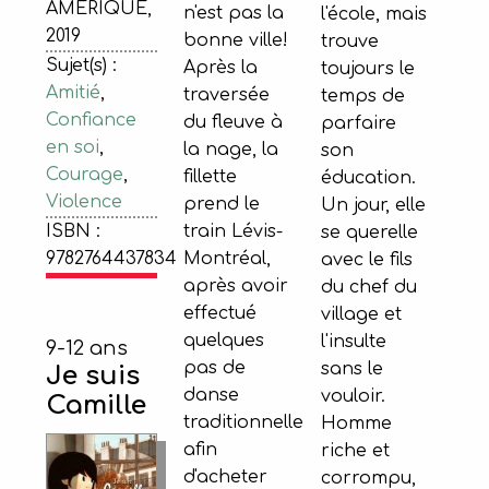
AMERIQUE,
n'est pas la
l'école, mais
2019
bonne ville!
trouve
Sujet(s) :
Après la
toujours le
Amitié
,
traversée
temps de
Confiance
du fleuve à
parfaire
en soi
,
la nage, la
son
Courage
,
fillette
éducation.
Violence
prend le
Un jour, elle
ISBN :
train Lévis-
se querelle
9782764437834
Montréal,
avec le fils
après avoir
du chef du
effectué
village et
quelques
l'insulte
9-12 ans
pas de
sans le
Je suis
danse
vouloir.
Camille
traditionnelle
Homme
afin
riche et
d'acheter
corrompu,