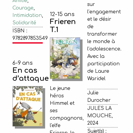
Amitié
,
sur
Courage
,
l’engagement
12-15 ans
Intimidation
,
et le désir
Frieren
Solidarité
de
T.1
ISBN :
transformer
9782897853549
le monde à
l’adolescence.
Avec la
6-9 ans
participation
En cas
de Laure
d’attaque
Waridel
Le jeune
Julie
héros
Durocher
Himmel et
JULES LA
ses
MOUCHE,
compagnons,
2024
l'elfe
Sujet(s) :