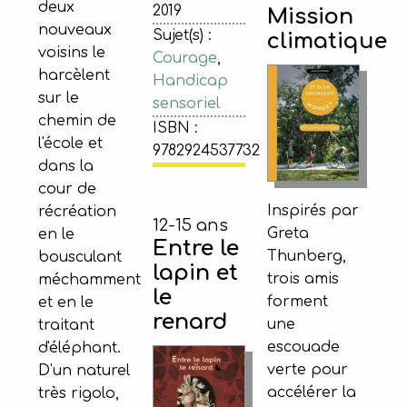
deux
2019
Mission
nouveaux
Sujet(s) :
climatique
voisins le
Courage
,
harcèlent
Handicap
sur le
sensoriel
chemin de
ISBN :
l'école et
9782924537732
dans la
cour de
Inspirés par
récréation
12-15 ans
Greta
en le
Entre le
Thunberg,
bousculant
lapin et
trois amis
méchamment
le
forment
et en le
renard
une
traitant
escouade
d'éléphant.
verte pour
D'un naturel
accélérer la
très rigolo,