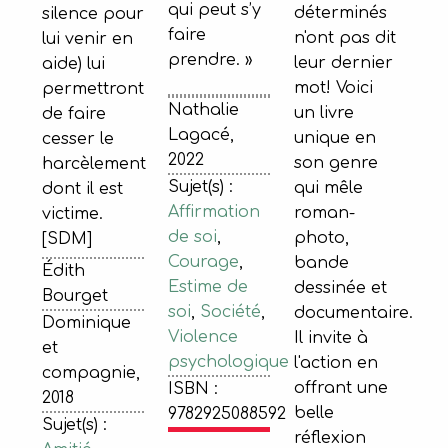
qui peut s’y
déterminés
silence pour
faire
n'ont pas dit
lui venir en
prendre. »
leur dernier
aide) lui
mot! Voici
permettront
Nathalie
un livre
de faire
Lagacé,
unique en
cesser le
2022
son genre
harcèlement
Sujet(s) :
qui mêle
dont il est
Affirmation
roman-
victime.
de soi
,
photo,
[SDM]
Courage
,
bande
Édith
Estime de
dessinée et
Bourget
soi
,
Société
,
documentaire.
Dominique
Violence
Il invite à
et
psychologique
l'action en
compagnie,
offrant une
ISBN :
2018
belle
9782925088592
Sujet(s) :
réflexion