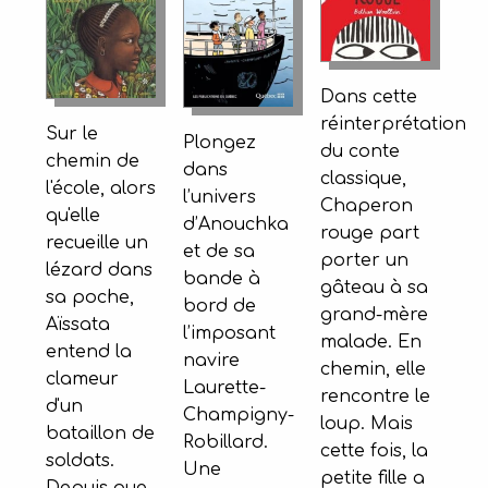
Dans cette
réinterprétation
Sur le
Plongez
du conte
chemin de
dans
classique,
l'école, alors
l’univers
Chaperon
qu'elle
d’Anouchka
rouge part
recueille un
et de sa
porter un
lézard dans
bande à
gâteau à sa
sa poche,
bord de
grand-mère
Aïssata
l’imposant
malade. En
entend la
navire
chemin, elle
clameur
Laurette-
rencontre le
d'un
Champigny-
loup. Mais
bataillon de
Robillard.
cette fois, la
soldats.
Une
petite fille a
Depuis que