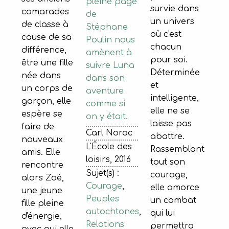
pleine page
survie dans
camarades
de
un univers
de classe à
Stéphane
où c'est
cause de sa
Poulin nous
chacun
différence,
amènent à
pour soi.
être une fille
suivre Luna
Déterminée
née dans
dans son
et
un corps de
aventure
intelligente,
garçon, elle
comme si
elle ne se
espère se
on y était.
laisse pas
faire de
Carl Norac
abattre.
nouveaux
L'École des
Rassemblant
amis. Elle
loisirs, 2016
tout son
rencontre
Sujet(s) :
courage,
alors Zoé,
Courage
,
elle amorce
une jeune
Peuples
un combat
fille pleine
autochtones
,
qui lui
d'énergie,
Relations
permettra
avec qui elle