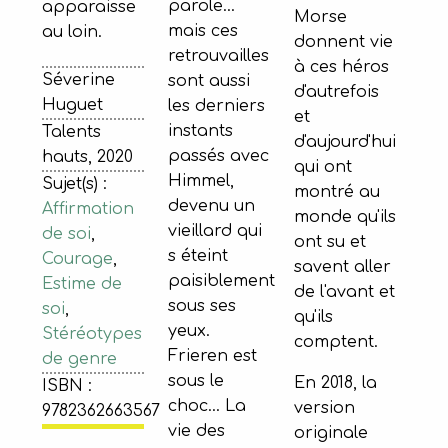
parole...
apparaisse
Morse
mais ces
au loin.
donnent vie
retrouvailles
à ces héros
Séverine
sont aussi
d'autrefois
Huguet
les derniers
et
instants
Talents
d'aujourd'hui
passés avec
hauts, 2020
qui ont
Himmel,
Sujet(s) :
montré au
devenu un
Affirmation
monde qu'ils
vieillard qui
de soi
,
ont su et
s éteint
Courage
,
savent aller
paisiblement
Estime de
de l'avant et
sous ses
soi
,
qu'ils
yeux.
Stéréotypes
comptent.
Frieren est
de genre
sous le
En 2018, la
ISBN :
choc... La
version
9782362663567
vie des
originale