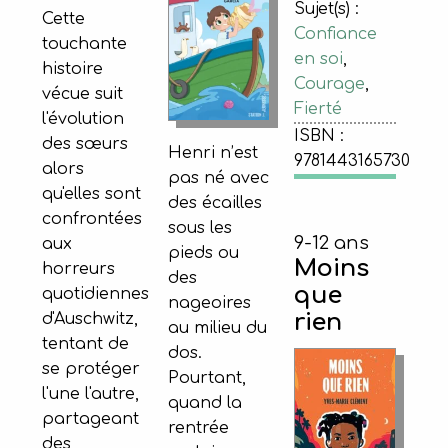
Sujet(s) :
Cette
Confiance
touchante
en soi
,
histoire
Courage
,
vécue suit
Fierté
l'évolution
ISBN :
des sœurs
Henri n’est
9781443165730
alors
pas né avec
qu'elles sont
des écailles
confrontées
sous les
9-12 ans
aux
pieds ou
Moins
horreurs
des
que
quotidiennes
nageoires
rien
d'Auschwitz,
au milieu du
tentant de
dos.
se protéger
Pourtant,
l'une l'autre,
quand la
partageant
rentrée
des