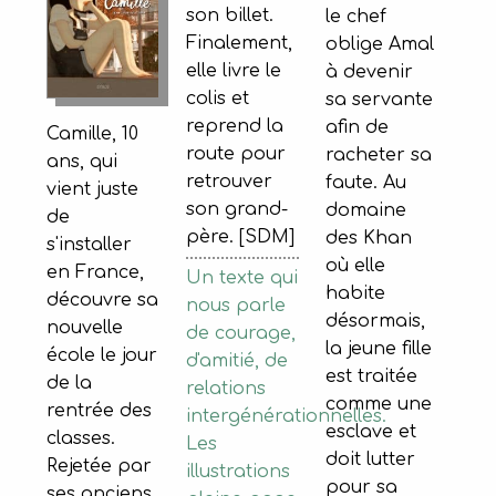
son billet.
le chef
Finalement,
oblige Amal
elle livre le
à devenir
colis et
sa servante
reprend la
afin de
Camille, 10
route pour
racheter sa
ans, qui
retrouver
faute. Au
vient juste
son grand-
domaine
de
père. [SDM]
des Khan
s'installer
où elle
en France,
Un texte qui
habite
découvre sa
nous parle
désormais,
nouvelle
de courage,
la jeune fille
école le jour
d'amitié, de
est traitée
de la
relations
comme une
rentrée des
intergénérationnelles.
esclave et
classes.
Les
doit lutter
Rejetée par
illustrations
pour sa
ses anciens