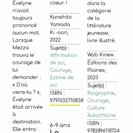
coeur !
Évelyne
dans la
n’avait
catégorie
Kanehito
toujours
de la
Yamada
prononcé
littérature
Ki -oon,
aucun mot.
jeunesse,
2022
Lorsque
livre illustré.
Mezza
Sujet(s) :
Wab Kinew
trouva le
Affirmation
courage de
Éditions des
de soi
,
lui
Plaines,
Courage
,
demander :
2023
Estime de
« D’où
soi
Sujet(s) :
viens-tu ? »,
Biographie
,
ISBN :
Évelyne
Courage
,
9791032710838
était arrivée
Culture
à
Autochtone
destination.
ISBN :
6-9 ans
Elle entra
9782896118724
La