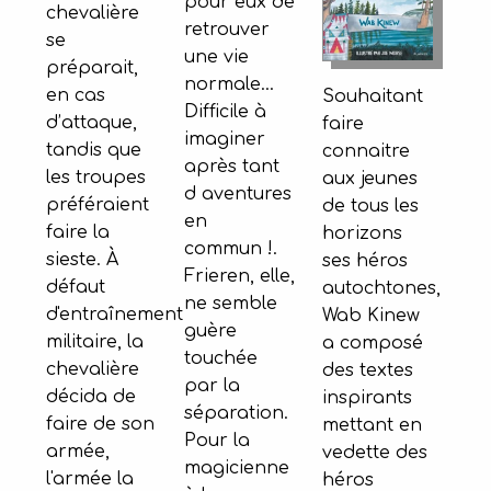
pour eux de
chevalière
retrouver
se
une vie
préparait,
normale...
en cas
Souhaitant
Difficile à
d’attaque,
faire
imaginer
tandis que
connaitre
après tant
les troupes
aux jeunes
d aventures
préféraient
de tous les
en
faire la
horizons
commun !.
sieste. À
ses héros
Frieren, elle,
défaut
autochtones,
ne semble
d'entraînement
Wab Kinew
guère
militaire, la
a composé
touchée
chevalière
des textes
par la
décida de
inspirants
séparation.
faire de son
mettant en
Pour la
armée,
vedette des
magicienne
l'armée la
héros