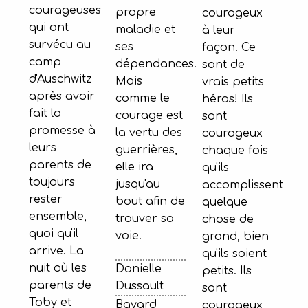
courageuses
propre
courageux
qui ont
maladie et
à leur
survécu au
ses
façon. Ce
camp
dépendances.
sont de
d'Auschwitz
Mais
vrais petits
après avoir
comme le
héros! Ils
fait la
courage est
sont
promesse à
la vertu des
courageux
leurs
guerrières,
chaque fois
parents de
elle ira
qu'ils
toujours
jusqu'au
accomplissent
rester
bout afin de
quelque
ensemble,
trouver sa
chose de
quoi qu'il
voie.
grand, bien
arrive. La
qu'ils soient
nuit où les
Danielle
petits. Ils
parents de
Dussault
sont
Toby et
Bayard
courageux