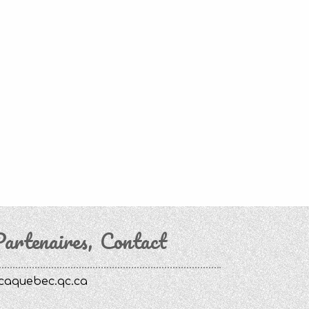
artenaires
Contact
caquebec.qc.ca