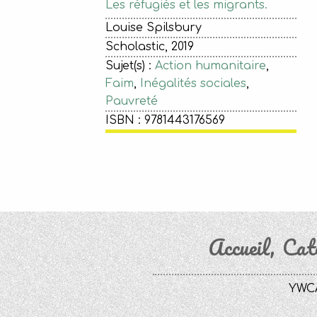
Les réfugiés et les migrants.
Louise Spilsbury
Scholastic, 2019
Sujet(s) :
Action humanitaire
,
Faim
,
Inégalités sociales
,
Pauvreté
ISBN : 9781443176569
Accueil
Cat
YWCA