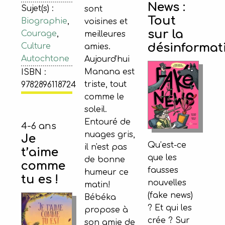
News :
Sujet(s) :
sont
Tout
Biographie
,
voisines et
sur la
Courage
,
meilleures
désinformat
Culture
amies.
Autochtone
Aujourd'hui
Manana est
ISBN :
triste, tout
9782896118724
comme le
soleil.
Entouré de
4-6 ans
nuages gris,
Je
Qu’est-ce
il n'est pas
t’aime
que les
de bonne
comme
fausses
humeur ce
tu es !
nouvelles
matin!
(fake news)
Bébéka
? Et qui les
propose à
crée ? Sur
son amie de