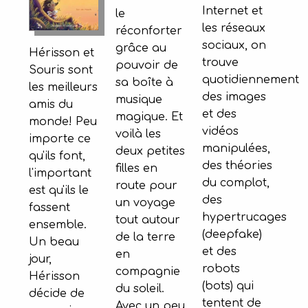
Internet et
le
les réseaux
réconforter
sociaux, on
grâce au
Hérisson et
trouve
pouvoir de
Souris sont
quotidiennement
sa boîte à
les meilleurs
des images
musique
amis du
et des
magique. Et
monde! Peu
vidéos
voilà les
importe ce
manipulées,
deux petites
qu'ils font,
des théories
filles en
l'important
du complot,
route pour
est qu'ils le
des
un voyage
fassent
hypertrucages
tout autour
ensemble.
(deepfake)
de la terre
Un beau
et des
en
jour,
robots
compagnie
Hérisson
(bots) qui
du soleil.
décide de
tentent de
Avec un peu