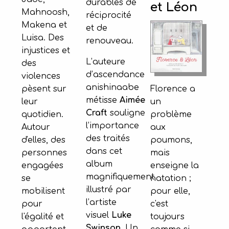
durables de
et Léon
Mahnoosh,
réciprocité
Makena et
et de
Luisa. Des
renouveau.
injustices et
L’auteure
des
d’ascendance
violences
anishinaabe
Florence a
pèsent sur
métisse
Aimée
un
leur
Craft
souligne
problème
quotidien.
l’importance
aux
Autour
des traités
poumons,
d'elles, des
dans cet
mais
personnes
album
enseigne la
engagées
magnifiquement
natation ;
se
illustré par
pour elle,
mobilisent
l’artiste
c'est
pour
visuel
Luke
toujours
l'égalité et
Swinson
. Un