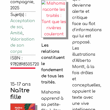
compagnie,
devienne
2025
alerte et
Sujet(s) :
critique
Acceptation
face au flot
de soi
,
d’informations
Amitié
,
qui lui est
Valorisation
proposé.
de son
Les
Les
corps
relations
illustrations
constituent
ISBN :
d’Alberto
le
9782898505720
Montt, à la
fondement
fois drôles
de tous les
et
traités.
15-17 ans
conceptuelles,
Naître
appuient le
Mishomis
fille
texte avec
apprend à
une vive
sa petite-
intelligence.