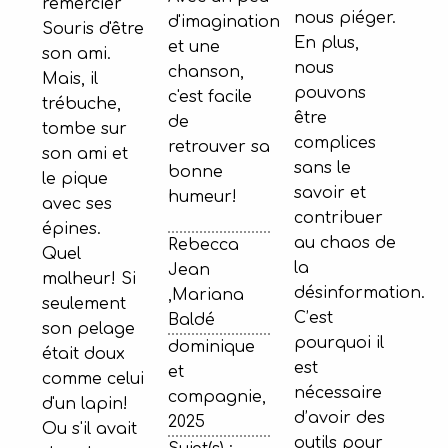
remercier
nous piéger.
d'imagination
Souris d'être
En plus,
et une
son ami.
nous
chanson,
Mais, il
pouvons
c'est facile
trébuche,
être
de
tombe sur
complices
retrouver sa
son ami et
sans le
bonne
le pique
savoir et
humeur!
avec ses
contribuer
épines.
au chaos de
Rebecca
Quel
la
Jean
malheur! Si
désinformation.
,Mariana
seulement
C’est
Baldé
son pelage
pourquoi il
dominique
était doux
est
et
comme celui
nécessaire
compagnie,
d'un lapin!
d’avoir des
2025
Ou s'il avait
outils pour