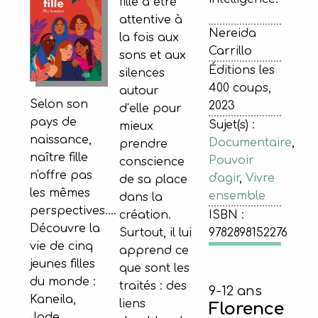
fille à être
attentive à
Nereida
la fois aux
Carrillo
sons et aux
Éditions les
silences
400 coups,
autour
Selon son
2023
d’elle pour
pays de
Sujet(s) :
mieux
naissance,
Documentaire
,
prendre
naître fille
Pouvoir
conscience
n'offre pas
d'agir
,
Vivre
de sa place
les mêmes
ensemble
dans la
perspectives....
création.
ISBN :
Découvre la
Surtout, il lui
9782898152276
vie de cinq
apprend ce
jeunes filles
que sont les
du monde :
traités : des
9-12 ans
Kaneila,
liens
Florence
Jade,