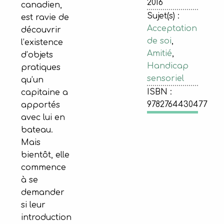
2016
canadien,
Sujet(s) :
est ravie de
Acceptation
découvrir
de soi
,
l’existence
Amitié
,
d’objets
Handicap
pratiques
sensoriel
qu’un
ISBN :
capitaine a
9782764430477
apportés
avec lui en
bateau.
Mais
bientôt, elle
commence
à se
demander
si leur
introduction