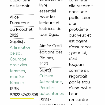
comme si
apportent
livre
elle respirait
de l'espoir..
essentiel
dans une
pour les
Alice
paille. Léon
lecteurs et
Dussutour
a un
lectrices de
problème
du Ricochet,
tous âges.
aux yeux et
2022
est agent
Sujet(s) :
Aimée Craft
d'assurance
Affirmation
éditions des
; pour lui,
de soi
,
Plaines,
c'est
Courage
,
2023
toujours
droit des
Sujet(s) :
comme s'il
femmes
,
Culture
regardait
modéle
Autochtone
,
par le trou
féminin
Peuples
d'une paille.
ISBN :
autochtones
Leur
9782352633808
rencontre
ISBN :