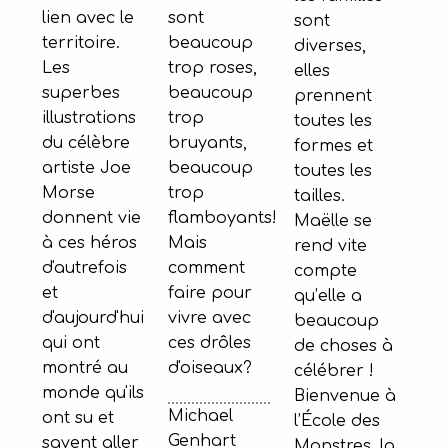
lien avec le
sont
sont
territoire.
beaucoup
diverses,
Les
trop roses,
elles
superbes
beaucoup
prennent
illustrations
trop
toutes les
du célèbre
bruyants,
formes et
artiste Joe
beaucoup
toutes les
Morse
trop
tailles.
donnent vie
flamboyants!
Maëlle se
à ces héros
Mais
rend vite
d'autrefois
comment
compte
et
faire pour
qu’elle a
d'aujourd'hui
vivre avec
beaucoup
qui ont
ces drôles
de choses à
montré au
d'oiseaux?
célébrer !
monde qu'ils
Bienvenue à
Michael
ont su et
l’École des
Genhart
savent aller
Monstres, la