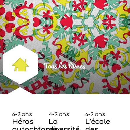
Tous les livres
6-9 ans
4-9 ans
6-9 ans
Héros
La
L’école
autochtones
diversité
des