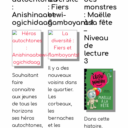
:
: Fiers
monstres
Anishinaabewi-
et
: Maëlle
ogichidaag
flamboyants!
à la fête
–
Niveau
de
lecture
3
Il y a des
Souhaitant
nouveaux
faire
voisins dans
connaitre
le quartier.
aux jeunes
Les
de tous les
corbeaux,
horizons
les
ses héros
bernaches
Dans cette
autochtones,
et les
histoire,