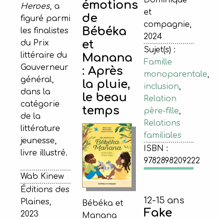
émotions
Heroes
, a
et
de
figuré parmi
compagnie,
Bébéka
les finalistes
2024
et
du Prix
Sujet(s) :
littéraire du
Manana
Famille
Gouverneur
: Après
monoparentale
,
général,
la pluie,
inclusion
,
dans la
le beau
Relation
catégorie
temps
père-fille
,
de la
Relations
littérature
familiales
jeunesse,
ISBN :
livre illustré.
9782898209222
Wab Kinew
Éditions des
12-15 ans
Plaines,
Bébéka et
Fake
2023
Manana