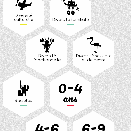
Diversité
culturelle
Diversité familiale
Diversité
Diversité sexuelle
fonctionnelle
et de genre
0-4
ans
Sociétés
4-6
6-9