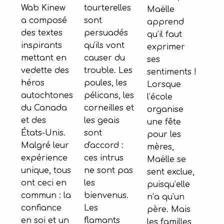
Wab Kinew
tourterelles
Maëlle
a composé
sont
apprend
des textes
persuadés
qu’il faut
inspirants
qu'ils vont
exprimer
mettant en
causer du
ses
vedette des
trouble. Les
sentiments !
héros
poules, les
Lorsque
autochtones
pélicans, les
l’école
du Canada
corneilles et
organise
et des
les geais
une fête
États-Unis.
sont
pour les
Malgré leur
d'accord :
mères,
expérience
ces intrus
Maëlle se
unique, tous
ne sont pas
sent exclue,
ont ceci en
les
puisqu’elle
commun : la
bienvenus.
n’a qu’un
confiance
Les
père. Mais
en soi et un
flamants
les familles