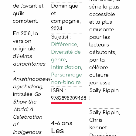
de l'avant et
Dominique
série la plus
qu'ils
et
accessible
comptent.
compagnie,
et la plus
2024
amusante
En 2018, la
Sujet(s) :
pour les
version
Différence
,
lecteurs
originale
Diversité de
débutants,
d'
Héros
genre
,
par la
autochtones
Intimidation
,
célèbre
•
Personnage
auteure
Anishinaabewi-
non-binaire
jeunesse
ogichidaag
,
Sally Rippin
ISBN :
intitulée
Go
!
9782898209468
Show the
World: A
Sally Rippin,
Celebration
Chris
4-6 ans
of
Kennet
Les
Indigenous
Dominique