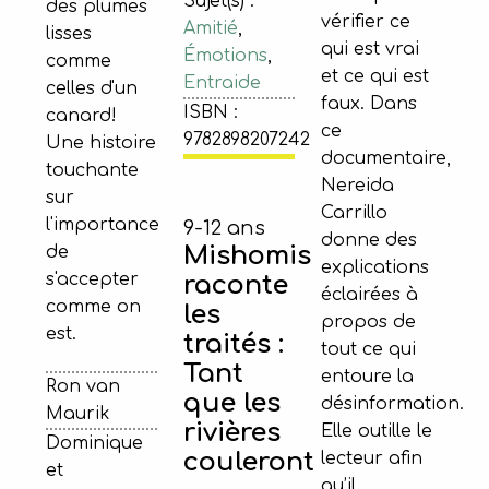
Sujet(s) :
des plumes
vérifier ce
Amitié
,
lisses
qui est vrai
Émotions
,
comme
et ce qui est
Entraide
celles d'un
faux. Dans
ISBN :
canard!
ce
9782898207242
Une histoire
documentaire,
touchante
Nereida
sur
Carrillo
l'importance
9-12 ans
donne des
Mishomis
de
explications
s'accepter
raconte
éclairées à
comme on
les
propos de
est.
traités :
tout ce qui
Tant
entoure la
Ron van
que les
désinformation.
Maurik
rivières
Elle outille le
Dominique
couleront
lecteur afin
et
qu’il