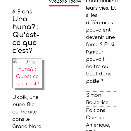
chamboulera
9782896118694
leurs vies. Et
6-9 ans
si les
Una
différences
huna? :
pouvaient
Qu’est-
devenir une
ce que
force ? Et si
c’est?
l'amour
pouvait
naître au
bout d'une
paille ?
Simon
Ukpik, une
Boulerice
jeune fille
Éditions
qui habite
Québec
dans le
Amérique,
Grand Nord