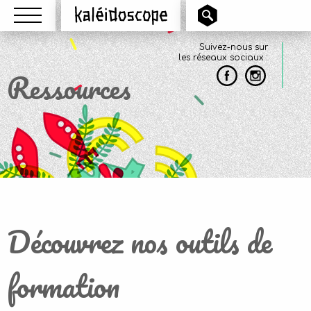
Menu
Kaléidoscope
Suivez-nous sur
les réseaux sociaux :
Ressources
Découvrez nos outils de
formation