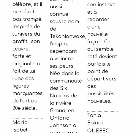
célèbre, et il
son instinct
aussi
ne s’était
et à
connue
pas trompé.
regarder
sous le nom
Inspirée de
d’une
de
l’univers du
nouvelle
Tekahionwake,
graffiti, son
façon. Ce
l’inspire
œuvre,
qui semble
cependant
forte et
raté devient
à vaincre
originale, a
parfois le
ses peurs.
fait de lui
point de
Née dans la
l’une des
départ vers
communauté
figures
des
des Six
marquantes
possibilités
Nations de
de l’art au
nouvelles...
la rivière
20e siècle.
Grand, en
Tania
Ontario,
María
Baladi
Johnson a
Isabel
QUEBEC