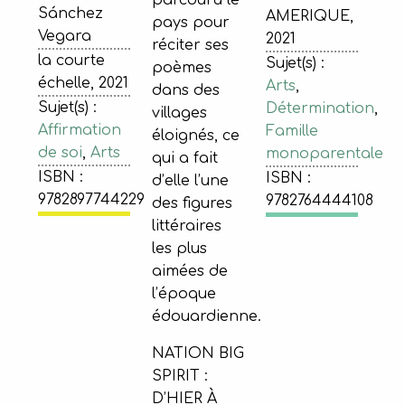
parcouru le
Sánchez
AMERIQUE,
pays pour
Vegara
2021
réciter ses
la courte
Sujet(s) :
poèmes
échelle, 2021
Arts
,
dans des
Sujet(s) :
Détermination
,
villages
Affirmation
Famille
éloignés, ce
de soi
,
Arts
monoparentale
qui a fait
ISBN :
ISBN :
d’elle l’une
9782897744229
9782764444108
des figures
littéraires
les plus
aimées de
l’époque
édouardienne.
NATION BIG
SPIRIT :
D’HIER À