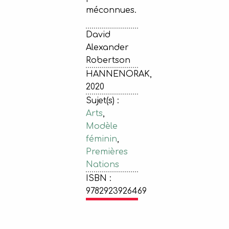
méconnues.
David
Alexander
Robertson
HANNENORAK,
2020
Sujet(s) :
Arts
,
Modèle
féminin
,
Premières
Nations
ISBN :
9782923926469