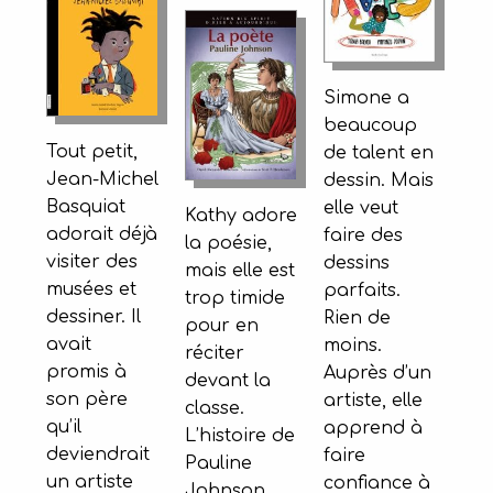
Simone a
beaucoup
Tout petit,
de talent en
Jean-Michel
dessin. Mais
Basquiat
elle veut
Kathy adore
adorait déjà
faire des
la poésie,
visiter des
dessins
mais elle est
musées et
parfaits.
trop timide
dessiner. Il
Rien de
pour en
avait
moins.
réciter
promis à
Auprès d’un
devant la
son père
artiste, elle
classe.
qu’il
apprend à
L’histoire de
deviendrait
faire
Pauline
un artiste
confiance à
Johnson,