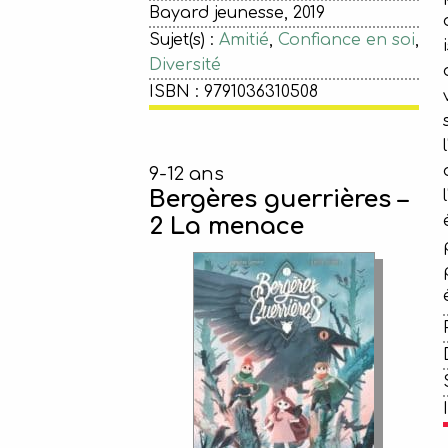
Bayard jeunesse, 2019
Sujet(s) :
Amitié
,
Confiance en soi
,
Diversité
ISBN : 9791036310508
9-12 ans
Bergères guerrières –
2 La menace