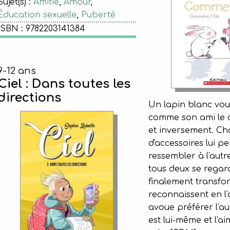
Sujet(s) :
Amitié
,
Amour
,
Éducation sexuelle
,
Puberté
ISBN : 9782203141384
9-12 ans
Ciel : Dans toutes les
directions
Un lapin blanc vou
comme son ami le 
et inversement. Cha
d'accessoires lui p
ressembler à l'autr
tous deux se regar
finalement transfo
reconnaissent en l'
avoue préférer l'aut
est lui-même et l'a