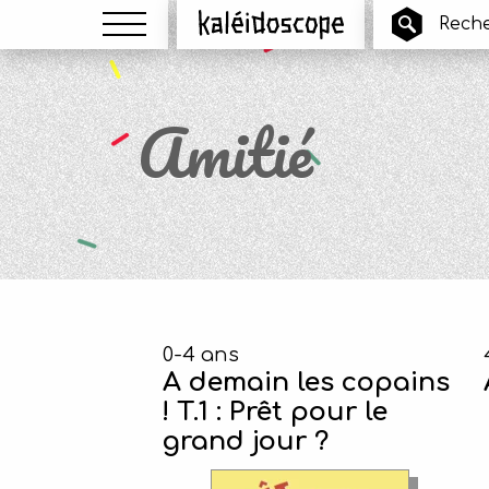
Menu
Kaléidoscope
Amitié
0-4 ans
A demain les copains
! T.1 : Prêt pour le
grand jour ?