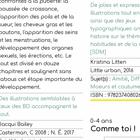
confrontés à la puberté: la
De jolies et express
poussée de croissance,
illustrations tout e
l'apparition des poils et de la
ainsi que des jeux
sueur, les cheveux gras et les
typographiques an
boutons, l'apparition des seins
histoire sur le thè
et les menstruations, le
habitudes et de la 
développement des organes
[SDM]
sexuels, les érections, etc. Le
Kristina Litten
tout est divisé en douze
Little urban, 2016
chapitres et soulignent sans
Sujet(s) :
Amitié
,
Dif
tabous cet étape importante du
Moeurs et coutume
développement.
ISBN : 97823740802
Des illustrations semblables à
ceux des BD accompagnent le
tout.
0-4 ans
Jacqui Bailey
Comme toi !
Casterman, C 2008 ; N. É. 2017