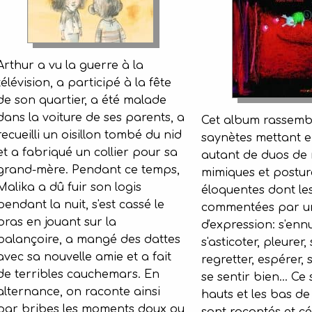
Arthur a vu la guerre à la
télévision, a participé à la fête
de son quartier, a été malade
dans la voiture de ses parents, a
Cet album rassemb
recueilli un oisillon tombé du nid
saynètes mettant 
et a fabriqué un collier pour sa
autant de duos de
grand-mère. Pendant ce temps,
mimiques et postur
Malika a dû fuir son logis
éloquentes dont les
pendant la nuit, s'est cassé le
commentées par un
bras en jouant sur la
d'expression: s'ennu
balançoire, a mangé des dattes
s'asticoter, pleurer,
avec sa nouvelle amie et a fait
regretter, espérer, s
de terribles cauchemars. En
se sentir bien... Ce
alternance, on raconte ainsi
hauts et les bas de 
par bribes les moments doux ou