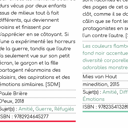
sont racontés et cél
durs vécus par deux enfants
des pages de cet a
issus de milieux tout à fait
clôt, comme il se do
différents, qui deviennent
câlin que se font l
voisins et finissent par
protagonistes en se
s'apprécier en se côtoyant. Si
l'un contre l'autre.
l'une a expérimenté les horreurs
Les couleurs flamb
de la guerre, tandis que l'autre
fond noir accentue
l'a seulement vue sur son petit
diversité corporell
écran, le garçon et la fille
adorables monstre
partagent néanmoins des
Mies van Hout
plaisirs, des aspirations et des
émotions similaires. [SDM]
minedition, 2015
Sujet(s) :
Amitié
,
Dif
Paule Brière
Émotions
D²eux, 2018
ISBN : 97823541328
Sujet(s) :
Amitié
,
Guerre
,
Réfugiés
ISBN : 9782924645277