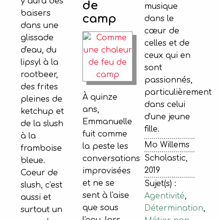
y aura des
de
musique
baisers
camp
dans le
dans une
cœur de
glissade
celles et de
d'eau, du
ceux qui en
lipsyl à la
sont
rootbeer,
passionnés,
des frites
particulièrement
À quinze
pleines de
dans celui
ans,
ketchup et
d'une jeune
Emmanuelle
de la slush
fille.
fuit comme
à la
Mo Willems
la peste les
framboise
Scholastic,
conversations
bleue.
2019
improvisées
Coeur de
et ne se
Sujet(s) :
slush, c'est
sent à l'aise
Agentivité
,
aussi et
que sous
Détermination
,
surtout un