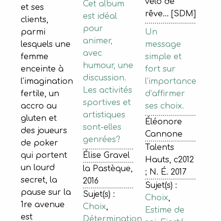
vélo de
Cet album
et ses
rêve... [SDM]
est idéal
clients,
pour
Un
parmi
animer,
message
lesquels une
avec
simple et
femme
humour, une
fort sur
enceinte à
discussion.
l’importance
l'imagination
Les activités
d’affirmer
fertile, un
sportives et
ses choix.
accro au
artistiques
gluten et
Éléonore
sont-elles
des joueurs
Cannone
genrées?
de poker
Talents
Élise Gravel
qui portent
Hauts, c2012
un lourd
la Pastèque,
; N. É. 2017
secret, la
2016
Sujet(s) :
pause sur la
Sujet(s) :
Choix
,
1re avenue
Choix
,
Estime de
est
Détermination
,