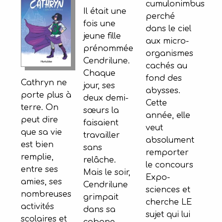
cumulonimbus
Il était une
perché
fois une
dans le ciel
jeune fille
aux micro-
prénommée
organismes
Cendrilune.
cachés au
Chaque
fond des
Cathryn ne
jour, ses
abysses.
porte plus à
deux demi-
Cette
terre. On
sœurs la
année, elle
peut dire
faisaient
veut
que sa vie
travailler
absolument
est bien
sans
remporter
remplie,
relâche.
le concours
entre ses
Mais le soir,
Expo-
amies, ses
Cendrilune
sciences et
nombreuses
grimpait
cherche LE
activités
dans sa
sujet qui lui
scolaires et