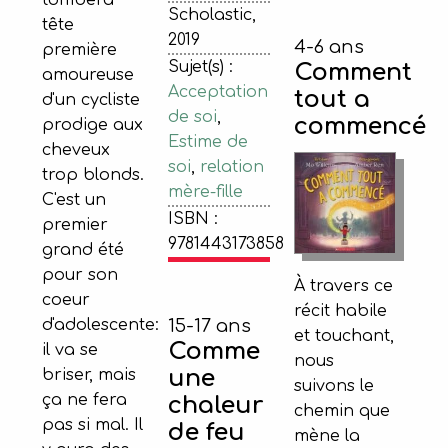
tombera
Scholastic,
tête
2019
4-6 ans
première
Sujet(s) :
Comment
amoureuse
Acceptation
tout a
d'un cycliste
de soi
,
commencé
prodige aux
Estime de
cheveux
soi
,
relation
trop blonds.
mère-fille
C'est un
ISBN :
premier
9781443173858
grand été
pour son
À travers ce
coeur
récit habile
15-17 ans
d'adolescente:
et touchant,
Comme
il va se
nous
une
briser, mais
suivons le
ça ne fera
chaleur
chemin que
pas si mal. Il
de feu
mène la