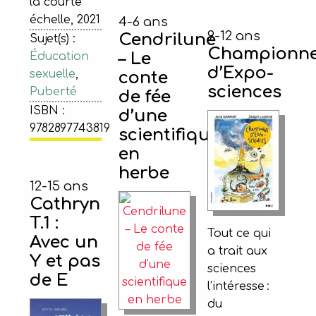
la courte
échelle, 2021
4-6 ans
9-12 ans
Cendrilune
Sujet(s) :
Championn
– Le
Éducation
d’Expo-
sexuelle
,
conte
sciences
Puberté
de fée
ISBN :
d’une
9782897743819
scientifique
en
herbe
12-15 ans
Cathryn
T.1 :
Tout ce qui
Avec un
a trait aux
Y et pas
sciences
de E
l’intéresse :
du