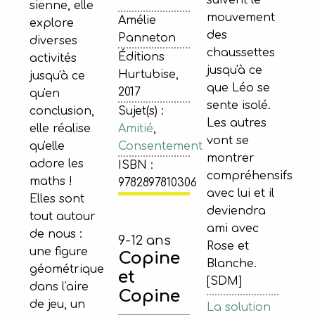
suivent le
sienne, elle
mouvement
Amélie
explore
des
Panneton
diverses
chaussettes
Éditions
activités
jusqu'à ce
Hurtubise,
jusqu'à ce
que Léo se
2017
qu'en
sente isolé.
conclusion,
Sujet(s) :
Les autres
elle réalise
Amitié
,
vont se
qu'elle
Consentement
montrer
adore les
ISBN :
compréhensifs
maths !
9782897810306
avec lui et il
Elles sont
deviendra
tout autour
ami avec
de nous :
9-12 ans
Rose et
une figure
Copine
Blanche.
géométrique
et
[SDM]
dans l'aire
Copine
de jeu, un
La solution