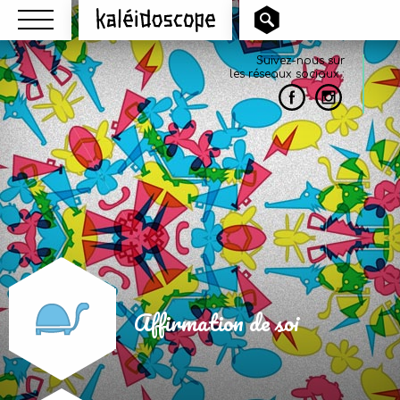
Menu
Kaléidoscope
Suivez-nous sur
les réseaux sociaux :
Affirmation de soi