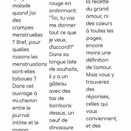
la recette
rouge en
malade
du grand
ordonnant:
quand j'ai
amour, ni
"Toi, tu vas
des
des coeurs
me donner
crampes
à toutes les
tout ce que
menstruelles
pages,
je veux,
? Bref, pour
encore
d'accord?"
quelles
moins une
Dans sa
raisons les
définition
longue liste
menstruations
de l'amour.
de souhaits,
sont-elles
Mais vous y
il y a un
taboues ?
trouverez
gâteau
Dans cet
des
avec des
ouvrage à
réponses,
tas de
mi-chemin
celles qui
bonbons
entre le
vous
dessus, un
journal
conviennent,
oeuf de
intime et le
et des
dinosaure
roman