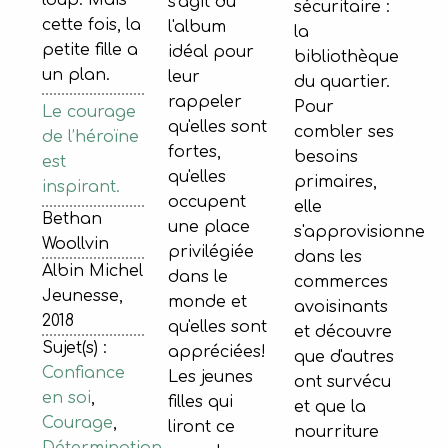
loup. Mais
s'agit du
sécuritaire :
cette fois, la
l'album
la
petite fille a
idéal pour
bibliothèque
un plan.
leur
du quartier.
rappeler
Pour
Le courage
qu'elles sont
combler ses
de l’héroïne
fortes,
besoins
est
qu'elles
primaires,
inspirant.
occupent
elle
Bethan
une place
s'approvisionne
Woollvin
privilégiée
dans les
Albin Michel
dans le
commerces
Jeunesse,
monde et
avoisinants
2018
qu'elles sont
et découvre
Sujet(s) :
appréciées!
que d'autres
Confiance
Les jeunes
ont survécu
en soi
,
filles qui
et que la
Courage
,
liront ce
nourriture