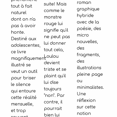
roman
suite! Mais
tout à fait
graphique
comme le
naturel
hybride
monstre
dont on n'a
avec de la
rouge lui
pas à avoir
poésie, des
signifie qu'il
honte.
micro
ne peut pas
Destiné aux
nouvelles,
lui donner
adolescentes,
des
tout cela,
ce livre
fragments,
Loulou
magnifiquement
des
devient
illustré se
illustrations
triste et se
veut un outil
pleine page
plaint qu'il
pour briser
ou
lui dise
le silence
minimalistes.
toujours
qui entoure
Une
"non". Par
cette réalité
réflexion
contre, il
mensuelle,
sur cette
pourrait
et trop
notion
bien lui