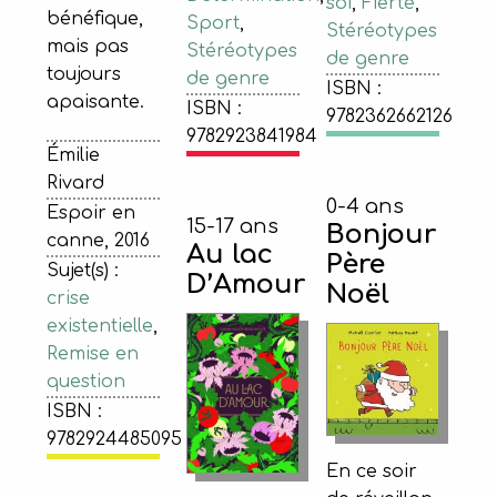
soi
,
Fierté
,
bénéfique,
Sport
,
Stéréotypes
mais pas
Stéréotypes
de genre
toujours
de genre
ISBN :
apaisante.
ISBN :
9782362662126
9782923841984
Émilie
Rivard
0-4 ans
Espoir en
15-17 ans
Bonjour
canne, 2016
Au lac
Père
Sujet(s) :
D’Amour
Noël
crise
existentielle
,
Remise en
question
ISBN :
9782924485095
En ce soir