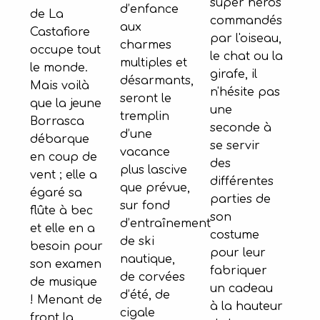
super héros
d’enfance
de La
commandés
aux
Castafiore
par l'oiseau,
charmes
occupe tout
le chat ou la
multiples et
le monde.
girafe, il
désarmants,
Mais voilà
n'hésite pas
seront le
que la jeune
une
tremplin
Borrasca
seconde à
d’une
débarque
se servir
vacance
en coup de
des
plus lascive
vent ; elle a
différentes
que prévue,
égaré sa
parties de
sur fond
flûte à bec
son
d’entraînement
et elle en a
costume
de ski
besoin pour
pour leur
nautique,
son examen
fabriquer
de corvées
de musique
un cadeau
d’été, de
! Menant de
à la hauteur
cigale
front la