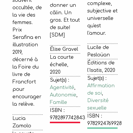
souvent
complexe,
donner un
occultée, de
subjective et
câlin. Un
la vie des
universelle
gros. Et tout
femmes.
qu'est
de suite!
Prix
l'amour.
[SDM]
Serafina en
illustration
Lucile de
Élise Gravel
2019,
Pesloüan
La courte
décerné à
Éditions de
échelle,
la Foire du
l'Isatis, 2020
2020
livre de
Sujet(s) :
Sujet(s) :
Francfort
Affirmation
Agentivité
,
pour
de soi
,
Autonomie
,
encourager
Diversité
Famille
la relève.
sexuelle
ISBN :
ISBN :
9782897742843
Lucia
9782924769928
Zamolo