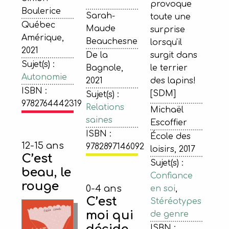
provoque
Boulerice
Sarah-
toute une
Québec
Maude
surprise
Amérique,
Beauchesne
lorsqu'il
2021
De la
surgit dans
Sujet(s) :
Bagnole,
le terrier
Autonomie
2021
des lapins!
ISBN :
[SDM]
Sujet(s) :
9782764442319
Relations
Michaël
saines
Escoffier
ISBN :
École des
12-15 ans
9782897146092
loisirs, 2017
C’est
Sujet(s) :
beau, le
Confiance
rouge
0-4 ans
en soi
,
C’est
Stéréotypes
moi qui
de genre
ISBN :