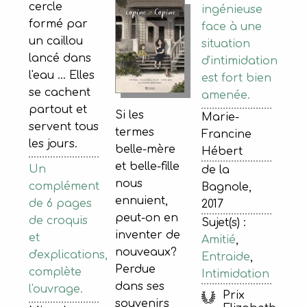
cercle
ingénieuse
formé par
face à une
un caillou
situation
lancé dans
d'intimidation
l'eau ... Elles
est fort bien
se cachent
amenée.
partout et
Si les
Marie-
servent tous
termes
Francine
les jours.
belle-mère
Hébert
et belle-fille
Un
de la
nous
complément
Bagnole,
ennuient,
de 6 pages
2017
peut-on en
de croquis
Sujet(s) :
inventer de
et
Amitié
,
nouveaux?
d'explications,
Entraide
,
Perdue
complète
Intimidation
dans ses
l'ouvrage.
Prix
souvenirs