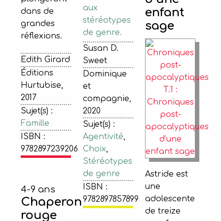
aux
enfant
dans de
stéréotypes
grandes
sage
de genre.
réflexions.
Susan D.
Edith Girard
Sweet
Éditions
Dominique
Hurtubise,
et
2017
compagnie,
Sujet(s) :
2020
Famille
Sujet(s) :
ISBN :
Agentivité
,
9782897239206
Choix
,
Stéréotypes
de genre
Astride est
une
ISBN :
4-9 ans
adolescente
9782897857899
Chaperon
de treize
rouge