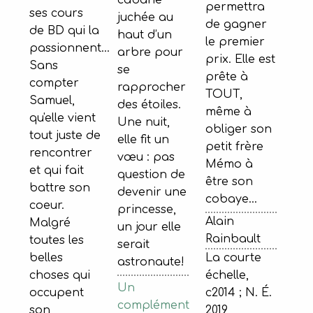
cabane
permettra
ses cours
juchée au
de gagner
de BD qui la
haut d’un
le premier
passionnent...
arbre pour
prix. Elle est
Sans
se
prête à
compter
rapprocher
TOUT,
Samuel,
des étoiles.
même à
qu'elle vient
Une nuit,
obliger son
tout juste de
elle fit un
petit frère
rencontrer
vœu : pas
Mémo à
et qui fait
question de
être son
battre son
devenir une
cobaye…
coeur.
princesse,
Alain
Malgré
un jour elle
Rainbault
toutes les
serait
belles
La courte
astronaute!
choses qui
échelle,
Un
occupent
c2014 ; N. É.
complément
son
2019