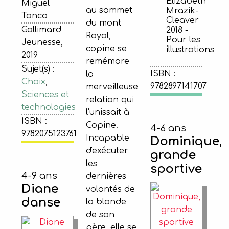
Elizabeth
Miguel
au sommet
Mrazik-
Tanco
Cleaver
du mont
Gallimard
2018 -
Royal,
Pour les
Jeunesse,
copine se
illustrations
2019
remémore
Sujet(s) :
ISBN :
la
Choix
,
9782897141707
merveilleuse
Sciences et
relation qui
technologies
l'unissait à
ISBN :
Copine.
4-6 ans
9782075123761
Incapable
Dominique,
d'exécuter
grande
les
sportive
4-9 ans
dernières
Diane
volontés de
danse
la blonde
de son
père, elle se