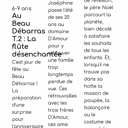
de réveillon,
Joséphine
le père Noël
6-9 ans
passe l’été
Au
parcourt la
de ses 20
planète,
Beau
ans au
bien décidé
Débarras
domaine
à satisfaire
T.2 : La
D’Amour
les souhaits
flûte
pour y
de tous les
retrouver
désenchantée
enfants. Et,
une famille
C'est jour de
lorsqu'il ne
trop
fête au
trouve pas
longtemps
Beau
dans sa
perdue de
Débarras !
hotte la
vue. Ces
La
maison de
retrouvailles
préparation
poupée, la
avec les
d'une
balançoire
trois frères
surprise
ou le
D’Amour,
pour
costume de
ces amis
l'anniversaire