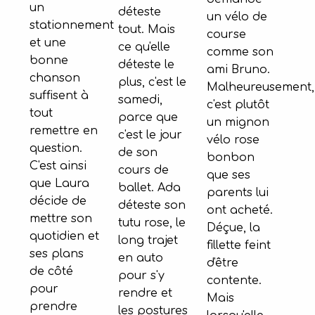
un
déteste
un vélo de
stationnement
tout. Mais
course
et une
ce qu'elle
comme son
bonne
déteste le
ami Bruno.
chanson
plus, c'est le
Malheureusement,
suffisent à
samedi,
c'est plutôt
tout
parce que
un mignon
remettre en
c'est le jour
vélo rose
question.
de son
bonbon
C'est ainsi
cours de
que ses
que Laura
ballet. Ada
parents lui
décide de
déteste son
ont acheté.
mettre son
tutu rose, le
Déçue, la
quotidien et
long trajet
fillette feint
ses plans
en auto
d'être
de côté
pour s'y
contente.
pour
rendre et
Mais
prendre
les postures