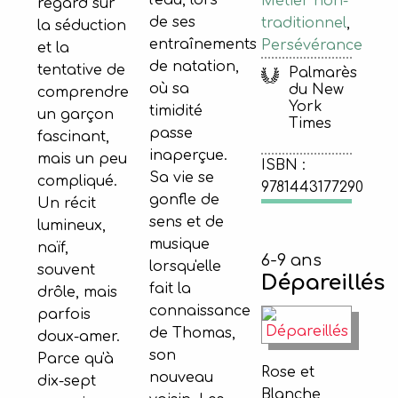
l'eau, lors
Métier non-
regard sur
de ses
traditionnel
,
la séduction
entraînements
Persévérance
et la
de natation,
tentative de
Palmarès
où sa
du New
comprendre
York
timidité
un garçon
Times
passe
fascinant,
inaperçue.
mais un peu
ISBN :
Sa vie se
compliqué.
9781443177290
gonfle de
Un récit
sens et de
lumineux,
musique
naïf,
6-9 ans
lorsqu'elle
souvent
Dépareillés
fait la
drôle, mais
connaissance
parfois
de Thomas,
doux-amer.
son
Parce qu'à
Rose et
nouveau
dix-sept
Blanche