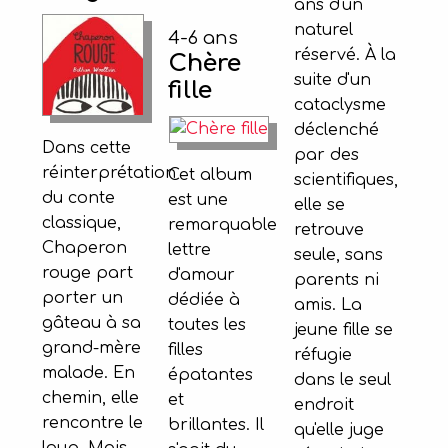
ans d'un
naturel
4-6 ans
réservé. À la
Chère
suite d'un
fille
cataclysme
déclenché
Dans cette
par des
réinterprétation
Cet album
scientifiques,
du conte
est une
elle se
classique,
remarquable
retrouve
Chaperon
lettre
seule, sans
rouge part
d'amour
parents ni
porter un
dédiée à
amis. La
gâteau à sa
toutes les
jeune fille se
grand-mère
filles
réfugie
malade. En
épatantes
dans le seul
chemin, elle
et
endroit
rencontre le
brillantes. Il
qu'elle juge