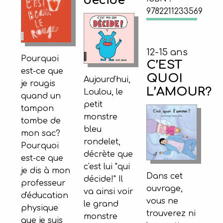
décide
9782211233569
12-15 ans
Pourquoi
C’EST
est-ce que
QUOI
Aujourd'hui,
je rougis
L’AMOUR?
Loulou, le
quand un
petit
tampon
monstre
tombe de
bleu
mon sac?
rondelet,
Pourquoi
décrète que
est-ce que
c'est lui "qui
je dis à mon
Dans cet
décide!" Il
professeur
ouvrage,
va ainsi voir
d'éducation
vous ne
le grand
physique
trouverez ni
monstre
que je suis