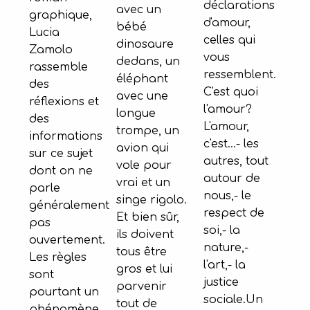
déclarations
avec un
graphique,
d'amour,
bébé
Lucia
celles qui
dinosaure
Zamolo
vous
dedans, un
rassemble
ressemblent.
éléphant
des
C'est quoi
avec une
réflexions et
l'amour?
longue
des
L'amour,
trompe, un
informations
c'est...- les
avion qui
sur ce sujet
autres, tout
vole pour
dont on ne
autour de
vrai et un
parle
nous,- le
singe rigolo.
généralement
respect de
Et bien sûr,
pas
soi,- la
ils doivent
ouvertement.
nature,-
tous être
Les règles
l'art,- la
gros et lui
sont
justice
parvenir
pourtant un
sociale.Un
tout de
phénomène