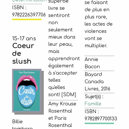
Détermination
superbe
se faisant
ISBN :
livre se
de plus en
9782226397706
sentiront
plus rare,
non
les actes de
seulement
violences
mieux dans
15-17 ans
vont se
leur peau,
Coeur
multiplier.
mais
de
apprendront
Annie
slush
également
Bacon
à s'accepter
Bayard
telles
Canada
qu'elles
Livres, 2016
sont! [SDM]
Sujet(s) :
Amy Krouse
Famille
Rosenthal
ISBN :
et Paris
9782897700133
Billie
Rosenthal