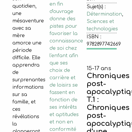
en fin
quotidien,
Sujet(s) :
d'ouvrage
une
Détermination
,
donne des
mésaventure
Sciences et
pistes pour
avec sa
technologies
favoriser la
mère
ISBN :
connaissance
amorce une
9782897742669
de soi chez
période
l'enfant afin
difficile. Elle
que ses
apprendra
15-17 ans
choix de
de
Chroniques
carrière et
surprenantes
post-
de loisirs se
informations
apocalyptiq
fassent en
sur sa
T.1 :
fonction de
famille, et
Chroniques
ses intérêts
ces
post-
et aptitudes
révélations
et non en
apocalyptiq
la
conformité
d’une
plongeront