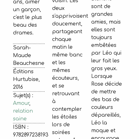
voisin. Les
ans, aimer
sont de
deux
un garçon,
grandes
s'apprivoisent
c'est le plus
amies, mais
doucement,
beau des
elles sont
partageant
drames.
toujours
chaque
embêtées
matin le
Sarah-
par Léo qui
même banc
Maude
leur fait les
et les
Beauchesne
gros yeux.
mêmes
Éditions
Lorsque
écouteurs,
Hurtubise,
Rose décide
et se
2016
de mettre
retrouvant
Sujet(s) :
des bas de
à
Amour
,
couleurs
contempler
relation
dépareillés,
les étoiles
saine
Léo la
lors de
ISBN :
moque et
soirées
9782897238193
encourage