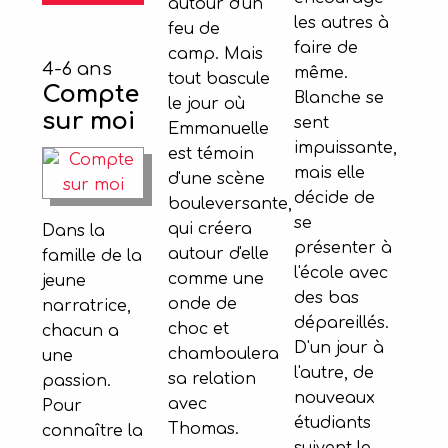
autour d'un
les autres à
feu de
faire de
camp. Mais
4-6 ans
même.
tout bascule
Compte
Blanche se
le jour où
sur moi
sent
Emmanuelle
impuissante,
est témoin
mais elle
d'une scène
décide de
bouleversante,
se
qui créera
Dans la
présenter à
autour d'elle
famille de la
l'école avec
comme une
jeune
des bas
onde de
narratrice,
dépareillés.
choc et
chacun a
D'un jour à
chamboulera
une
l'autre, de
sa relation
passion.
nouveaux
avec
Pour
étudiants
Thomas.
connaître la