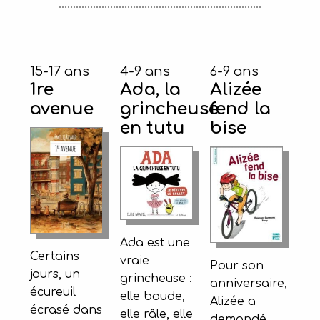
15-17 ans
4-9 ans
6-9 ans
1re
Ada, la
Alizée
avenue
grincheuse
fend la
en tutu
bise
Ada est une
Certains
vraie
Pour son
jours, un
grincheuse :
anniversaire,
écureuil
elle boude,
Alizée a
écrasé dans
elle râle, elle
demandé