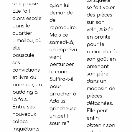
lorsqu'elle
une pause.
qu'on lui
se fait voler
Elle fait
demande
des pièces
alors escale
de
sur son
dans le
reproduire.
vélo, Alizée
quartier
Mais ce
en profite
Limoilou, où
samedi-là,
pour le
elle
un imprévu
remodeler à
bouscule
vient
son goût en
ses
perturber
amenant
convictions
le cours.
son père
et livre du
Suffira-t-il
dans un
bonheur, un
pour
magasin de
pudding à
arracher à
pièces
la fois.
Ada la
détachées.
Entre ses
grincheuse
Elle peut
nouveaux
un petit
enfin
colocs
sourire?
obtenir son
inquiétants