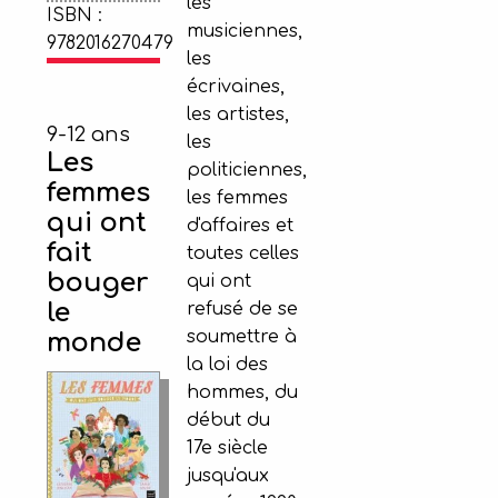
les
ISBN :
musiciennes,
9782016270479
les
écrivaines,
les artistes,
9-12 ans
les
Les
politiciennes,
femmes
les femmes
qui ont
d'affaires et
fait
toutes celles
bouger
qui ont
le
refusé de se
soumettre à
monde
la loi des
hommes, du
début du
17e siècle
jusqu'aux