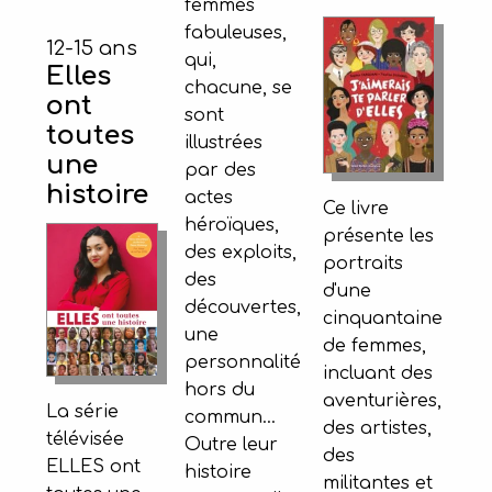
femmes
fabuleuses,
12-15 ans
qui,
Elles
chacune, se
ont
sont
toutes
illustrées
une
par des
histoire
actes
Ce livre
héroïques,
présente les
des exploits,
portraits
des
d'une
découvertes,
cinquantaine
une
de femmes,
personnalité
incluant des
hors du
aventurières,
La série
commun...
des artistes,
télévisée
Outre leur
des
ELLES ont
histoire
militantes et