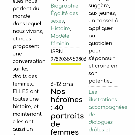
elles nous
suggère,
Biographie
,
parlent du
aux jeunes,
Égalité des
monde
un conseil à
sexes
,
dans lequel
appliquer
Histoire
,
nous vivons,
au
Modèle
et nous
quotidien
féminin
proposent
pour
ISBN :
une
s'épanouir
9782035952806
conversation
et croire en
sur les
son
droits des
potentiel.
6-12 ans
femmes..
Nos
ELLES ont
Les
héroïnes
toutes une
illustrations
: 40
histoire, et
accompagnées
maintenant
portraits
de
elles ont
dialogues
de
aussi un
drôles et
femmes