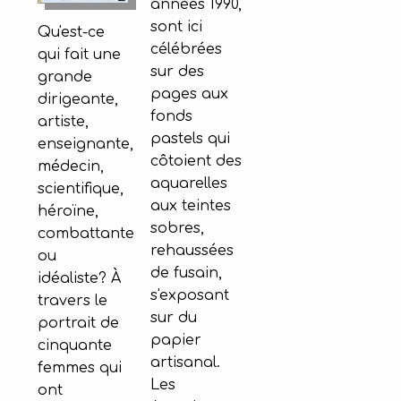
années 1990,
sont ici
Qu'est-ce
célébrées
qui fait une
sur des
grande
pages aux
dirigeante,
fonds
artiste,
pastels qui
enseignante,
côtoient des
médecin,
aquarelles
scientifique,
aux teintes
héroïne,
sobres,
combattante
rehaussées
ou
de fusain,
idéaliste? À
s'exposant
travers le
sur du
portrait de
papier
cinquante
artisanal.
femmes qui
Les
ont