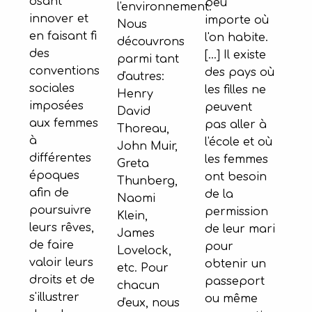
osant
peu
l'environnement.
innover et
importe où
Nous
en faisant fi
l'on habite.
découvrons
des
[...] Il existe
parmi tant
conventions
des pays où
d'autres:
sociales
les filles ne
Henry
imposées
peuvent
David
aux femmes
pas aller à
Thoreau,
à
l'école et où
John Muir,
différentes
les femmes
Greta
époques
ont besoin
Thunberg,
afin de
de la
Naomi
poursuivre
permission
Klein,
leurs rêves,
de leur mari
James
de faire
pour
Lovelock,
valoir leurs
obtenir un
etc. Pour
droits et de
passeport
chacun
s'illustrer
ou même
d'eux, nous