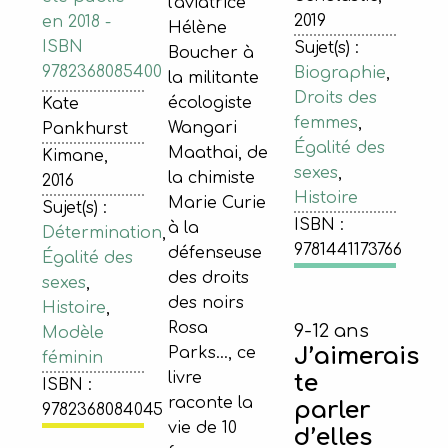
l'aviatrice
2019
en 2018 -
Hélène
ISBN
Sujet(s) :
Boucher à
9782368085400
Biographie
,
la militante
Droits des
écologiste
Kate
femmes
,
Wangari
Pankhurst
Égalité des
Maathai, de
Kimane,
sexes
,
la chimiste
2016
Histoire
Marie Curie
Sujet(s) :
ISBN :
à la
Détermination
,
9781441173766
défenseuse
Égalité des
des droits
sexes
,
des noirs
Histoire
,
Rosa
9-12 ans
Modèle
J’aimerais
Parks…, ce
féminin
livre
te
ISBN :
raconte la
parler
9782368084045
vie de 10
d’elles