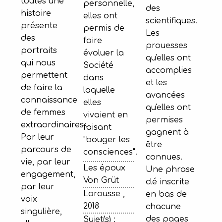
toutes une
personnelle,
des
histoire
elles ont
scientifiques.
présente
permis de
Les
des
faire
prouesses
portraits
évoluer la
qu'elles ont
qui nous
Société
accomplies
permettent
dans
et les
de faire la
laquelle
avancées
connaissance
elles
qu'elles ont
de femmes
vivaient en
permises
extraordinaires..
faisant
gagnent à
Par leur
"bouger les
être
parcours de
consciences".
connues.
vie, par leur
Les époux
Une phrase
engagement,
Von Grüt
clé inscrite
par leur
Larousse ,
en bas de
voix
2018
chacune
singulière,
des pages
Sujet(s) :