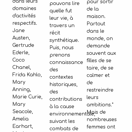
dans leurs
pour sortir
pouvons lire
domaines
de la
quelle fut
d'activités
maison.
leur vie, à
respectifs.
Partout
travers un
Jane
dans le
récit
Austen,
monde, on
synthétique.
Gertrude
demande
Puis, nous
Ederle,
souvent aux
prenons
Coco
filles de se
connaissance
Chanel,
taire, de se
des
Frida Kahlo,
calmer et
contextes
Mary
de
historiques,
Anning,
restreindre
des
Marie Curie,
leurs
contributions
Mary
ambitions."
à la cause
Seacole,
Mais de
environnementale,
Amelia
nombreuses
suivant les
Earhart,
femmes ont
combats de