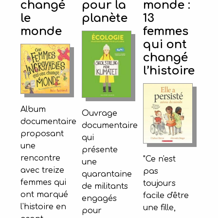
changé
pour la
monde :
le
planète
13
monde
femmes
qui ont
changé
l’histoire
Album
Ouvrage
documentaire
documentaire
proposant
qui
une
présente
rencontre
"Ce n'est
une
avec treize
pas
quarantaine
femmes qui
toujours
de militants
ont marqué
facile d'être
engagés
l'histoire en
une fille,
pour