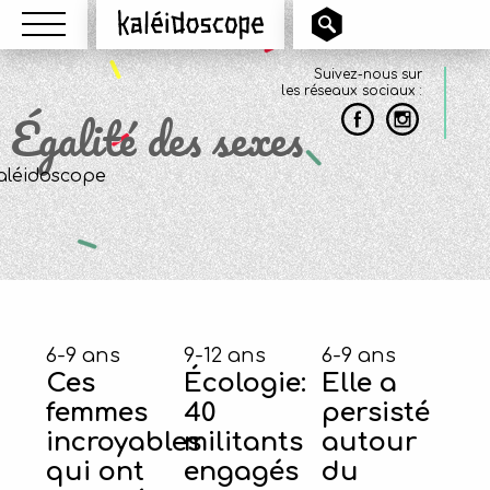
Menu
Kaléidoscope
Suivez-nous sur
les réseaux sociaux :
Égalité des sexes
6-9 ans
9-12 ans
6-9 ans
Ces
Écologie:
Elle a
femmes
40
persisté
incroyables
militants
autour
qui ont
engagés
du