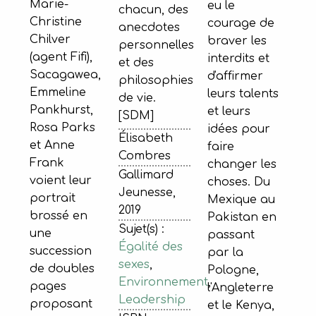
Marie-
eu le
chacun, des
Christine
courage de
anecdotes
Chilver
braver les
personnelles
(agent Fifi),
interdits et
et des
Sacagawea,
d'affirmer
philosophies
Emmeline
leurs talents
de vie.
Pankhurst,
et leurs
[SDM]
Rosa Parks
idées pour
Élisabeth
et Anne
faire
Combres
Frank
changer les
Gallimard
voient leur
choses. Du
Jeunesse,
portrait
Mexique au
2019
brossé en
Pakistan en
Sujet(s) :
une
passant
Égalité des
succession
par la
sexes
,
de doubles
Pologne,
Environnement
,
pages
l'Angleterre
Leadership
proposant
et le Kenya,