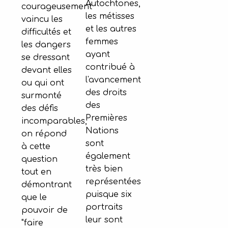
Autochtones,
courageusement
les métisses
vaincu les
et les autres
difficultés et
femmes
les dangers
ayant
se dressant
contribué à
devant elles
l'avancement
ou qui ont
des droits
surmonté
des
des défis
Premières
incomparables,
Nations
on répond
sont
à cette
également
question
très bien
tout en
représentées
démontrant
puisque six
que le
portraits
pouvoir de
leur sont
"faire