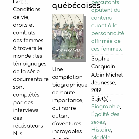
livre !.
percutants
québécoises
Conditions
ajoutent du
de vie,
contenu
droits et
quant à la
combats
personnalité
des femmes
affirmée de
à travers le
ces femmes.
monde : les
Sophie
témoignages
Carquain
Une
de la série
Albin Michel
compilation
documentaire
Jeunesse,
biographique
sont
2019
de haute
complétés
Sujet(s) :
importance,
par des
Biographie
,
qui narre
interviews
Égalité des
autant
des
sexes
,
d'aventures
réalisateurs
Histoire
,
incroyables
Nils
Modèle