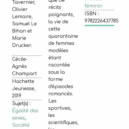
que de
Tavernier,
féminin
récits
Olivier
ISBN :
poignants,
Lemaire,
9782226437785
la vie de
Samuel Le
cette
Bihan et
quarantaine
Marie
de femmes
Drucker.
modèles
étant
Cécile-
racontée
Agnès
sous la
Champart
forme
Hachette
d'épisodes
Jeunesse,
romancés.
2019
Les
Sujet(s) :
sportives,
Égalité des
les
sexes
,
scientifiques,
Société