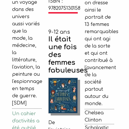
ISBN :
un voyage
on dresse
9782075130158
dans des
ainsi le
univers
portrait de
aussi variés
13 femmes
que la
remarquables
9-12 ans
Il était
mode, la
qui ont agi
médecine,
une fois
de la sorte
la
et qui ont
des
littérature,
contribué à
femmes
l'aviation, la
l'avancement
fabuleuses
peinture ou
de la
l'espionnage
société
en temps
partout
de guerre.
autour du
[SDM]
monde.
Chelsea
Un cahier
Clinton
d'activités a
De
Scholastic,
été publié