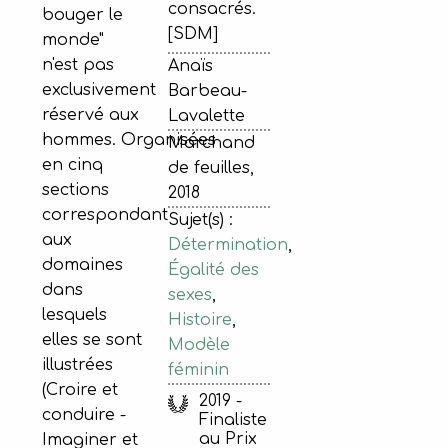
consacrés.
bouger le
[SDM]
monde"
n'est pas
Anaïs
exclusivement
Barbeau-
réservé aux
Lavalette
hommes. Organisées
Marchand
en cinq
de feuilles,
sections
2018
correspondant
Sujet(s) :
aux
Détermination
,
domaines
Égalité des
dans
sexes
,
lesquels
Histoire
,
elles se sont
Modèle
illustrées
féminin
(Croire et
2019 -
conduire -
Finaliste
au Prix
Imaginer et