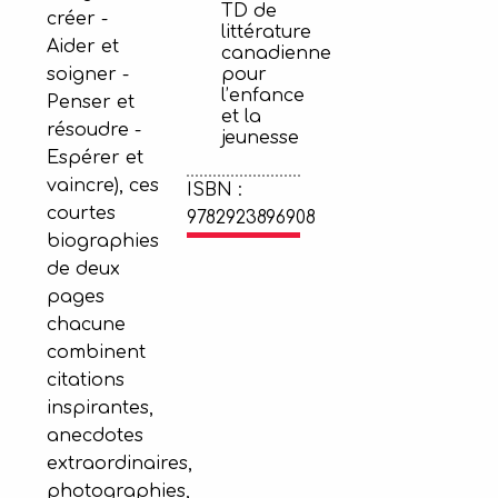
TD de
créer -
littérature
Aider et
canadienne
soigner -
pour
l’enfance
Penser et
et la
résoudre -
jeunesse
Espérer et
vaincre), ces
ISBN :
courtes
9782923896908
biographies
de deux
pages
chacune
combinent
citations
inspirantes,
anecdotes
extraordinaires,
photographies,