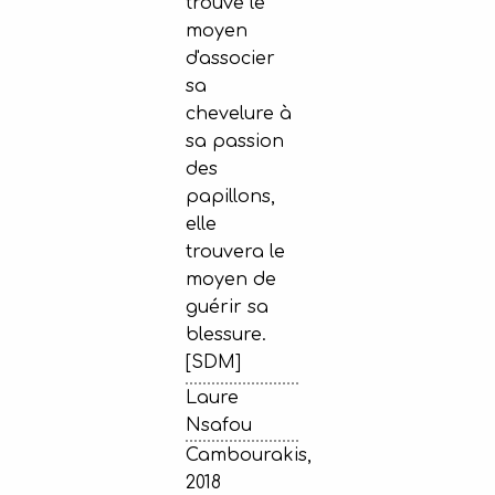
trouve le
moyen
d'associer
sa
chevelure à
sa passion
des
papillons,
elle
trouvera le
moyen de
guérir sa
blessure.
[SDM]
Laure
Nsafou
Cambourakis,
2018