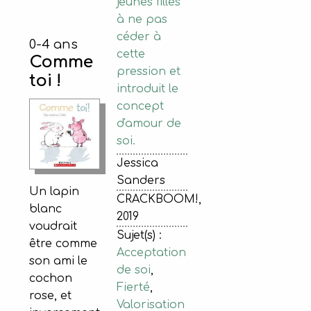
jeunes filles
à ne pas
céder à
0-4 ans
cette
Comme
pression et
toi !
introduit le
concept
d'amour de
soi.
Jessica
Sanders
Un lapin
CRACKBOOM!,
blanc
2019
voudrait
Sujet(s) :
être comme
Acceptation
son ami le
de soi
,
cochon
Fierté
,
rose, et
Valorisation