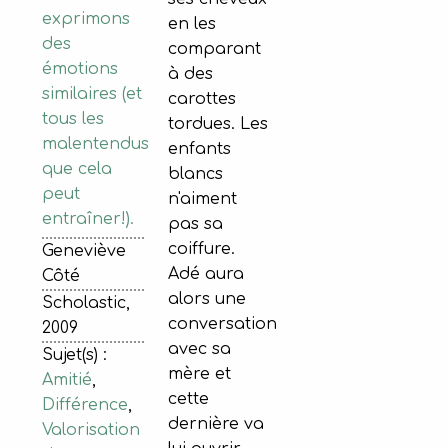
exprimons
en les
des
comparant
émotions
à des
similaires (et
carottes
tous les
tordues. Les
malentendus
enfants
que cela
blancs
peut
n'aiment
entraîner!).
pas sa
coiffure.
Geneviève
Adé aura
Côté
alors une
Scholastic,
conversation
2009
avec sa
Sujet(s) :
mère et
Amitié
,
cette
Différence
,
dernière va
Valorisation