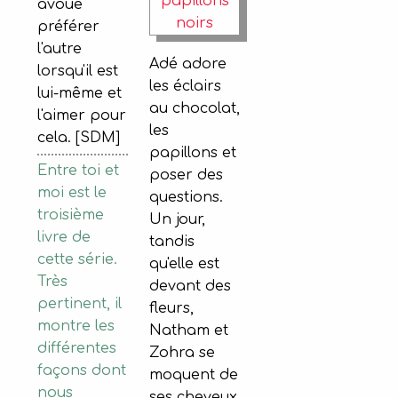
avoue
préférer
l'autre
Adé adore
lorsqu'il est
les éclairs
lui-même et
au chocolat,
l'aimer pour
les
cela. [SDM]
papillons et
Entre toi et
poser des
moi est le
questions.
troisième
Un jour,
livre de
tandis
cette série.
qu'elle est
Très
devant des
pertinent, il
fleurs,
montre les
Natham et
différentes
Zohra se
façons dont
moquent de
nous
ses cheveux