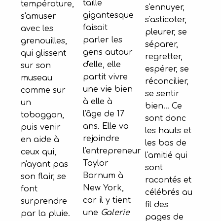
taille
température,
s'ennuyer,
gigantesque
s'amuser
s'asticoter,
faisait
avec les
pleurer, se
parler les
grenouilles,
séparer,
gens autour
qui glissent
regretter,
d'elle, elle
sur son
espérer, se
partit vivre
museau
réconcilier,
une vie bien
comme sur
se sentir
à elle à
un
bien... Ce
l'âge de 17
toboggan,
sont donc
ans. Elle va
puis venir
les hauts et
rejoindre
en aide à
les bas de
l'entrepreneur
ceux qui,
l'amitié qui
Taylor
n'ayant pas
sont
Barnum à
son flair, se
racontés et
New York,
font
célébrés au
car il y tient
surprendre
fil des
une
Galerie
par la pluie.
pages de