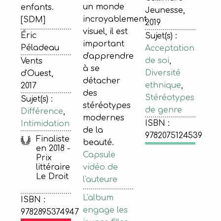
un monde
enfants.
Jeunesse,
incroyablement
[SDM]
2019
visuel, il est
Éric
Sujet(s) :
important
Péladeau
Acceptation
d'apprendre
de soi
,
Vents
à se
Diversité
d'Ouest,
détacher
ethnique
,
2017
des
Stéréotypes
Sujet(s) :
stéréotypes
de genre
Différence
,
modernes
ISBN :
Intimidation
de la
9782075124539
Finaliste
beauté.
en 2018 -
Capsule
Prix
vidéo de
littéraire
Le Droit
l'auteure
L'album
ISBN :
engage les
9782895374947