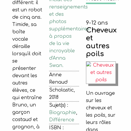
différent: il
renseignements
est un robot
et des
de cinq ans.
photos
9-12 ans
Timide, sa
supplémentaires
Cheveux
boîte
à propos
et
vocale
de la vie
autres
déraille
incroyable
poils
lorsqu'il doit
d'Anna
se
Swan.
présenter
Anne
devant les
Renaud
autres
Scholastic,
élèves, ce
Un ouvrage
2018
qui entraîne
sur les
Bruno, un
Sujet(s) :
cheveux et
garçon
Biographie
,
les poils, sur
costaud et
Différence
leurs rôles
grognon, à
ISBN :
dans