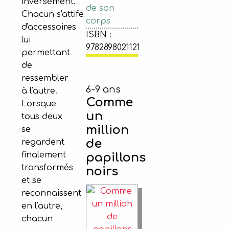
inversement.
de son
Chacun s'attife
corps
d'accessoires
ISBN :
lui
9782898021121
permettant
de
ressembler
6-9 ans
à l'autre.
Comme
Lorsque
un
tous deux
million
se
de
regardent
finalement
papillons
transformés
noirs
et se
reconnaissent
en l'autre,
chacun