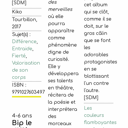
des
[SDM]
cet album
merveilles
qui se clôt,
Kiko
où elle
comme il se
Tourbillon,
pourra
doit, sur le
2017
apparaître
gros câlin
Sujet(s) :
comme
que se font
Différence
,
phénomène
les
Entraide
,
digne de
adorables
Fierté
,
curiosité.
protagonistes
Valorisation
Elle y
en se
de son
développera
blottissant
corps
ses talents
l'un contre
ISBN :
en théâtre,
l'autre.
9791027603497
récitera de
[SDM]
la poésie et
Les
interprétera
4-6 ans
couleurs
des
Bip le
flamboyantes
morceaux