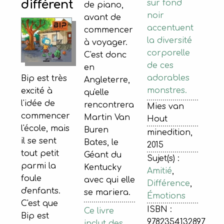
différent
sur fond
de piano,
noir
avant de
accentuent
commencer
la diversité
à voyager.
corporelle
C'est donc
de ces
en
adorables
Bip est très
Angleterre,
monstres.
excité à
qu'elle
l'idée de
rencontrera
Mies van
commencer
Martin Van
Hout
l'école, mais
Buren
minedition,
il se sent
Bates, le
2015
tout petit
Géant du
Sujet(s) :
parmi la
Kentucky
Amitié
,
foule
avec qui elle
Différence
,
d'enfants.
se mariera.
Émotions
C'est que
ISBN :
Ce livre
Bip est
9782354132897
inclut des