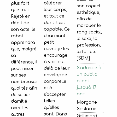
célébrer
plus fort
son aspect
leur corps,
que tout.
esthétique,
et tout ce
Rejeté en
afin de
dont il est
dépit de
marquer le
capable. Ce
son acte, le
rang social,
charmant
robot
le sexe, la
petit
apprendra
profession,
ouvrage les
que, malgré
la foi, etc.
encourage
sa
[SDM]
à voir au-
différence, il
S'adresse à
delà de leur
peut miser
un public
enveloppe
sur ses
allant
corporelle
nombreuses
jusqu'à 17
et à
qualités afin
ans.
s'accepter
de se lier
telles
d'amitié
Morgane
qu'elles
avec les
Soularue
sont. Dans
autres
Gallimard