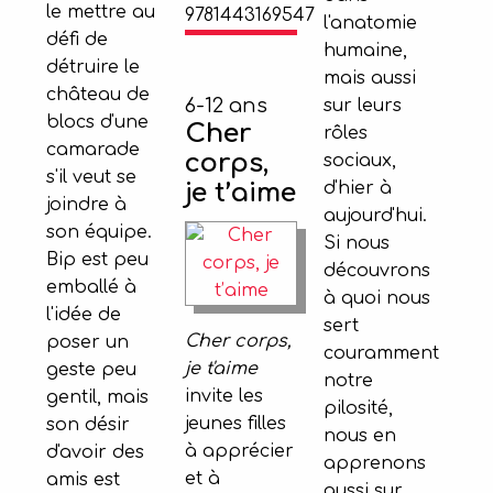
le mettre au
9781443169547
l'anatomie
défi de
humaine,
détruire le
mais aussi
château de
6-12 ans
sur leurs
blocs d'une
Cher
rôles
camarade
corps,
sociaux,
s'il veut se
je t’aime
d'hier à
joindre à
aujourd'hui.
son équipe.
Si nous
Bip est peu
découvrons
emballé à
à quoi nous
l'idée de
sert
Cher corps,
poser un
couramment
je t'aime
geste peu
notre
invite les
gentil, mais
pilosité,
jeunes filles
son désir
nous en
à apprécier
d'avoir des
apprenons
et à
amis est
aussi sur