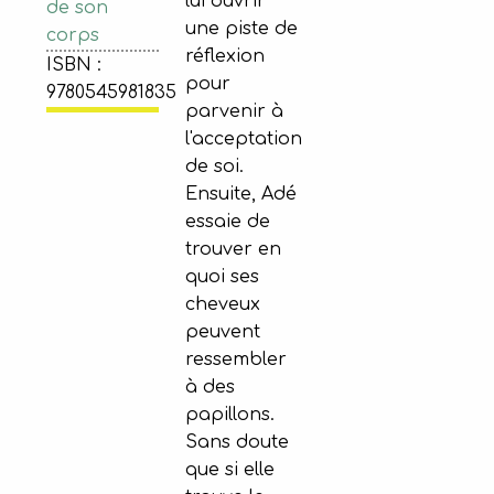
lui ouvrir
de son
une piste de
corps
réflexion
ISBN :
pour
9780545981835
parvenir à
l'acceptation
de soi.
Ensuite, Adé
essaie de
trouver en
quoi ses
cheveux
peuvent
ressembler
à des
papillons.
Sans doute
que si elle