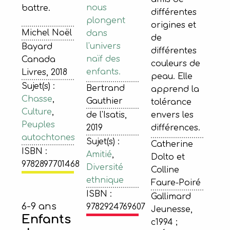
nous
battre.
différentes
plongent
origines et
Michel Noël
dans
de
l'univers
Bayard
différentes
naïf des
Canada
couleurs de
enfants.
Livres, 2018
peau. Elle
Sujet(s) :
Bertrand
apprend la
Chasse
,
Gauthier
tolérance
Culture
,
de l'Isatis,
envers les
Peuples
2019
différences.
autochtones
Sujet(s) :
Catherine
ISBN :
Amitié
,
Dolto et
9782897701468
Diversité
Colline
ethnique
Faure-Poiré
ISBN :
Gallimard
6-9 ans
9782924769607
Jeunesse,
Enfants
c1994 ;