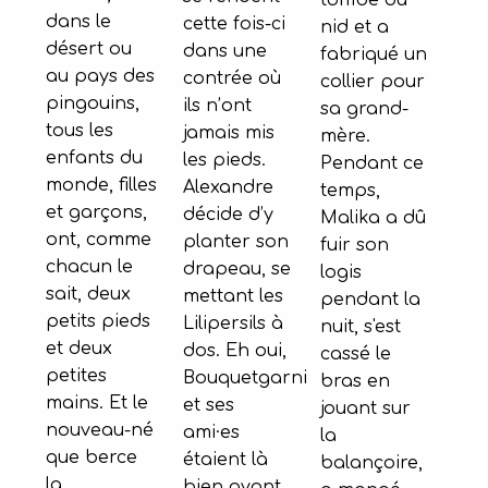
tombé du
dans le
cette fois-ci
nid et a
désert ou
dans une
fabriqué un
au pays des
contrée où
collier pour
pingouins,
ils n’ont
sa grand-
tous les
jamais mis
mère.
enfants du
les pieds.
Pendant ce
monde, filles
Alexandre
temps,
et garçons,
décide d’y
Malika a dû
ont, comme
planter son
fuir son
chacun le
drapeau, se
logis
sait, deux
mettant les
pendant la
petits pieds
Lilipersils à
nuit, s'est
et deux
dos. Eh oui,
cassé le
petites
Bouquetgarni
bras en
mains. Et le
et ses
jouant sur
nouveau-né
ami·es
la
que berce
étaient là
balançoire,
la
bien avant