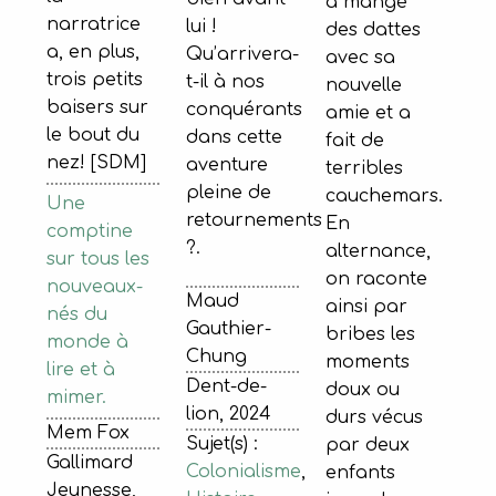
a mangé
narratrice
lui !
des dattes
a, en plus,
Qu’arrivera-
avec sa
trois petits
t-il à nos
nouvelle
baisers sur
conquérants
amie et a
le bout du
dans cette
fait de
nez! [SDM]
aventure
terribles
pleine de
cauchemars.
Une
retournements
En
comptine
?.
alternance,
sur tous les
on raconte
nouveaux-
Maud
ainsi par
nés du
Gauthier-
bribes les
monde à
Chung
moments
lire et à
Dent-de-
doux ou
mimer.
lion, 2024
durs vécus
Mem Fox
Sujet(s) :
par deux
Gallimard
Colonialisme
,
enfants
Jeunesse,