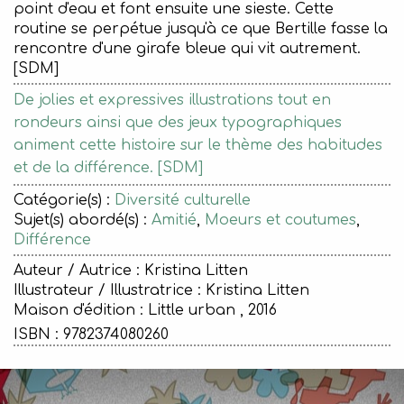
point d'eau et font ensuite une sieste. Cette
routine se perpétue jusqu'à ce que Bertille fasse la
rencontre d'une girafe bleue qui vit autrement.
[SDM]
De jolies et expressives illustrations tout en
rondeurs ainsi que des jeux typographiques
animent cette histoire sur le thème des habitudes
et de la différence. [SDM]
Catégorie(s) :
Diversité culturelle
Sujet(s) abordé(s) :
Amitié
,
Moeurs et coutumes
,
Différence
Auteur / Autrice : Kristina Litten
Illustrateur / Illustratrice : Kristina Litten
Maison d'édition :
Little urban , 2016
ISBN : 9782374080260