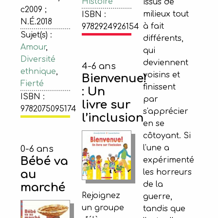
Histoire
issus de
c2009 ;
milieux tout
ISBN :
N.É.2018
à fait
9782924926154
Sujet(s) :
différents,
Amour
,
qui
Diversité
deviennent
4-6 ans
ethnique
,
voisins et
Bienvenue!
Fierté
finissent
: Un
ISBN :
par
livre sur
9782075095174
s'apprécier
l’inclusion
en se
côtoyant. Si
l'une a
0-6 ans
Bébé va
expérimenté
au
les horreurs
de la
marché
Rejoignez
guerre,
un groupe
tandis que