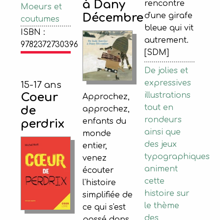
à Dany
rencontre
Moeurs et
Décembre
d'une girafe
coutumes
bleue qui vit
ISBN :
autrement.
9782372730396
[SDM]
De jolies et
expressives
15-17 ans
Coeur
illustrations
Approchez,
tout en
de
approchez,
rondeurs
enfants du
perdrix
ainsi que
monde
des jeux
entier,
typographiques
venez
animent
écouter
cette
l'histoire
histoire sur
simplifiée de
le thème
ce qui s'est
des
passé dans