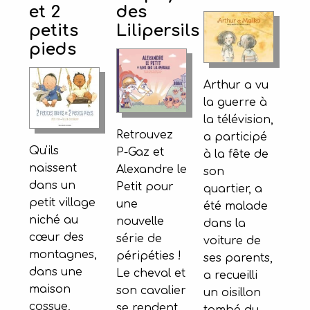
et 2
des
petits
Lilipersils
pieds
Arthur a vu
la guerre à
la télévision,
Retrouvez
a participé
Qu'ils
P-Gaz et
à la fête de
naissent
Alexandre le
son
dans un
Petit pour
quartier, a
petit village
une
été malade
niché au
nouvelle
dans la
cœur des
série de
voiture de
montagnes,
péripéties !
ses parents,
dans une
Le cheval et
a recueilli
maison
son cavalier
un oisillon
cossue,
se rendent