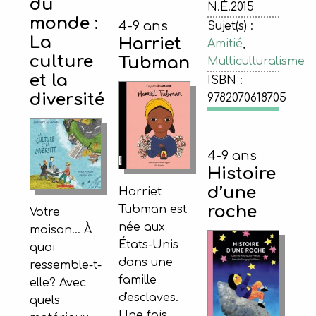
du
N.É.2015
monde :
4-9 ans
Sujet(s) :
La
Harriet
Amitié
,
culture
Tubman
Multiculturalisme
et la
ISBN :
diversité
9782070618705
4-9 ans
Histoire
d’une
Harriet
roche
Tubman est
Votre
née aux
maison... À
États-Unis
quoi
dans une
ressemble-t-
famille
elle? Avec
d'esclaves.
quels
Une fois