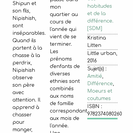
Shipun et
habitudes
mon
son fils,
et de la
quartier au
Nipishish,
différence.
cours de
sont
[SDM]
l'année qui
inséparables.
vient de se
Kristina
Quand ils
terminer.
Litten
partent à la
Les
Little urban,
chasse à la
prénoms
2016
perdrix,
d'enfants de
Sujet(s) :
Nipishish
diverses
Amitié
,
observe
ethnies sont
Différence
,
son père
combinés
Moeurs et
avec
aux noms
coutumes
attention. Il
de famille
ISBN :
apprend à
correspondant
9782374080260
chasser
aux mois de
pour
l'année.
manger,