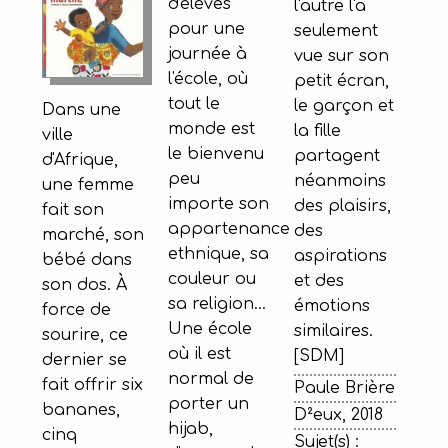
d'élèves
l'autre l'a
pour une
seulement
journée à
vue sur son
l'école, où
petit écran,
tout le
le garçon et
Dans une
monde est
la fille
ville
le bienvenu
partagent
d'Afrique,
peu
néanmoins
une femme
importe son
des plaisirs,
fait son
appartenance
des
marché, son
ethnique, sa
aspirations
bébé dans
couleur ou
et des
son dos. À
sa religion…
émotions
force de
Une école
similaires.
sourire, ce
où il est
[SDM]
dernier se
normal de
fait offrir six
Paule Brière
porter un
bananes,
D²eux, 2018
hijab,
cinq
Sujet(s) :