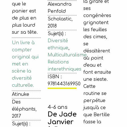
la girafe et
que le
Alexandra
ses
panier est
Penfold
congénères
de plus en
Scholastic,
grignotent
plus lourd
2018
les feuilles
sur sa tête.
Sujet(s) :
des cimes,
Diversité
Un livre à
se
ethnique
,
compter
désaltèrent
Multiculturalisme
,
original qui
au point
Relations
met en
d'eau et
interethniques
scène la
font ensuite
ISBN :
diversité
une sieste.
9781443169950
culturelle.
Cette
routine se
Atinuke
perpétue
Des
4-6 ans
jusqu'à ce
éléphants,
De Jade
que Bertille
2017
Janvier
fasse la
Sujet(s) :