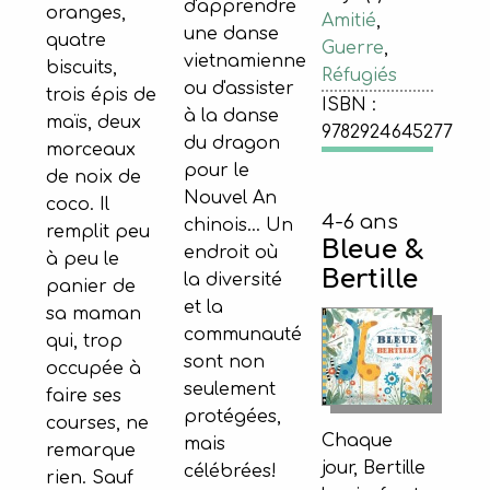
d'apprendre
oranges,
Amitié
,
une danse
quatre
Guerre
,
vietnamienne
biscuits,
Réfugiés
ou d'assister
trois épis de
ISBN :
à la danse
maïs, deux
9782924645277
du dragon
morceaux
pour le
de noix de
Nouvel An
coco. Il
4-6 ans
chinois… Un
remplit peu
Bleue &
endroit où
à peu le
Bertille
la diversité
panier de
et la
sa maman
communauté
qui, trop
sont non
occupée à
seulement
faire ses
protégées,
courses, ne
Chaque
mais
remarque
jour, Bertille
célébrées!
rien. Sauf