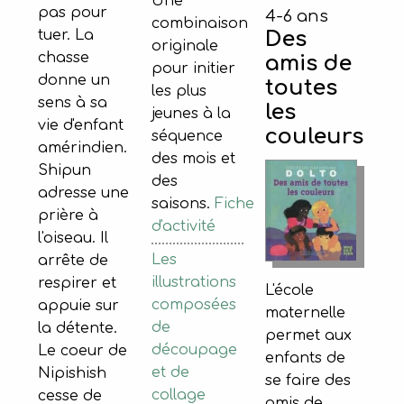
Une
pas pour
4-6 ans
combinaison
Des
tuer. La
originale
chasse
amis de
pour initier
donne un
toutes
les plus
sens à sa
les
jeunes à la
vie d'enfant
couleurs
séquence
amérindien.
des mois et
Shipun
des
adresse une
saisons.
Fiche
prière à
d'activité
l'oiseau. Il
Les
arrête de
illustrations
respirer et
L'école
composées
appuie sur
maternelle
de
la détente.
permet aux
découpage
Le coeur de
enfants de
et de
Nipishish
se faire des
collage
cesse de
amis de