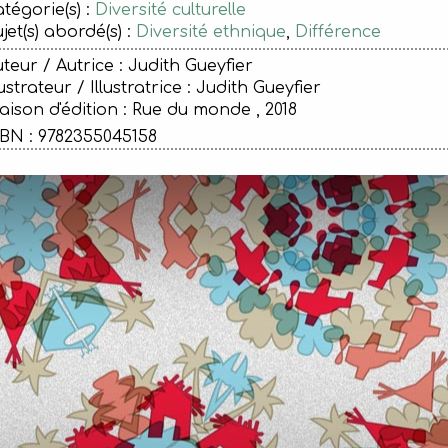
tégorie(s) :
Diversité culturelle
jet(s) abordé(s) :
Diversité ethnique
,
Différence
teur / Autrice : Judith Gueyfier
lustrateur / Illustratrice : Judith Gueyfier
ison d'édition :
Rue du monde , 2018
BN : 9782355045158