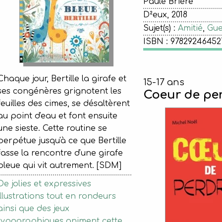
Paule Brière
D²eux, 2018
Sujet(s) :
Amitié
,
Gue
ISBN : 97829246452
Chaque jour, Bertille la girafe et
15-17 ans
ses congénères grignotent les
Coeur de per
feuilles des cimes, se désaltèrent
au point d'eau et font ensuite
une sieste. Cette routine se
perpétue jusqu'à ce que Bertille
fasse la rencontre d'une girafe
bleue qui vit autrement. [SDM]
De jolies et expressives
illustrations tout en rondeurs
ainsi que des jeux
typographiques animent cette