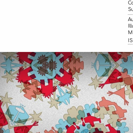
Ca
Su
Au
Il
Ma
IS