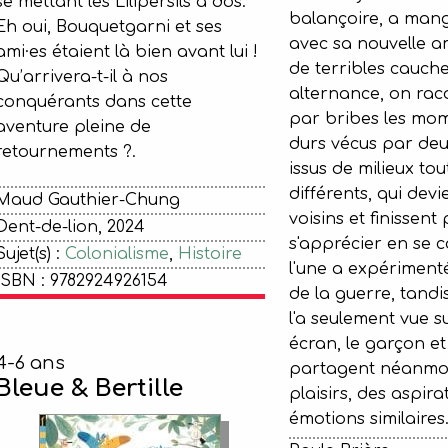
se mettant les Lilipersils à dos.
balançoire, a mang
Eh oui, Bouquetgarni et ses
avec sa nouvelle am
ami·es étaient là bien avant lui !
de terribles cauch
Qu’arrivera-t-il à nos
alternance, on raco
conquérants dans cette
par bribes les mo
aventure pleine de
durs vécus par deu
retournements ?.
issus de milieux tout
différents, qui dev
Maud Gauthier-Chung
voisins et finissent
Dent-de-lion, 2024
s'apprécier en se c
Sujet(s) :
Colonialisme
,
Histoire
l'une a expériment
ISBN : 9782924926154
de la guerre, tandis
l'a seulement vue s
écran, le garçon et l
4-6 ans
partagent néanmo
Bleue & Bertille
plaisirs, des aspira
émotions similaires