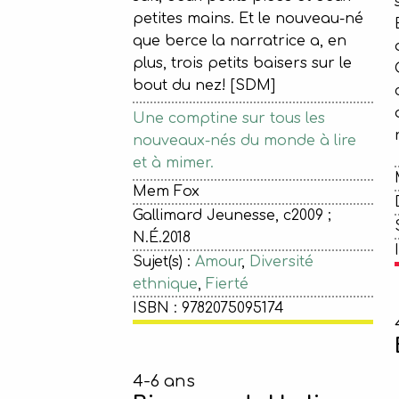
petites mains. Et le nouveau-né
que berce la narratrice a, en
plus, trois petits baisers sur le
bout du nez! [SDM]
Une comptine sur tous les
nouveaux-nés du monde à lire
et à mimer.
Mem Fox
Gallimard Jeunesse, c2009 ;
N.É.2018
Sujet(s) :
Amour
,
Diversité
ethnique
,
Fierté
ISBN : 9782075095174
4-6 ans