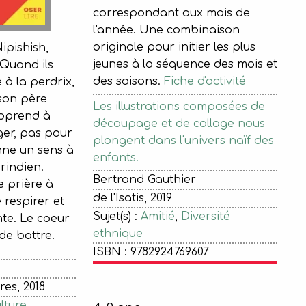
correspondant aux mois de
l'année. Une combinaison
originale pour initier les plus
Nipishish,
jeunes à la séquence des mois et
 Quand ils
des saisons.
Fiche d'activité
 à la perdrix,
son père
Les illustrations composées de
apprend à
découpage et de collage nous
er, pas pour
plongent dans l'univers naïf des
nne un sens à
enfants.
rindien.
Bertrand Gauthier
 prière à
de l'Isatis, 2019
e respirer et
Sujet(s) :
Amitié
,
Diversité
nte. Le coeur
ethnique
de battre.
ISBN : 9782924769607
es, 2018
lture
,