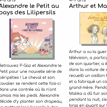
4-6 ans
4-9 ans
Alexandre le Petit au
Arthur et Ma
pays des Lilipersils
Arthur a vu la guer
télévision, a partic
de son quartier, a
Retrouvez P-Gaz et Alexandre le
dans la voiture de 
Petit pour une nouvelle série de
recueilli un oisillo
péripéties ! Le cheval et son
et a fabriqué un co
cavalier se rendent cette fois-ci
grand-mère. Penda
dans une contrée où ils n’ont
Malika a dû fuir so
jamais mis les pieds. Alexandre
pendant la nuit, s'e
décide d’y planter son drapeau,
bras en jouant sur 