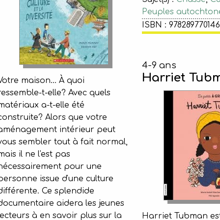
Peuples autochton
ISBN : 97828977014
4-9 ans
Harriet Tub
Votre maison... À quoi
ressemble-t-elle? Avec quels
matériaux a-t-elle été
construite? Alors que votre
aménagement intérieur peut
vous sembler tout à fait normal,
mais il ne l'est pas
nécessairement pour une
personne issue d'une culture
différente. Ce splendide
documentaire aidera les jeunes
lecteurs à en savoir plus sur la
Harriet Tubman es