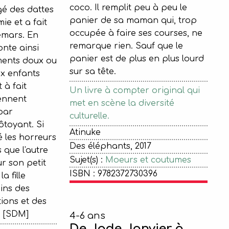
coco. Il remplit peu à peu le
é des dattes
panier de sa maman qui, trop
ie et a fait
occupée à faire ses courses, ne
emars. En
remarque rien. Sauf que le
nte ainsi
panier est de plus en plus lourd
ments doux ou
sur sa tête.
x enfants
 à fait
Un livre à compter original qui
iennent
met en scène la diversité
 par
culturelle.
ôtoyant. Si
Atinuke
é les horreurs
Des éléphants, 2017
 que l'autre
Sujet(s) :
Moeurs et coutumes
ur son petit
ISBN : 9782372730396
a fille
ins des
tions et des
. [SDM]
4-6 ans
De Jade Janvier à