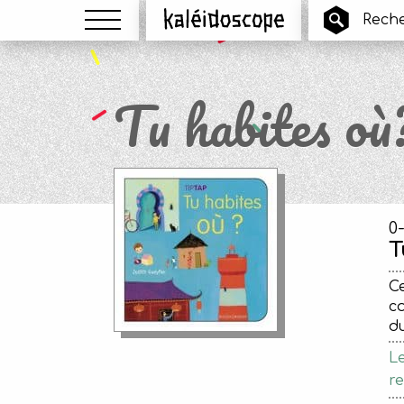
Menu
Kaléidoscope
Tu habites où
0
T
Ce
c
d
Le
re