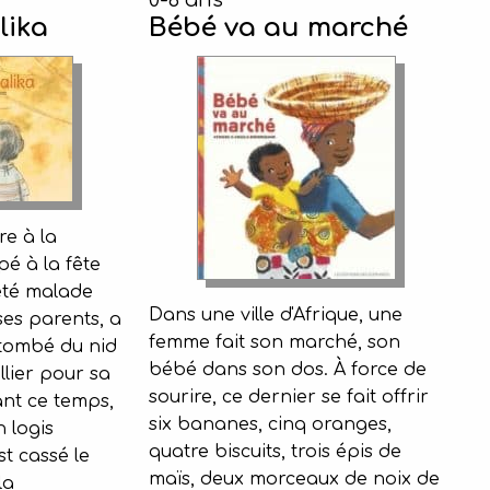
0-6 ans
lika
Bébé va au marché
re à la
ipé à la fête
 été malade
Dans une ville d'Afrique, une
ses parents, a
femme fait son marché, son
n tombé du nid
bébé dans son dos. À force de
llier pour sa
sourire, ce dernier se fait offrir
nt ce temps,
six bananes, cinq oranges,
n logis
quatre biscuits, trois épis de
st cassé le
maïs, deux morceaux de noix de
la