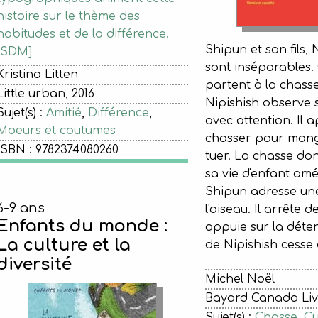
histoire sur le thème des
habitudes et de la différence.
Shipun et son fils, 
[SDM]
sont inséparables.
Kristina Litten
partent à la chasse
Little urban, 2016
Nipishish observe 
Sujet(s) :
Amitié
,
Différence
,
avec attention. Il 
Moeurs et coutumes
chasser pour mang
ISBN : 9782374080260
tuer. La chasse do
sa vie d'enfant amé
Shipun adresse une
6-9 ans
l'oiseau. Il arrête d
Enfants du monde :
appuie sur la déte
La culture et la
de Nipishish cesse 
diversité
Michel Noël
Bayard Canada Livr
Sujet(s) :
Chasse
,
Cu