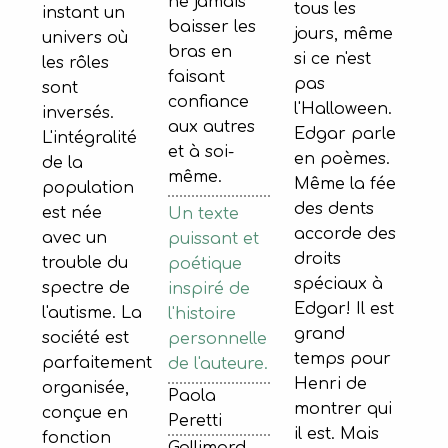
ne jamais
tous les
instant un
baisser les
jours, même
univers où
bras en
si ce n'est
les rôles
faisant
pas
sont
confiance
l'Halloween.
inversés.
aux autres
Edgar parle
L'intégralité
et à soi-
en poèmes.
de la
même.
Même la fée
population
des dents
est née
Un texte
accorde des
avec un
puissant et
droits
trouble du
poétique
spéciaux à
spectre de
inspiré de
Edgar! Il est
l'autisme. La
l'histoire
grand
société est
personnelle
temps pour
parfaitement
de l'auteure.
Henri de
organisée,
Paola
montrer qui
conçue en
Peretti
il est. Mais
fonction
Gallimard