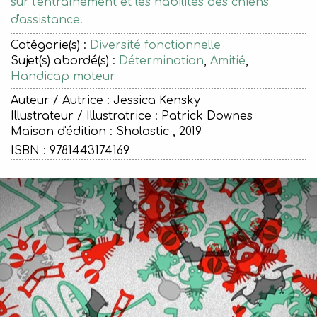
sur l'entraînement et les habilités des chiens
d'assistance.
Catégorie(s) :
Diversité fonctionnelle
Sujet(s) abordé(s) :
Détermination
,
Amitié
,
Handicap moteur
Auteur / Autrice : Jessica Kensky
Illustrateur / Illustratrice : Patrick Downes
Maison d'édition :
Sholastic , 2019
ISBN : 9781443174169