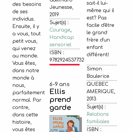
sait-il lui-
des besoins
Jeunesse,
même qui il
de ses
2019
est? Pas
individus.
Sujet(s) :
facile d'être
Ensuite, il y
Courage
,
le grand
a vous, tout
Handicap
frère d'un
petit vous,
sensoriel
enfant
qui venez
ISBN :
différent!
au monde.
9782924537732
Vous êtes,
Simon
dans notre
Boulerice
monde à
6-9 ans
QUEBEC
nous,
Ellis
AMERIQUE,
parfaitement
prend
2013
normal. Par
garde
Sujet(s) :
contre,
Relations
dans cette
familiales
histoire,
vous êtes
ISBN :