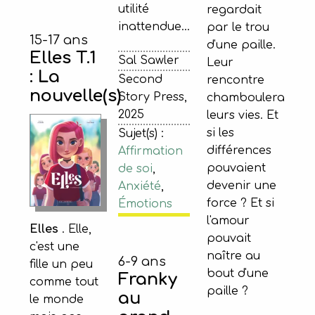
utilité
regardait
inattendue…
par le trou
15-17 ans
d'une paille.
Elles T.1
Sal Sawler
Leur
: La
Second
rencontre
nouvelle(s)
Story Press,
chamboulera
2025
leurs vies. Et
si les
Sujet(s) :
différences
Affirmation
pouvaient
de soi
,
devenir une
Anxiété
,
force ? Et si
Émotions
l'amour
Elles
. Elle,
pouvait
c'est une
naître au
6-9 ans
fille un peu
bout d'une
Franky
comme tout
paille ?
au
le monde