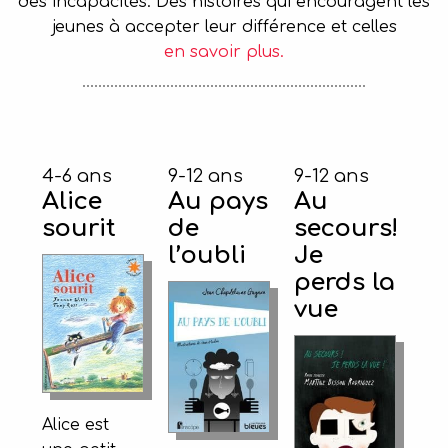
des incapacités. Des histoires qui encouragent les
jeunes à accepter leur différence et celles
en savoir plus.
4-6 ans
9-12 ans
9-12 ans
Alice
Au pays
Au
sourit
de
secours!
l’oubli
Je
perds la
vue
Alice est