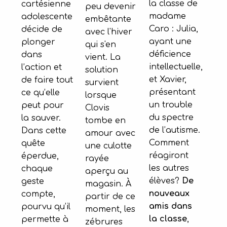
la classe de
cartésienne
peu devenir
madame
adolescente
embêtante
Caro : Julia,
décide de
avec l'hiver
ayant une
plonger
qui s'en
déficience
dans
vient. La
intellectuelle,
l’action et
solution
et Xavier,
de faire tout
survient
présentant
ce qu’elle
lorsque
un trouble
peut pour
Clovis
du spectre
la sauver.
tombe en
de l’autisme.
Dans cette
amour avec
Comment
quête
une culotte
réagiront
éperdue,
rayée
les autres
chaque
aperçu au
élèves?
De
geste
magasin. À
nouveaux
compte,
partir de ce
amis dans
pourvu qu’il
moment, les
la classe
,
permette à
zébrures