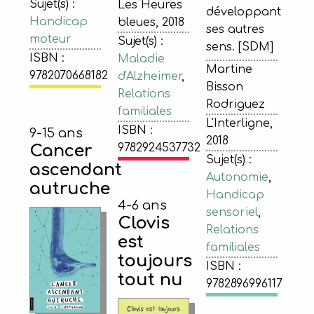
Sujet(s) :
Les Heures
développant
Handicap
bleues, 2018
ses autres
moteur
Sujet(s) :
sens. [SDM]
ISBN :
Maladie
Martine
9782070668182
d'Alzheimer
,
Bisson
Relations
Rodriguez
familiales
L'Interligne,
ISBN :
9-15 ans
2018
Cancer
9782924537732
Sujet(s) :
ascendant
Autonomie
,
autruche
Handicap
4-6 ans
sensoriel
,
Clovis
Relations
est
familiales
toujours
ISBN :
tout nu
9782896996117