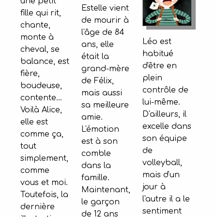
une petit
Estelle vient
fille qui rit,
de mourir à
chante,
l'âge de 84
monte à
Léo est
ans, elle
cheval, se
habitué
était la
balance, est
d'être en
grand-mère
fière,
plein
de Félix,
boudeuse,
contrôle de
mais aussi
contente...
lui-même.
sa meilleure
Voilà Alice,
D'ailleurs, il
amie.
elle est
excelle dans
L'émotion
comme ça,
son équipe
est à son
tout
de
comble
simplement,
volleyball,
dans la
comme
mais d'un
famille.
vous et moi.
jour à
Maintenant,
Toutefois, la
l'autre il a le
le garçon
dernière
sentiment
de 12 ans