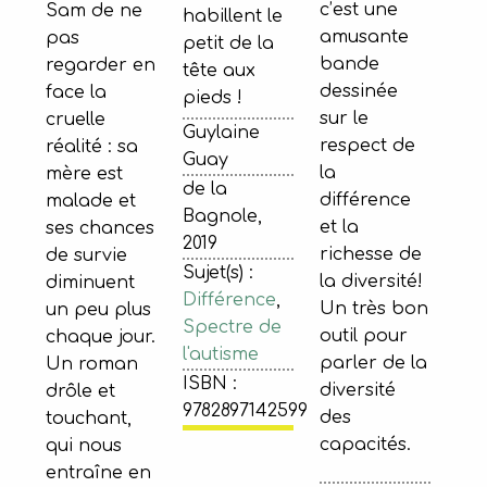
c’est une
Sam de ne
habillent le
amusante
pas
petit de la
bande
regarder en
tête aux
dessinée
face la
pieds !
sur le
cruelle
Guylaine
respect de
réalité : sa
Guay
la
mère est
de la
différence
malade et
Bagnole,
et la
ses chances
2019
richesse de
de survie
Sujet(s) :
la diversité!
diminuent
Différence
,
Un très bon
un peu plus
Spectre de
outil pour
chaque jour.
l'autisme
parler de la
Un roman
ISBN :
diversité
drôle et
9782897142599
des
touchant,
capacités.
qui nous
entraîne en