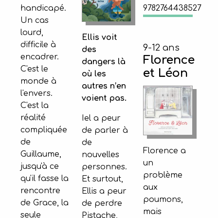
handicapé.
9782764438527
Un cas
lourd,
Ellis voit
difficile à
9-12 ans
des
encadrer.
Florence
dangers là
C'est le
et Léon
où les
monde à
autres n’en
l'envers.
voient pas.
C'est la
réalité
Iel a peur
compliquée
de parler à
de
de
Florence a
Guillaume,
nouvelles
un
jusqu'à ce
personnes.
problème
qu'il fasse la
Et surtout,
aux
rencontre
Ellis a peur
poumons,
de Grace, la
de perdre
mais
seule
Pistache,