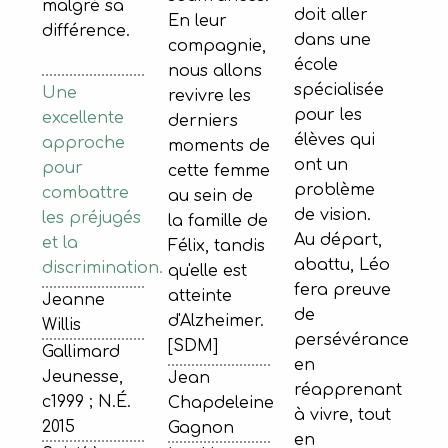
malgré sa
doit aller
En leur
différence.
dans une
compagnie,
école
nous allons
spécialisée
Une
revivre les
pour les
excellente
derniers
élèves qui
approche
moments de
ont un
pour
cette femme
problème
combattre
au sein de
de vision.
les préjugés
la famille de
Au départ,
et la
Félix, tandis
abattu, Léo
discrimination.
qu'elle est
fera preuve
atteinte
Jeanne
de
d'Alzheimer.
Willis
persévérance
[SDM]
Gallimard
en
Jeunesse,
Jean
réapprenant
c1999 ; N.É.
Chapdeleine
à vivre, tout
2015
Gagnon
en