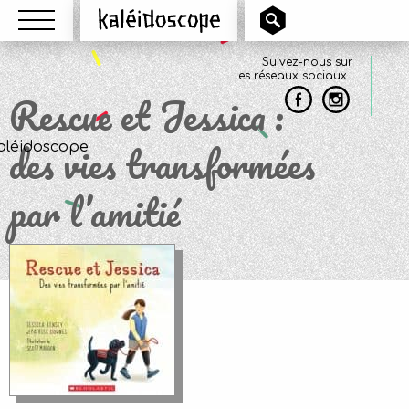
Menu
Kaléidoscope
Suivez-nous sur
les réseaux sociaux :
Rescue et Jessica :
des vies transformées
par l’amitié