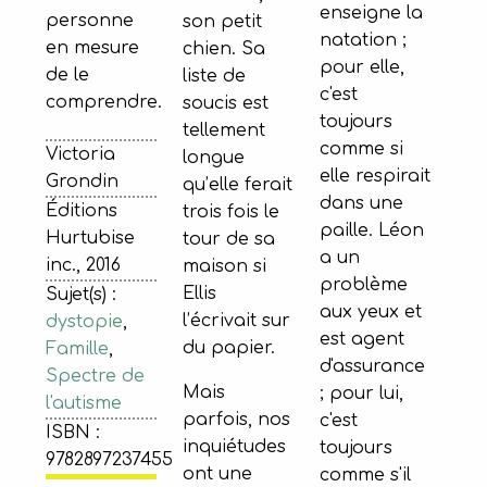
enseigne la
personne
son petit
natation ;
en mesure
chien. Sa
pour elle,
de le
liste de
c'est
comprendre.
soucis est
toujours
tellement
comme si
Victoria
longue
elle respirait
Grondin
qu’elle ferait
dans une
Éditions
trois fois le
paille. Léon
Hurtubise
tour de sa
a un
inc., 2016
maison si
problème
Ellis
Sujet(s) :
aux yeux et
l’écrivait sur
dystopie
,
est agent
du papier.
Famille
,
d'assurance
Spectre de
Mais
; pour lui,
l'autisme
parfois, nos
c'est
ISBN :
inquiétudes
toujours
9782897237455
ont une
comme s'il