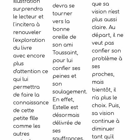
illustration
que sa
devra se
surprendra
vision n'est
tourner
le lecteur et
plus aussi
vers la
l'incitera à
claire. Au
bonne
renouveler
départ, il ne
oreille de
l'exploration
veut pas
son ami
du livre
confier son
Toussaint,
avec encore
problème à
pour lui
plus
ses
confier ses
d'attention ce
proches,
peines et
qui lui
mais
son
permettra
bientôt, il
soulagement.
de faire la
n'a plus le
En effet,
connaissance
choix. Puis,
Estelle est
de cette
sa vision
désormais
petite fille
continue à
délivrée de
comme les
diminuer
ses
autres
tant qu'il
souffrances.