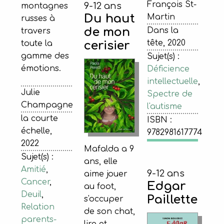
François St-
9-12 ans
montagnes
Du haut
Martin
russes à
de mon
Dans la
travers
tête, 2020
cerisier
toute la
gamme des
Sujet(s) :
émotions.
Déficience
intellectuelle
,
Julie
Spectre de
Champagne
l'autisme
la courte
ISBN :
échelle,
9782981617774
2022
Mafalda a 9
Sujet(s) :
ans, elle
Amitié
,
9-12 ans
aime jouer
Cancer
,
Edgar
au foot,
Deuil
,
Paillette
s'occuper
Relation
de son chat,
parents-
lire et