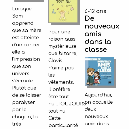
Lorsque
6-12 ans
Sam
De
apprend
nouveaux
que sa mère
Pour une
amis
est atteinte
raison aussi
dans la
d’un cancer,
mystérieuse
classe
elle a
que bizarre,
l’impression
Clovis
que son
n'aime pas
univers
les
s’écroule.
vêtements.
Plutôt que
Il préfère
Aujourd’hui,
de se laisser
être tout
on accueille
paralyser
nu...TOUJOURS
deux
par le
tout nu.
nouveaux
chagrin, la
Cette
amis dans
très
particularité