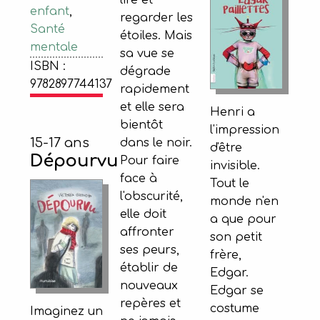
enfant
,
regarder les
Santé
étoiles. Mais
mentale
sa vue se
ISBN :
dégrade
9782897744137
rapidement
et elle sera
Henri a
bientôt
l'impression
15-17 ans
dans le noir.
d'être
Dépourvu
Pour faire
invisible.
face à
Tout le
l'obscurité,
monde n'en
elle doit
a que pour
affronter
son petit
ses peurs,
frère,
établir de
Edgar.
nouveaux
Edgar se
repères et
costume
Imaginez un