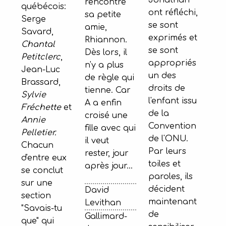
rencontre
québécois:
ont réfléchi,
sa petite
Serge
se sont
amie,
Savard,
exprimés et
Rhiannon.
Chantal
se sont
Dès lors, il
Petitclerc
,
appropriés
n'y a plus
Jean-Luc
un des
de règle qui
Brassard,
droits de
tienne. Car
Sylvie
l'enfant issu
A a enfin
Fréchette
et
de la
croisé une
Annie
Convention
fille avec qui
Pelletier.
de l'ONU.
il veut
Chacun
Par leurs
rester, jour
d'entre eux
toiles et
après jour...
se conclut
paroles, ils
sur une
décident
David
section
maintenant
Levithan
"Savais-tu
de
Gallimard-
que" qui