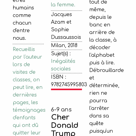
êtres
tout de
la femme.
humains
même,
Jacques
comme
depuis le
Azam et
chacun
banc en
Sophie
d'entre
arrière de
Dussaussois
nous.
la classe, à
Milan, 2018
décoder
Recueillis
Sujet(s) :
l'alphabet
par l'auteur
Inégalités
puis à lire.
lors de
sociales
Débrouillarde
visites de
ISBN :
et
classes, on
9782745995803
déterminée,
peut lire, en
rien ne
dernières
pourra
pages, les
l'arrêter
6-9 ans
témoignages
dans sa
Cher
d'enfants
quête
Donald
qui ont dû
puisqu'un
Trump
quitter leur