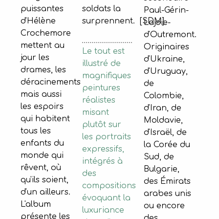
soldats la
puissantes
Paul-Gérin-
surprennent. [SDM]
d'Hélène
Lajoie-
Crochemore
d'Outremont.
mettent au
Originaires
Le tout est
jour les
d'Ukraine,
illustré de
drames, les
d'Uruguay,
magnifiques
déracinements
de
peintures
mais aussi
Colombie,
réalistes
les espoirs
d'Iran, de
misant
qui habitent
Moldavie,
plutôt sur
tous les
d'Israël, de
les portraits
enfants du
la Corée du
expressifs,
monde qui
Sud, de
intégrés à
rêvent, où
Bulgarie,
des
qu'ils soient,
des Émirats
compositions
d'un ailleurs.
arabes unis
évoquant la
L'album
ou encore
luxuriance
présente les
des