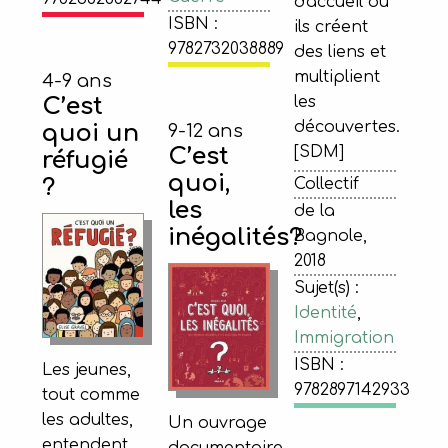
d'accueil où
ISBN :
ils créent
9782732038889
des liens et
multiplient
4-9 ans
C’est
les
découvertes.
quoi un
9-12 ans
C’est
[SDM]
réfugié
quoi,
?
Collectif
les
de la
inégalités?
Bagnole,
2018
Sujet(s) :
Identité
,
Immigration
ISBN :
Les jeunes,
9782897142933
tout comme
les adultes,
Un ouvrage
entendent