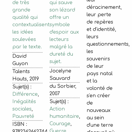
leur
qui sauve
de très
déracinement,
son lézard
grande
leur perte
offre un
qualité qui
de repères
symbole
contextualisent
et d'identité,
d'espoir aux
les idées
leurs
lecteurs
soulevées
questionnements,
malgré la
par le texte.
les
dureté du
David
souvenirs
sujet.
Guyon
de leur
Jocelyne
Talents
pays natal
Sauvard
Hauts, 2019
et la
du Sorbier,
Sujet(s) :
volonté de
2007
Différence
,
s'en créer
Sujet(s) :
Inégalités
de
Action
sociales
,
nouveaux
humanitaire
,
Pauvreté
au sein
Courage
,
ISBN :
d'une terre
Guerre
9782362662744