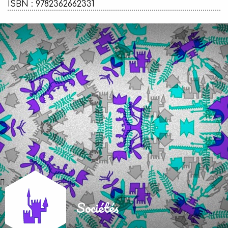
ISBN : 9782362662331
Sociétés