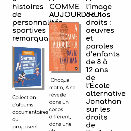
histoires
COMME
l’image
de
AUJOURD’HUI
de nos
personnalités
droits :
sportives
oeuvres
remarquables
et
paroles
d’enfants
de 8 à
12 ans
de
Chaque
l’École
matin, A se
alternative
réveille
Collection
Jonathan
dans un
d'albums
sur les
corps
documentaires
droits
différent,
qui
de
dans une
proposent