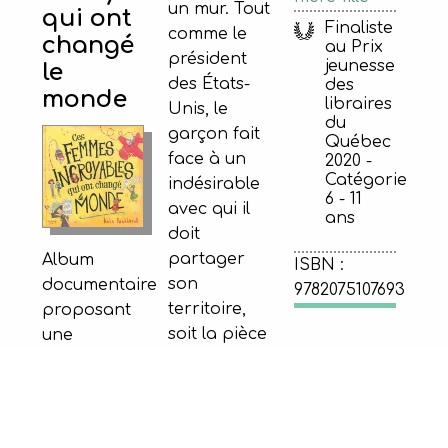
un mur. Tout
qui ont
Finaliste
comme le
changé
au Prix
président
jeunesse
le
des États-
des
monde
libraires
Unis, le
du
garçon fait
Québec
face à un
2020 -
Catégorie
indésirable
6 - 11
avec qui il
ans
doit
partager
Album
ISBN :
son
documentaire
9782075107693
territoire,
proposant
soit la pièce
une
où il dort
rencontre
9-12 ans
avec son
avec treize
Chère
frère. Il
femmes qui
Malala
supporte
ont marqué