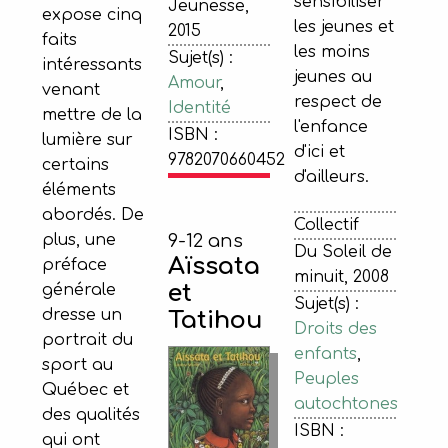
sensibiliser
Jeunesse,
expose cinq
les jeunes et
2015
faits
les moins
Sujet(s) :
intéressants
jeunes au
Amour
,
venant
respect de
Identité
mettre de la
l'enfance
ISBN :
lumière sur
d'ici et
9782070660452
certains
d'ailleurs.
éléments
abordés. De
Collectif
9-12 ans
plus, une
Du Soleil de
Aïssata
préface
minuit, 2008
et
générale
Sujet(s) :
dresse un
Tatihou
Droits des
portrait du
enfants
,
sport au
Peuples
Québec et
autochtones
des qualités
ISBN :
qui ont