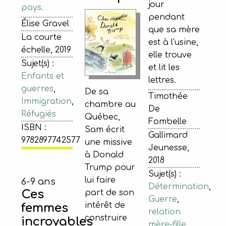
jour
pays.
pendant
Élise Gravel
que sa mère
La courte
est à l'usine,
échelle, 2019
elle trouve
Sujet(s) :
et lit les
Enfants et
lettres.
guerres
,
De sa
Timothée
Immigration
,
chambre au
De
Réfugiés
Québec,
Fombelle
ISBN :
Sam écrit
Gallimard
9782897742577
une missive
Jeunesse,
à Donald
2018
Trump pour
Sujet(s) :
lui faire
6-9 ans
Détermination
,
Ces
part de son
Guerre
,
intérêt de
femmes
relation
construire
incroyables
mère-fille