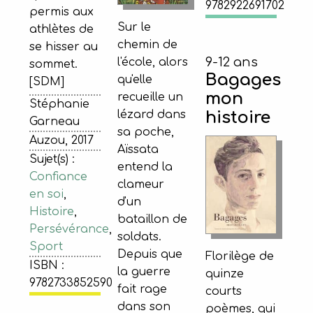
9782922691702
permis aux
Sur le
athlètes de
chemin de
se hisser au
9-12 ans
l'école, alors
sommet.
Bagages
qu'elle
[SDM]
mon
recueille un
Stéphanie
lézard dans
histoire
Garneau
sa poche,
Auzou, 2017
Aïssata
Sujet(s) :
entend la
Confiance
clameur
en soi
,
d'un
Histoire
,
bataillon de
Persévérance
,
soldats.
Sport
Depuis que
Florilège de
ISBN :
la guerre
quinze
9782733852590
fait rage
courts
dans son
poèmes, qui