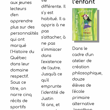
vie
l’enfant
aux jeunes
différente. Il
lecteurs
s'y est
d'en
habitué. Il a
apprendre
appris à ne
plus sur des
pas
personnalités
s'attacher, à
qui ont
ne pas
marqué
Dans le
s'immiscer
l'Histoire du
cadre d'un
dans
Québec
atelier de
l'existence
dans leur
création
de l'autre.
domaine
philosophique,
Jusqu'à ce
respectif.
douze
qu'il
Sous ce
élèves de
emprunte
titre, on
l'école
l'identité de
narre cinq
primaire
Justin
récits de
alternative
16 ans, et
sportifs
Jonathan