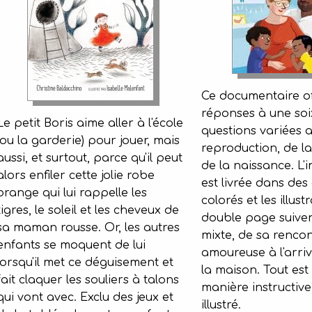
Ce documentaire of
réponses à une soi
Le petit Boris aime aller à l'école
questions variées a
(ou la garderie) pour jouer, mais
reproduction, de la
aussi, et surtout, parce qu'il peut
de la naissance. L'
alors enfiler cette jolie robe
est livrée dans des
orange qui lui rappelle les
colorés et les illust
tigres, le soleil et les cheveux de
double page suive
sa maman rousse. Or, les autres
mixte, de sa renco
enfants se moquent de lui
amoureuse à l'arri
lorsqu'il met ce déguisement et
la maison. Tout est
fait claquer les souliers à talons
manière instructive
qui vont avec. Exclu des jeux et
illustré.