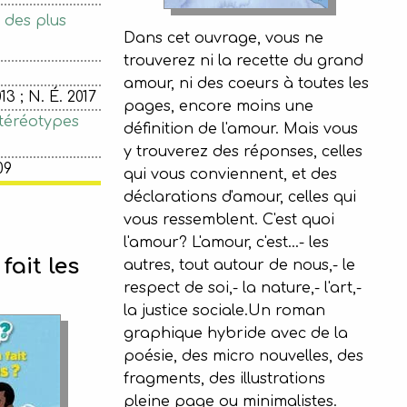
 des plus
Dans cet ouvrage, vous ne
trouverez ni la recette du grand
amour, ni des coeurs à toutes les
3 ; N. É. 2017
pages, encore moins une
téréotypes
définition de l'amour. Mais vous
y trouverez des réponses, celles
09
qui vous conviennent, et des
déclarations d'amour, celles qui
vous ressemblent. C'est quoi
l'amour? L'amour, c'est...- les
ait les
autres, tout autour de nous,- le
respect de soi,- la nature,- l'art,-
la justice sociale.Un roman
graphique hybride avec de la
poésie, des micro nouvelles, des
fragments, des illustrations
pleine page ou minimalistes.