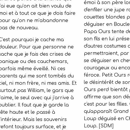
émoi à son père lor
j’ai eue qu’on ait bien voulu de
d'enfiler une jupe r
moi et à tout ce que je dois faire
couettes blondes p
pour qu’on ne m’abandonne
déguiser en Boucle
pas de nouveau.
Papa Ours tente d
son fils en lui prés
C’est pourquoi je cache ma
d'autres costumes qu
douleur. Pour que personne ne
permettraient, par
sache que je fais des crises de
se déguiser en che
panique ou des cauchemars,
courageux ou enco
parfois même éveillé. Ni ces
féroce. Petit Ours 
parents qui me sont tombés du
le désintérêt de son
ciel, ni mon frère, ni mes amis. Et
Ours perd bientôt 
surtout pas William, le gars que
affirme que son dé
j’aime, le seul avec qui j’arrive à
c'est pour les filles.
oublier. Il faut que je garde la
qu'apparaît Grand
tête haute et le passé à
Loup déguisé en 
l’intérieur. Mais les souvenirs
Loup. [SDM]
refont toujours surface, et je