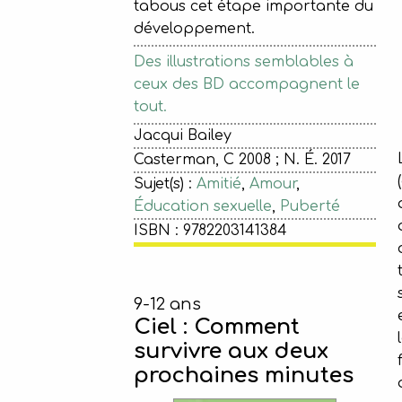
tabous cet étape importante du
développement.
Des illustrations semblables à
ceux des BD accompagnent le
tout.
Jacqui Bailey
Casterman, C 2008 ; N. É. 2017
Sujet(s) :
Amitié
,
Amour
,
Éducation sexuelle
,
Puberté
ISBN : 9782203141384
9-12 ans
Ciel : Comment
survivre aux deux
prochaines minutes