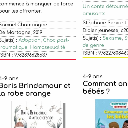
commence à manquer de force
Un conte détourné
pour les affronter.
amusants!
Stéphane Servant
Samuel Champagne
Didier jeunesse, c201
De Mortagne, 2019
Sujet(s) :
Sexisme
,
S
Sujet(s) :
Adoption
,
Choc post-
de genre
traumatique
,
Homosexualité
ISBN : 97822780846
ISBN : 9782896628537
4-9 ans
4-9 ans
Comment on f
Boris Brindamour et
bébés ?
la robe orange