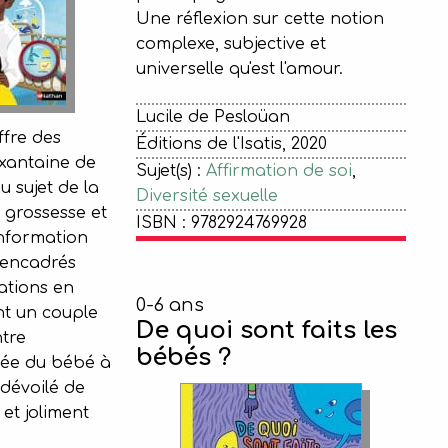
Une réflexion sur cette notion
complexe, subjective et
universelle qu'est l'amour.
Lucile de Pesloüan
fre des
Éditions de l'Isatis, 2020
xantaine de
Sujet(s) :
Affirmation de soi
,
u sujet de la
Diversité sexuelle
 grossesse et
ISBN : 9782924769928
information
 encadrés
rations en
0-6 ans
nt un couple
De quoi sont faits les
ntre
bébés ?
vée du bébé à
 dévoilé de
 et joliment