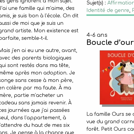
les gens ignorent à mon sujet.
Sujet(s) :
Affirmation
J’ai une famille qui m’aime, des
Identité de genre
,
amis, je suis bon à l’école. On dit
aussi de moi que je suis un
grand artiste. Mon existence est
4-6 ans
parfaite, semble-t-il.
Boucle d’our
Mais j’en ai eu une autre, avant,
avec des parents biologiques
qui sont restés dans ma tête,
même après mon adoption. Je
songe sans cesse à mon père,
en colère par ma faute. À ma
mère, partie m’acheter un
cadeau sans jamais revenir. À
ces journées que j’ai passées
La famille Ours se
seul, dans l’appartement, à
vue du grand carna
l’attendre du haut de mes six
forêt. Petit Ours c
ans. Je pense à la chance que