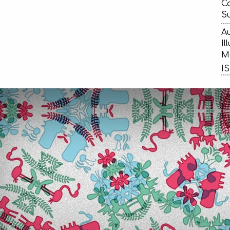
Ca
Su
Au
Il
Ma
IS