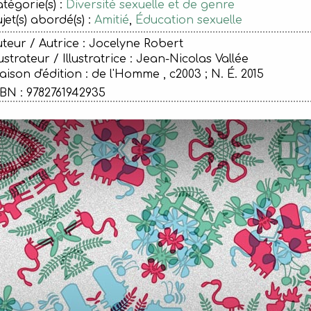
tégorie(s) :
Diversité sexuelle et de genre
jet(s) abordé(s) :
Amitié
,
Éducation sexuelle
teur / Autrice : Jocelyne Robert
lustrateur / Illustratrice : Jean-Nicolas Vallée
ison d'édition :
de l'Homme , c2003 ; N. É. 2015
BN : 9782761942935