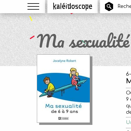
Menu
Kaléidoscope
Ma sexualité 
6
M
Ou
9 
qu
d
Un