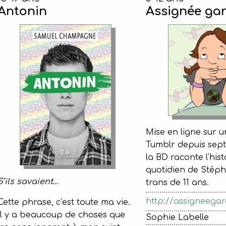
Antonin
Assignée ga
Mise en ligne sur 
Tumblr depuis sept
la BD raconte l'histo
quotidien de Stéph
S’ils savaient…
trans de 11 ans.
http://assigneegar
Cette phrase, c’est toute ma vie.
Il y a beaucoup de choses que
Sophie Labelle