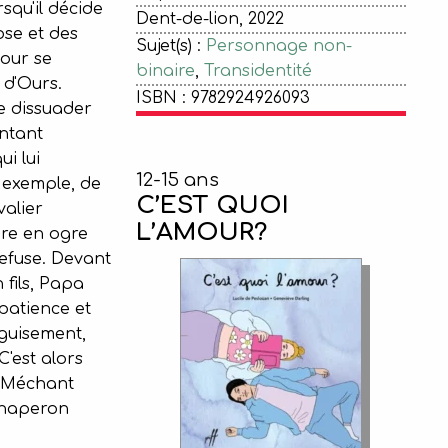
squ'il décide
Dent-de-lion, 2022
ose et des
Sujet(s) :
Personnage non-
our se
binaire
,
Transidentité
 d'Ours.
ISBN : 9782924926093
e dissuader
entant
i lui
12-15 ans
 exemple, de
C’EST QUOI
valier
L’AMOUR?
re en ogre
refuse. Devant
 fils, Papa
patience et
guisement,
 C'est alors
 Méchant
Chaperon