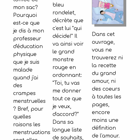
bleu
mon sac?
rondelet,
Pourquoi
décrète que
est-ce que
c'est lui "qui
je dis à mon
Dans cet
décide!" Il
professeur
ouvrage,
va ainsi voir
d'éducation
vous ne
le grand
physique
trouverez ni
monstre
que je suis
la recette
rouge en
malade
du grand
ordonnant:
quand j'ai
amour, ni
"Toi, tu vas
des
des coeurs
me donner
crampes
à toutes les
tout ce que
menstruelles
pages,
je veux,
? Bref, pour
encore
d'accord?"
quelles
moins une
Dans sa
raisons les
définition
longue liste
menstruations
de l'amour.
de souhaits,