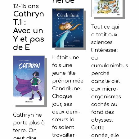
herbe
12-15 ans
Cathryn
T.1 :
Tout ce qui
Avec un
a trait aux
Y et pas
sciences
de E
l’intéresse :
Il était une
du
fois une
cumulonimbus
jeune fille
perché
prénommée
dans le ciel
Cendrilune.
aux micro-
Chaque
organismes
jour, ses
cachés au
deux demi-
fond des
Cathryn ne
sœurs la
abysses.
porte plus à
faisaient
Cette
terre. On
travailler
année, elle
peut dire