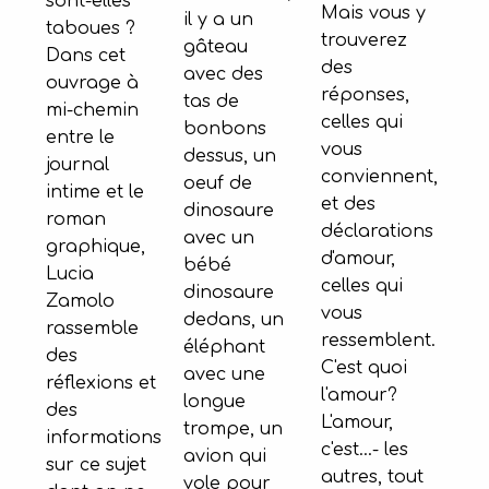
sont-elles
Mais vous y
il y a un
taboues ?
trouverez
gâteau
Dans cet
des
avec des
ouvrage à
réponses,
tas de
mi-chemin
celles qui
bonbons
entre le
vous
dessus, un
journal
conviennent,
oeuf de
intime et le
et des
dinosaure
roman
déclarations
avec un
graphique,
d'amour,
bébé
Lucia
celles qui
dinosaure
Zamolo
vous
dedans, un
rassemble
ressemblent.
éléphant
des
C'est quoi
avec une
réflexions et
l'amour?
longue
des
L'amour,
trompe, un
informations
c'est...- les
avion qui
sur ce sujet
autres, tout
vole pour