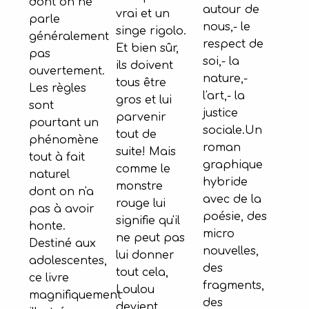
dont on ne
autour de
vrai et un
parle
nous,- le
singe rigolo.
généralement
respect de
Et bien sûr,
pas
soi,- la
ils doivent
ouvertement.
nature,-
tous être
Les règles
l'art,- la
gros et lui
sont
justice
parvenir
pourtant un
sociale.Un
tout de
phénomène
roman
suite! Mais
tout à fait
graphique
comme le
naturel
hybride
monstre
dont on n'a
avec de la
rouge lui
pas à avoir
poésie, des
signifie qu'il
honte.
micro
ne peut pas
Destiné aux
nouvelles,
lui donner
adolescentes,
des
tout cela,
ce livre
fragments,
Loulou
magnifiquement
des
devient