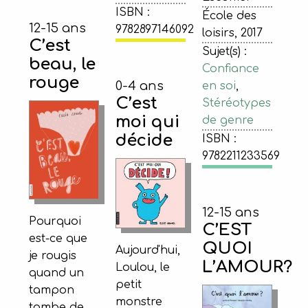
ISBN :
École des
12-15 ans
9782897146092
loisirs, 2017
C’est
Sujet(s) :
beau, le
Confiance
rouge
0-4 ans
en soi
,
C’est
Stéréotypes
moi qui
de genre
décide
ISBN :
9782211233569
12-15 ans
Pourquoi
C’EST
est-ce que
QUOI
Aujourd'hui,
je rougis
L’AMOUR?
Loulou, le
quand un
petit
tampon
monstre
tombe de