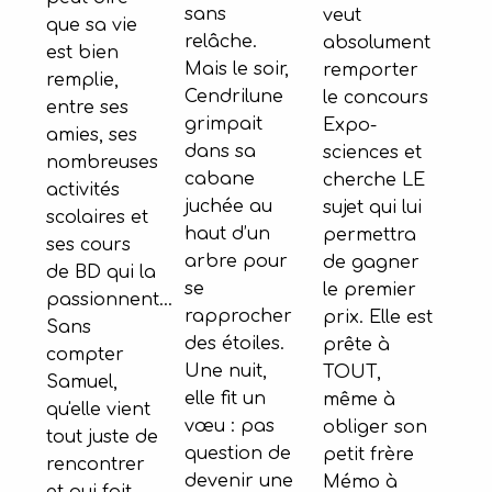
sans
veut
que sa vie
relâche.
absolument
est bien
Mais le soir,
remporter
remplie,
Cendrilune
le concours
entre ses
grimpait
Expo-
amies, ses
dans sa
sciences et
nombreuses
cabane
cherche LE
activités
juchée au
sujet qui lui
scolaires et
haut d’un
permettra
ses cours
arbre pour
de gagner
de BD qui la
se
le premier
passionnent...
rapprocher
prix. Elle est
Sans
des étoiles.
prête à
compter
Une nuit,
TOUT,
Samuel,
elle fit un
même à
qu'elle vient
vœu : pas
obliger son
tout juste de
question de
petit frère
rencontrer
devenir une
Mémo à
et qui fait