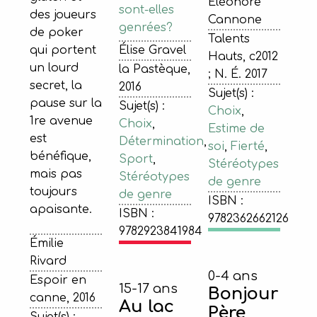
Éléonore
sont-elles
des joueurs
Cannone
genrées?
de poker
Talents
Élise Gravel
qui portent
Hauts, c2012
un lourd
la Pastèque,
; N. É. 2017
secret, la
2016
Sujet(s) :
pause sur la
Sujet(s) :
Choix
,
1re avenue
Choix
,
Estime de
est
Détermination
,
soi
,
Fierté
,
bénéfique,
Sport
,
Stéréotypes
mais pas
Stéréotypes
de genre
toujours
de genre
ISBN :
apaisante.
ISBN :
9782362662126
9782923841984
Émilie
Rivard
0-4 ans
Espoir en
15-17 ans
Bonjour
canne, 2016
Au lac
Père