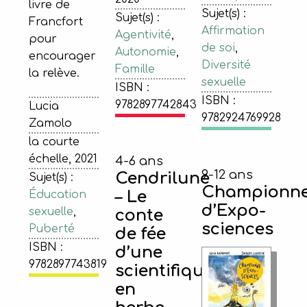
livre de
Sujet(s) :
Sujet(s) :
Francfort
Affirmation
Agentivité
,
pour
de soi
,
Autonomie
,
encourager
Diversité
Famille
la relève.
sexuelle
ISBN :
ISBN :
9782897742843
Lucia
9782924769928
Zamolo
la courte
échelle, 2021
4-6 ans
9-12 ans
Cendrilune
Sujet(s) :
Championn
– Le
Éducation
d’Expo-
sexuelle
,
conte
sciences
Puberté
de fée
ISBN :
d’une
9782897743819
scientifique
en