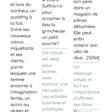
son père
et livre du
Suffira-t-il
dans un
bonheur, un
pour
magasin de
pudding à
arracher à
pièces
la fois.
Ada la
détachées.
Entre ses
grincheuse
Elle peut
nouveaux
un petit
enfin
colocs
sourire?
obtenir son
inquiétants
vélo de
Cet album
et ses
rêve... [SDM]
est idéal
clients,
pour
Un
parmi
animer,
message
lesquels une
avec
simple et
femme
humour, une
fort sur
enceinte à
discussion.
l’importance
l'imagination
Les activités
d’affirmer
fertile, un
sportives et
ses choix.
accro au
artistiques
gluten et