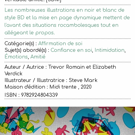
Les nombreuses illustrations en noir et blanc de
style BD et la mise en page dynamique mettent de
l'avant des situations rocambolesques tout en
allégeant le propos.
Catégorie(s) :
Affirmation de soi
Sujet(s) abordé(s) :
Confiance en soi
,
Intimidation
,
Émotions
,
Amitié
Auteur / Autrice : Trevor Romain et Elizabeth
Verdick
Illustrateur / Illustratrice : Steve Mark
Maison d'édition :
Midi trente , 2020
ISBN : 9782924804339