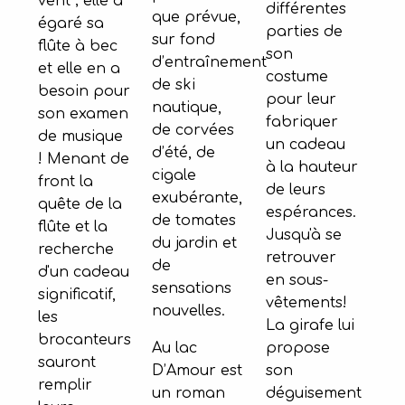
vent ; elle a
différentes
que prévue,
égaré sa
parties de
sur fond
flûte à bec
son
d’entraînement
et elle en a
costume
de ski
besoin pour
pour leur
nautique,
son examen
fabriquer
de corvées
de musique
un cadeau
d’été, de
! Menant de
à la hauteur
cigale
front la
de leurs
exubérante,
quête de la
espérances.
de tomates
flûte et la
Jusqu'à se
du jardin et
recherche
retrouver
de
d'un cadeau
en sous-
sensations
significatif,
vêtements!
nouvelles.
les
La girafe lui
brocanteurs
Au lac
propose
sauront
D’Amour est
son
remplir
un roman
déguisement