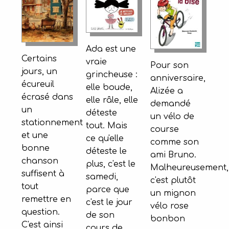
Ada est une
Certains
vraie
Pour son
jours, un
grincheuse :
anniversaire,
écureuil
elle boude,
Alizée a
écrasé dans
elle râle, elle
demandé
un
déteste
un vélo de
stationnement
tout. Mais
course
et une
ce qu'elle
comme son
bonne
déteste le
ami Bruno.
chanson
plus, c'est le
Malheureusement,
suffisent à
samedi,
c'est plutôt
tout
parce que
un mignon
remettre en
c'est le jour
vélo rose
question.
de son
bonbon
C'est ainsi
cours de