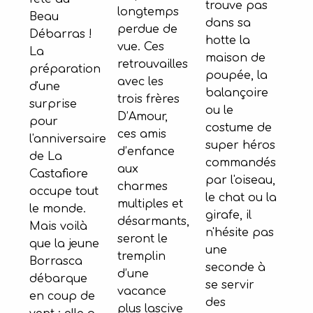
trouve pas
longtemps
Beau
dans sa
perdue de
Débarras !
hotte la
vue. Ces
La
maison de
retrouvailles
préparation
poupée, la
avec les
d'une
balançoire
trois frères
surprise
ou le
D’Amour,
pour
costume de
ces amis
l'anniversaire
super héros
d’enfance
de La
commandés
aux
Castafiore
par l'oiseau,
charmes
occupe tout
le chat ou la
multiples et
le monde.
girafe, il
désarmants,
Mais voilà
n'hésite pas
seront le
que la jeune
une
tremplin
Borrasca
seconde à
d’une
débarque
se servir
vacance
en coup de
des
plus lascive