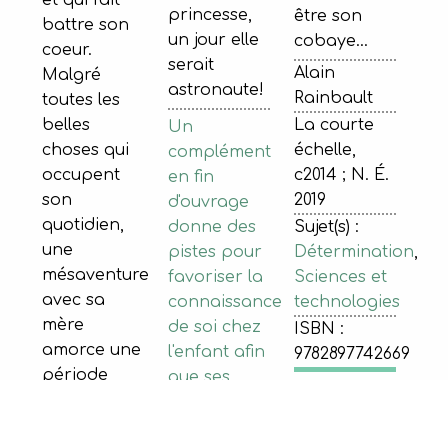
princesse,
être son
battre son
un jour elle
cobaye…
coeur.
serait
Alain
Malgré
astronaute!
Rainbault
toutes les
belles
La courte
Un
choses qui
échelle,
complément
occupent
c2014 ; N. É.
en fin
son
2019
d'ouvrage
quotidien,
donne des
Sujet(s) :
une
pistes pour
Détermination
,
mésaventure
favoriser la
Sciences et
avec sa
connaissance
technologies
mère
de soi chez
ISBN :
amorce une
l'enfant afin
9782897742669
période
que ses
difficile. Elle
choix de
apprendra
carrière et
15-17 ans