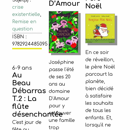
Sujet(s) :
D’Amour
Noël
crise
existentielle
,
Remise en
question
ISBN :
9782924485095
En ce soir
de réveillon,
Joséphine
le père Noël
6-9 ans
passe l’été
Au
parcourt la
de ses 20
planète,
Beau
ans au
bien décidé
Débarras
domaine
à satisfaire
T.2 : La
D’Amour
les souhaits
flûte
pour y
de tous les
retrouver
désenchantée
enfants. Et,
une famille
C'est jour de
lorsqu'il ne
trop
fête au