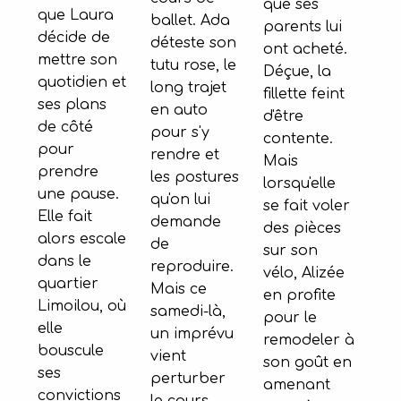
que ses
que Laura
ballet. Ada
parents lui
décide de
déteste son
ont acheté.
mettre son
tutu rose, le
Déçue, la
quotidien et
long trajet
fillette feint
ses plans
en auto
d'être
de côté
pour s'y
contente.
pour
rendre et
Mais
prendre
les postures
lorsqu'elle
une pause.
qu'on lui
se fait voler
Elle fait
demande
des pièces
alors escale
de
sur son
dans le
reproduire.
vélo, Alizée
quartier
Mais ce
en profite
Limoilou, où
samedi-là,
pour le
elle
un imprévu
remodeler à
bouscule
vient
son goût en
ses
perturber
amenant
convictions
le cours.