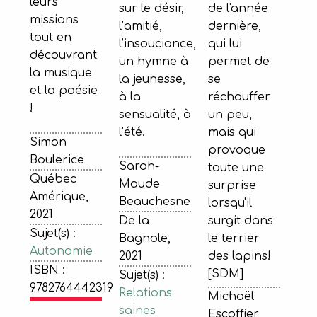
leurs
sur le désir,
de l'année
missions
l’amitié,
dernière,
tout en
l’insouciance,
qui lui
découvrant
un hymne à
permet de
la musique
la jeunesse,
se
et la poésie
à la
réchauffer
!
sensualité, à
un peu,
l’été.
mais qui
Simon
provoque
Boulerice
Sarah-
toute une
Québec
Maude
surprise
Amérique,
Beauchesne
lorsqu'il
2021
De la
surgit dans
Sujet(s) :
Bagnole,
le terrier
Autonomie
2021
des lapins!
ISBN :
[SDM]
Sujet(s) :
9782764442319
Relations
Michaël
saines
Escoffier