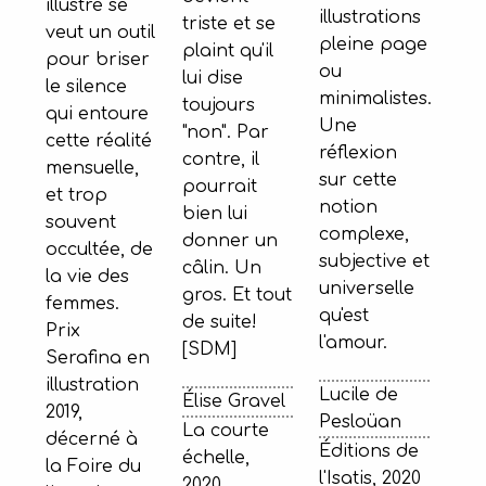
illustré se
illustrations
triste et se
veut un outil
pleine page
plaint qu'il
pour briser
ou
lui dise
le silence
minimalistes.
toujours
qui entoure
Une
"non". Par
cette réalité
réflexion
contre, il
mensuelle,
sur cette
pourrait
et trop
notion
bien lui
souvent
complexe,
donner un
occultée, de
subjective et
câlin. Un
la vie des
universelle
gros. Et tout
femmes.
qu'est
de suite!
Prix
l'amour.
[SDM]
Serafina en
illustration
Lucile de
Élise Gravel
2019,
Pesloüan
La courte
décerné à
Éditions de
échelle,
la Foire du
l'Isatis, 2020
2020