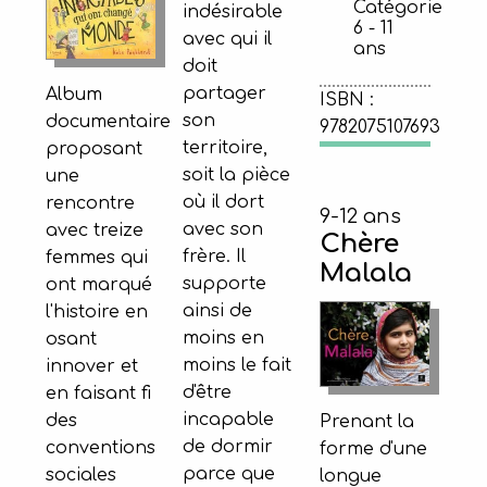
Catégorie
indésirable
6 - 11
avec qui il
ans
doit
partager
Album
ISBN :
son
documentaire
9782075107693
territoire,
proposant
soit la pièce
une
où il dort
rencontre
9-12 ans
avec son
avec treize
Chère
frère. Il
femmes qui
Malala
supporte
ont marqué
ainsi de
l'histoire en
moins en
osant
moins le fait
innover et
d'être
en faisant fi
incapable
des
Prenant la
de dormir
conventions
forme d'une
parce que
sociales
longue