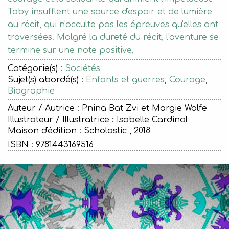
Toby insufflent une source d'espoir et de lumière
au récit, qui n'occulte pas les épreuves qu'elles ont
traversées. Malgré la dureté du récit, l'aventure se
termine sur une note positive,
Catégorie(s) :
Sociétés
Sujet(s) abordé(s) :
Enfants et guerres
,
Courage
,
Biographie
Auteur / Autrice : Pnina Bat Zvi et Margie Wolfe
Illustrateur / Illustratrice : Isabelle Cardinal
Maison d'édition :
Scholastic , 2018
ISBN : 9781443169516