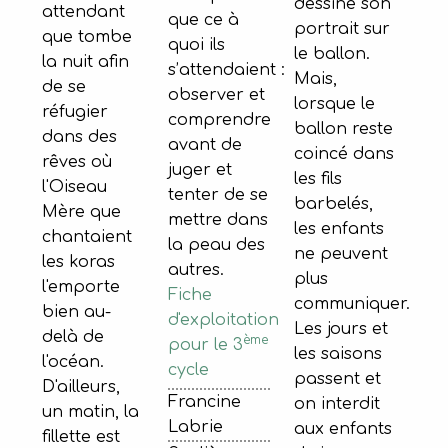
dessine son
attendant
que ce à
portrait sur
que tombe
quoi ils
le ballon.
la nuit afin
s’attendaient :
Mais,
de se
observer et
lorsque le
réfugier
comprendre
ballon reste
dans des
avant de
coincé dans
rêves où
juger et
les fils
l'Oiseau
tenter de se
barbelés,
Mère que
mettre dans
les enfants
chantaient
la peau des
ne peuvent
les koras
autres.
plus
l'emporte
Fiche
communiquer.
bien au-
d'exploitation
Les jours et
delà de
ème
pour le 3
les saisons
l'océan.
cycle
passent et
D'ailleurs,
Francine
on interdit
un matin, la
Labrie
aux enfants
fillette est