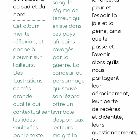
la force, la
sang, le
du sud et du
peur et
régime de
nord.
l'espoir, la
terreur qui
joie et la
existe dans
Cet album
peine, ainsi
ces pays
mérite
que le
africains
réflexion, et
passé et
ravagés
donne à
l'avenir,
par la
s’ouvrir sur
alors qu'ils
guerre. La
l’ailleurs.
nous
candeur du
Des
partagent
personnage
illustrations
leur
qui sauve
de très
déracinement,
son lézard
grande
leur perte
offre un
qualité qui
de repères
symbole
contextualisent
et d'identité,
d'espoir aux
les idées
leurs
lecteurs
soulevées
questionnements,
malgré la
par le texte.