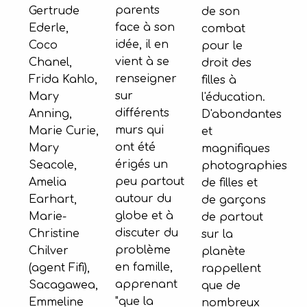
parents
Gertrude
de son
face à son
Ederle,
combat
idée, il en
Coco
pour le
vient à se
Chanel,
droit des
renseigner
Frida Kahlo,
filles à
sur
Mary
l'éducation.
différents
Anning,
D'abondantes
murs qui
Marie Curie,
et
ont été
Mary
magnifiques
érigés un
Seacole,
photographies
peu partout
Amelia
de filles et
autour du
Earhart,
de garçons
globe et à
Marie-
de partout
discuter du
Christine
sur la
problème
Chilver
planète
en famille,
(agent Fifi),
rappellent
apprenant
Sacagawea,
que de
"que la
Emmeline
nombreux