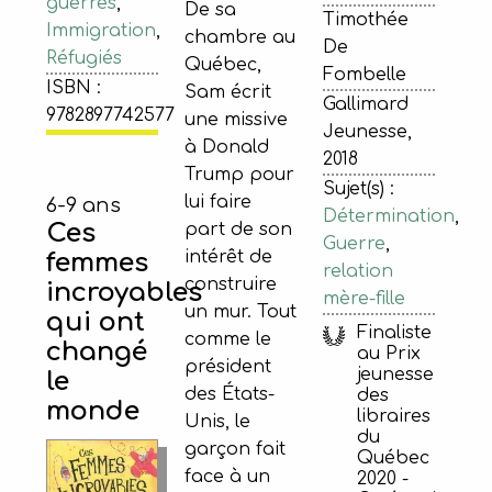
guerres
,
De sa
Timothée
Immigration
,
chambre au
De
Réfugiés
Québec,
Fombelle
ISBN :
Sam écrit
Gallimard
9782897742577
une missive
Jeunesse,
à Donald
2018
Trump pour
Sujet(s) :
lui faire
6-9 ans
Détermination
,
Ces
part de son
Guerre
,
intérêt de
femmes
relation
construire
incroyables
mère-fille
un mur. Tout
qui ont
Finaliste
comme le
changé
au Prix
président
jeunesse
le
des États-
des
monde
libraires
Unis, le
du
garçon fait
Québec
face à un
2020 -