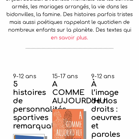
armés, les mariages arrangés, la vie dans les
bidonvilles, la famine. Des histoires parfois tristes
mais aussi poétiques rappelant le quotidien de
nombreux enfants sur la planète. Des textes qui
en savoir plus.
9-12 ans
15-17 ans
9-12 ans
5
A
À
histoires
COMME
l’image
de
AUJOURD’HUI
de nos
personnalités
droits :
sportives
oeuvres
remarquables
et
paroles