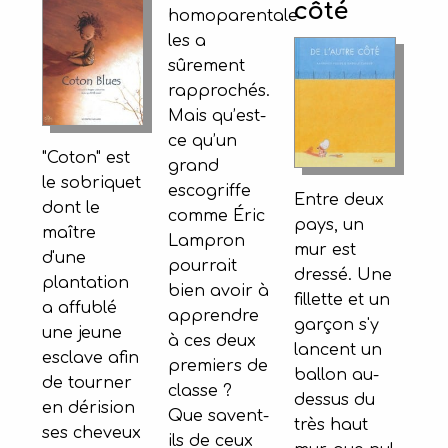
côté
homoparentale
les a
sûrement
rapprochés.
Mais qu’est-
ce qu’un
"Coton" est
grand
le sobriquet
escogriffe
Entre deux
dont le
comme Éric
pays, un
maître
Lampron
mur est
d'une
pourrait
dressé. Une
plantation
bien avoir à
fillette et un
a affublé
apprendre
garçon s'y
une jeune
à ces deux
lancent un
esclave afin
premiers de
ballon au-
de tourner
classe ?
dessus du
en dérision
Que savent-
très haut
ses cheveux
ils de ceux