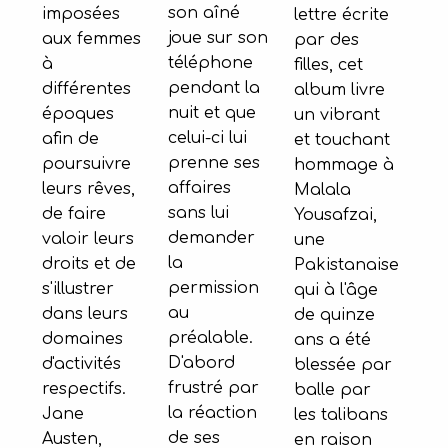
son aîné
imposées
lettre écrite
joue sur son
aux femmes
par des
téléphone
à
filles, cet
pendant la
différentes
album livre
nuit et que
époques
un vibrant
celui-ci lui
afin de
et touchant
prenne ses
poursuivre
hommage à
affaires
leurs rêves,
Malala
sans lui
de faire
Yousafzai,
demander
valoir leurs
une
la
droits et de
Pakistanaise
permission
s'illustrer
qui à l'âge
au
dans leurs
de quinze
préalable.
domaines
ans a été
D'abord
d'activités
blessée par
frustré par
respectifs.
balle par
la réaction
Jane
les talibans
de ses
Austen,
en raison