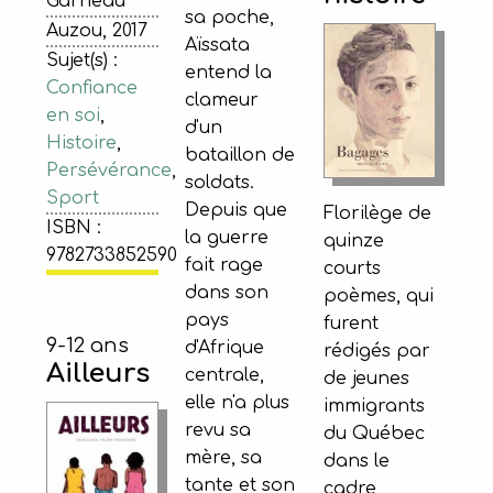
Garneau
sa poche,
Auzou, 2017
Aïssata
Sujet(s) :
entend la
Confiance
clameur
en soi
,
d'un
Histoire
,
bataillon de
Persévérance
,
soldats.
Sport
Depuis que
Florilège de
ISBN :
la guerre
quinze
9782733852590
fait rage
courts
dans son
poèmes, qui
pays
furent
9-12 ans
d'Afrique
rédigés par
Ailleurs
centrale,
de jeunes
elle n'a plus
immigrants
revu sa
du Québec
mère, sa
dans le
tante et son
cadre