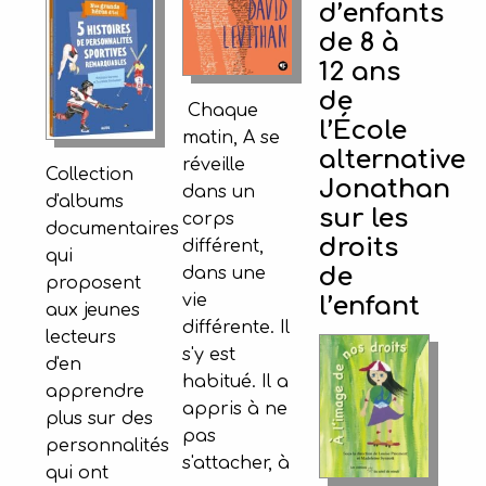
d’enfants
de 8 à
12 ans
de
Chaque
l’École
matin, A se
alternative
réveille
Collection
Jonathan
dans un
d'albums
sur les
corps
documentaires
droits
différent,
qui
de
dans une
proposent
vie
l’enfant
aux jeunes
différente. Il
lecteurs
s'y est
d'en
habitué. Il a
apprendre
appris à ne
plus sur des
pas
personnalités
s'attacher, à
qui ont