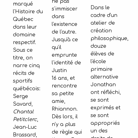
ne pas
marqué
Dans le
s'immiscer
l'Histoire du
cadre d'un
dans
Québec
atelier de
l'existence
dans leur
création
de l'autre.
domaine
philosophique,
Jusqu'à ce
respectif.
douze
qu'il
Sous ce
élèves de
emprunte
titre, on
l'école
l'identité de
narre cinq
primaire
Justin
récits de
alternative
16 ans, et
sportifs
Jonathan
rencontre
québécois:
ont réfléchi,
sa petite
Serge
se sont
amie,
Savard,
exprimés et
Rhiannon.
Chantal
se sont
Dès lors, il
Petitclerc
,
appropriés
n'y a plus
Jean-Luc
un des
de règle qui
Brassard,