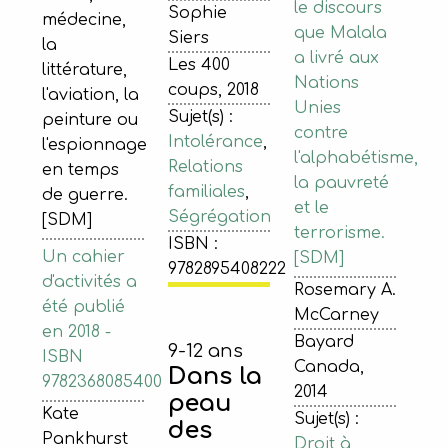
le discours
Sophie
médecine,
que Malala
Siers
la
a livré aux
Les 400
littérature,
Nations
coups, 2018
l'aviation, la
Unies
Sujet(s) :
peinture ou
contre
Intolérance
,
l'espionnage
l'alphabétisme,
Relations
en temps
la pauvreté
familiales
,
de guerre.
et le
Ségrégation
[SDM]
terrorisme.
ISBN :
Un cahier
[SDM]
9782895408222
d'activités a
Rosemary A.
été publié
McCarney
en 2018 -
Bayard
9-12 ans
ISBN
Canada,
Dans la
9782368085400
2014
peau
Kate
Sujet(s) :
des
Pankhurst
Droit à