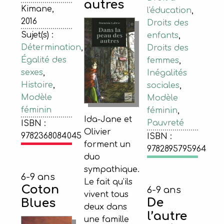
autres
Kimane,
l'éducation
,
2016
Droits des
Sujet(s) :
enfants
,
Détermination
,
Droits des
Égalité des
femmes
,
sexes
,
Inégalités
Histoire
,
sociales
,
Modèle
Modèle
féminin
féminin
,
Ida-Jane et
Pauvreté
ISBN :
Olivier
9782368084045
ISBN :
forment un
9782895795964
duo
sympathique.
6-9 ans
Le fait qu’ils
Coton
6-9 ans
vivent tous
De
Blues
deux dans
l’autre
une famille