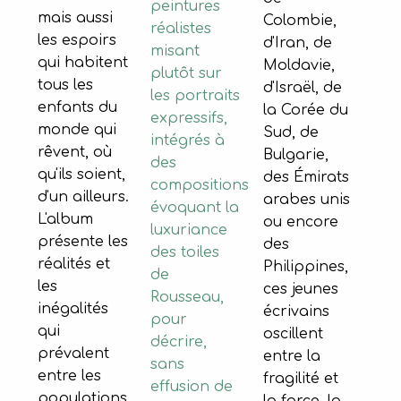
peintures
mais aussi
Colombie,
réalistes
les espoirs
d'Iran, de
misant
qui habitent
Moldavie,
plutôt sur
tous les
d'Israël, de
les portraits
enfants du
la Corée du
expressifs,
monde qui
Sud, de
intégrés à
rêvent, où
Bulgarie,
des
qu'ils soient,
des Émirats
compositions
d'un ailleurs.
arabes unis
évoquant la
L'album
ou encore
luxuriance
présente les
des
des toiles
réalités et
Philippines,
de
les
ces jeunes
Rousseau,
inégalités
écrivains
pour
qui
oscillent
décrire,
prévalent
entre la
sans
entre les
fragilité et
effusion de
populations