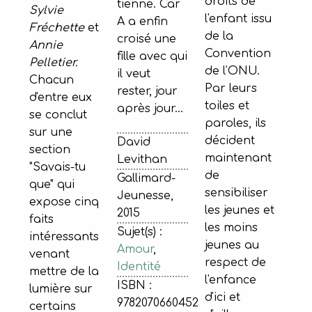
droits de
tienne. Car
Sylvie
l'enfant issu
A a enfin
Fréchette
et
de la
croisé une
Annie
Convention
fille avec qui
Pelletier.
de l'ONU.
il veut
Chacun
Par leurs
rester, jour
d'entre eux
toiles et
après jour...
se conclut
paroles, ils
sur une
décident
David
section
maintenant
Levithan
"Savais-tu
de
Gallimard-
que" qui
sensibiliser
Jeunesse,
expose cinq
les jeunes et
2015
faits
les moins
Sujet(s) :
intéressants
jeunes au
Amour
,
venant
respect de
Identité
mettre de la
l'enfance
ISBN :
lumière sur
d'ici et
9782070660452
certains