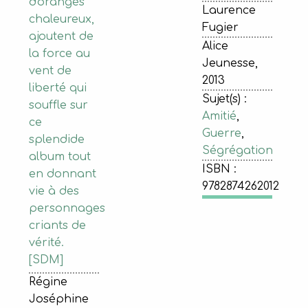
d'orangés
Laurence
chaleureux,
Fugier
ajoutent de
Alice
la force au
Jeunesse,
vent de
2013
liberté qui
Sujet(s) :
souffle sur
Amitié
,
ce
Guerre
,
splendide
Ségrégation
album tout
ISBN :
en donnant
9782874262012
vie à des
personnages
criants de
vérité.
[SDM]
Régine
Joséphine