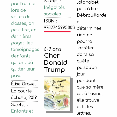
Sujet(s) :
l'alphabet
par l'auteur
Inégalités
puis à lire.
lors de
sociales
Débrouillarde
visites de
ISBN :
et
classes, on
9782745995803
déterminée,
peut lire, en
rien ne
dernières
pourra
pages, les
l'arrêter
6-9 ans
témoignages
dans sa
Cher
d'enfants
quête
Donald
qui ont dû
puisqu'un
Trump
quitter leur
jour
pays.
pendant
Élise Gravel
que sa mère
La courte
est à l'usine,
échelle, 2019
elle trouve
Sujet(s) :
et lit les
Enfants et
lettres.