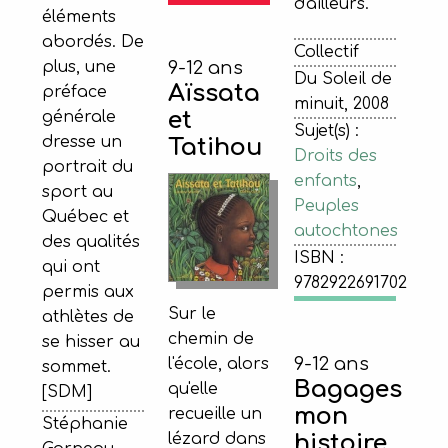
d'ailleurs.
éléments
abordés. De
Collectif
9-12 ans
plus, une
Du Soleil de
Aïssata
préface
minuit, 2008
et
générale
Sujet(s) :
dresse un
Tatihou
Droits des
portrait du
enfants
,
sport au
Peuples
Québec et
autochtones
des qualités
ISBN :
qui ont
9782922691702
permis aux
Sur le
athlètes de
chemin de
se hisser au
9-12 ans
l'école, alors
sommet.
Bagages
qu'elle
[SDM]
mon
recueille un
Stéphanie
lézard dans
histoire