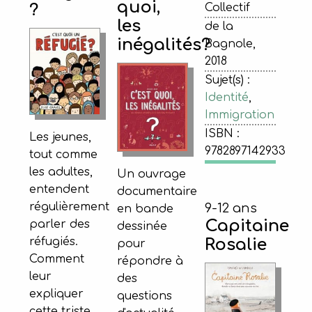
quoi,
?
Collectif
les
de la
inégalités?
Bagnole,
2018
Sujet(s) :
Identité
,
Immigration
ISBN :
Les jeunes,
9782897142933
tout comme
les adultes,
Un ouvrage
entendent
documentaire
régulièrement
9-12 ans
en bande
Capitaine
parler des
dessinée
réfugiés.
Rosalie
pour
Comment
répondre à
leur
des
expliquer
questions
cette triste