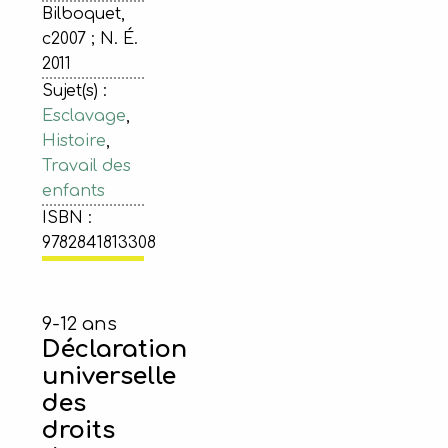
Bilboquet,
c2007 ; N. É.
2011
Sujet(s) :
Esclavage
,
Histoire
,
Travail des
enfants
ISBN :
9782841813308
9-12 ans
Déclaration
universelle
des
droits