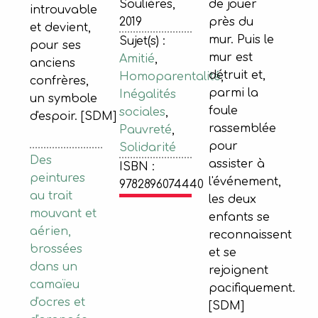
de jouer
Soulières,
introuvable
près du
2019
et devient,
mur. Puis le
Sujet(s) :
pour ses
mur est
Amitié
,
anciens
détruit et,
Homoparentalité
,
confrères,
parmi la
Inégalités
un symbole
foule
sociales
,
d'espoir. [SDM]
rassemblée
Pauvreté
,
pour
Solidarité
Des
assister à
ISBN :
peintures
l'événement,
9782896074440
au trait
les deux
mouvant et
enfants se
aérien,
reconnaissent
brossées
et se
dans un
rejoignent
camaïeu
pacifiquement.
d'ocres et
[SDM]