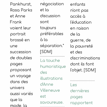
négociation
Pankhurst,
enfants
et la
Rosa Parks
n'ont pas
discussion
et Anne
accès à
sont
Frank
l'éducation
toujours
voient leur
en raison
préférables
portrait
de la
à la
brossé en
guerre, de
séparation."
une
la pauvreté
[SDM]
succession
et des
de doubles
discriminations
La touche
pages
dont ils font
humoristique
proposant
l'objet. [SDM]
des
un voyage
illustrations
dans des
d'Anne
Les
univers
Villeneuve
dernières
aussi variés
est
pages
que la
savoureuse.
rapportent
mode, la