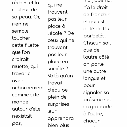
mur, que nul
rêches et la
qui ne
n'a le droit
couleur de
trouvent
de franchir
sa peau. Or,
pas leur
et qui est
rien ne
place à
doté de fils
semble
l’école ? De
barbelés.
toucher
ceux qui ne
Chacun sait
cette fillette
trouvent
que de
que l'on
pas leur
l'autre côté
croirait
place en
on parle
muette, qui
société ?
une autre
travaille
Voilà qu’un
langue et
avec
travail
pour
acharnement
d’équipe
signaler sa
comme si le
plein de
présence et
monde
surprises
sa gratitude
autour d'elle
leur
à l'autre,
n'existait
apprendra
chacun
pas,
bien plus