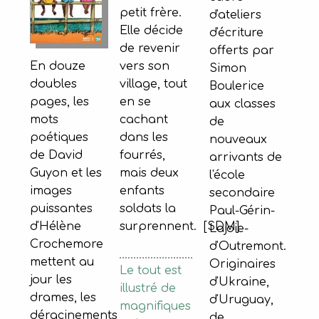
petit frère.
d'ateliers
Elle décide
d'écriture
de revenir
offerts par
vers son
En douze
Simon
village, tout
doubles
Boulerice
en se
pages, les
aux classes
cachant
mots
de
dans les
poétiques
nouveaux
fourrés,
de David
arrivants de
mais deux
Guyon et les
l'école
enfants
images
secondaire
soldats la
puissantes
Paul-Gérin-
surprennent. [SDM]
d'Hélène
Lajoie-
Crochemore
d'Outremont.
mettent au
Originaires
Le tout est
jour les
d'Ukraine,
illustré de
drames, les
d'Uruguay,
magnifiques
déracinements
de