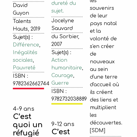
les
dureté du
David
souvenirs
sujet.
Guyon
de leur
Jocelyne
Talents
pays natal
Sauvard
Hauts, 2019
et la
du Sorbier,
Sujet(s) :
volonté de
2007
Différence
,
s'en créer
Sujet(s) :
Inégalités
de
Action
sociales
,
nouveaux
humanitaire
,
Pauvreté
au sein
Courage
,
ISBN :
d'une terre
Guerre
9782362662744
d'accueil où
ISBN :
ils créent
9782732038889
des liens et
multiplient
4-9 ans
C’est
les
découvertes.
quoi un
9-12 ans
C’est
[SDM]
réfugié