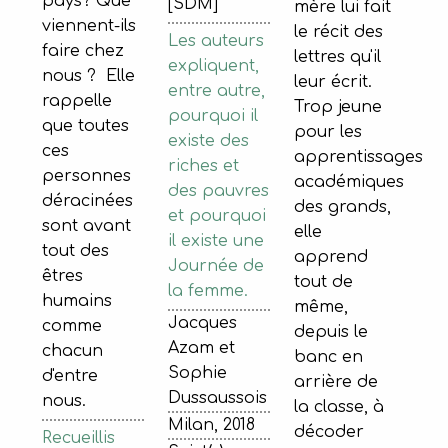
pays? Que
[SDM]
mère lui fait
viennent-ils
le récit des
Les auteurs
faire chez
lettres qu'il
expliquent,
nous ? Elle
leur écrit.
entre autre,
rappelle
Trop jeune
pourquoi il
que toutes
pour les
existe des
ces
apprentissages
riches et
personnes
académiques
des pauvres
déracinées
des grands,
et pourquoi
sont avant
elle
il existe une
tout des
apprend
Journée de
êtres
tout de
la femme.
humains
même,
Jacques
comme
depuis le
Azam et
chacun
banc en
Sophie
d'entre
arrière de
Dussaussois
nous.
la classe, à
Milan, 2018
décoder
Recueillis