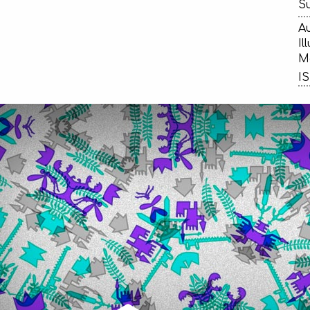
Su
Au
Il
Ma
IS