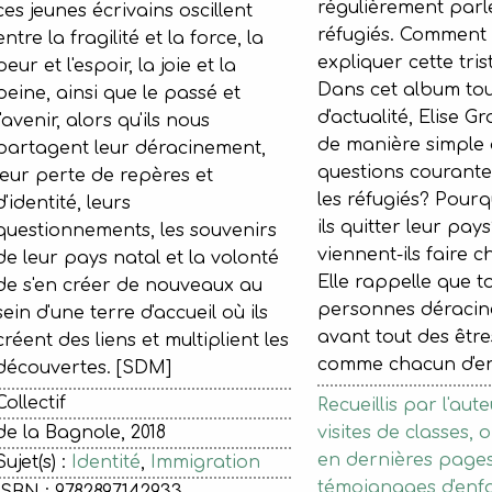
régulièrement parl
ces jeunes écrivains oscillent
réfugiés. Comment 
entre la fragilité et la force, la
expliquer cette trist
peur et l'espoir, la joie et la
Dans cet album tout
peine, ainsi que le passé et
d'actualité, Elise Gr
l'avenir, alors qu'ils nous
de manière simple 
partagent leur déracinement,
questions courantes
leur perte de repères et
les réfugiés? Pourq
d'identité, leurs
ils quitter leur pay
questionnements, les souvenirs
viennent-ils faire 
de leur pays natal et la volonté
Elle rappelle que t
de s'en créer de nouveaux au
personnes déracin
sein d'une terre d'accueil où ils
avant tout des êtr
créent des liens et multiplient les
comme chacun d'en
découvertes. [SDM]
Collectif
Recueillis par l'aut
de la Bagnole, 2018
visites de classes, o
en dernières pages,
Sujet(s) :
Identité
,
Immigration
témoignages d'enfa