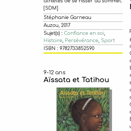
athlètes de se hisser au sommet.
[SDM]
Stéphanie Garneau
Auzou, 2017
Sujet(s) :
Confiance en soi
,
Histoire
,
Persévérance
,
Sport
ISBN : 9782733852590
9-12 ans
Aïssata et Tatihou