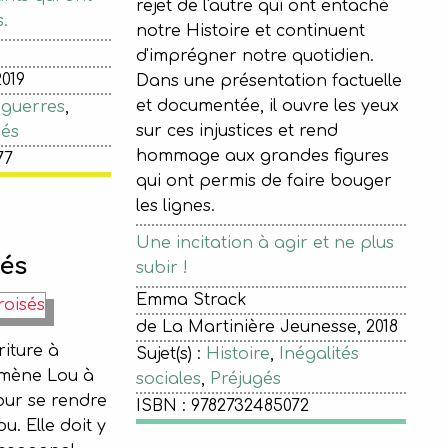
rejet de l'autre qui ont entaché
.
notre Histoire et continuent
d'imprégner notre quotidien.
2019
Dans une présentation factuelle
et documentée, il ouvre les yeux
 guerres
,
sur ces injustices et rend
iés
hommage aux grandes figures
77
qui ont permis de faire bouger
les lignes.
Une incitation à agir et ne plus
sés
subir !
Emma Strack
de La Martinière Jeunesse, 2018
riture à
Sujet(s) :
Histoire
,
Inégalités
amène Lou à
sociales
,
Préjugés
our se rendre
ISBN : 9782732485072
u. Elle doit y