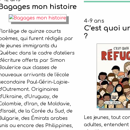
Bagages mon histoire
4-9 ans
C’est quoi u
Florilège de quinze courts
?
poèmes, qui furent rédigés par
de jeunes immigrants du
Québec dans le cadre d'ateliers
d'écriture offerts par Simon
Boulerice aux classes de
nouveaux arrivants de l'école
secondaire Paul-Gérin-Lajoie-
d'Outremont. Originaires
d'Ukraine, d'Uruguay, de
Colombie, d'Iran, de Moldavie,
d'Israël, de la Corée du Sud, de
Les jeunes, tout c
Bulgarie, des Émirats arabes
adultes, entendent
unis ou encore des Philippines,