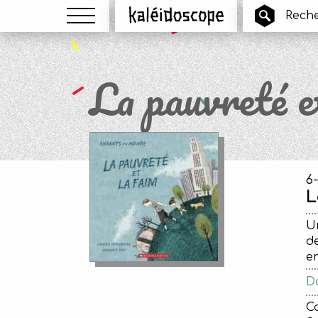
Menu
Kaléidoscope
La pauvreté e
6
L
Un
de
en
Da
Ca