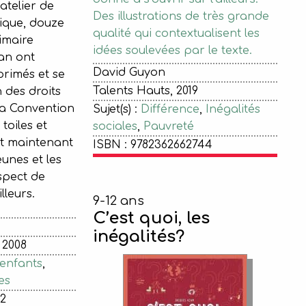
atelier de
Des illustrations de très grande
ique, douze
qualité qui contextualisent les
rimaire
idées soulevées par le texte.
an ont
David Guyon
primés et se
Talents Hauts, 2019
 des droits
 la Convention
Sujet(s) :
Différence
,
Inégalités
toiles et
sociales
,
Pauvreté
nt maintenant
ISBN : 9782362662744
eunes et les
spect de
illeurs.
9-12 ans
C’est quoi, les
inégalités?
 2008
 enfants
,
es
02