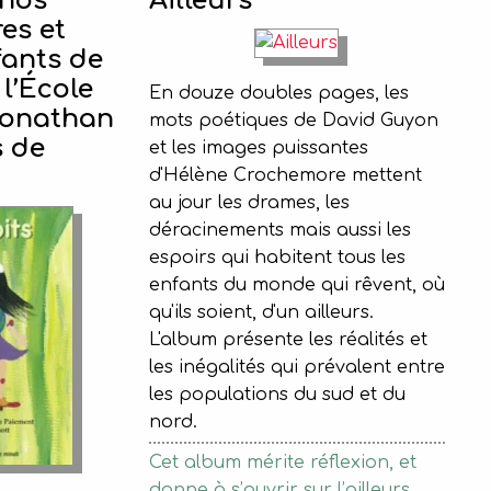
 nos
Ailleurs
res et
fants de
 l’École
En douze doubles pages, les
Jonathan
mots poétiques de David Guyon
s de
et les images puissantes
d'Hélène Crochemore mettent
au jour les drames, les
déracinements mais aussi les
espoirs qui habitent tous les
enfants du monde qui rêvent, où
qu'ils soient, d'un ailleurs.
L'album présente les réalités et
les inégalités qui prévalent entre
les populations du sud et du
nord.
Cet album mérite réflexion, et
donne à s’ouvrir sur l’ailleurs.