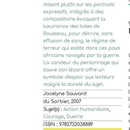
misant plutôt sur les portraits
expressifs, intégrés à des
compositions évoquant la
luxuriance des toiles de
Rousseau, pour décrire, sans
effusion de sang, le régime de
terreur qui existe dans ces pays
africains ravagés par la guerre.
La candeur du personnage qui
sauve son lézard offre un
symbole d'espoir aux lecteurs
malgré la dureté du sujet.
Jocelyne Sauvard
du Sorbier, 2007
Sujet(s) :
Action humanitaire
,
Courage
,
Guerre
ISBN : 9782732038889