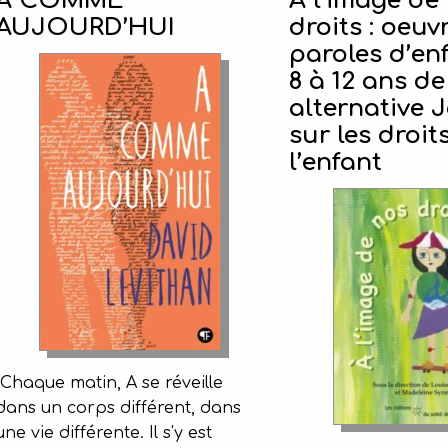
A COMME
À l’image de
AUJOURD’HUI
droits : oeuv
paroles d’en
8 à 12 ans de
alternative 
sur les droit
l’enfant
Chaque matin, A se réveille
dans un corps différent, dans
une vie différente. Il s'y est