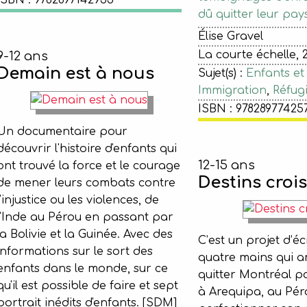
ISBN : 9782897142933
dû quitter leur pays
Élise Gravel
La courte échelle, 
9-12 ans
Demain est à nous
Sujet(s) :
Enfants et
Immigration
,
Réfug
ISBN : 97828977425
Un documentaire pour
découvrir l'histoire d'enfants qui
12-15 ans
ont trouvé la force et le courage
Destins croi
de mener leurs combats contre
l'injustice ou les violences, de
l'Inde au Pérou en passant par
la Bolivie et la Guinée. Avec des
C’est un projet d’éc
informations sur le sort des
quatre mains qui 
enfants dans le monde, sur ce
quitter Montréal p
qu'il est possible de faire et sept
à Arequipa, au Péro
portrait inédits d'enfants. [SDM]