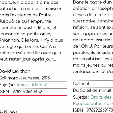
Dans le cadre d'un 
habitué. Il a appris à ne pas
création philosoph
s'attacher, à ne pas s'immiscer
élèves de l'école p
dans l'existence de l'autre.
alternative Jonath
Jusqu'à ce qu'il emprunte
réfléchi, se sont ex
l'identité de Justin 16 ans, et
sont appropriés un
rencontre sa petite amie,
de l'enfant issu de
Rhiannon. Dès lors, il n'y a plus
de l'ONU. Par leurs 
de règle qui tienne. Car A a
paroles, ils décide
enfin croisé une fille avec qui il
de sensibiliser les j
veut rester, jour après jour...
moins jeunes au re
David Levithan
l'enfance d'ici et d'a
Gallimard-Jeunesse, 2015
Collectif
Sujet(s) :
Amour
,
Identité
Du Soleil de minuit,
ISBN : 9782070660452
Sujet(s) :
Droits des
Peuples autochton
ISBN : 97829226917
9-12 ans