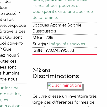
er des
riches et des pauvres et
leur
pourquoi il existe une Journée
e réalité ?
de la femme.
 à fait
Jacques Azam et Sophie
avel l'explique
Dussaussois
à travers des
 : Qui sont
Milan, 2018
uoi doivent-
Sujet(s) :
Inégalités sociales
s? Que
ISBN : 9782745995803
chez nous ?
outes ces
ées sont
9-12 ans
es humains
Discriminations
tre nous.
eur lors de
n peut lire,
Ce livre dresse un inventaire très
 les
large des différentes formes de
nts qui ont