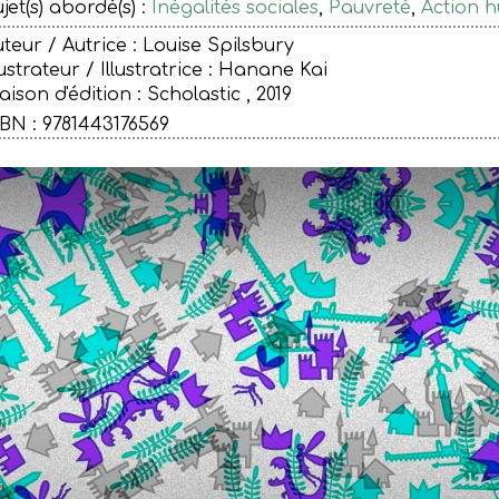
jet(s) abordé(s) :
Inégalités sociales
,
Pauvreté
,
Action h
teur / Autrice : Louise Spilsbury
lustrateur / Illustratrice : Hanane Kai
ison d'édition :
Scholastic , 2019
BN : 9781443176569