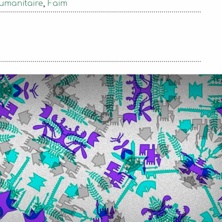
umanitaire
,
Faim