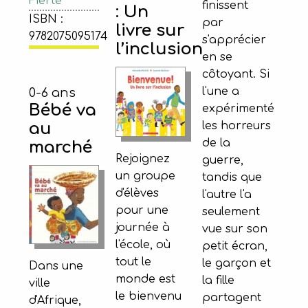
Fierté
finissent
: Un
ISBN :
par
livre sur
9782075095174
s'apprécier
l’inclusion
en se
côtoyant. Si
l'une a
0-6 ans
Bébé va
expérimenté
au
les horreurs
de la
marché
Rejoignez
guerre,
un groupe
tandis que
d'élèves
l'autre l'a
pour une
seulement
journée à
vue sur son
l'école, où
petit écran,
tout le
le garçon et
Dans une
monde est
la fille
ville
le bienvenu
partagent
d'Afrique,