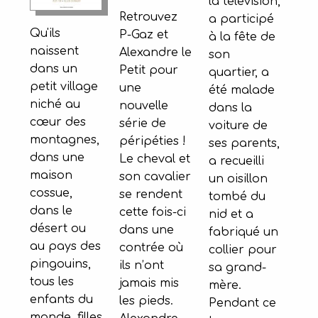
la télévision,
Retrouvez
a participé
Qu'ils
P-Gaz et
à la fête de
naissent
Alexandre le
son
dans un
Petit pour
quartier, a
petit village
une
été malade
niché au
nouvelle
dans la
cœur des
série de
voiture de
montagnes,
péripéties !
ses parents,
dans une
Le cheval et
a recueilli
maison
son cavalier
un oisillon
cossue,
se rendent
tombé du
dans le
cette fois-ci
nid et a
désert ou
dans une
fabriqué un
au pays des
contrée où
collier pour
pingouins,
ils n’ont
sa grand-
tous les
jamais mis
mère.
enfants du
les pieds.
Pendant ce
monde, filles