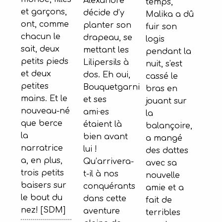
Alexandre
temps,
et garçons,
décide d’y
Malika a dû
ont, comme
planter son
fuir son
chacun le
drapeau, se
logis
sait, deux
mettant les
pendant la
petits pieds
Lilipersils à
nuit, s'est
et deux
dos. Eh oui,
cassé le
petites
Bouquetgarni
bras en
mains. Et le
et ses
jouant sur
nouveau-né
ami·es
la
que berce
étaient là
balançoire,
la
bien avant
a mangé
narratrice
lui !
des dattes
a, en plus,
Qu’arrivera-
avec sa
trois petits
t-il à nos
nouvelle
baisers sur
conquérants
amie et a
le bout du
dans cette
fait de
nez! [SDM]
aventure
terribles