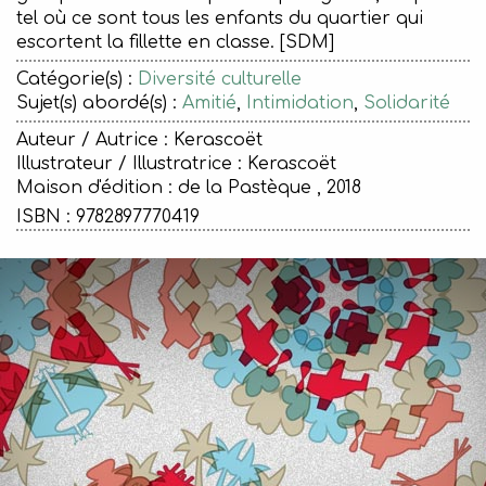
tel où ce sont tous les enfants du quartier qui
escortent la fillette en classe. [SDM]
Catégorie(s) :
Diversité culturelle
Sujet(s) abordé(s) :
Amitié
,
Intimidation
,
Solidarité
Auteur / Autrice : Kerascoët
Illustrateur / Illustratrice : Kerascoët
Maison d'édition :
de la Pastèque , 2018
ISBN : 9782897770419