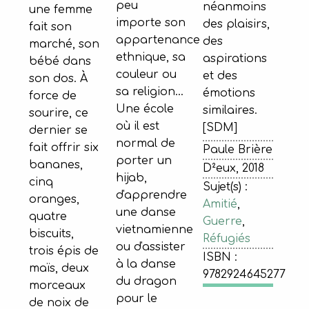
peu
néanmoins
une femme
importe son
des plaisirs,
fait son
appartenance
des
marché, son
ethnique, sa
aspirations
bébé dans
couleur ou
et des
son dos. À
sa religion…
émotions
force de
Une école
similaires.
sourire, ce
où il est
[SDM]
dernier se
normal de
fait offrir six
Paule Brière
porter un
bananes,
D²eux, 2018
hijab,
cinq
Sujet(s) :
d'apprendre
oranges,
Amitié
,
une danse
quatre
Guerre
,
vietnamienne
biscuits,
Réfugiés
ou d'assister
trois épis de
ISBN :
à la danse
maïs, deux
9782924645277
du dragon
morceaux
pour le
de noix de