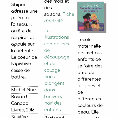
des mois et
Shipun
des
adresse une
saisons.
Fiche
prière à
d'activité
l'oiseau. Il
Les
arrête de
illustrations
respirer et
L'école
composées
appuie sur
maternelle
de
la détente.
permet aux
découpage
Le coeur de
enfants de
et de
Nipishish
se faire des
collage
cesse de
amis de
nous
battre.
différentes
plongent
origines et
Michel Noël
dans
de
l'univers
Bayard
différentes
naïf des
Canada
couleurs de
enfants.
Livres, 2018
peau. Elle
Sujet(s) :