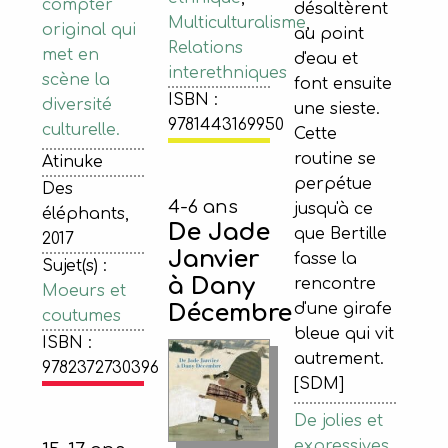
compter
désaltèrent
Multiculturalisme
,
original qui
au point
Relations
met en
d'eau et
interethniques
scène la
font ensuite
ISBN :
diversité
une sieste.
9781443169950
culturelle.
Cette
routine se
Atinuke
perpétue
Des
4-6 ans
jusqu'à ce
éléphants,
De Jade
que Bertille
2017
Janvier
fasse la
Sujet(s) :
à Dany
rencontre
Moeurs et
Décembre
d'une girafe
coutumes
bleue qui vit
ISBN :
autrement.
9782372730396
[SDM]
De jolies et
expressives