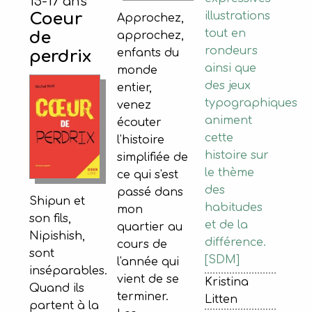
15-17 ans
Coeur
illustrations
Approchez,
tout en
de
approchez,
rondeurs
enfants du
perdrix
ainsi que
monde
des jeux
entier,
typographiques
venez
animent
écouter
cette
l'histoire
histoire sur
simplifiée de
le thème
ce qui s'est
des
passé dans
Shipun et
habitudes
mon
son fils,
et de la
quartier au
Nipishish,
différence.
cours de
sont
[SDM]
l'année qui
inséparables.
vient de se
Kristina
Quand ils
terminer.
Litten
partent à la