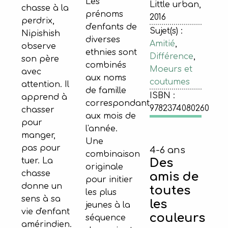
Les
Little urban,
chasse à la
prénoms
2016
perdrix,
d'enfants de
Sujet(s) :
Nipishish
diverses
Amitié
,
observe
ethnies sont
Différence
,
son père
combinés
Moeurs et
avec
aux noms
coutumes
attention. Il
de famille
ISBN :
apprend à
correspondant
9782374080260
chasser
aux mois de
pour
l'année.
manger,
Une
pas pour
4-6 ans
combinaison
Des
tuer. La
originale
chasse
amis de
pour initier
donne un
toutes
les plus
sens à sa
les
jeunes à la
vie d'enfant
couleurs
séquence
amérindien.