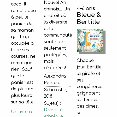
Nouvel An
coco. Il
4-6 ans
chinois… Un
remplit peu
Bleue &
endroit où
à peu le
Bertille
la diversité
panier de
et la
sa maman
communauté
qui, trop
sont non
occupée à
seulement
faire ses
protégées,
courses, ne
Chaque
mais
remarque
jour, Bertille
célébrées!
rien. Sauf
la girafe et
que le
Alexandra
ses
panier est
Penfold
congénères
de plus en
Scholastic,
grignotent
plus lourd
2018
les feuilles
sur sa tête.
Sujet(s) :
des cimes,
Diversité
Un livre à
se
ethnique
,