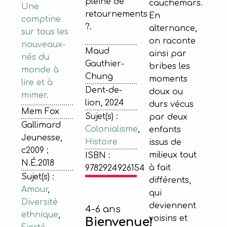
pleine de
cauchemars.
Une
retournements
En
comptine
?.
alternance,
sur tous les
on raconte
nouveaux-
Maud
ainsi par
nés du
Gauthier-
bribes les
monde à
Chung
moments
lire et à
Dent-de-
doux ou
mimer.
lion, 2024
durs vécus
Mem Fox
Sujet(s) :
par deux
Gallimard
Colonialisme
,
enfants
Jeunesse,
Histoire
issus de
c2009 ;
milieux tout
ISBN :
N.É.2018
à fait
9782924926154
Sujet(s) :
différents,
Amour
,
qui
Diversité
deviennent
4-6 ans
ethnique
,
voisins et
Bienvenue!