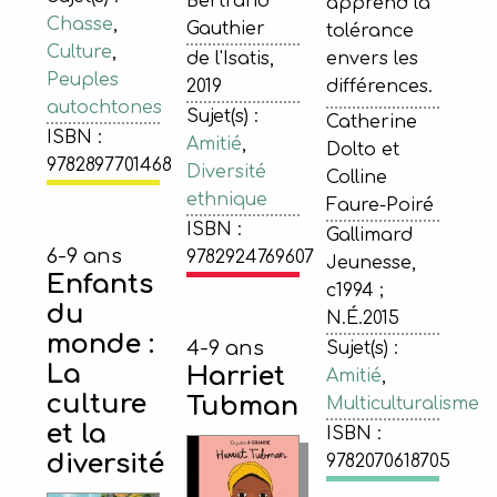
Bertrand
apprend la
Chasse
,
Gauthier
tolérance
Culture
,
de l'Isatis,
envers les
Peuples
2019
différences.
autochtones
Sujet(s) :
Catherine
ISBN :
Amitié
,
Dolto et
9782897701468
Diversité
Colline
ethnique
Faure-Poiré
ISBN :
Gallimard
6-9 ans
9782924769607
Jeunesse,
Enfants
c1994 ;
du
N.É.2015
monde :
4-9 ans
Sujet(s) :
La
Harriet
Amitié
,
culture
Tubman
Multiculturalisme
et la
ISBN :
diversité
9782070618705