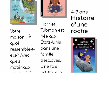
4-9 ans
Histoire
d’une
Harriet
roche
Tubman est
Votre
née aux
maison... À
États-Unis
quoi
dans une
ressemble-t-
famille
elle? Avec
d'esclaves.
quels
Une fois
matériaux
adulte, elle
a-t-elle été
a réussi à
construite?
Une roche
s'enfuir vers
Alors que
traverse la
le nord du
votre
fenêtre et
pays, où
aménagement
entre dans
l'esclavage
intérieur
la maison