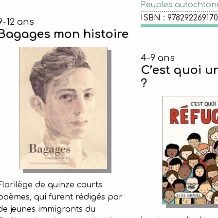
Peuples autochton
ISBN : 97829226917
9-12 ans
Bagages mon histoire
4-9 ans
C’est quoi u
?
Florilège de quinze courts
poèmes, qui furent rédigés par
de jeunes immigrants du