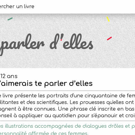
parler d’elles
-12 ans
’aimerais te parler d’elles
 livre présente les portraits d'une cinquantaine de fem
litantes et des scientifiques. Les prouesses qu'elles o
gnent à être connues. Une phrase clé inscrite en ba
nseil à appliquer au quotidien pour s'épanouir et croi
s illustrations accompagnées de dialogues drôles et 
rsonnalité affirmée de ces femmes.