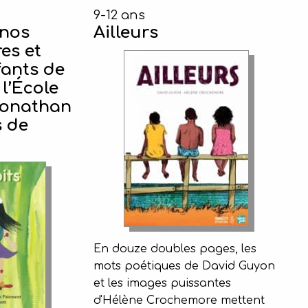
9-12 ans
 nos
Ailleurs
res et
fants de
 l’École
Jonathan
s de
En douze doubles pages, les
mots poétiques de David Guyon
et les images puissantes
d'Hélène Crochemore mettent