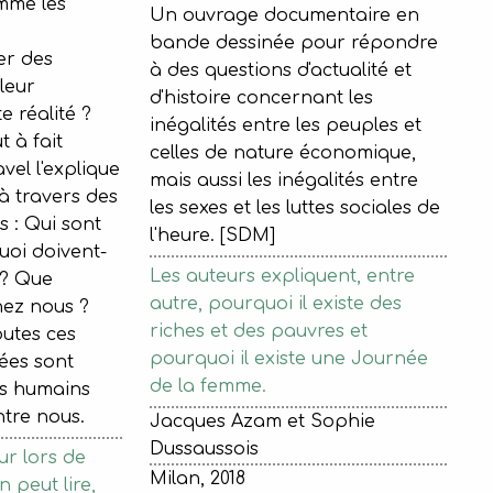
omme les
Un ouvrage documentaire en
bande dessinée pour répondre
er des
à des questions d'actualité et
leur
d'histoire concernant les
e réalité ?
inégalités entre les peuples et
 à fait
celles de nature économique,
avel l'explique
mais aussi les inégalités entre
à travers des
les sexes et les luttes sociales de
 : Qui sont
l'heure. [SDM]
uoi doivent-
Les auteurs expliquent, entre
s? Que
autre, pourquoi il existe des
chez nous ?
riches et des pauvres et
outes ces
pourquoi il existe une Journée
ées sont
de la femme.
es humains
tre nous.
Jacques Azam et Sophie
Dussaussois
eur lors de
Milan, 2018
n peut lire,