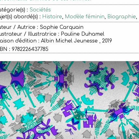
tégorie(s) :
Sociétés
jet(s) abordé(s) :
Histoire
,
Modèle féminin
,
Biographie
,
teur / Autrice : Sophie Carquain
lustrateur / Illustratrice : Pauline Duhamel
ison d'édition :
Albin Michel Jeunesse , 2019
BN : 9782226437785