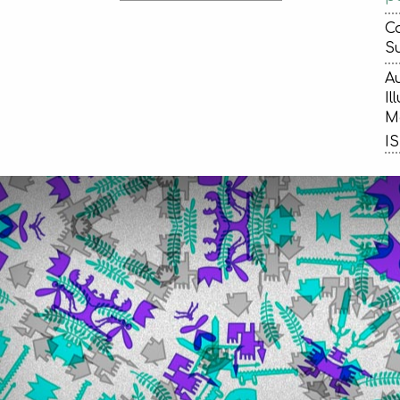
Ca
Su
Au
Il
Ma
IS