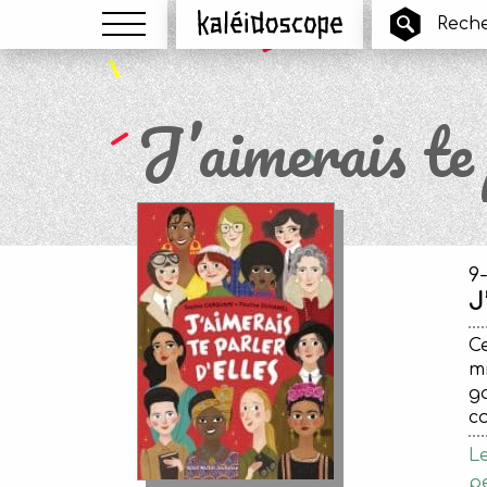
Menu
Kaléidoscope
J’aimerais te 
9
J
Ce
mi
ga
co
Le
pe