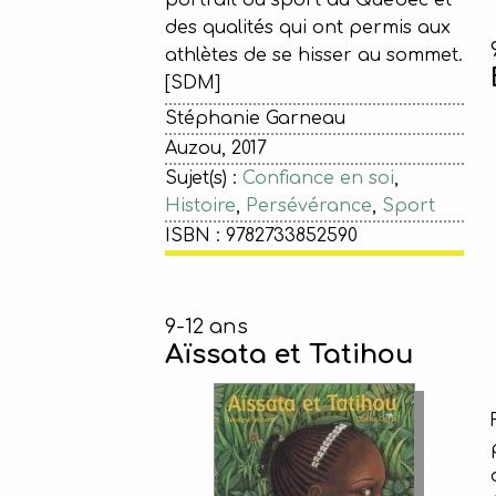
portrait du sport au Québec et
des qualités qui ont permis aux
athlètes de se hisser au sommet.
[SDM]
Stéphanie Garneau
Auzou, 2017
Sujet(s) :
Confiance en soi
,
Histoire
,
Persévérance
,
Sport
ISBN : 9782733852590
9-12 ans
Aïssata et Tatihou