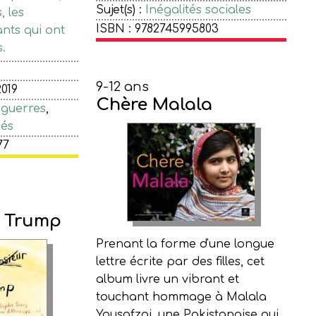
Sujet(s) :
Inégalités sociales
 les
ISBN : 9782745995803
nts qui ont
.
9-12 ans
2019
Chère Malala
 guerres
,
iés
77
 Trump
Prenant la forme d'une longue
lettre écrite par des filles, cet
album livre un vibrant et
touchant hommage à Malala
Yousafzai, une Pakistanaise qui