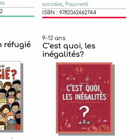
es
sociales
,
Pauvreté
02
ISBN : 9782362662744
9-12 ans
n réfugié
C’est quoi, les
inégalités?