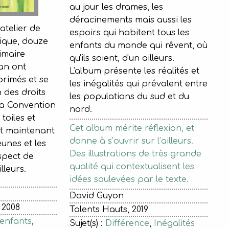
au jour les drames, les
déracinements mais aussi les
atelier de
espoirs qui habitent tous les
ique, douze
enfants du monde qui rêvent, où
rimaire
qu'ils soient, d'un ailleurs.
an ont
L'album présente les réalités et
primés et se
les inégalités qui prévalent entre
 des droits
les populations du sud et du
 la Convention
nord.
toiles et
Cet album mérite réflexion, et
nt maintenant
donne à s’ouvrir sur l’ailleurs.
eunes et les
Des illustrations de très grande
spect de
qualité qui contextualisent les
illeurs.
idées soulevées par le texte.
David Guyon
 2008
Talents Hauts, 2019
 enfants
,
Sujet(s) :
Différence
,
Inégalités