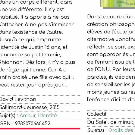
dans un corps différent, dans
une vie différente. Il s'y est
Dans le cadre d'un 
habitué. Il a appris à ne pas
création philosoph
s'attacher, à ne pas s'immiscer
élèves de l'école p
dans l'existence de l'autre.
alternative Jonath
Jusqu'à ce qu'il emprunte
réfléchi, se sont ex
l'identité de Justin 16 ans, et
sont appropriés un
rencontre sa petite amie,
de l'enfant issu de
Rhiannon. Dès lors, il n'y a plus
de l'ONU. Par leurs 
de règle qui tienne. Car A a
paroles, ils décide
enfin croisé une fille avec qui il
de sensibiliser les j
veut rester, jour après jour...
moins jeunes au re
David Levithan
l'enfance d'ici et d'a
Gallimard-Jeunesse, 2015
Collectif
Sujet(s) :
Amour
,
Identité
Du Soleil de minuit,
ISBN : 9782070660452
Sujet(s) :
Droits des