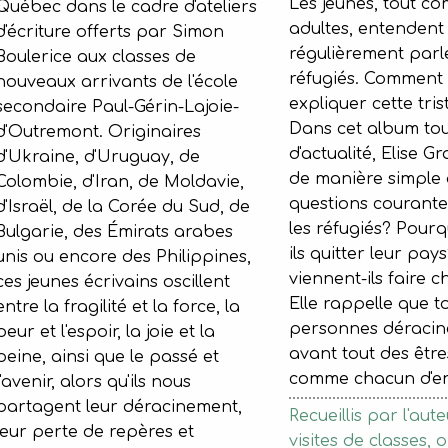
Les jeunes, tout c
Québec dans le cadre d'ateliers
adultes, entendent
d'écriture offerts par Simon
régulièrement parl
Boulerice aux classes de
réfugiés. Comment 
nouveaux arrivants de l'école
expliquer cette trist
secondaire Paul-Gérin-Lajoie-
Dans cet album tout
d'Outremont. Originaires
d'actualité, Elise Gr
d'Ukraine, d'Uruguay, de
de manière simple 
Colombie, d'Iran, de Moldavie,
questions courantes
d'Israël, de la Corée du Sud, de
les réfugiés? Pourq
Bulgarie, des Émirats arabes
ils quitter leur pay
unis ou encore des Philippines,
viennent-ils faire 
ces jeunes écrivains oscillent
Elle rappelle que t
entre la fragilité et la force, la
personnes déracin
peur et l'espoir, la joie et la
avant tout des êtr
peine, ainsi que le passé et
comme chacun d'en
l'avenir, alors qu'ils nous
partagent leur déracinement,
Recueillis par l'aut
leur perte de repères et
visites de classes, o