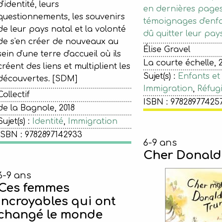
d'identité, leurs
en dernières pages,
questionnements, les souvenirs
témoignages d'enfa
de leur pays natal et la volonté
dû quitter leur pays
de s'en créer de nouveaux au
Élise Gravel
sein d'une terre d'accueil où ils
La courte échelle, 
créent des liens et multiplient les
Sujet(s) :
Enfants et
découvertes. [SDM]
Immigration
,
Réfug
Collectif
ISBN : 97828977425
de la Bagnole, 2018
Sujet(s) :
Identité
,
Immigration
ISBN : 9782897142933
6-9 ans
Cher Donald
6-9 ans
Ces femmes
incroyables qui ont
changé le monde