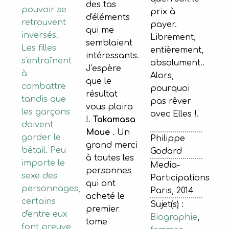
des tas
pouvoir se
prix à
d'éléments
retrouvent
payer.
qui me
inversés.
Librement,
semblaient
Les filles
entièrement,
intéressants.
s'entraînent
absolument..
J'espère
à
Alors,
que le
combattre
pourquoi
résultat
tandis que
pas rêver
vous plaira
les garçons
avec Elles !.
!.
Takamasa
doivent
Moue
. Un
garder le
Philippe
grand merci
bétail. Peu
Godard
à toutes les
importe le
Media-
personnes
sexe des
Participations
qui ont
personnages,
Paris, 2014
acheté le
certains
Sujet(s) :
premier
d'entre eux
Biographie
,
tome
font preuve