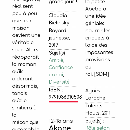
la petite
grand jour !.
réalisent
Abeba a
peu à peu
Claudia
une idée
que leur
Bielinsky
géniale:
maison
nourrir les
Bayard
devient une
criquets à
jeunesse,
véritable
l'aide des
2019
soue. Alors
imposantes
Sujet(s) :
réapparaît
provisions
Amitié
,
la maman
du
Confiance
qu'ils
roi. [SDM]
en soi
,
aideront
Diversité
désormais,
ISBN :
Agnès
tandis
9791036310508
Laroche
qu'elle
Talents
s'initiera à
Hauts, 2011
la
12-15 ans
Sujet(s) :
mécanique
Akane
Rôle selon
automobile.