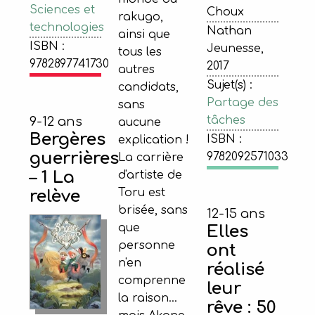
Sciences et
Choux
rakugo,
technologies
Nathan
ainsi que
ISBN :
Jeunesse,
tous les
9782897741730
2017
autres
Sujet(s) :
candidats,
Partage des
sans
tâches
9-12 ans
aucune
Bergères
ISBN :
explication !
guerrières
9782092571033
La carrière
– 1 La
d'artiste de
Toru est
relève
brisée, sans
12-15 ans
que
Elles
personne
ont
n'en
réalisé
comprenne
leur
la raison...
rêve : 50