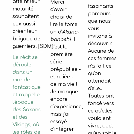
atteint leur
Merci
fascinants
maturité
d'avoir
parcours
souhaitent
choisi de
que nous
eux aussi
lire le tome
vous
créer leur
un d'
Akane-
invitons à
brigade de
banashi
!!
découvrir..
guerriers. [SDM]
C'est la
Aucune de
première
Le récit se
ces femmes
série
déroule
n'a fait ce
prépubliée -
dans un
qu'on
et reliée -
monde
attendait
de ma vie !
fantastique
d'elle..
Je manque
et rappelle
Toutes ont
encore
l'époque
foncé vers
d'expérience,
des Saxons
ce qu'elles
mais j'ai
et des
voulaient
essayé
Vikings, où
vivre, quel
d'intégrer
les rôles de
qu'en soit le