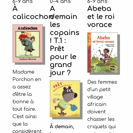
6-9 ans
0-4 ans
6-9 ans
À
A
Abeba
calicochon
demain
et le roi
les
vorace
copains
! T.1 :
Prêt
pour le
grand
jour ?
Madame
Porchon en
Des femmes
a assez
d’un petit
d'être la
village
bonne à
africain
tout faire.
doivent
C'est ainsi
chasser les
que la
criquets qui
À demain,
considèrent