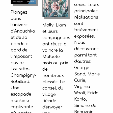
sexes. Leurs
principales
Plongez
réalisations
dans
sont
l’univers
Molly, Liam
brièvement
d’Anouchka
et leurs
exposées.
et de sa
compagnons
Nous
bande à
ont réussi à
découvrons
bord de
vaincre la
parmi tant
l’imposant
Malbête
d'autres:
navire
mais au prix
George
Laurette-
de
Sand, Marie
Champigny-
nombreux
Curie,
Robillard.
blessés. Le
Virginia
Une
conseil du
Woolf, Frida
escapade
village
Kahlo,
maritime
décide
Simone de
captivante
d'envoyer
Beauvoir,