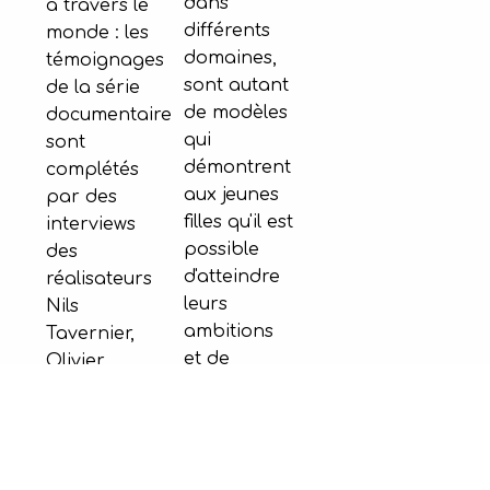
dans
à travers le
différents
monde : les
domaines,
témoignages
sont autant
de la série
de modèles
documentaire
qui
sont
démontrent
complétés
aux jeunes
par des
filles qu'il est
interviews
possible
des
d'atteindre
réalisateurs
leurs
Nils
ambitions
Tavernier,
et de
Olivier
réaliser
Lemaire,
leurs rêves
Samuel Le
peu
Bihan et
importe
Marie