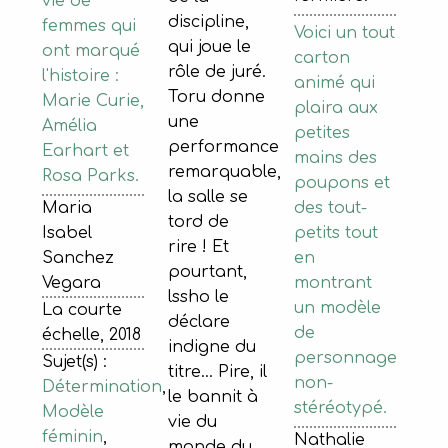
vie de
discipline,
femmes qui
Voici un tout
qui joue le
ont marqué
carton
rôle de juré.
l'histoire :
animé qui
Toru donne
Marie Curie,
plaira aux
une
Amélia
petites
performance
Earhart et
mains des
remarquable,
Rosa Parks.
poupons et
la salle se
des tout-
Maria
tord de
petits tout
Isabel
rire ! Et
en
Sanchez
pourtant,
montrant
Vegara
lssho le
un modèle
La courte
déclare
de
échelle, 2018
indigne du
personnage
Sujet(s) :
titre... Pire, il
non-
Détermination
,
le bannit à
stéréotypé.
Modèle
vie du
féminin
,
Nathalie
monde du