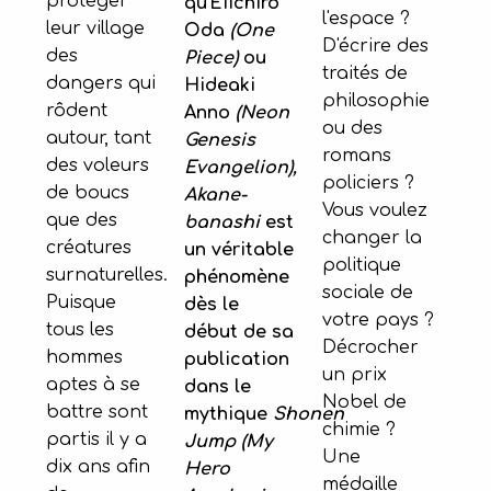
protéger
qu'Eiichiro
l'espace ?
leur village
Oda
(One
D'écrire des
des
Piece)
ou
traités de
dangers qui
Hideaki
philosophie
rôdent
Anno
(Neon
ou des
autour, tant
Genesis
romans
des voleurs
Evangelion),
policiers ?
de boucs
Akane-
Vous voulez
que des
banashi
est
changer la
créatures
un véritable
politique
surnaturelles.
phénomène
sociale de
Puisque
dès le
votre pays ?
tous les
début de sa
Décrocher
hommes
publication
un prix
aptes à se
dans le
Nobel de
battre sont
mythique
Shonen
chimie ?
partis il y a
Jump (My
Une
dix ans afin
Hero
médaille