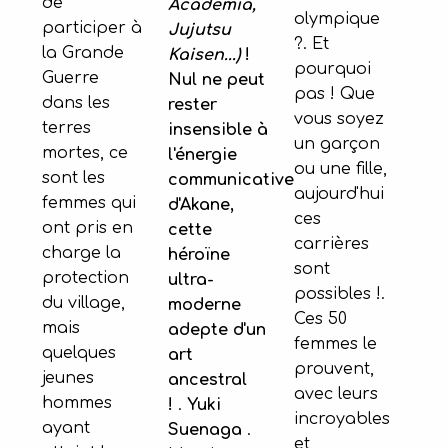
de
Academia,
olympique
participer à
Jujutsu
?. Et
la Grande
Kaisen...)
!
pourquoi
Guerre
Nul ne peut
pas ! Que
dans les
rester
vous soyez
terres
insensible à
un garçon
mortes, ce
l'énergie
ou une fille,
sont les
communicative
aujourd'hui
femmes qui
d'Akane,
ces
ont pris en
cette
carrières
charge la
héroïne
sont
protection
ultra-
possibles !.
du village,
moderne
Ces 50
mais
adepte d'un
femmes le
quelques
art
prouvent,
jeunes
ancestral
avec leurs
hommes
!
.
Yuki
incroyables
ayant
Suenaga
.
et