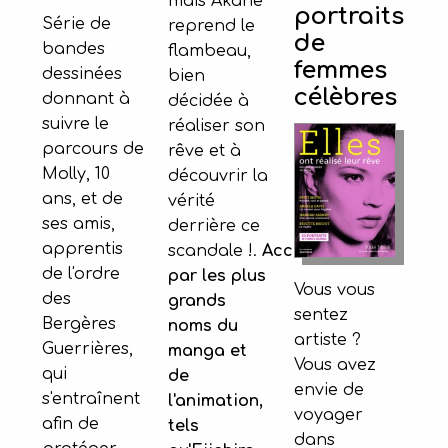
mais Akane
portraits
Série de
reprend le
de
bandes
flambeau,
femmes
dessinées
bien
célèbres
donnant à
décidée à
suivre le
réaliser son
parcours de
rêve et à
Molly, 10
découvrir la
ans, et de
vérité
ses amis,
derrière ce
apprentis
scandale !.
Acclamé
de l'ordre
par les plus
Vous vous
des
grands
sentez
Bergères
noms du
artiste ?
Guerrières,
manga et
Vous avez
qui
de
envie de
s'entraînent
l'animation,
voyager
afin de
tels
dans