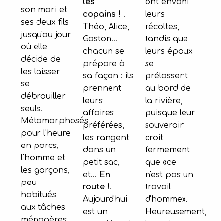
ont envahi
les
son mari et
leurs
copains !
.
ses deux fils
récoltes,
Théo, Alice,
jusqu'au jour
tandis que
Gaston...
où elle
leurs époux
chacun se
décide de
se
prépare à
les laisser
prélassent
sa façon : ils
se
au bord de
prennent
débrouiller
la rivière,
leurs
seuls.
puisque leur
affaires
Métamorphosés
souverain
préférées,
pour l'heure
croit
les rangent
en porcs,
fermement
dans un
l'homme et
que «ce
petit sac,
les garçons,
n'est pas un
et...
En
peu
travail
route
!.
habitués
d'homme».
Aujourd'hui
aux tâches
Heureusement,
est un
ménagères,