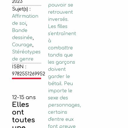
2023
pouvoir se
Sujet(s) :
retrouvent
Affirmation
inversés.
de soi
,
Les filles
Bande
s'entraînent
dessinée
,
à
Courage
,
combattre
Stéréotypes
tandis que
de genre
les garçons
ISBN :
doivent
9782551269952
garder le
bétail. Peu
importe le
12-15 ans
sexe des
Elles
personnages,
ont
certains
toutes
d'entre eux
une
font preuve