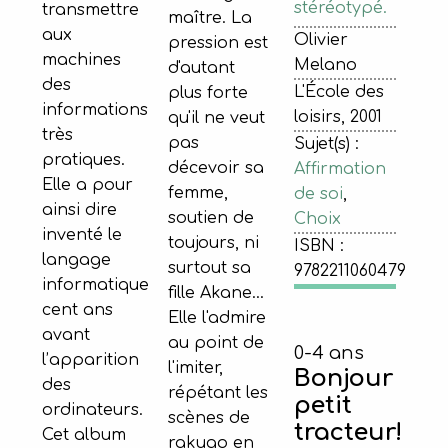
stéréotypé.
transmettre
maître. La
aux
Olivier
pression est
machines
Melano
d'autant
des
L'École des
plus forte
informations
loisirs, 2001
qu'il ne veut
très
pas
Sujet(s) :
pratiques.
décevoir sa
Affirmation
Elle a pour
femme,
de soi
,
ainsi dire
soutien de
Choix
inventé le
toujours, ni
ISBN :
langage
surtout sa
9782211060479
informatique
fille Akane...
cent ans
Elle l'admire
avant
au point de
0-4 ans
l’apparition
l'imiter,
Bonjour
des
répétant les
petit
ordinateurs.
scènes de
tracteur!
Cet album
rakugo en