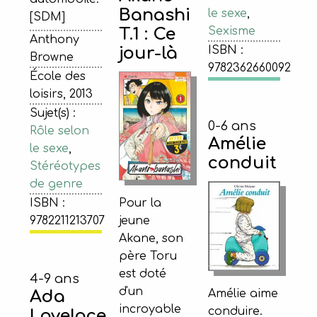
Banashi
le sexe
,
[SDM]
T.1 : Ce
Sexisme
Anthony
jour-là
ISBN :
Browne
9782362660092
École des
loisirs, 2013
Sujet(s) :
0-6 ans
Rôle selon
Amélie
le sexe
,
conduit
Stéréotypes
de genre
ISBN :
Pour la
9782211213707
jeune
Akane, son
père Toru
est doté
4-9 ans
d'un
Ada
Amélie aime
incroyable
conduire.
Lovelace