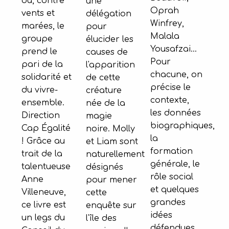
où, contre
une
Oprah
vents et
délégation
Winfrey,
marées, le
pour
Malala
groupe
élucider les
Yousafzai...
prend le
causes de
Pour
pari de la
l'apparition
chacune, on
solidarité et
de cette
précise le
du vivre-
créature
contexte,
ensemble.
née de la
les données
Direction
magie
biographiques,
Cap Égalité
noire. Molly
la
! Grâce au
et Liam sont
formation
trait de la
naturellement
générale, le
talentueuse
désignés
rôle social
Anne
pour mener
et quelques
Villeneuve,
cette
grandes
ce livre est
enquête sur
idées
un legs du
l'île des
défendues.