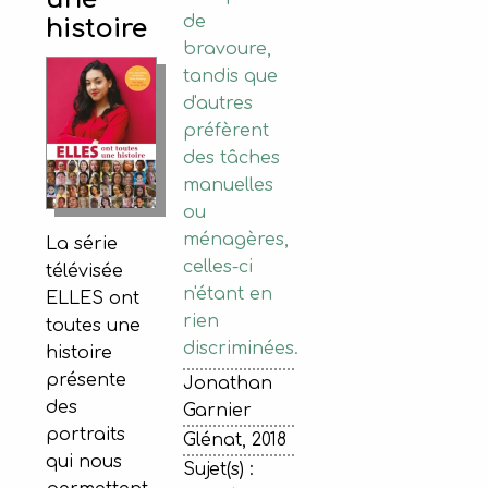
de
histoire
bravoure,
tandis que
d'autres
préfèrent
des tâches
manuelles
ou
ménagères,
La série
celles-ci
télévisée
n'étant en
ELLES ont
rien
toutes une
discriminées.
histoire
présente
Jonathan
des
Garnier
portraits
Glénat, 2018
qui nous
Sujet(s) :