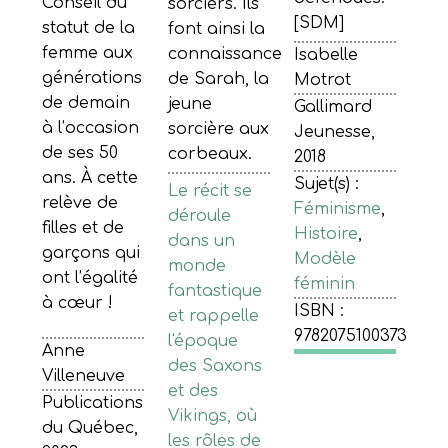
Conseil du
sorciers. Ils
[SDM]
statut de la
font ainsi la
femme aux
connaissance
Isabelle
générations
de Sarah, la
Motrot
de demain
jeune
Gallimard
à l’occasion
sorcière aux
Jeunesse,
de ses 50
corbeaux.
2018
ans. À cette
Sujet(s) :
Le récit se
relève de
Féminisme
,
déroule
filles et de
Histoire
,
dans un
garçons qui
Modèle
monde
ont l’égalité
féminin
fantastique
à cœur !
ISBN :
et rappelle
9782075100373
l'époque
Anne
des Saxons
Villeneuve
et des
Publications
Vikings, où
du Québec,
les rôles de