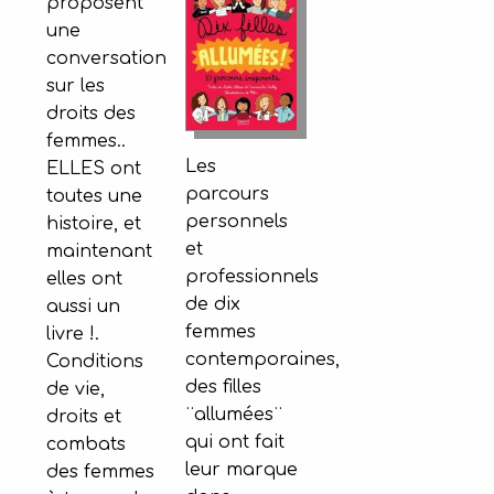
proposent
une
conversation
sur les
droits des
femmes..
Les
ELLES ont
parcours
toutes une
personnels
histoire, et
et
maintenant
professionnels
elles ont
de dix
aussi un
femmes
livre !.
contemporaines,
Conditions
des filles
de vie,
¨allumées¨
droits et
qui ont fait
combats
leur marque
des femmes