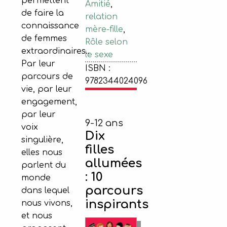
permettent
Amitié
,
de faire la
relation
connaissance
mère-fille
,
de femmes
Rôle selon
extraordinaires..
le sexe
Par leur
ISBN :
parcours de
9782344024096
vie, par leur
engagement,
par leur
9-12 ans
voix
Dix
singulière,
filles
elles nous
allumées
parlent du
: 10
monde
parcours
dans lequel
inspirants
nous vivons,
et nous