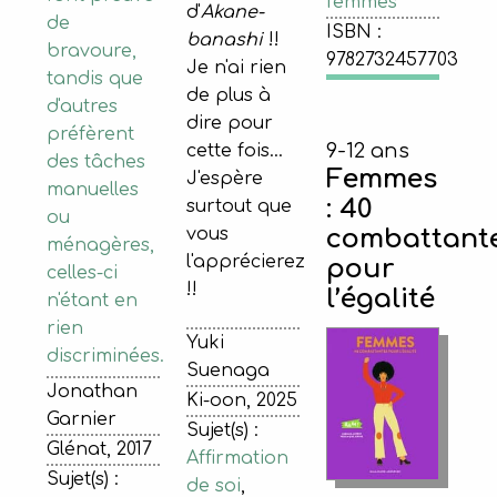
femmes
d'
Akane-
de
ISBN :
banashi
!!
bravoure,
9782732457703
Je n'ai rien
tandis que
de plus à
d'autres
dire pour
préfèrent
9-12 ans
cette fois...
des tâches
Femmes
J'espère
manuelles
: 40
surtout que
ou
combattant
vous
ménagères,
l'apprécierez
pour
celles-ci
!!
l’égalité
n'étant en
rien
Yuki
discriminées.
Suenaga
Jonathan
Ki-oon, 2025
Garnier
Sujet(s) :
Glénat, 2017
Affirmation
Sujet(s) :
de soi
,