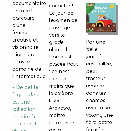
documentaire
cachette !.
retrace le
Le jour de
parcours
l'examen de
d’une
passage
femme
vers le
créative et
Par une
grade
visionnaire,
belle
ultime, la
pionnière
journée
barre est
dans le
ensoleillée,
placée haut
domaine de
petit
: ce n'est
l’informatique.
tracteur
rien de
avance
moins que
« De petite
dans les
le célèbre
à grande »
champs
lssho
est une
avec, à son
Arakawa,
collection
volant, une
maître
qui vise à
fière petite
incontesté
raconter la
fermière.
de la