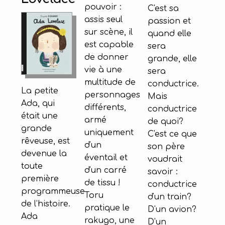
pouvoir :
C'est sa
assis seul
passion et
sur scène, il
quand elle
est capable
sera
de donner
grande, elle
vie à une
sera
multitude de
conductrice.
La petite
personnages
Mais
Ada, qui
différents,
conductrice
était une
armé
de quoi?
grande
uniquement
C'est ce que
rêveuse, est
d'un
son père
devenue la
éventail et
voudrait
toute
d'un carré
savoir :
première
de tissu !
conductrice
programmeuse
Toru
d'un train?
de l’histoire.
pratique le
D'un avion?
Ada
rakugo, une
D'un