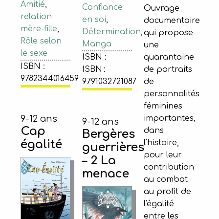
Amitié
,
Confiance
Ouvrage
relation
en soi
,
documentaire
mère-fille
,
Détermination
,
qui propose
Rôle selon
Manga
une
le sexe
quarantaine
ISBN :
ISBN :
de portraits
ISBN :
9782344016459
de
9791032721087
personnalités
féminines
importantes,
9-12 ans
9-12 ans
Cap
dans
Bergères
égalité
l'histoire,
guerrières
pour leur
– 2 La
contribution
menace
au combat
au profit de
l'égalité
entre les