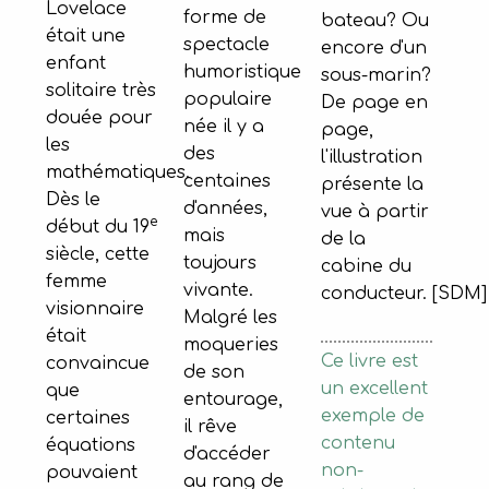
Lovelace
forme de
bateau? Ou
était une
spectacle
encore d'un
enfant
humoristique
sous-marin?
solitaire très
populaire
De page en
douée pour
née il y a
page,
les
des
l'illustration
mathématiques.
centaines
présente la
Dès le
d'années,
vue à partir
e
début du 19
mais
de la
siècle, cette
toujours
cabine du
femme
vivante.
conducteur. [SDM]
visionnaire
Malgré les
était
moqueries
Ce livre est
convaincue
de son
un excellent
que
entourage,
exemple de
certaines
il rêve
contenu
équations
d'accéder
non-
pouvaient
au rang de