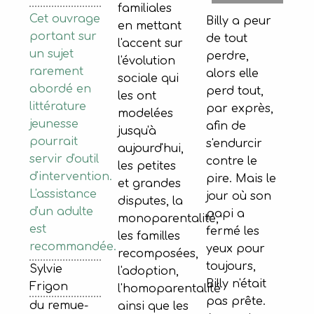
familiales
Cet ouvrage
Billy a peur
en mettant
portant sur
de tout
l'accent sur
un sujet
perdre,
l'évolution
rarement
alors elle
sociale qui
abordé en
perd tout,
les ont
littérature
par exprès,
modelées
jeunesse
afin de
jusqu'à
pourrait
s'endurcir
aujourd'hui,
servir d'outil
contre le
les petites
d'intervention.
pire. Mais le
et grandes
L'assistance
jour où son
disputes, la
d'un adulte
papi a
monoparentalité,
est
fermé les
les familles
recommandée.
yeux pour
recomposées,
toujours,
Sylvie
l'adoption,
Billy n'était
Frigon
l'homoparentalité
pas prête.
du remue-
ainsi que les