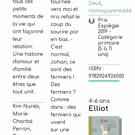
tous ces
tournée
Deuil
,
petits
vers moi et
Homoparentalité
moments de
m’a refait le
Prix
la vie qui
coup du
Espiègle
ont façonné
2019 -
sourire par
Catégorie
leur
en bas. -
primaire
relation.
C’est
(5 à 11
Une histoire
normal,
ans)
d'amour et
Johan, ce
ISBN :
d'amitié
sont des
9782924926000
entre deux
fermiers !
êtres que
Des
tout unit.
fermiers ?
Comme
4-6 ans
Kim Nunès,
dans : des
Elliot
Marie-
fermiers qui
Chantal
vivent
Perron,
sur une