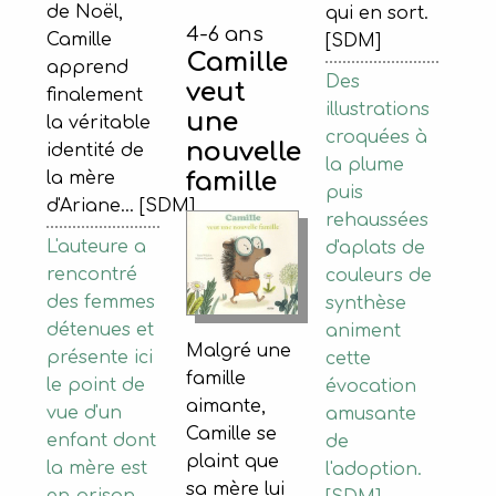
de Noël,
qui en sort.
4-6 ans
Camille
[SDM]
Camille
apprend
Des
veut
finalement
illustrations
une
la véritable
croquées à
nouvelle
identité de
la plume
famille
la mère
puis
d'Ariane... [SDM]
rehaussées
L'auteure a
d'aplats de
rencontré
couleurs de
des femmes
synthèse
détenues et
animent
Malgré une
présente ici
cette
famille
le point de
évocation
aimante,
vue d'un
amusante
Camille se
enfant dont
de
plaint que
la mère est
l'adoption.
sa mère lui
en prison.