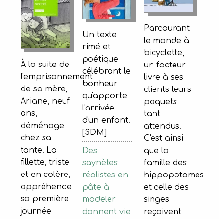
Parcourant
Un texte
le monde à
rimé et
bicyclette,
poétique
À la suite de
un facteur
célébrant le
l'emprisonnement
livre à ses
bonheur
de sa mère,
clients leurs
qu'apporte
Ariane, neuf
paquets
l'arrivée
ans,
tant
d'un enfant.
déménage
attendus.
[SDM]
chez sa
C'est ainsi
tante. La
Des
que la
fillette, triste
saynètes
famille des
et en colère,
réalistes en
hippopotames
appréhende
pâte à
et celle des
sa première
modeler
singes
journée
donnent vie
reçoivent