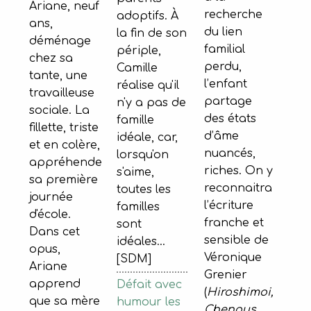
Ariane, neuf
recherche
adoptifs. À
ans,
du lien
la fin de son
déménage
familial
périple,
chez sa
perdu,
Camille
tante, une
l’enfant
réalise qu'il
travailleuse
partage
n'y a pas de
sociale. La
des états
famille
fillette, triste
d’âme
idéale, car,
et en colère,
nuancés,
lorsqu'on
appréhende
riches. On y
s'aime,
sa première
reconnaitra
toutes les
journée
l’écriture
familles
d'école.
franche et
sont
Dans cet
sensible de
idéales...
opus,
Véronique
[SDM]
Ariane
Grenier
apprend
Défait avec
(
Hiroshimoi,
que sa mère
humour les
Chenous,