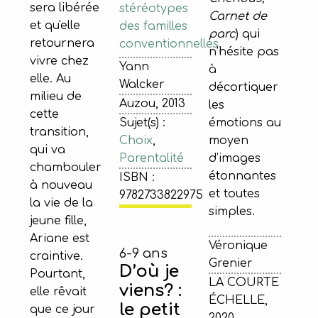
sera libérée
stéréotypes
Carnet de
et qu'elle
des familles
parc
) qui
retournera
conventionnelles.
n’hésite pas
vivre chez
Yann
à
elle. Au
Walcker
décortiquer
milieu de
Auzou, 2013
les
cette
Sujet(s) :
émotions au
transition,
Choix
,
moyen
qui va
Parentalité
d’images
chambouler
étonnantes
ISBN :
à nouveau
et toutes
9782733822975
la vie de la
simples.
jeune fille,
Ariane est
Véronique
6-9 ans
craintive.
Grenier
D’où je
Pourtant,
LA COURTE
viens? :
elle rêvait
ÉCHELLE,
le petit
que ce jour