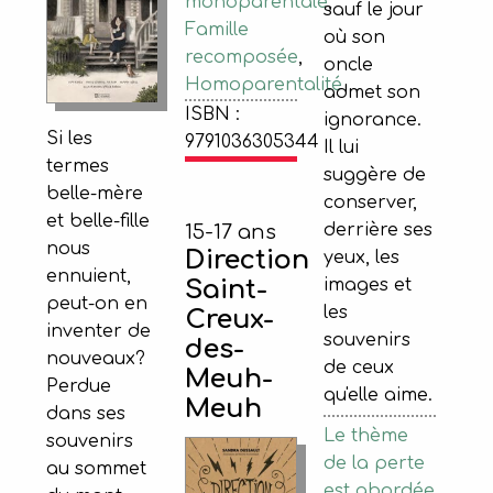
monoparentale
,
sauf le jour
Famille
où son
recomposée
,
oncle
Homoparentalité
admet son
ISBN :
ignorance.
Si les
9791036305344
Il lui
termes
suggère de
belle-mère
conserver,
et belle-fille
derrière ses
15-17 ans
nous
Direction
yeux, les
ennuient,
Saint-
images et
peut-on en
les
Creux-
inventer de
souvenirs
des-
nouveaux?
de ceux
Meuh-
Perdue
qu'elle aime.
Meuh
dans ses
Le thème
souvenirs
de la perte
au sommet
est abordée