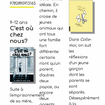
9782890913165
idéale. En
chemin, il
croise de
9-12 ans
jeunes
C’est où
animaux qui
chez
ont tous
Dans
Colle-
une famille
nous?
moi
, on suit
fort
les
différente:
réflexions
certains
d’un jeune
n'ont qu'un
garçon
parent,
dont les
d'autres
parents se
deux
sont
papas, ou
Suite à
séparés.
encore
l'emprisonnement
Désespérément
deux
de sa mère,
à la
parents