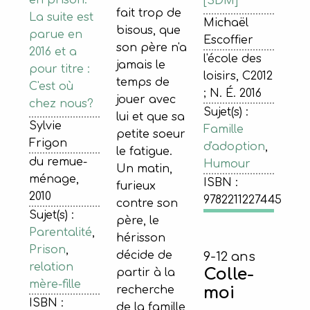
[SDM]
fait trop de
La suite est
Michaël
bisous, que
parue en
Escoffier
son père n'a
2016 et a
l'école des
jamais le
pour titre :
loisirs, C2012
temps de
C'est où
; N. É. 2016
jouer avec
chez nous?
Sujet(s) :
lui et que sa
Sylvie
Famille
petite soeur
Frigon
d'adoption
,
le fatigue.
du remue-
Humour
Un matin,
ménage,
ISBN :
furieux
2010
9782211227445
contre son
Sujet(s) :
père, le
Parentalité
,
hérisson
Prison
,
décide de
9-12 ans
relation
Colle-
partir à la
mère-fille
recherche
moi
ISBN :
de la famille