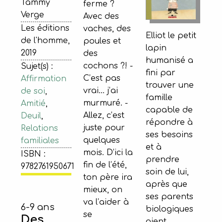
Tammy
ferme ?
Verge
Avec des
Les éditions
vaches, des
Elliot le petit
de l'homme,
poules et
lapin
2019
des
humanisé a
cochons ?! -
Sujet(s) :
fini par
C’est pas
Affirmation
trouver une
vrai… j’ai
de soi
,
famille
murmuré. -
Amitié
,
capable de
Allez, c’est
Deuil
,
répondre à
juste pour
Relations
ses besoins
quelques
familiales
et à
mois. D’ici la
ISBN :
prendre
fin de l’été,
9782761950671
soin de lui,
ton père ira
après que
mieux, on
ses parents
va l’aider à
6-9 ans
biologiques
se
Des
aient