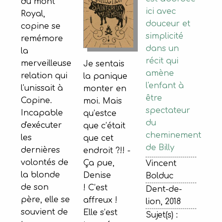
du mont
ici avec
Royal,
douceur et
copine se
simplicité
remémore
dans un
la
récit qui
merveilleuse
Je sentais
amène
relation qui
la panique
l'enfant à
l'unissait à
monter en
être
Copine.
moi. Mais
spectateur
Incapable
qu’estce
du
d'exécuter
que c’était
cheminement
les
que cet
de Billy
dernières
endroit ?!! -
volontés de
Ça pue,
Vincent
la blonde
Denise
Bolduc
de son
! C’est
Dent-de-
père, elle se
affreux !
lion, 2018
souvient de
Elle s’est
Sujet(s) :