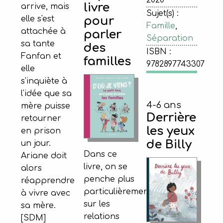
2020
livre
arrive, mais
Sujet(s) :
pour
elle s'est
Famille
,
attachée à
parler
Séparation
sa tante
des
ISBN :
Fanfan et
familles
9782897743307
elle
s'inquiète à
l'idée que sa
4-6 ans
mère puisse
Derrière
retourner
les yeux
en prison
de Billy
un jour.
Dans ce
Ariane doit
livre, on se
alors
penche plus
réapprendre
particulièrement
à vivre avec
sur les
sa mère.
relations
[SDM]