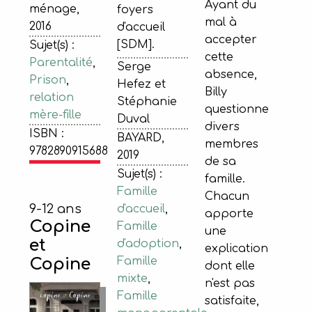
Ayant du
ménage,
foyers
mal à
2016
d'accueil
accepter
[SDM].
Sujet(s) :
cette
Parentalité
,
Serge
absence,
Prison
,
Hefez et
Billy
relation
Stéphanie
questionne
mère-fille
Duval
divers
ISBN :
BAYARD,
membres
9782890915688
2019
de sa
Sujet(s) :
famille.
Famille
Chacun
9-12 ans
d'accueil
,
apporte
Copine
Famille
une
et
d'adoption
,
explication
Famille
Copine
dont elle
mixte
,
n'est pas
Famille
satisfaite,