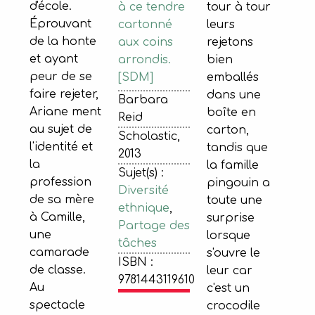
d'école.
à ce tendre
tour à tour
Éprouvant
cartonné
leurs
de la honte
aux coins
rejetons
et ayant
arrondis.
bien
peur de se
[SDM]
emballés
faire rejeter,
dans une
Barbara
Ariane ment
boîte en
Reid
au sujet de
carton,
Scholastic,
l'identité et
tandis que
2013
la
la famille
Sujet(s) :
profession
pingouin a
Diversité
de sa mère
toute une
ethnique
,
à Camille,
surprise
Partage des
une
lorsque
tâches
camarade
s'ouvre le
ISBN :
de classe.
leur car
9781443119610
Au
c'est un
spectacle
crocodile