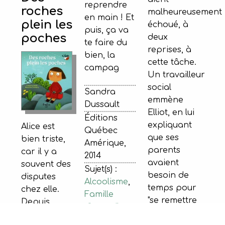
reprendre
roches
malheureusement
en main ! Et
plein les
échoué, à
puis, ça va
poches
deux
te faire du
reprises, à
bien, la
cette tâche.
campag
Un travailleur
social
Sandra
emmène
Dussault
Elliot, en lui
Éditions
expliquant
Alice est
Québec
que ses
bien triste,
Amérique,
parents
car il y a
2014
avaient
souvent des
Sujet(s) :
besoin de
disputes
Alcoolisme
,
temps pour
chez elle.
Famille
"se remettre
Depuis
d'accueil
en forme" et
quelque
ISBN :