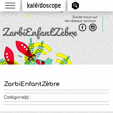
Menu
Kaléidoscope
Suivez-nous sur
les réseaux sociaux :
ZarbiEnfantZèbre
ZarbiEnfantZèbre
Catégorie(s) :