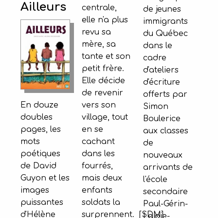
Ailleurs
centrale,
de jeunes
elle n'a plus
immigrants
revu sa
du Québec
mère, sa
dans le
tante et son
cadre
petit frère.
d'ateliers
Elle décide
d'écriture
de revenir
offerts par
vers son
En douze
Simon
village, tout
doubles
Boulerice
en se
pages, les
aux classes
cachant
mots
de
dans les
poétiques
nouveaux
fourrés,
de David
arrivants de
mais deux
Guyon et les
l'école
enfants
images
secondaire
soldats la
puissantes
Paul-Gérin-
surprennent. [SDM]
d'Hélène
Lajoie-