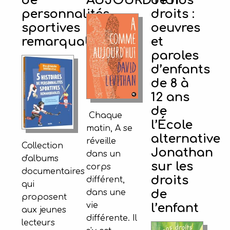
de
AUJOURD’HUI
de nos
personnalités
droits :
sportives
oeuvres
remarquables
et
paroles
d’enfants
de 8 à
12 ans
de
Chaque
l’École
matin, A se
alternative
réveille
Collection
Jonathan
dans un
d'albums
sur les
corps
documentaires
droits
différent,
qui
de
dans une
proposent
vie
l’enfant
aux jeunes
différente. Il
lecteurs