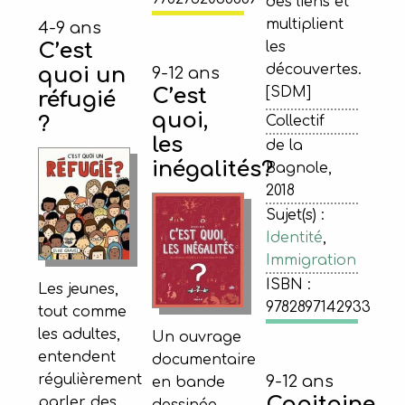
des liens et
multiplient
4-9 ans
C’est
les
découvertes.
quoi un
9-12 ans
C’est
[SDM]
réfugié
quoi,
?
Collectif
les
de la
inégalités?
Bagnole,
2018
Sujet(s) :
Identité
,
Immigration
ISBN :
Les jeunes,
9782897142933
tout comme
les adultes,
Un ouvrage
entendent
documentaire
régulièrement
9-12 ans
en bande
Capitaine
parler des