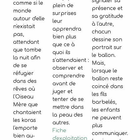
signaler sa
comme si le
plein de
présence et
monde
surprises
sa gratitude
autour d'elle
leur
à l'autre,
n'existait
apprendra
chacun
pas,
bien plus
dessine son
attendant
que ce à
portrait sur
que tombe
quoi ils
le ballon.
la nuit afin
s’attendaient :
Mais,
de se
observer et
lorsque le
réfugier
comprendre
ballon reste
dans des
avant de
coincé dans
rêves où
juger et
les fils
l'Oiseau
tenter de se
barbelés,
Mère que
mettre dans
les enfants
chantaient
la peau des
ne peuvent
les koras
autres.
plus
l'emporte
Fiche
communiquer.
bien au-
d'exploitation