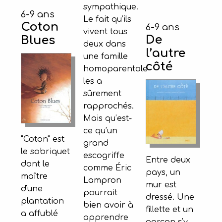
sympathique.
6-9 ans
Le fait qu’ils
Coton
6-9 ans
vivent tous
De
Blues
deux dans
l’autre
une famille
côté
homoparentale
les a
sûrement
rapprochés.
Mais qu’est-
ce qu’un
"Coton" est
grand
le sobriquet
escogriffe
Entre deux
dont le
comme Éric
pays, un
maître
Lampron
mur est
d'une
pourrait
dressé. Une
plantation
bien avoir à
fillette et un
a affublé
apprendre