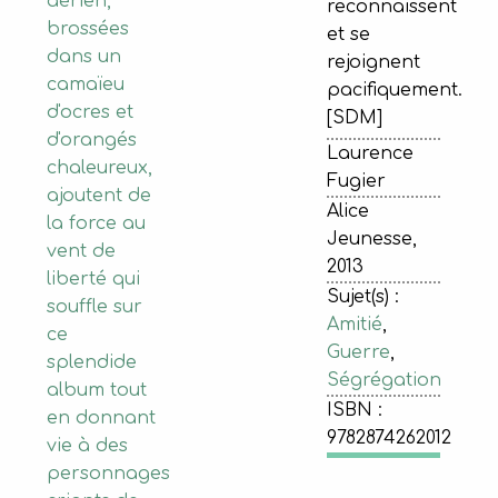
aérien,
reconnaissent
brossées
et se
dans un
rejoignent
camaïeu
pacifiquement.
d'ocres et
[SDM]
d'orangés
Laurence
chaleureux,
Fugier
ajoutent de
Alice
la force au
Jeunesse,
vent de
2013
liberté qui
Sujet(s) :
souffle sur
Amitié
,
ce
Guerre
,
splendide
Ségrégation
album tout
ISBN :
en donnant
9782874262012
vie à des
personnages