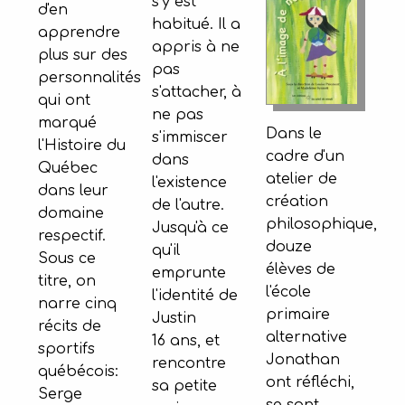
s'y est
d'en
habitué. Il a
apprendre
appris à ne
plus sur des
pas
personnalités
s'attacher, à
qui ont
ne pas
marqué
Dans le
s'immiscer
l'Histoire du
cadre d'un
dans
Québec
atelier de
l'existence
dans leur
création
de l'autre.
domaine
philosophique,
Jusqu'à ce
respectif.
douze
qu'il
Sous ce
élèves de
emprunte
titre, on
l'école
l'identité de
narre cinq
primaire
Justin
récits de
alternative
16 ans, et
sportifs
Jonathan
rencontre
québécois:
ont réfléchi,
sa petite
Serge
se sont