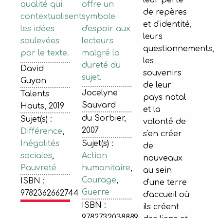
leur perte
offre un
qualité qui
de repères
symbole
contextualisent
et d'identité,
d'espoir aux
les idées
leurs
lecteurs
soulevées
questionnements,
malgré la
par le texte.
les
dureté du
David
souvenirs
sujet.
Guyon
de leur
Jocelyne
Talents
pays natal
Sauvard
Hauts, 2019
et la
du Sorbier,
Sujet(s) :
volonté de
2007
Différence
,
s'en créer
Sujet(s) :
Inégalités
de
Action
sociales
,
nouveaux
humanitaire
,
Pauvreté
au sein
Courage
,
ISBN :
d'une terre
Guerre
9782362662744
d'accueil où
ISBN :
ils créent
9782732038889