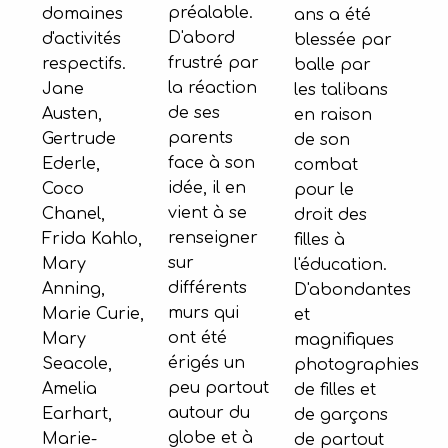
préalable.
domaines
ans a été
D'abord
d'activités
blessée par
frustré par
respectifs.
balle par
la réaction
Jane
les talibans
de ses
Austen,
en raison
parents
Gertrude
de son
face à son
Ederle,
combat
idée, il en
Coco
pour le
vient à se
Chanel,
droit des
renseigner
Frida Kahlo,
filles à
sur
Mary
l'éducation.
différents
Anning,
D'abondantes
murs qui
Marie Curie,
et
ont été
Mary
magnifiques
érigés un
Seacole,
photographies
peu partout
Amelia
de filles et
autour du
Earhart,
de garçons
globe et à
Marie-
de partout