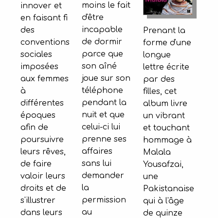
moins le fait
innover et
d'être
en faisant fi
incapable
des
Prenant la
de dormir
conventions
forme d'une
parce que
sociales
longue
son aîné
imposées
lettre écrite
joue sur son
aux femmes
par des
téléphone
à
filles, cet
pendant la
différentes
album livre
nuit et que
époques
un vibrant
celui-ci lui
afin de
et touchant
prenne ses
poursuivre
hommage à
affaires
leurs rêves,
Malala
sans lui
de faire
Yousafzai,
demander
valoir leurs
une
la
droits et de
Pakistanaise
permission
s'illustrer
qui à l'âge
au
dans leurs
de quinze