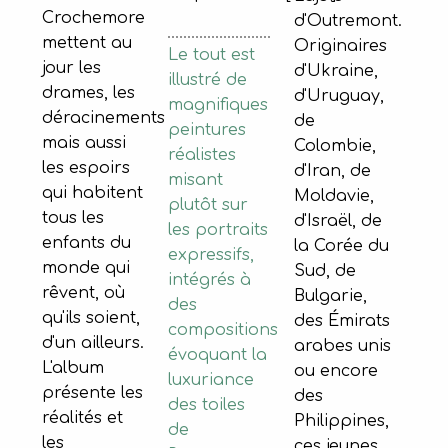
Crochemore
d'Outremont.
mettent au
Originaires
Le tout est
jour les
d'Ukraine,
illustré de
drames, les
d'Uruguay,
magnifiques
déracinements
de
peintures
mais aussi
Colombie,
réalistes
les espoirs
d'Iran, de
misant
qui habitent
Moldavie,
plutôt sur
tous les
d'Israël, de
les portraits
enfants du
la Corée du
expressifs,
monde qui
Sud, de
intégrés à
rêvent, où
Bulgarie,
des
qu'ils soient,
des Émirats
compositions
d'un ailleurs.
arabes unis
évoquant la
L'album
ou encore
luxuriance
présente les
des
des toiles
réalités et
Philippines,
de
les
ces jeunes