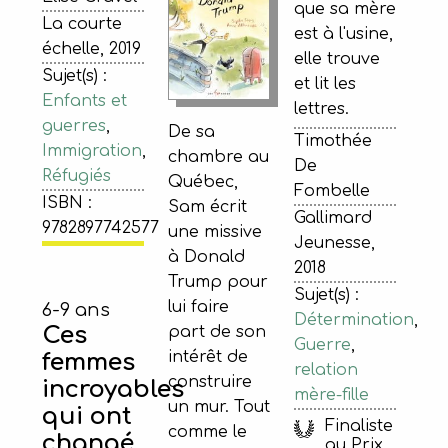
que sa mère
La courte
est à l'usine,
échelle, 2019
elle trouve
Sujet(s) :
et lit les
Enfants et
lettres.
guerres
,
De sa
Timothée
Immigration
,
chambre au
De
Réfugiés
Québec,
Fombelle
ISBN :
Sam écrit
Gallimard
9782897742577
une missive
Jeunesse,
à Donald
2018
Trump pour
Sujet(s) :
lui faire
6-9 ans
Détermination
,
Ces
part de son
Guerre
,
intérêt de
femmes
relation
construire
incroyables
mère-fille
un mur. Tout
qui ont
Finaliste
comme le
changé
au Prix