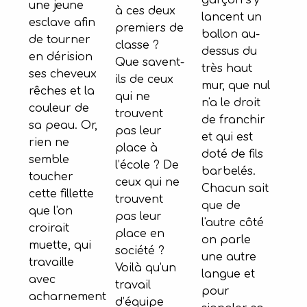
garçon s'y
une jeune
à ces deux
lancent un
esclave afin
premiers de
ballon au-
de tourner
classe ?
dessus du
en dérision
Que savent-
très haut
ses cheveux
ils de ceux
mur, que nul
rêches et la
qui ne
n'a le droit
couleur de
trouvent
de franchir
sa peau. Or,
pas leur
et qui est
rien ne
place à
doté de fils
semble
l’école ? De
barbelés.
toucher
ceux qui ne
Chacun sait
cette fillette
trouvent
que de
que l'on
pas leur
l'autre côté
croirait
place en
on parle
muette, qui
société ?
une autre
travaille
Voilà qu’un
langue et
avec
travail
pour
acharnement
d’équipe