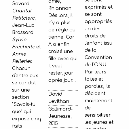
amie,
Savard,
exprimés et
Rhiannon.
Chantal
se sont
Dès lors, il
Petitclerc
,
appropriés
n'y a plus
Jean-Luc
un des
de règle qui
Brassard,
droits de
tienne. Car
Sylvie
l'enfant issu
A a enfin
Fréchette
et
de la
croisé une
Annie
Convention
fille avec qui
Pelletier.
de l'ONU.
il veut
Chacun
Par leurs
rester, jour
d'entre eux
toiles et
après jour...
se conclut
paroles, ils
sur une
décident
David
section
maintenant
Levithan
"Savais-tu
de
Gallimard-
que" qui
sensibiliser
Jeunesse,
expose cinq
les jeunes et
2015
faits