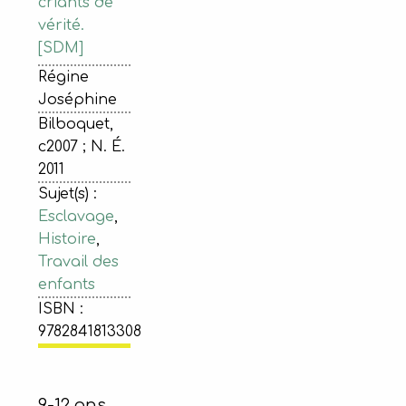
criants de
vérité.
[SDM]
Régine
Joséphine
Bilboquet,
c2007 ; N. É.
2011
Sujet(s) :
Esclavage
,
Histoire
,
Travail des
enfants
ISBN :
9782841813308
9-12 ans