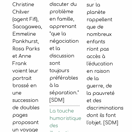
discuter du
Christine
sur la
problème
Chilver
planète
en famille,
(agent Fifi),
rappellent
apprenant
Sacagawea,
que de
"que la
Emmeline
nombreux
négociation
Pankhurst,
enfants
et la
Rosa Parks
n'ont pas
discussion
et Anne
accès à
sont
Frank
l'éducation
toujours
voient leur
en raison
préférables
portrait
de la
à la
brossé en
guerre, de
séparation."
une
la pauvreté
[SDM]
succession
et des
de doubles
discriminations
La touche
pages
dont ils font
humoristique
proposant
l'objet. [SDM]
des
un voyage