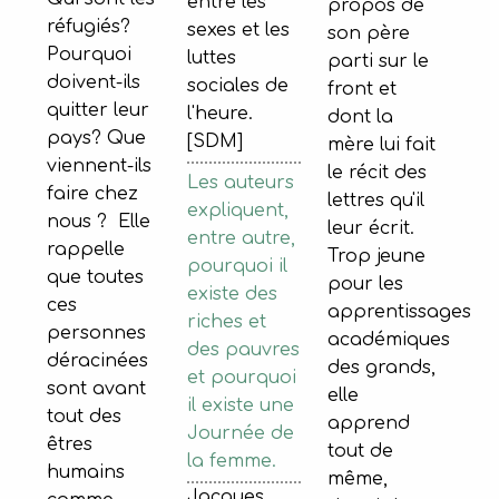
entre les
propos de
réfugiés?
sexes et les
son père
Pourquoi
luttes
parti sur le
doivent-ils
sociales de
front et
quitter leur
l'heure.
dont la
pays? Que
[SDM]
mère lui fait
viennent-ils
le récit des
Les auteurs
faire chez
lettres qu'il
expliquent,
nous ? Elle
leur écrit.
entre autre,
rappelle
Trop jeune
pourquoi il
que toutes
pour les
existe des
ces
apprentissages
riches et
personnes
académiques
des pauvres
déracinées
des grands,
et pourquoi
sont avant
elle
il existe une
tout des
apprend
Journée de
êtres
tout de
la femme.
humains
même,
Jacques