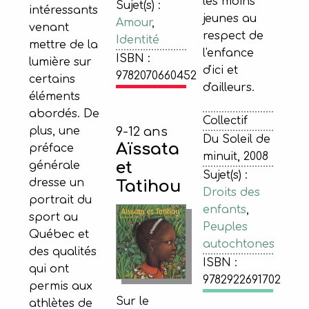
les moins
Sujet(s) :
intéressants
jeunes au
Amour
,
venant
respect de
Identité
mettre de la
l'enfance
ISBN :
lumière sur
d'ici et
9782070660452
certains
d'ailleurs.
éléments
abordés. De
Collectif
9-12 ans
plus, une
Du Soleil de
Aïssata
préface
minuit, 2008
et
générale
Sujet(s) :
dresse un
Tatihou
Droits des
portrait du
enfants
,
sport au
Peuples
Québec et
autochtones
des qualités
ISBN :
qui ont
9782922691702
permis aux
Sur le
athlètes de