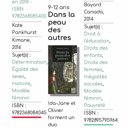
en 2018 -
Bayard
9-12 ans
ISBN
Canada,
Dans la
9782368085400
2014
peau
Kate
Sujet(s) :
des
Pankhurst
Droit à
autres
Kimane,
l'éducation
,
2016
Droits des
Sujet(s) :
enfants
,
Détermination
,
Droits des
Égalité des
femmes
,
sexes
,
Inégalités
Histoire
,
sociales
,
Modèle
Modèle
féminin
féminin
,
Ida-Jane et
Pauvreté
ISBN :
Olivier
9782368084045
ISBN :
forment un
9782895795964
duo