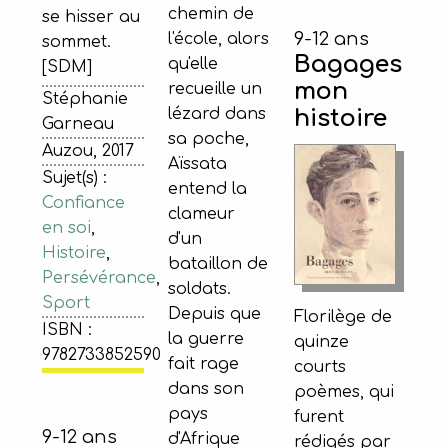
chemin de
se hisser au
9-12 ans
l'école, alors
sommet.
Bagages
qu'elle
[SDM]
mon
recueille un
Stéphanie
lézard dans
histoire
Garneau
sa poche,
Auzou, 2017
Aïssata
Sujet(s) :
entend la
Confiance
clameur
en soi
,
d'un
Histoire
,
bataillon de
Persévérance
,
soldats.
Sport
Depuis que
Florilège de
ISBN :
la guerre
quinze
9782733852590
fait rage
courts
dans son
poèmes, qui
pays
furent
9-12 ans
d'Afrique
rédigés par