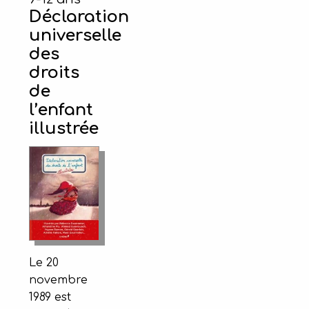
Déclaration
universelle
des
droits
de
l’enfant
illustrée
Le 20
novembre
1989 est