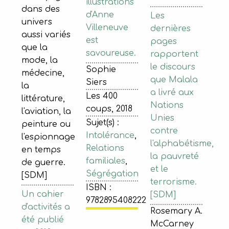
illustrations
dans des
d'Anne
Les
univers
Villeneuve
dernières
aussi variés
est
pages
que la
savoureuse.
rapportent
mode, la
le discours
Sophie
médecine,
que Malala
Siers
la
a livré aux
Les 400
littérature,
Nations
coups, 2018
l'aviation, la
Unies
Sujet(s) :
peinture ou
contre
Intolérance
,
l'espionnage
l'alphabétisme,
Relations
en temps
la pauvreté
familiales
,
de guerre.
et le
Ségrégation
[SDM]
terrorisme.
ISBN :
Un cahier
[SDM]
9782895408222
d'activités a
Rosemary A.
été publié
McCarney