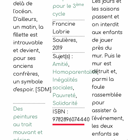
Les jours et
delà de
ème
pour le 3
les saisons
l'océan.
cycle
passent et
D'ailleurs,
Francine
on interdit
un matin, la
Labrie
aux enfants
fillette est
de jouer
Soulières,
introuvable
près du
2019
et devient,
mur. Puis le
Sujet(s) :
pour ses
mur est
Amitié
,
anciens
détruit et,
Homoparentalité
,
confrères,
parmi la
Inégalités
un symbole
foule
sociales
,
d'espoir. [SDM]
rassemblée
Pauvreté
,
pour
Solidarité
Des
assister à
ISBN :
peintures
l'événement,
9782896074440
au trait
les deux
mouvant et
enfants se