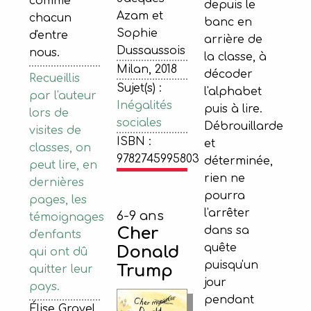
comme
depuis le
Azam et
chacun
banc en
Sophie
d'entre
arrière de
Dussaussois
nous.
la classe, à
Milan, 2018
décoder
Recueillis
Sujet(s) :
l'alphabet
par l'auteur
Inégalités
puis à lire.
lors de
sociales
Débrouillarde
visites de
ISBN :
et
classes, on
9782745995803
déterminée,
peut lire, en
rien ne
dernières
pourra
pages, les
l'arrêter
6-9 ans
témoignages
dans sa
Cher
d'enfants
quête
Donald
qui ont dû
puisqu'un
Trump
quitter leur
jour
pays.
pendant
Élise Gravel