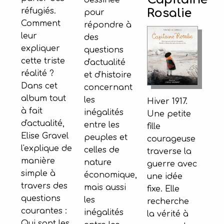
dessinée
réfugiés.
Rosalie
pour
Comment
répondre à
leur
des
expliquer
questions
cette triste
d'actualité
réalité ?
et d'histoire
Dans cet
concernant
album tout
les
Hiver 1917.
à fait
inégalités
Une petite
d'actualité,
entre les
fille
Elise Gravel
peuples et
courageuse
l'explique de
celles de
traverse la
manière
nature
guerre avec
simple à
économique,
une idée
travers des
mais aussi
fixe. Elle
questions
les
recherche
courantes :
inégalités
la vérité à
Qui sont les