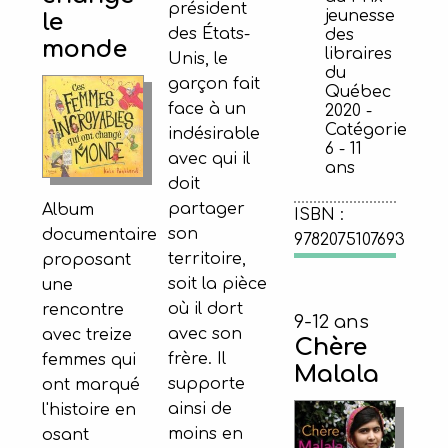
président
jeunesse
le
des États-
des
monde
libraires
Unis, le
du
garçon fait
Québec
face à un
2020 -
Catégorie
indésirable
6 - 11
avec qui il
ans
doit
partager
Album
ISBN :
son
documentaire
9782075107693
territoire,
proposant
soit la pièce
une
où il dort
rencontre
9-12 ans
avec son
avec treize
Chère
frère. Il
femmes qui
Malala
supporte
ont marqué
ainsi de
l'histoire en
moins en
osant