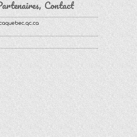
artenaires
Contact
caquebec.qc.ca