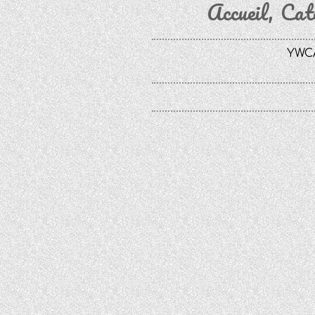
Accueil
Cat
YWCA