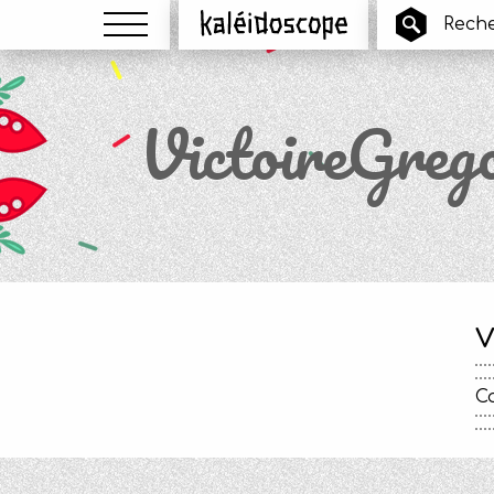
Menu
Kaléidoscope
VictoireGrego
V
Ca