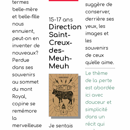
termes
suggère de
belle-mère
conserver,
et belle-fille
derrière ses
15-17 ans
nous
Direction
yeux, les
ennuient,
Saint-
images et
peut-on en
les
Creux-
inventer de
souvenirs
des-
nouveaux?
de ceux
Meuh-
Perdue
qu'elle aime.
Meuh
dans ses
Le thème
souvenirs
de la perte
au sommet
est abordée
du mont
ici avec
Royal,
douceur et
copine se
simplicité
remémore
dans un
la
récit qui
merveilleuse
Je sentais