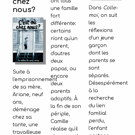
chez
ont tous
Dans
Colle-
une famille
nous?
moi
, on suit
fort
les
différente:
réflexions
certains
d’un jeune
n'ont qu'un
garçon
parent,
dont les
d'autres
parents se
deux
sont
papas, ou
Suite à
séparés.
encore
l'emprisonnement
Désespérément
deux
de sa mère,
à la
parents
Ariane, neuf
recherche
adoptifs. À
ans,
du lien
la fin de son
déménage
familial
périple,
chez sa
perdu,
Camille
tante, une
l’enfant
réalise qu'il
travailleuse