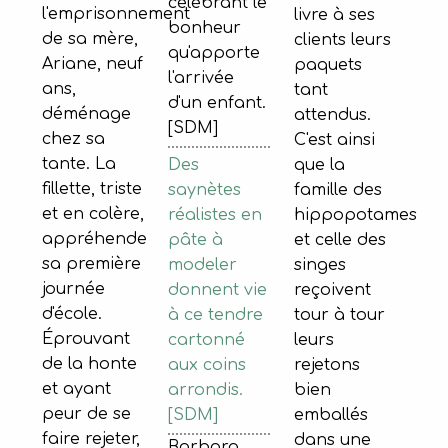
célébrant le
l'emprisonnement
livre à ses
bonheur
de sa mère,
clients leurs
qu'apporte
Ariane, neuf
paquets
l'arrivée
ans,
tant
d'un enfant.
déménage
attendus.
[SDM]
chez sa
C'est ainsi
tante. La
Des
que la
fillette, triste
saynètes
famille des
et en colère,
réalistes en
hippopotames
appréhende
pâte à
et celle des
sa première
modeler
singes
journée
donnent vie
reçoivent
d'école.
à ce tendre
tour à tour
Éprouvant
cartonné
leurs
de la honte
aux coins
rejetons
et ayant
arrondis.
bien
peur de se
[SDM]
emballés
faire rejeter,
dans une
Barbara