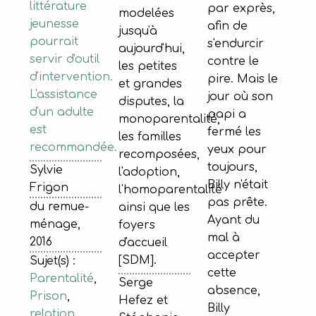
littérature
par exprès,
modelées
jeunesse
afin de
jusqu'à
pourrait
s'endurcir
aujourd'hui,
servir d'outil
contre le
les petites
d'intervention.
pire. Mais le
et grandes
L'assistance
jour où son
disputes, la
d'un adulte
papi a
monoparentalité,
est
fermé les
les familles
recommandée.
yeux pour
recomposées,
toujours,
Sylvie
l'adoption,
Billy n'était
Frigon
l'homoparentalité
pas prête.
du remue-
ainsi que les
Ayant du
ménage,
foyers
mal à
2016
d'accueil
accepter
[SDM].
Sujet(s) :
cette
Parentalité
,
Serge
absence,
Prison
,
Hefez et
Billy
relation