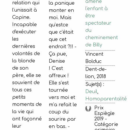
amène
relation qui
la panique
l'enfant à
l'unissait à
monter en
être
Copine.
moi. Mais
spectateur
Incapable
qu’estce
du
d'exécuter
que c’était
cheminement
les
que cet
de Billy
dernières
endroit ?!! -
volontés de
Ça pue,
Vincent
la blonde
Denise
Bolduc
de son
! C’est
Dent-de-
père, elle se
affreux !
lion, 2018
souvient de
Elle s’est
Sujet(s) :
tous ces
tournée
Deuil
,
petits
vers moi et
Homoparentalité
moments de
m’a refait le
Prix
la vie qui
coup du
Espiègle
ont façonné
2019 -
sourire par
Catégorie
leur
en bas. -