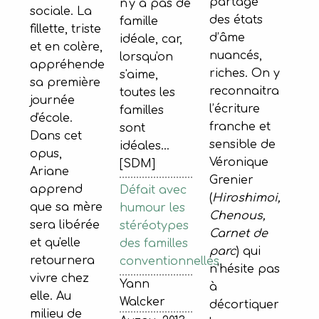
partage
n'y a pas de
sociale. La
des états
famille
fillette, triste
d’âme
idéale, car,
et en colère,
nuancés,
lorsqu'on
appréhende
riches. On y
s'aime,
sa première
reconnaitra
toutes les
journée
l’écriture
familles
d'école.
franche et
sont
Dans cet
sensible de
idéales...
opus,
Véronique
[SDM]
Ariane
Grenier
apprend
Défait avec
(
Hiroshimoi,
que sa mère
humour les
Chenous,
sera libérée
stéréotypes
Carnet de
et qu'elle
des familles
parc
) qui
retournera
conventionnelles.
n’hésite pas
vivre chez
Yann
à
elle. Au
Walcker
décortiquer
milieu de