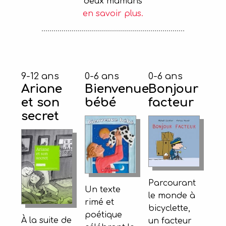
deux mamans
en savoir plus.
9-12 ans
0-6 ans
0-6 ans
Ariane
Bienvenue
Bonjour
et son
bébé
facteur
secret
Parcourant
Un texte
le monde à
rimé et
bicyclette,
poétique
À la suite de
un facteur