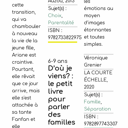
Auzou, 2013
les
cette
Sujet(s) :
émotions au
transition,
Choix
,
moyen
qui va
Parentalité
d’images
chambouler
étonnantes
ISBN :
à nouveau
et toutes
9782733822975
la vie de la
simples.
jeune fille,
Ariane est
Véronique
6-9 ans
craintive.
Grenier
D’où je
Pourtant,
LA COURTE
viens? :
elle rêvait
ÉCHELLE,
le petit
que ce jour
2020
livre
arrive, mais
Sujet(s) :
pour
elle s'est
Famille
,
attachée à
parler
Séparation
sa tante
des
ISBN :
Fanfan et
familles
9782897743307
elle