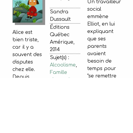
Un travailleur
social
Sandra
emmène
Dussault
Elliot, en lui
Éditions
expliquant
Alice est
Québec
que ses
bien triste,
Amérique,
parents
car il y a
2014
avaient
souvent des
Sujet(s) :
besoin de
disputes
Alcoolisme
,
temps pour
chez elle.
Famille
"se remettre
Depuis
d'accueil
en forme" et
quelque
ISBN :
qu'une
temps, elle
9782764427255
autre
ramasse
famille allait
des cailloux
prendre
qu'elle met
4-6 ans
soin de lui
dans ses
Familles
en
poches.