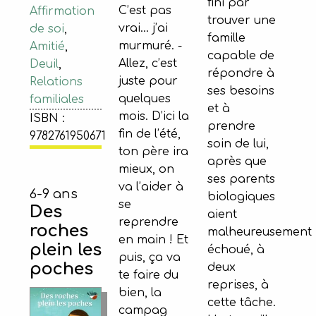
fini par
C’est pas
Affirmation
trouver une
vrai… j’ai
de soi
,
famille
murmuré. -
Amitié
,
capable de
Allez, c’est
Deuil
,
répondre à
juste pour
Relations
ses besoins
quelques
familiales
et à
mois. D’ici la
ISBN :
prendre
fin de l’été,
9782761950671
soin de lui,
ton père ira
après que
mieux, on
ses parents
va l’aider à
6-9 ans
biologiques
se
Des
aient
reprendre
roches
malheureusement
en main ! Et
plein les
échoué, à
puis, ça va
poches
deux
te faire du
reprises, à
bien, la
cette tâche.
campag