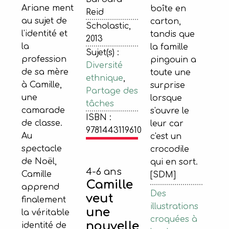
Ariane ment
boîte en
Reid
au sujet de
carton,
Scholastic,
l'identité et
tandis que
2013
la
la famille
Sujet(s) :
profession
pingouin a
Diversité
de sa mère
toute une
ethnique
,
à Camille,
surprise
Partage des
une
lorsque
tâches
camarade
s'ouvre le
ISBN :
de classe.
leur car
9781443119610
Au
c'est un
spectacle
crocodile
de Noël,
qui en sort.
4-6 ans
Camille
[SDM]
Camille
apprend
Des
veut
finalement
illustrations
une
la véritable
croquées à
nouvelle
identité de