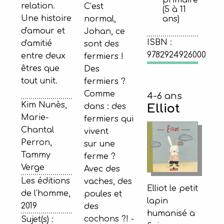
primaire
relation.
C’est
(5 à 11
Une histoire
normal,
ans)
d'amour et
Johan, ce
ISBN :
d'amitié
sont des
9782924926000
entre deux
fermiers !
êtres que
Des
tout unit.
fermiers ?
Comme
4-6 ans
Kim Nunès,
dans : des
Elliot
Marie-
fermiers qui
Chantal
vivent
Perron,
sur une
Tammy
ferme ?
Verge
Avec des
Les éditions
vaches, des
Elliot le petit
de l'homme,
poules et
lapin
2019
des
humanisé a
cochons ?! -
Sujet(s) :