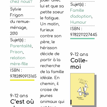
jouer avec
chez nous?
Sujet(s) :
lui et que sa
Sylvie
Famille
petite soeur
Frigon
d'adoption
,
le fatigue.
du remue-
Humour
Un matin,
ménage,
ISBN :
furieux
2010
9782211227445
contre son
Sujet(s) :
père, le
Parentalité
,
hérisson
Prison
,
décide de
9-12 ans
relation
Colle-
partir à la
mère-fille
recherche
moi
ISBN :
de la famille
9782890913165
idéale. En
chemin, il
croise de
9-12 ans
jeunes
C’est où
animaux qui