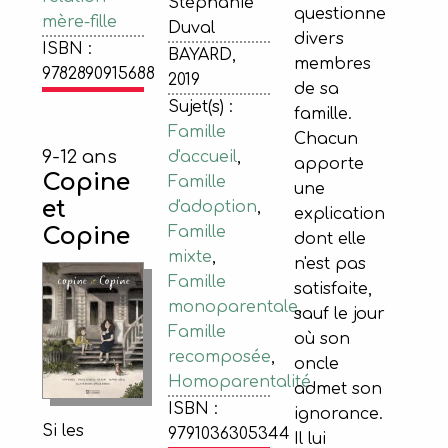
Stéphanie
questionne
mère-fille
Duval
divers
ISBN :
BAYARD,
membres
9782890915688
2019
de sa
Sujet(s) :
famille.
Famille
Chacun
9-12 ans
d'accueil
,
apporte
Copine
Famille
une
et
d'adoption
,
explication
Famille
Copine
dont elle
mixte
,
n'est pas
Famille
satisfaite,
monoparentale
,
sauf le jour
Famille
où son
recomposée
,
oncle
Homoparentalité
admet son
ISBN :
ignorance.
Si les
9791036305344
Il lui