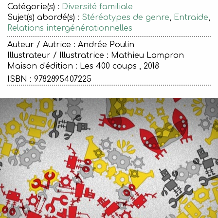
Catégorie(s) :
Diversité familiale
Sujet(s) abordé(s) :
Stéréotypes de genre
,
Entraide
,
Relations intergénérationnelles
Auteur / Autrice : Andrée Poulin
Illustrateur / Illustratrice : Mathieu Lampron
Maison d'édition :
Les 400 coups , 2018
ISBN : 9782895407225