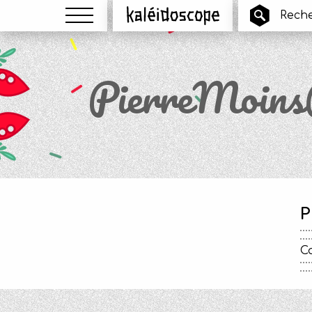
Menu
Kaléidoscope
PierreMoins
P
Ca