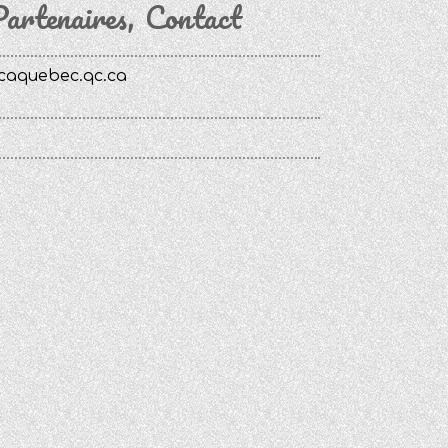
artenaires
Contact
caquebec.qc.ca