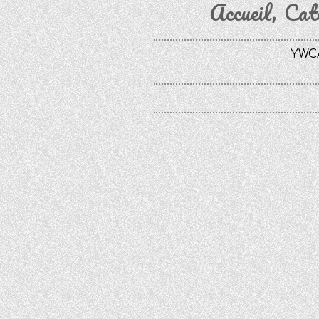
Accueil
Cat
YWCA