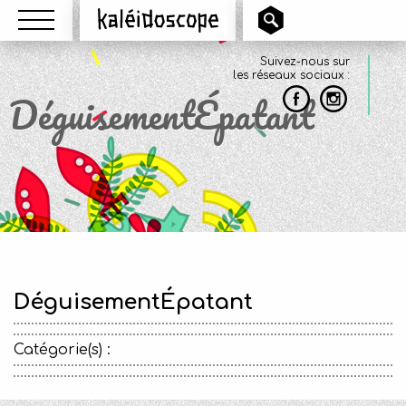
Menu
Kaléidoscope
Suivez-nous sur
les réseaux sociaux :
DéguisementÉpatant
DéguisementÉpatant
Catégorie(s) :