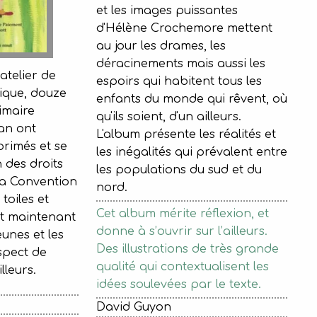
et les images puissantes
d'Hélène Crochemore mettent
au jour les drames, les
déracinements mais aussi les
atelier de
espoirs qui habitent tous les
ique, douze
enfants du monde qui rêvent, où
rimaire
qu'ils soient, d'un ailleurs.
an ont
L'album présente les réalités et
primés et se
les inégalités qui prévalent entre
 des droits
les populations du sud et du
 la Convention
nord.
toiles et
Cet album mérite réflexion, et
nt maintenant
donne à s’ouvrir sur l’ailleurs.
eunes et les
Des illustrations de très grande
spect de
qualité qui contextualisent les
illeurs.
idées soulevées par le texte.
David Guyon