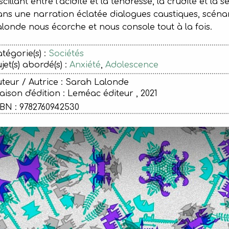
cillant entre l’acidité et la tendresse, la crudité et la s
ns une narration éclatée dialogues caustiques, scéna
londe nous écorche et nous console tout à la fois.
tégorie(s) :
Sociétés
jet(s) abordé(s) :
Anxiété
,
Adolescence
teur / Autrice : Sarah Lalonde
ison d'édition :
Leméac éditeur , 2021
BN : 9782760942530