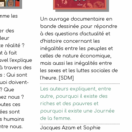
omme les
Un ouvrage documentaire en
bande dessinée pour répondre
er des
à des questions d'actualité et
leur
d'histoire concernant les
e réalité ?
inégalités entre les peuples et
 à fait
celles de nature économique,
avel l'explique
mais aussi les inégalités entre
à travers des
les sexes et les luttes sociales de
 : Qui sont
l'heure. [SDM]
uoi doivent-
Les auteurs expliquent, entre
s? Que
autre, pourquoi il existe des
chez nous ?
riches et des pauvres et
outes ces
pourquoi il existe une Journée
ées sont
de la femme.
es humains
tre nous.
Jacques Azam et Sophie