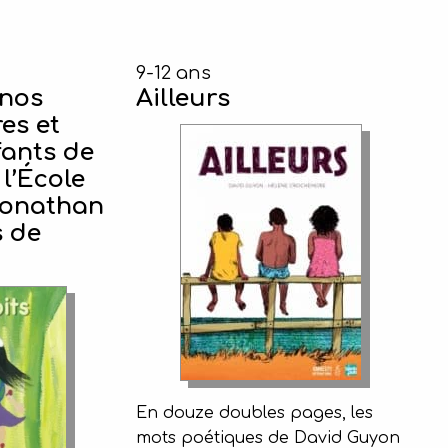
9-12 ans
 nos
Ailleurs
res et
fants de
 l’École
Jonathan
s de
En douze doubles pages, les
mots poétiques de David Guyon