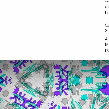
Os
da
La
Ca
Su
Au
Ma
IS