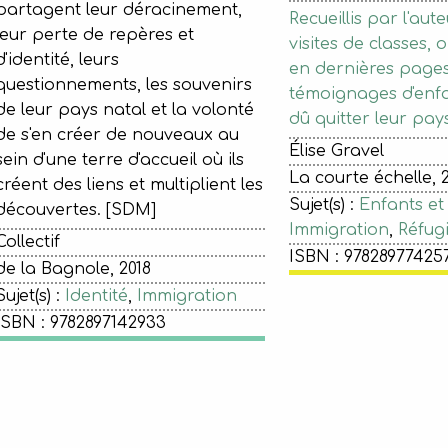
partagent leur déracinement,
Recueillis par l'aut
leur perte de repères et
visites de classes, o
d'identité, leurs
en dernières pages,
questionnements, les souvenirs
témoignages d'enfa
de leur pays natal et la volonté
dû quitter leur pays
de s'en créer de nouveaux au
Élise Gravel
sein d'une terre d'accueil où ils
La courte échelle, 
créent des liens et multiplient les
Sujet(s) :
Enfants et
découvertes. [SDM]
Immigration
,
Réfug
Collectif
ISBN : 97828977425
de la Bagnole, 2018
Sujet(s) :
Identité
,
Immigration
ISBN : 9782897142933