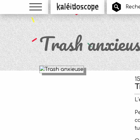
Menu
Kaléidoscope
Trash anxieus
1
T
L’
P
co
tu