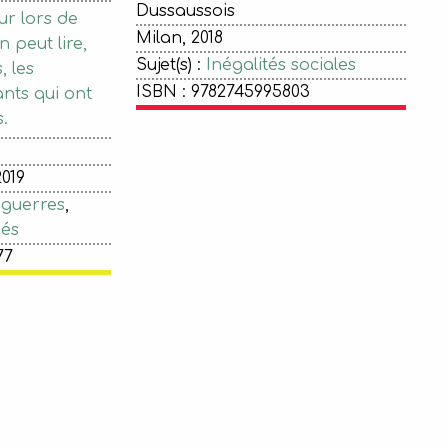
Dussaussois
eur lors de
Milan, 2018
n peut lire,
Sujet(s) :
Inégalités sociales
 les
ISBN : 9782745995803
nts qui ont
.
2019
 guerres
,
iés
77