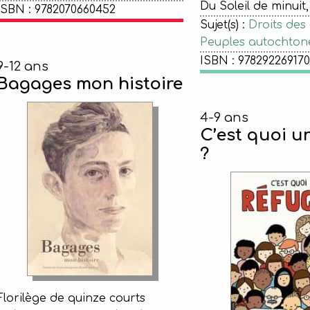
Du Soleil de minuit,
ISBN : 9782070660452
Sujet(s) :
Droits des
Peuples autochton
ISBN : 97829226917
9-12 ans
Bagages mon histoire
4-9 ans
C’est quoi u
?
Florilège de quinze courts