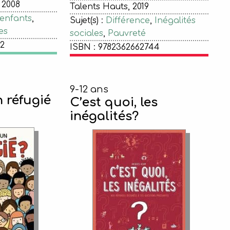
 2008
Talents Hauts, 2019
 enfants
,
Sujet(s) :
Différence
,
Inégalités
es
sociales
,
Pauvreté
02
ISBN : 9782362662744
9-12 ans
n réfugié
C’est quoi, les
inégalités?