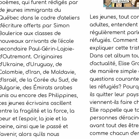
poèmes, qui furent rédigés par
de jeunes immigrants du
Les jeunes, tout c
Québec dans le cadre d'ateliers
adultes, entendent
d'écriture offerts par Simon
régulièrement parl
Boulerice aux classes de
réfugiés. Comment 
nouveaux arrivants de l'école
expliquer cette trist
secondaire Paul-Gérin-Lajoie-
Dans cet album tout
d'Outremont. Originaires
d'actualité, Elise Gr
d'Ukraine, d'Uruguay, de
de manière simple 
Colombie, d'Iran, de Moldavie,
questions courantes
d'Israël, de la Corée du Sud, de
les réfugiés? Pourq
Bulgarie, des Émirats arabes
ils quitter leur pay
unis ou encore des Philippines,
viennent-ils faire 
ces jeunes écrivains oscillent
Elle rappelle que t
entre la fragilité et la force, la
personnes déracin
peur et l'espoir, la joie et la
avant tout des êtr
peine, ainsi que le passé et
comme chacun d'en
l'avenir, alors qu'ils nous