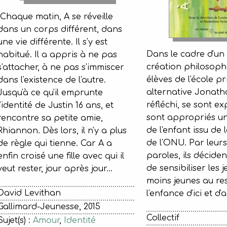
Chaque matin, A se réveille
dans un corps différent, dans
une vie différente. Il s'y est
Dans le cadre d'un 
habitué. Il a appris à ne pas
création philosoph
s'attacher, à ne pas s'immiscer
élèves de l'école p
dans l'existence de l'autre.
alternative Jonath
Jusqu'à ce qu'il emprunte
réfléchi, se sont ex
l'identité de Justin 16 ans, et
sont appropriés un
rencontre sa petite amie,
de l'enfant issu de
Rhiannon. Dès lors, il n'y a plus
de l'ONU. Par leurs 
de règle qui tienne. Car A a
paroles, ils décide
enfin croisé une fille avec qui il
de sensibiliser les j
veut rester, jour après jour...
moins jeunes au re
David Levithan
l'enfance d'ici et d'a
Gallimard-Jeunesse, 2015
Collectif
Sujet(s) :
Amour
,
Identité