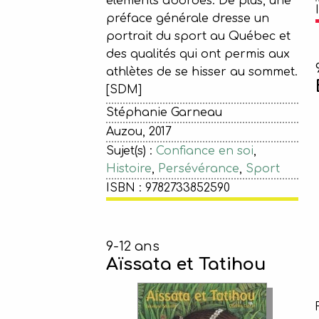
éléments abordés. De plus, une
préface générale dresse un
portrait du sport au Québec et
des qualités qui ont permis aux
athlètes de se hisser au sommet.
[SDM]
Stéphanie Garneau
Auzou, 2017
Sujet(s) :
Confiance en soi
,
Histoire
,
Persévérance
,
Sport
ISBN : 9782733852590
9-12 ans
Aïssata et Tatihou