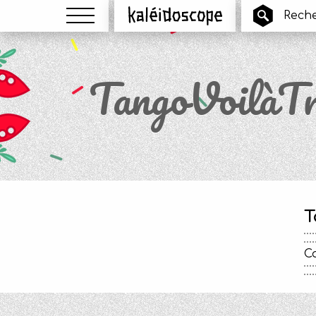
Menu
Kaléidoscope
TangoVoilàTr
T
Ca