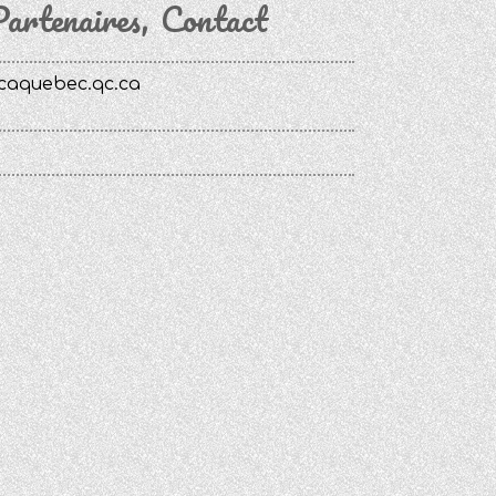
artenaires
Contact
caquebec.qc.ca