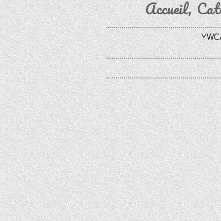
Accueil
Cat
YWCA