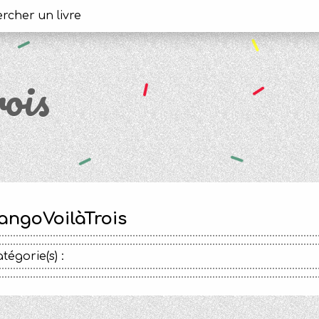
ois
angoVoilàTrois
tégorie(s) :