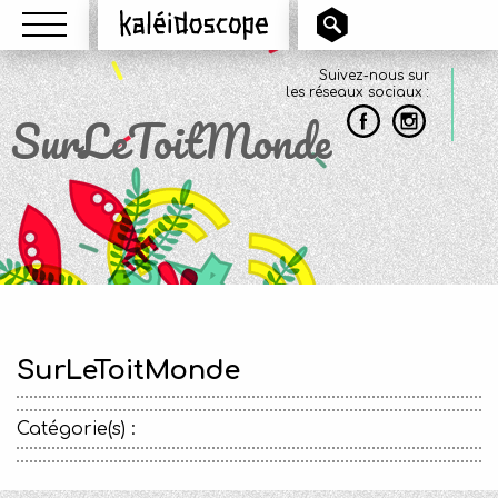
Menu
Kaléidoscope
Suivez-nous sur
les réseaux sociaux :
SurLeToitMonde
SurLeToitMonde
Catégorie(s) :