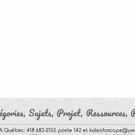
égories
Sujets
Projet
Ressources
P
 Québec: 418 683-2155 poste 142 et
kaleidoscope@yw