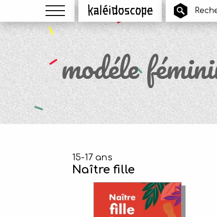
Menu
Kaléidoscope
modéle fémini
15-17 ans
Naître fille