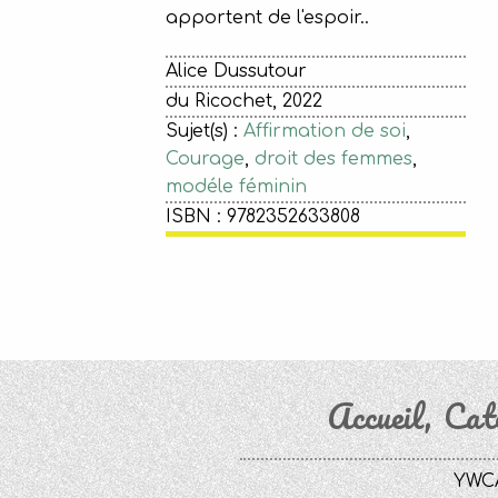
apportent de l'espoir..
Alice Dussutour
du Ricochet, 2022
Sujet(s) :
Affirmation de soi
,
Courage
,
droit des femmes
,
modéle féminin
ISBN : 9782352633808
Accueil
Cat
YWCA