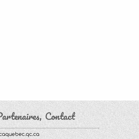
artenaires
Contact
caquebec.qc.ca