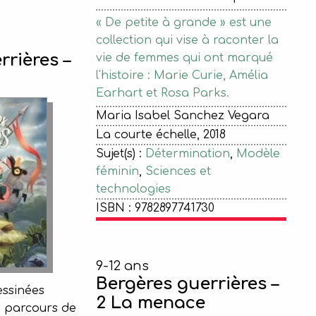
« De petite à grande » est une
collection qui vise à raconter la
rrières –
vie de femmes qui ont marqué
l'histoire : Marie Curie, Amélia
Earhart et Rosa Parks.
Maria Isabel Sanchez Vegara
La courte échelle, 2018
Sujet(s) :
Détermination
,
Modèle
féminin
,
Sciences et
technologies
ISBN : 9782897741730
9-12 ans
Bergères guerrières –
ssinées
2 La menace
e parcours de