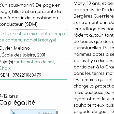
Molly, 10 ans, et de
d'un sous-marin? De page en
apprentis de l'ordr
page, l'illustration présente la
Bergères Guerrière
vue à partir de la cabine du
s'entraînent afin d
conducteur. [SDM]
leur village des da
Ce livre est un excellent exemple
rôdent autour, tan
de contenu non-stéréotypé.
de boucs que des c
surnaturelles. Puisq
Olivier Melano
hommes aptes à se
L'École des loisirs, 2001
partis il y a dix ans
Sujet(s) :
Affirmation de soi
,
participer à la Gr
Choix
dans les terres mor
ISBN : 9782211060479
les femmes qui ont 
charge la protectio
mais quelques jeu
9-12 ans
ayant atteint leur m
Cap égalité
souhaitent eux aussi
brigade de guerrie