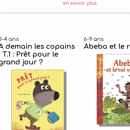
en savoir plus.
0-4 ans
6-9 ans
A demain les copains
Abeba et le 
! T.1 : Prêt pour le
grand jour ?