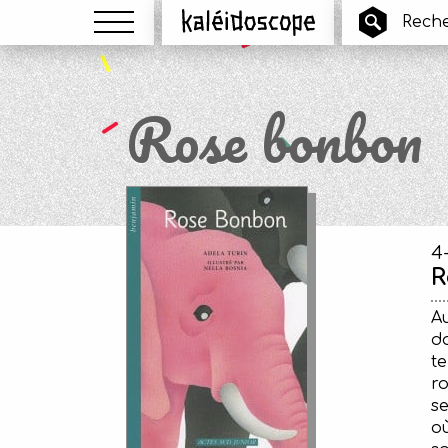
Menu
Kaléidoscope
Rose bonbon
4
R
Au
da
te
ro
se
où