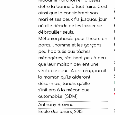
Madame Porchon en a assez
d'être la bonne à tout faire. C'est
ainsi que la considèrent son
mari et ses deux fils jusqu'au jour
où elle décide de les laisser se
débrouiller seuls.
Métamorphosés pour l'heure en
porcs, l'homme et les garçons,
peu habitués aux tâches
ménagères, réalisent peu à peu
que leur maison devient une
véritable soue. Alors réapparaît
la maman qu'ils aideront
désormais, tandis qu'elle
s'initiera à la mécanique
automobile. [SDM]
Anthony Browne
École des loisirs, 2013