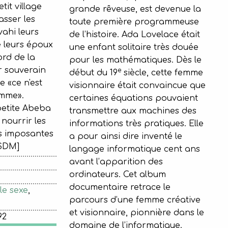
it village
grande rêveuse, est devenue la
asser les
toute première programmeuse
vahi leurs
de l’histoire. Ada Lovelace était
e leurs époux
une enfant solitaire très douée
ord de la
pour les mathématiques. Dès le
ur souverain
e
début du 19
siècle, cette femme
 «ce n'est
visionnaire était convaincue que
omme».
certaines équations pouvaient
petite Abeba
transmettre aux machines des
 nourrir les
informations très pratiques. Elle
es imposantes
a pour ainsi dire inventé le
i. [SDM]
langage informatique cent ans
avant l’apparition des
ordinateurs. Cet album
documentaire retrace le
le sexe
,
parcours d’une femme créative
et visionnaire, pionnière dans le
92
domaine de l’informatique.