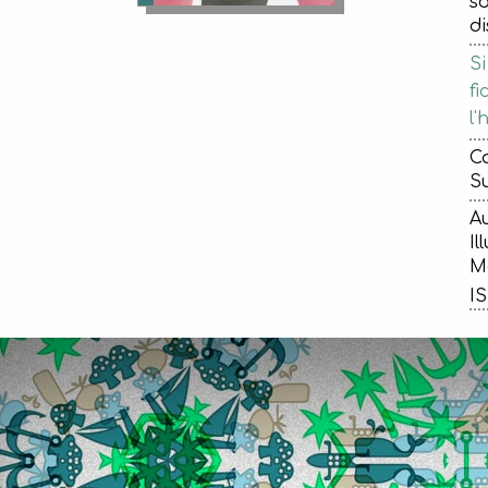
sœ
d
Si
fi
l'
Ca
Su
Au
Il
Ma
IS