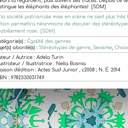
urs la regardent, puis suivent ses traces. Depuis ce te
istingue les éléphants des éléphantes! [SDM]
 la société patriarcale mise en scène ne sied plus trè
ction permettra néanmoins de discuter des stéréotypes
habillement rose.. [SDM]
tégorie(s) :
Égalité des genres
jet(s) abordé(s) :
Stéréotypes de genre
,
Sexisme
,
Choix
teur / Autrice : Adela Turin
lustrateur / Illustratrice : Nella Bosnia
ison d'édition :
Actes Sud Junior , c2008 ; N. É. 2014
BN : 9782330031749