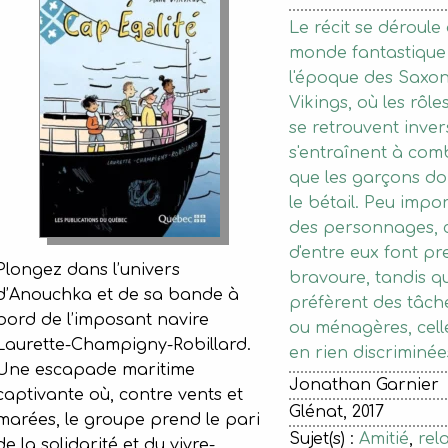
Le récit se déroul
monde fantastique 
l'époque des Saxon
Vikings, où les rôl
se retrouvent inverse
s'entraînent à com
que les garçons d
le bétail. Peu impor
des personnages, c
d'entre eux font pr
Plongez dans l’univers
bravoure, tandis qu
d’Anouchka et de sa bande à
préfèrent des tâc
bord de l’imposant navire
ou ménagères, celle
Laurette-Champigny-Robillard.
en rien discriminée
Une escapade maritime
Jonathan Garnier
captivante où, contre vents et
Glénat, 2017
marées, le groupe prend le pari
Sujet(s) :
Amitié
,
rel
de la solidarité et du vivre-