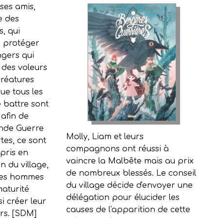
 ses amis,
e des
s, qui
e protéger
ngers qui
t des voleurs
réatures
ue tous les
 battre sont
 afin de
ande Guerre
Molly, Liam et leurs
tes, ce sont
compagnons ont réussi à
pris en
vaincre la Malbête mais au prix
n du village,
de nombreux blessés. Le conseil
nes hommes
du village décide d'envoyer une
aturité
délégation pour élucider les
 créer leur
causes de l'apparition de cette
rs. [SDM]