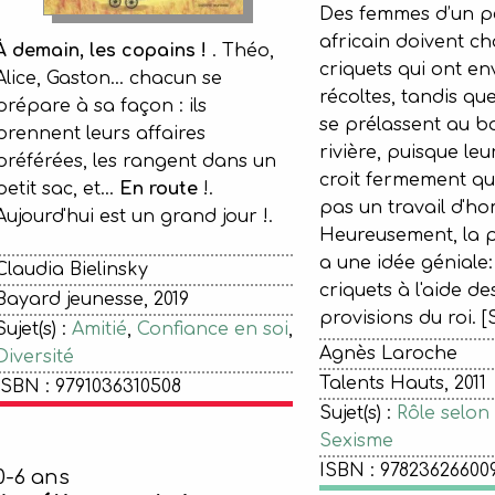
Des femmes d’un pet
africain doivent ch
À demain, les copains !
. Théo,
criquets qui ont en
Alice, Gaston... chacun se
récoltes, tandis qu
prépare à sa façon : ils
se prélassent au b
prennent leurs affaires
rivière, puisque le
préférées, les rangent dans un
croit fermement que
petit sac, et...
En route
!.
pas un travail d'h
Aujourd'hui est un grand jour !.
Heureusement, la 
a une idée géniale:
Claudia Bielinsky
criquets à l'aide d
Bayard jeunesse, 2019
provisions du ro
Sujet(s) :
Amitié
,
Confiance en soi
,
Agnès Laroche
Diversité
Talents Hauts, 2011
ISBN : 9791036310508
Sujet(s) :
Rôle selon 
Sexisme
ISBN : 97823626600
0-6 ans