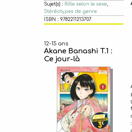
Sujet(s) :
Rôle selon le sexe
,
Stéréotypes de genre
ISBN : 9782211213707
12-15 ans
Akane Banashi T.1 :
Ce jour-là