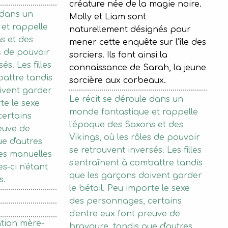
créature née de la magie noire.
e dans un
Molly et Liam sont
et rappelle
naturellement désignés pour
s et des
mener cette enquête sur l'île des
es de pouvoir
sorciers. Ils font ainsi la
́s. Les filles
connaissance de Sarah, la jeune
battre tandis
sorcière aux corbeaux.
oivent garder
Le récit se déroule dans un
te le sexe
monde fantastique et rappelle
ertains
l'époque des Saxons et des
euve de
Vikings, où les rôles de pouvoir
e d'autres
se retrouvent inversés. Les filles
hes manuelles
s'entraînent à combattre tandis
s-ci n'étant
que les garçons doivent garder
s.
le bétail. Peu importe le sexe
des personnages, certains
d'entre eux font preuve de
ation mère-
bravoure, tandis que d'autres