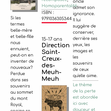
oncle
Homoparentalité
admet son
ISBN :
ignorance.
Si les
9791036305344
Il lui
termes
suggère de
belle-mère
conserver,
et belle-fille
derrière ses
15-17 ans
nous
Direction
yeux, les
ennuient,
Saint-
images et
peut-on en
les
Creux-
inventer de
souvenirs
des-
nouveaux?
de ceux
Meuh-
Perdue
qu'elle aime.
Meuh
dans ses
Le thème
souvenirs
de la perte
au sommet
est abordée
du mont
ici avec
Royal,
douceur et