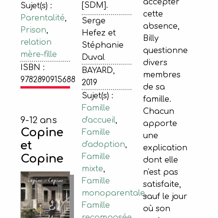
accepter
[SDM].
Sujet(s) :
cette
Parentalité
,
Serge
absence,
Prison
,
Hefez et
Billy
relation
Stéphanie
questionne
mère-fille
Duval
divers
ISBN :
BAYARD,
membres
9782890915688
2019
de sa
Sujet(s) :
famille.
Famille
Chacun
9-12 ans
d'accueil
,
apporte
Copine
Famille
une
et
d'adoption
,
explication
Famille
Copine
dont elle
mixte
,
n'est pas
Famille
satisfaite,
monoparentale
,
sauf le jour
Famille
où son
recomposée
,