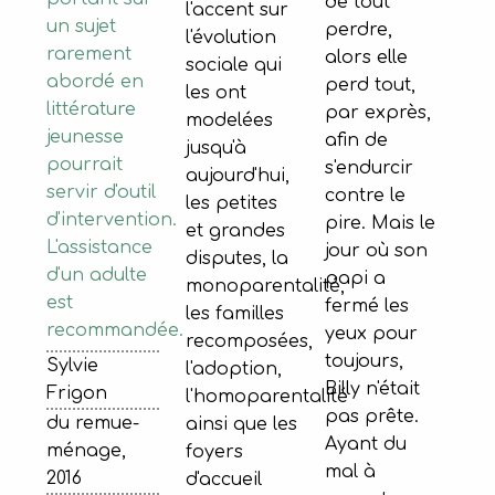
de tout
l'accent sur
un sujet
perdre,
l'évolution
rarement
alors elle
sociale qui
abordé en
perd tout,
les ont
littérature
par exprès,
modelées
jeunesse
afin de
jusqu'à
pourrait
s'endurcir
aujourd'hui,
servir d'outil
contre le
les petites
d'intervention.
pire. Mais le
et grandes
L'assistance
jour où son
disputes, la
d'un adulte
papi a
monoparentalité,
est
fermé les
les familles
recommandée.
yeux pour
recomposées,
toujours,
Sylvie
l'adoption,
Billy n'était
Frigon
l'homoparentalité
pas prête.
du remue-
ainsi que les
Ayant du
ménage,
foyers
mal à
2016
d'accueil