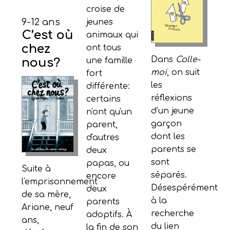
croise de
9-12 ans
jeunes
C’est où
animaux qui
chez
ont tous
Dans
Colle-
une famille
nous?
moi
, on suit
fort
les
différente:
réflexions
certains
d’un jeune
n'ont qu'un
garçon
parent,
dont les
d'autres
parents se
deux
sont
papas, ou
Suite à
séparés.
encore
l'emprisonnement
Désespérément
deux
de sa mère,
à la
parents
Ariane, neuf
recherche
adoptifs. À
ans,
du lien
la fin de son