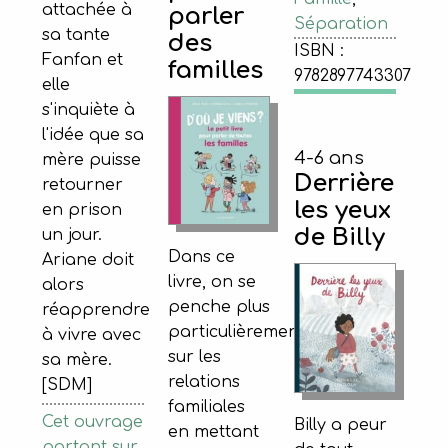
attachée à
parler
Séparation
sa tante
des
ISBN :
Fanfan et
familles
9782897743307
elle
s'inquiète à
l'idée que sa
4-6 ans
mère puisse
Derrière
retourner
les yeux
en prison
de Billy
un jour.
Dans ce
Ariane doit
livre, on se
alors
penche plus
réapprendre
particulièrement
à vivre avec
sur les
sa mère.
relations
[SDM]
familiales
Cet ouvrage
Billy a peur
en mettant
portant sur