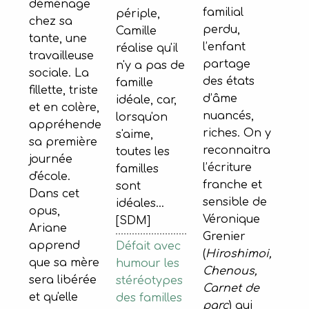
déménage
familial
périple,
chez sa
perdu,
Camille
tante, une
l’enfant
réalise qu'il
travailleuse
partage
n'y a pas de
sociale. La
des états
famille
fillette, triste
d’âme
idéale, car,
et en colère,
nuancés,
lorsqu'on
appréhende
riches. On y
s'aime,
sa première
reconnaitra
toutes les
journée
l’écriture
familles
d'école.
franche et
sont
Dans cet
sensible de
idéales...
opus,
Véronique
[SDM]
Ariane
Grenier
apprend
Défait avec
(
Hiroshimoi,
que sa mère
humour les
Chenous,
sera libérée
stéréotypes
Carnet de
et qu'elle
des familles
parc
) qui