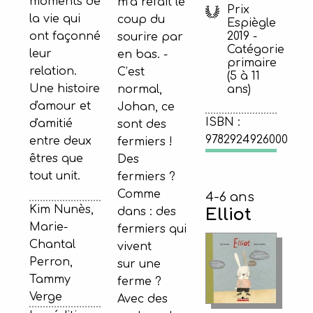
moments de
m’a refait le
Prix
la vie qui
coup du
Espiègle
ont façonné
2019 -
sourire par
Catégorie
leur
en bas. -
primaire
relation.
C’est
(5 à 11
Une histoire
normal,
ans)
d'amour et
Johan, ce
ISBN :
d'amitié
sont des
9782924926000
entre deux
fermiers !
êtres que
Des
tout unit.
fermiers ?
Comme
4-6 ans
Kim Nunès,
dans : des
Elliot
Marie-
fermiers qui
Chantal
vivent
Perron,
sur une
Tammy
ferme ?
Verge
Avec des