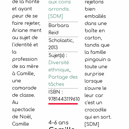
de la honte
aux coins
rejetons
et ayant
arrondis.
bien
peur de se
[SDM]
emballés
faire rejeter,
dans une
Barbara
Ariane ment
boîte en
Reid
au sujet de
carton,
Scholastic,
l'identité et
tandis que
2013
la
la famille
Sujet(s) :
profession
pingouin a
Diversité
de sa mère
toute une
ethnique
,
à Camille,
surprise
Partage des
une
lorsque
tâches
camarade
s'ouvre le
ISBN :
de classe.
leur car
9781443119610
Au
c'est un
spectacle
crocodile
de Noël,
qui en sort.
4-6 ans
Camille
[SDM]