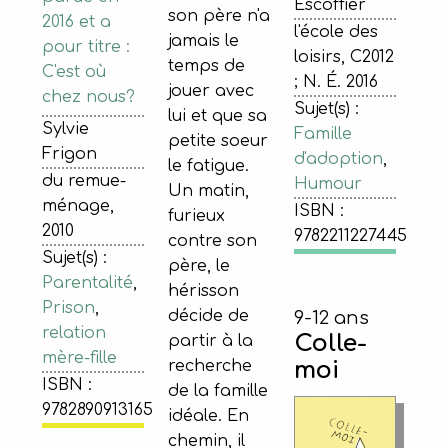
Escoffier
son père n'a
2016 et a
l'école des
jamais le
pour titre :
loisirs, C2012
temps de
C'est où
; N. É. 2016
jouer avec
chez nous?
Sujet(s) :
lui et que sa
Sylvie
Famille
petite soeur
Frigon
d'adoption
,
le fatigue.
du remue-
Humour
Un matin,
ménage,
ISBN :
furieux
2010
9782211227445
contre son
Sujet(s) :
père, le
Parentalité
,
hérisson
Prison
,
décide de
9-12 ans
relation
Colle-
partir à la
mère-fille
recherche
moi
ISBN :
de la famille
9782890913165
idéale. En
chemin, il