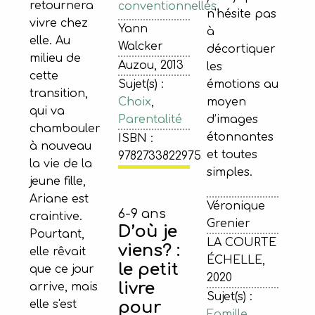
retournera
conventionnelles.
n’hésite pas
vivre chez
Yann
à
elle. Au
Walcker
décortiquer
milieu de
Auzou, 2013
les
cette
Sujet(s) :
émotions au
transition,
Choix
,
moyen
qui va
Parentalité
d’images
chambouler
étonnantes
ISBN :
à nouveau
et toutes
9782733822975
la vie de la
simples.
jeune fille,
Ariane est
Véronique
6-9 ans
craintive.
Grenier
D’où je
Pourtant,
LA COURTE
viens? :
elle rêvait
ÉCHELLE,
le petit
que ce jour
2020
livre
arrive, mais
Sujet(s) :
pour
elle s'est
Famille
,