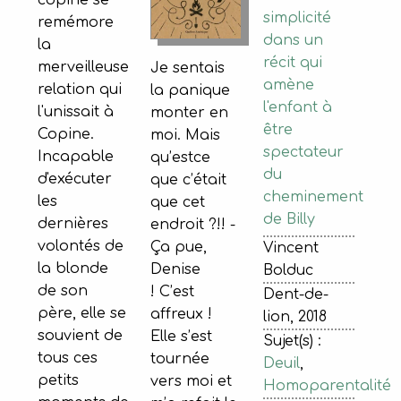
copine se
simplicité
remémore
dans un
la
récit qui
merveilleuse
Je sentais
amène
relation qui
la panique
l'enfant à
l'unissait à
monter en
être
Copine.
moi. Mais
spectateur
Incapable
qu’estce
du
d'exécuter
que c’était
cheminement
les
que cet
de Billy
dernières
endroit ?!! -
volontés de
Ça pue,
Vincent
la blonde
Denise
Bolduc
de son
! C’est
Dent-de-
père, elle se
affreux !
lion, 2018
souvient de
Elle s’est
Sujet(s) :
tous ces
tournée
Deuil
,
petits
vers moi et
Homoparentalité