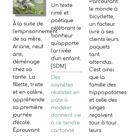
Parcourant
Un texte
le monde à
rimé et
bicyclette,
poétique
À la suite de
un facteur
célébrant le
l'emprisonnement
livre à ses
bonheur
de sa mère,
clients leurs
qu'apporte
Ariane, neuf
paquets
l'arrivée
ans,
tant
d'un enfant.
déménage
attendus.
[SDM]
chez sa
C'est ainsi
tante. La
Des
que la
fillette, triste
saynètes
famille des
et en colère,
réalistes en
hippopotames
appréhende
pâte à
et celle des
sa première
modeler
singes
journée
donnent vie
reçoivent
d'école.
à ce tendre
tour à tour
Éprouvant
cartonné
leurs