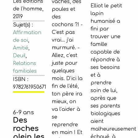
Les éditions
vaches, des
Elliot le petit
de l'homme,
poules et
lapin
2019
des
humanisé a
cochons ?! -
Sujet(s) :
fini par
C’est pas
Affirmation
trouver une
vrai… j’ai
de soi
,
famille
murmuré. -
Amitié
,
capable de
Allez, c’est
Deuil
,
répondre à
juste pour
Relations
ses besoins
quelques
familiales
et à
mois. D’ici la
ISBN :
prendre
fin de l’été,
9782761950671
soin de lui,
ton père ira
après que
mieux, on
ses parents
va l’aider à
6-9 ans
biologiques
se
Des
aient
reprendre
roches
malheureusement
en main ! Et
plein les
échoué, à