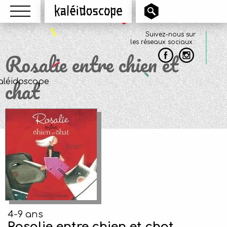
Menu
Kaléidoscope
Suivez-nous sur
les réseaux sociaux :
Rosalie entre chien et
chat
4-9 ans
Rosalie entre chien et chat