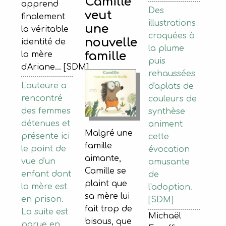
Camille
apprend
Des
veut
finalement
illustrations
une
la véritable
croquées à
nouvelle
identité de
la plume
famille
la mère
puis
d'Ariane... [SDM]
rehaussées
L'auteure a
d'aplats de
rencontré
couleurs de
des femmes
synthèse
détenues et
animent
Malgré une
présente ici
cette
famille
le point de
évocation
aimante,
vue d'un
amusante
Camille se
enfant dont
de
plaint que
la mère est
l'adoption.
sa mère lui
en prison.
[SDM]
fait trop de
La suite est
Michaël
bisous, que
parue en