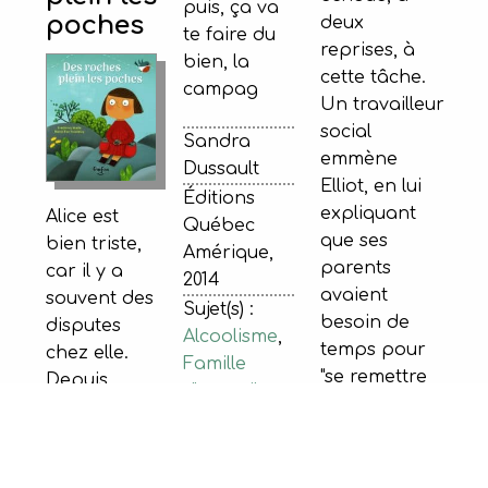
puis, ça va
poches
deux
te faire du
reprises, à
bien, la
cette tâche.
campag
Un travailleur
social
Sandra
emmène
Dussault
Elliot, en lui
Éditions
expliquant
Alice est
Québec
que ses
bien triste,
Amérique,
parents
car il y a
2014
avaient
souvent des
Sujet(s) :
besoin de
disputes
Alcoolisme
,
temps pour
chez elle.
Famille
"se remettre
Depuis
d'accueil
en forme" et
quelque
ISBN :
qu'une
temps, elle
9782764427255
autre
ramasse
famille allait