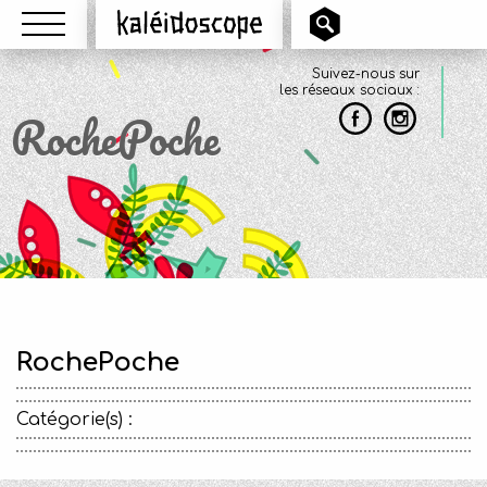
Menu
Kaléidoscope
Suivez-nous sur
les réseaux sociaux :
RochePoche
RochePoche
Catégorie(s) :