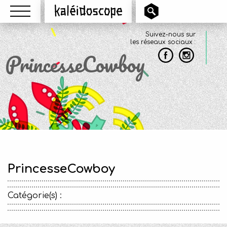
Menu
Kaléidoscope
Suivez-nous sur
les réseaux sociaux :
PrincesseCowboy
PrincesseCowboy
Catégorie(s) :