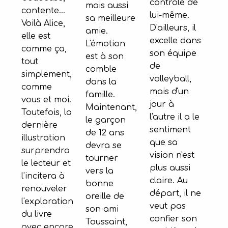
contrôle de
mais aussi
contente...
lui-même.
sa meilleure
Voilà Alice,
D'ailleurs, il
amie.
elle est
excelle dans
L'émotion
comme ça,
son équipe
est à son
tout
de
comble
simplement,
volleyball,
dans la
comme
mais d'un
famille.
vous et moi.
jour à
Maintenant,
Toutefois, la
l'autre il a le
le garçon
dernière
sentiment
de 12 ans
illustration
que sa
devra se
surprendra
vision n'est
tourner
le lecteur et
plus aussi
vers la
l'incitera à
claire. Au
bonne
renouveler
départ, il ne
oreille de
l'exploration
veut pas
son ami
du livre
confier son
Toussaint,
avec encore