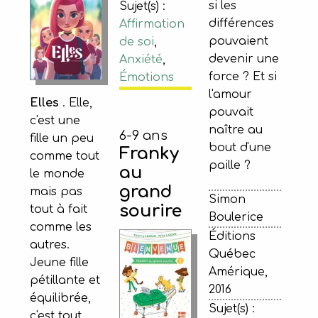
si les
Sujet(s) :
différences
Affirmation
pouvaient
de soi
,
devenir une
Anxiété
,
force ? Et si
Émotions
l'amour
Elles
. Elle,
pouvait
c'est une
naître au
6-9 ans
fille un peu
bout d'une
Franky
comme tout
paille ?
au
le monde
grand
mais pas
Simon
sourire
tout à fait
Boulerice
comme les
Éditions
autres.
Québec
Jeune fille
Amérique,
pétillante et
2016
équilibrée,
Sujet(s) :
c'est tout