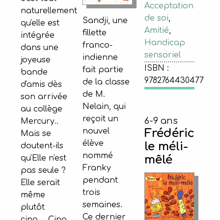
Acceptation
naturellement
de soi
,
Sandji, une
qu'elle est
Amitié
,
fillette
intégrée
Handicap
franco-
dans une
sensoriel
indienne
joyeuse
ISBN :
fait partie
bande
9782764430477
de la classe
d'amis dès
de M.
son arrivée
Nelain, qui
au collège
reçoit un
6-9 ans
Mercury..
Frédéric
nouvel
Mais se
élève
le méli-
doutent-ils
nommé
mêlé
qu'Elle n'est
Franky
pas seule ?
pendant
Elle serait
trois
même
semaines.
plutôt
Ce dernier
cinq.... Cinq