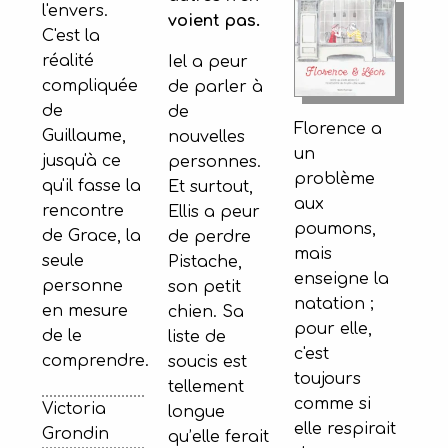
l'envers.
voient pas.
C'est la
réalité
Iel a peur
compliquée
de parler à
de
de
Florence a
Guillaume,
nouvelles
un
jusqu'à ce
personnes.
problème
qu'il fasse la
Et surtout,
aux
rencontre
Ellis a peur
poumons,
de Grace, la
de perdre
mais
seule
Pistache,
enseigne la
personne
son petit
natation ;
en mesure
chien. Sa
pour elle,
de le
liste de
c'est
comprendre.
soucis est
toujours
tellement
comme si
Victoria
longue
elle respirait
Grondin
qu’elle ferait