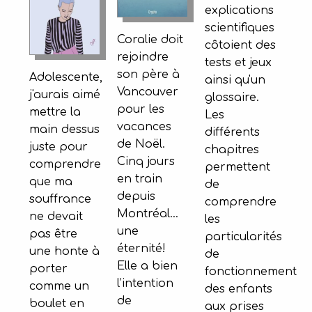
explications
scientifiques
Coralie doit
côtoient des
rejoindre
tests et jeux
son père à
Adolescente,
ainsi qu'un
Vancouver
j'aurais aimé
glossaire.
pour les
mettre la
Les
vacances
main dessus
différents
de Noël.
juste pour
chapitres
Cinq jours
comprendre
permettent
en train
que ma
de
depuis
souffrance
comprendre
Montréal...
ne devait
les
une
pas être
particularités
éternité!
une honte à
de
Elle a bien
porter
fonctionnement
l’intention
comme un
des enfants
de
boulet en
aux prises