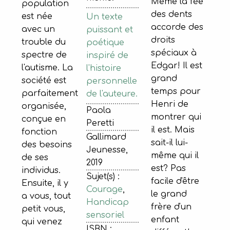
Même la fée
population
des dents
est née
Un texte
accorde des
avec un
puissant et
droits
trouble du
poétique
spéciaux à
spectre de
inspiré de
Edgar! Il est
l'autisme. La
l'histoire
grand
société est
personnelle
temps pour
parfaitement
de l'auteure.
Henri de
organisée,
Paola
montrer qui
conçue en
Peretti
il est. Mais
fonction
Gallimard
sait-il lui-
des besoins
Jeunesse,
même qui il
de ses
2019
est? Pas
individus.
Sujet(s) :
facile d'être
Ensuite, il y
Courage
,
le grand
a vous, tout
Handicap
frère d'un
petit vous,
sensoriel
enfant
qui venez
ISBN :