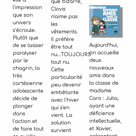
elle a
que bizarre,
l’impression
Clovis
que son
n'aime pas
univers
les
s’écroule.
vêtements.
Plutôt que
Il préfère
Aujourd’hui,
de se laisser
être tout
on accueille
paralyser
nu...TOUJOURS
deux
par le
tout nu.
nouveaux
chagrin, la
Cette
amis dans
très
particularité
la classe de
cartésienne
peu devenir
madame
adolescente
embêtante
Caro : Julia,
décide de
avec l'hiver
ayant une
plonger
qui s'en
déficience
dans
vient. La
intellectuelle,
l’action et
solution
et Xavier,
de faire tout
survient