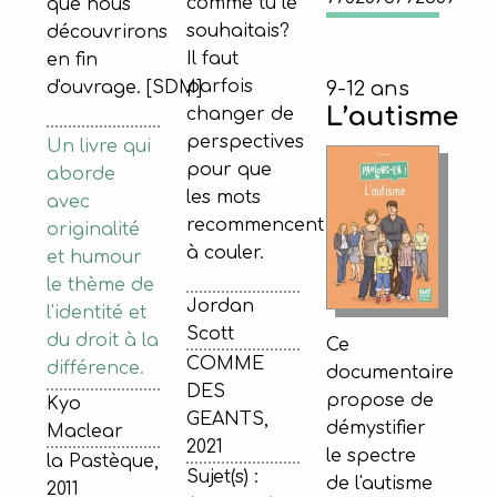
comme tu le
que nous
souhaitais?
découvrirons
Il faut
en fin
parfois
d'ouvrage. [SDM]
9-12 ans
L’autisme
changer de
perspectives
Un livre qui
pour que
aborde
les mots
avec
recommencent
originalité
à couler.
et humour
le thème de
Jordan
l'identité et
Scott
du droit à la
Ce
COMME
différence.
documentaire
DES
propose de
Kyo
GEANTS,
démystifier
Maclear
2021
le spectre
la Pastèque,
Sujet(s) :
de l'autisme
2011