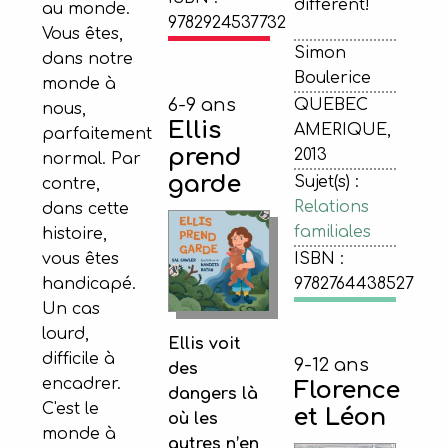
différent!
au monde.
9782924537732
Vous êtes,
Simon
dans notre
Boulerice
monde à
6-9 ans
QUEBEC
nous,
Ellis
AMERIQUE,
parfaitement
prend
2013
normal. Par
garde
Sujet(s) :
contre,
Relations
dans cette
familiales
histoire,
vous êtes
ISBN :
handicapé.
9782764438527
Un cas
lourd,
Ellis voit
difficile à
9-12 ans
des
encadrer.
Florence
dangers là
C'est le
et Léon
où les
monde à
autres n’en