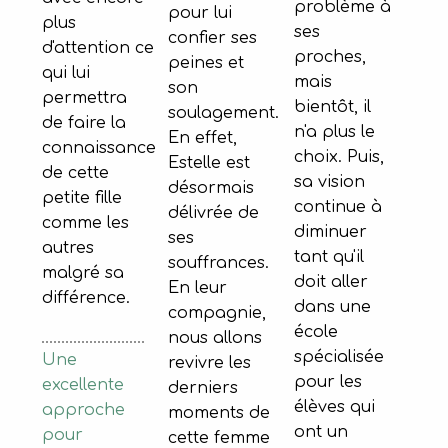
problème à
pour lui
plus
ses
confier ses
d'attention ce
proches,
peines et
qui lui
mais
son
permettra
bientôt, il
soulagement.
de faire la
n'a plus le
En effet,
connaissance
choix. Puis,
Estelle est
de cette
sa vision
désormais
petite fille
continue à
délivrée de
comme les
diminuer
ses
autres
tant qu'il
souffrances.
malgré sa
doit aller
En leur
différence.
dans une
compagnie,
école
nous allons
spécialisée
Une
revivre les
pour les
excellente
derniers
élèves qui
approche
moments de
ont un
pour
cette femme