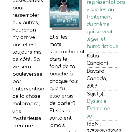
désespérées
représentations
pour
visuelles au
ressembler
traitement
aux autres,
du thème
Fourchon
qui se veut
Et si les
n'y arrive
léger et
mots
pas et est
humoristique.
s'accrochaient
toujours mis
Katia
dans le
de côté. Sa
Canciani
fond de ta
vie sera
Bayard
bouche à
bouleversée
Canada,
chaque fois
par
2009
que tu
l'intervention
Sujet(s) :
essaierais
de la chose
Dyslexie
,
de parler?
malpropre,
Estime de
Et s'ils ne
une
soi
sortaient
mystérieuse
ISBN :
jamais
créature
9782895792369