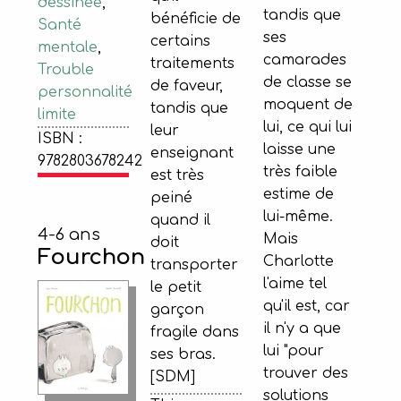
dessinée
,
tandis que
bénéficie de
Santé
ses
certains
mentale
,
camarades
traitements
Trouble
de classe se
de faveur,
personnalité
moquent de
tandis que
limite
lui, ce qui lui
leur
ISBN :
laisse une
enseignant
9782803678242
très faible
est très
estime de
peiné
lui-même.
quand il
4-6 ans
Mais
doit
Fourchon
Charlotte
transporter
l'aime tel
le petit
qu'il est, car
garçon
il n'y a que
fragile dans
lui "pour
ses bras.
trouver des
[SDM]
solutions