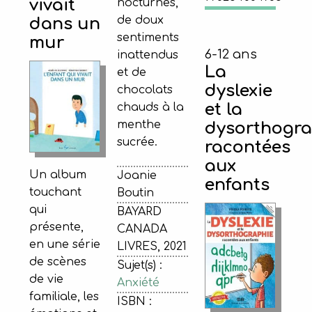
vivait
nocturnes,
de doux
dans un
sentiments
mur
6-12 ans
inattendus
La
et de
dyslexie
chocolats
et la
chauds à la
menthe
dysorthogra
sucrée.
racontées
aux
Un album
Joanie
enfants
touchant
Boutin
qui
BAYARD
présente,
CANADA
en une série
LIVRES, 2021
de scènes
Sujet(s) :
de vie
Anxiété
familiale, les
ISBN :