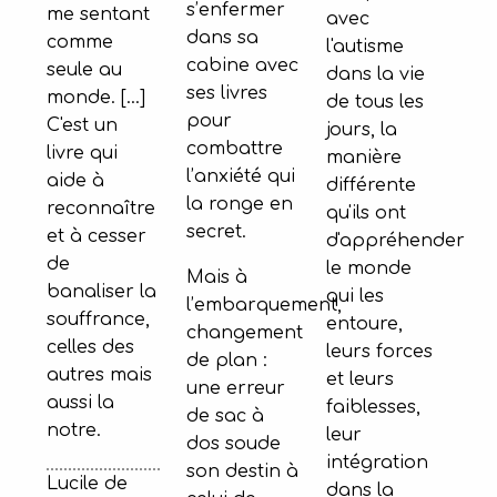
s’enfermer
me sentant
avec
dans sa
comme
l'autisme
cabine avec
seule au
dans la vie
ses livres
monde. [...]
de tous les
pour
C'est un
jours, la
combattre
livre qui
manière
l’anxiété qui
aide à
différente
la ronge en
reconnaître
qu'ils ont
secret.
et à cesser
d'appréhender
de
le monde
Mais à
banaliser la
qui les
l’embarquement,
souffrance,
entoure,
changement
celles des
leurs forces
de plan :
autres mais
et leurs
une erreur
aussi la
faiblesses,
de sac à
notre.
leur
dos soude
intégration
son destin à
Lucile de
dans la