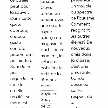
présentant
ce qu’elle
lorsque
un trouble
peut pour
Clovis
du spectre
la sauver.
tombe en
de l’autisme.
Dans cette
amour avec
Comment
quête
une culotte
réagiront
éperdue,
rayée
les autres
chaque
aperçu au
élèves?
De
geste
magasin. À
nouveaux
compte,
partir de ce
amis dans
pourvu qu’il
moment, les
la classe
,
permette à
zébrures
c’est une
Sam de ne
habillent le
amusante
pas
petit de la
bande
regarder en
tête aux
dessinée
face la
pieds !
sur le
cruelle
Guylaine
respect de
réalité : sa
Guay
la
mère est
de la