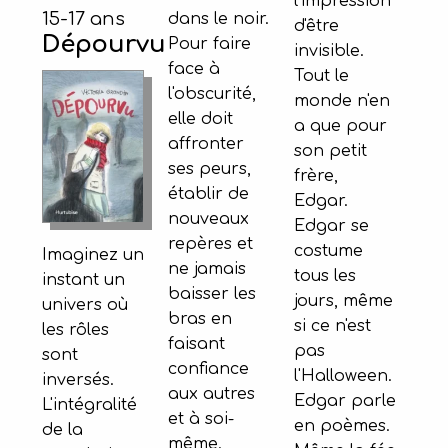
l'impression
15-17 ans
dans le noir.
d'être
Dépourvu
Pour faire
invisible.
face à
Tout le
l'obscurité,
monde n'en
elle doit
a que pour
affronter
son petit
ses peurs,
frère,
établir de
Edgar.
nouveaux
Edgar se
repères et
costume
Imaginez un
ne jamais
tous les
instant un
baisser les
jours, même
univers où
bras en
si ce n'est
les rôles
faisant
pas
sont
confiance
l'Halloween.
inversés.
aux autres
Edgar parle
L'intégralité
et à soi-
en poèmes.
de la
même.