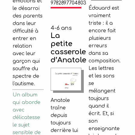
émotions et
9782897704803
Édouard est
le désarroi
vraiment
des parents
triste : il a
dans leur
4-6 ans
encore fait
difficulté à
La
plusieurs
entrer en
petite
erreurs
relation
casserole
dans sa
avec leur
d’Anatole
composition.
garçon qui
Les lettres
souffre du
et les sons
spectre de
se
l'autisme.
mélangent
Un album
toujours
Anatole
qui aborde
quand il
traîne
avec
écrit. Et, si
depuis
délicatesse
son
toujours
le sujet
enseignante
derrière lui
sensible de