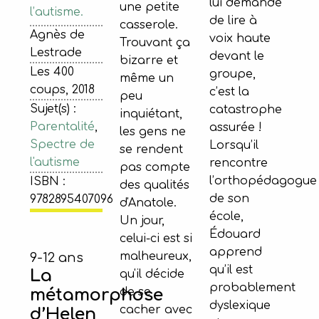
lui demande
une petite
l’autisme.
de lire à
casserole.
Agnès de
voix haute
Trouvant ça
Lestrade
devant le
bizarre et
Les 400
groupe,
même un
coups, 2018
c’est la
peu
Sujet(s) :
catastrophe
inquiétant,
Parentalité
,
assurée !
les gens ne
Spectre de
Lorsqu’il
se rendent
l'autisme
rencontre
pas compte
l’orthopédagogue
ISBN :
des qualités
de son
9782895407096
d'Anatole.
école,
Un jour,
Édouard
celui-ci est si
apprend
malheureux,
9-12 ans
qu’il est
La
qu'il décide
probablement
de se
métamorphose
dyslexique
cacher avec
d’Helen