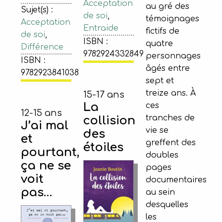
Acceptation
au gré des
Sujet(s) :
de soi
,
témoignages
Acceptation
Entraide
fictifs de
de soi
,
ISBN :
quatre
Différence
9782924332849
personnages
ISBN :
âgés entre
9782923841038
sept et
treize ans. À
15-17 ans
La
ces
12-15 ans
tranches de
collision
J’ai mal
vie se
des
et
greffent des
étoiles
pourtant,
doubles
ça ne se
pages
voit
documentaires
pas…
au sein
desquelles
les