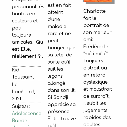
est en fait
personnalités
Charlotte
atteint
hautes en
fait le
d'une
couleurs et
portrait de
maladie
pas
son meilleur
rare et ne
toujours
ami:
peut
amicales..
Qui
Frédéric le
bouger que
est Elle,
"méli-mêlé".
sa tête, de
réellement ?
.
Toujours
sorte qu'il
distrait ou
suit les
Kid
en retard,
leçons
Toussaint
dyslexique
allongé
Le
et maladroit
dans son lit.
Lombard,
de surcroît,
Si Sandji
2021
il subit les
apprécie sa
Sujet(s) :
jugements
présence,
Adolescence
,
rapides des
Fatia trouve
Bande
adultes
qu'il