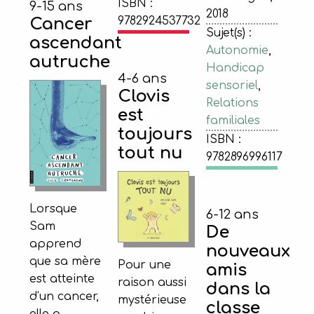
ISBN :
9-15 ans
2018
Cancer
9782924537732
Sujet(s) :
ascendant
Autonomie
,
autruche
Handicap
4-6 ans
sensoriel
,
Clovis
Relations
est
familiales
toujours
ISBN :
tout nu
9782896996117
Lorsque
6-12 ans
Sam
De
apprend
nouveaux
que sa mère
Pour une
amis
est atteinte
raison aussi
dans la
d’un cancer,
mystérieuse
classe