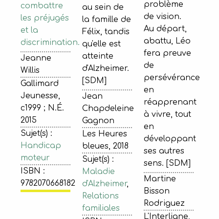
problème
combattre
au sein de
de vision.
les préjugés
la famille de
Au départ,
et la
Félix, tandis
abattu, Léo
discrimination.
qu'elle est
fera preuve
atteinte
Jeanne
de
d'Alzheimer.
Willis
persévérance
[SDM]
Gallimard
en
Jeunesse,
Jean
réapprenant
c1999 ; N.É.
Chapdeleine
à vivre, tout
2015
Gagnon
en
Sujet(s) :
Les Heures
développant
Handicap
bleues, 2018
ses autres
moteur
Sujet(s) :
sens. [SDM]
ISBN :
Maladie
Martine
9782070668182
d'Alzheimer
,
Bisson
Relations
Rodriguez
familiales
L'Interligne,