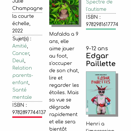
Julie
Spectre de
Champagne
l'autisme
la courte
ISBN :
échelle,
9782981617774
2022
Mafalda a 9
Sujet(s) :
ans, elle
Amitié
,
9-12 ans
aime jouer
Cancer
,
Edgar
au foot,
Deuil
,
Paillette
s'occuper
Relation
de son chat,
parents-
lire et
enfant
,
regarder les
Santé
étoiles. Mais
mentale
sa vue se
ISBN :
dégrade
9782897744137
rapidement
et elle sera
Henri a
bientôt