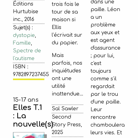
dans une
Éditions
trois fois le
paille. Léon
Hurtubise
tour de sa
a un
inc., 2016
maison si
problème
Ellis
Sujet(s) :
aux yeux et
l’écrivait sur
dystopie
,
est agent
du papier.
Famille
,
d'assurance
Spectre de
Mais
; pour lui,
l'autisme
parfois, nos
c'est
ISBN :
inquiétudes
toujours
9782897237455
ont une
comme s'il
utilité
regardait
inattendue…
par le trou
15-17 ans
d'une paille.
Elles T.1
Sal Sawler
Leur
: La
Second
rencontre
nouvelle(s)
Story Press,
chamboulera
2025
leurs vies. Et