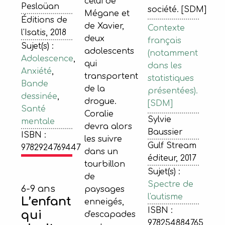
celui de
Pesloüan
société. [SDM]
Mégane et
Éditions de
de Xavier,
Contexte
l'Isatis, 2018
deux
français
Sujet(s) :
adolescents
(notamment
Adolescence
,
qui
dans les
Anxiété
,
transportent
statistiques
Bande
de la
présentées).
dessinée
,
drogue.
[SDM]
Santé
Coralie
Sylvie
mentale
devra alors
Baussier
ISBN :
les suivre
Gulf Stream
9782924769447
dans un
éditeur, 2017
tourbillon
Sujet(s) :
de
Spectre de
6-9 ans
paysages
l'autisme
L’enfant
enneigés,
ISBN :
qui
d'escapades
978254884765