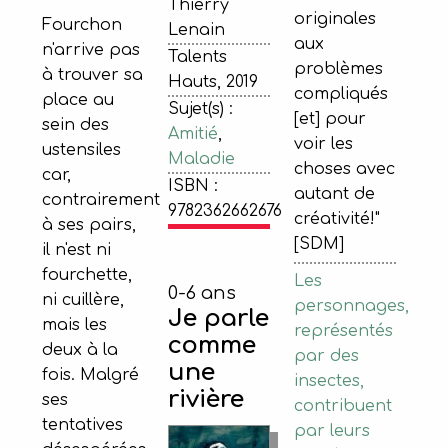
Thierry
originales
Fourchon
Lenain
aux
n'arrive pas
Talents
problèmes
à trouver sa
Hauts, 2019
compliqués
place au
Sujet(s) :
[et] pour
sein des
Amitié
,
voir les
ustensiles
Maladie
choses avec
car,
ISBN :
autant de
contrairement
9782362662676
créativité!"
à ses pairs,
[SDM]
il n'est ni
fourchette,
Les
0-6 ans
ni cuillère,
personnages,
Je parle
mais les
représentés
comme
deux à la
par des
une
fois. Malgré
insectes,
rivière
ses
contribuent
tentatives
par leurs