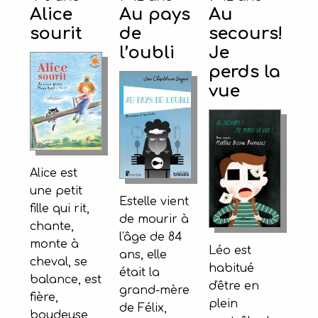
Alice
Au pays
Au
sourit
de
secours!
l’oubli
Je
perds la
vue
Alice est
une petit
Estelle vient
fille qui rit,
de mourir à
chante,
l'âge de 84
monte à
Léo est
ans, elle
cheval, se
habitué
était la
balance, est
d'être en
grand-mère
fière,
plein
de Félix,
boudeuse,