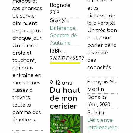
différence
malade et
Bagnole,
et la
ses chances
2019
richesse de
de survie
Sujet(s) :
la diversité!
diminuent
Différence
,
Un très bon
un peu plus
Spectre de
outil pour
chaque jour.
l'autisme
parler de la
Un roman
ISBN :
diversité
drôle et
9782897142599
des
touchant,
capacités.
qui nous
entraîne en
François St-
9-12 ans
montagnes
Du haut
Martin
russes à
de mon
Dans la
travers
tête, 2020
cerisier
toute la
gamme des
Sujet(s) :
émotions.
Déficience
intellectuelle
,