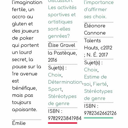
discussion.
l’importance
l'imagination
Les activités
d’affirmer
fertile, un
sportives et
ses choix.
accro au
artistiques
gluten et
Éléonore
sont-elles
des joueurs
Cannone
genrées?
de poker
Talents
Élise Gravel
qui portent
Hauts, c2012
un lourd
la Pastèque,
; N. É. 2017
secret, la
2016
Sujet(s) :
pause sur la
Sujet(s) :
Choix
,
1re avenue
Choix
,
Estime de
est
Détermination
,
soi
,
Fierté
,
bénéfique,
Sport
,
Stéréotypes
mais pas
Stéréotypes
de genre
toujours
de genre
ISBN :
apaisante.
ISBN :
9782362662126
9782923841984
Émilie