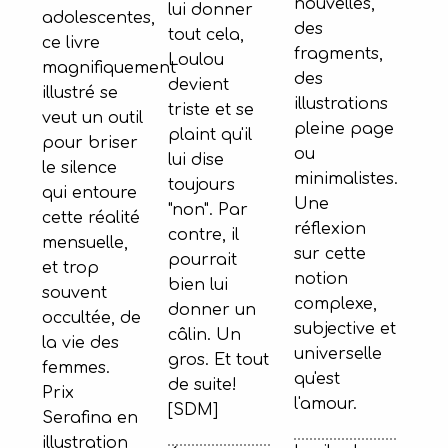
nouvelles,
lui donner
adolescentes,
des
tout cela,
ce livre
fragments,
Loulou
magnifiquement
des
devient
illustré se
illustrations
triste et se
veut un outil
pleine page
plaint qu'il
pour briser
ou
lui dise
le silence
minimalistes.
toujours
qui entoure
Une
"non". Par
cette réalité
réflexion
contre, il
mensuelle,
sur cette
pourrait
et trop
notion
bien lui
souvent
complexe,
donner un
occultée, de
subjective et
câlin. Un
la vie des
universelle
gros. Et tout
femmes.
qu'est
de suite!
Prix
l'amour.
[SDM]
Serafina en
illustration