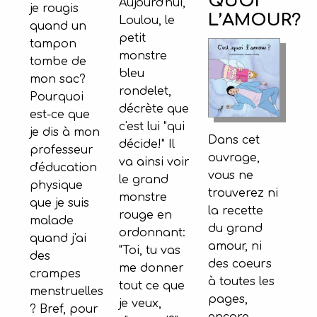
QUOI
Aujourd'hui,
je rougis
L’AMOUR?
Loulou, le
quand un
petit
tampon
monstre
tombe de
bleu
mon sac?
rondelet,
Pourquoi
décrète que
est-ce que
c'est lui "qui
je dis à mon
Dans cet
décide!" Il
professeur
ouvrage,
va ainsi voir
d'éducation
vous ne
le grand
physique
trouverez ni
monstre
que je suis
la recette
rouge en
malade
du grand
ordonnant:
quand j'ai
amour, ni
"Toi, tu vas
des
des coeurs
me donner
crampes
à toutes les
tout ce que
menstruelles
pages,
je veux,
? Bref, pour