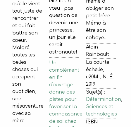
elle fit un
même à
qu'elle vient
vœu : pas
obliger son
tout juste de
question de
petit frère
rencontrer
devenir une
Mémo à
et qui fait
princesse,
être son
battre son
un jour elle
cobaye…
coeur.
serait
Alain
Malgré
astronaute!
Rainbault
toutes les
belles
La courte
Un
choses qui
échelle,
complément
occupent
c2014 ; N. É.
en fin
son
2019
d'ouvrage
quotidien,
donne des
Sujet(s) :
une
pistes pour
Détermination
,
mésaventure
favoriser la
Sciences et
avec sa
connaissance
technologies
mère
de soi chez
ISBN :
amorce une
l'enfant afin
9782897742669