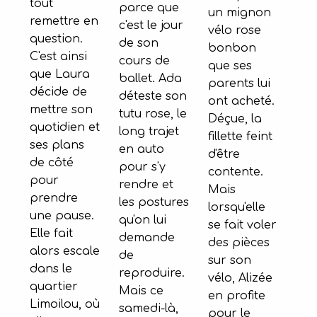
tout
parce que
un mignon
remettre en
c'est le jour
vélo rose
question.
de son
bonbon
C'est ainsi
cours de
que ses
que Laura
ballet. Ada
parents lui
décide de
déteste son
ont acheté.
mettre son
tutu rose, le
Déçue, la
quotidien et
long trajet
fillette feint
ses plans
en auto
d'être
de côté
pour s'y
contente.
pour
rendre et
Mais
prendre
les postures
lorsqu'elle
une pause.
qu'on lui
se fait voler
Elle fait
demande
des pièces
alors escale
de
sur son
dans le
reproduire.
vélo, Alizée
quartier
Mais ce
en profite
Limoilou, où
samedi-là,
pour le