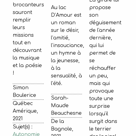
La girafe lui
brocanteurs
Au lac
propose
sauront
D’Amour est
son
remplir
un roman
déguisement
leurs
sur le désir,
de l'année
missions
l’amitié,
dernière,
tout en
l’insouciance,
qui lui
découvrant
un hymne à
permet de
la musique
la jeunesse,
se
et la poésie
à la
réchauffer
!
sensualité, à
un peu,
l’été.
mais qui
Simon
provoque
Boulerice
Sarah-
toute une
Québec
Maude
surprise
Amérique,
Beauchesne
lorsqu'il
2021
De la
surgit dans
Sujet(s) :
Bagnole,
le terrier
Autonomie