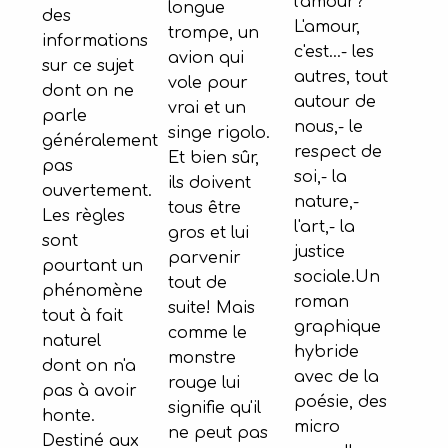
l'amour?
longue
des
L'amour,
trompe, un
informations
c'est...- les
avion qui
sur ce sujet
autres, tout
vole pour
dont on ne
autour de
vrai et un
parle
nous,- le
singe rigolo.
généralement
respect de
Et bien sûr,
pas
soi,- la
ils doivent
ouvertement.
nature,-
tous être
Les règles
l'art,- la
gros et lui
sont
justice
parvenir
pourtant un
sociale.Un
tout de
phénomène
roman
suite! Mais
tout à fait
graphique
comme le
naturel
hybride
monstre
dont on n'a
avec de la
rouge lui
pas à avoir
poésie, des
signifie qu'il
honte.
micro
ne peut pas
Destiné aux