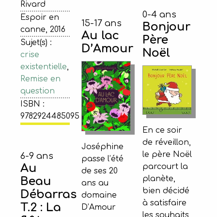
Rivard
0-4 ans
Espoir en
15-17 ans
Bonjour
canne, 2016
Au lac
Père
Sujet(s) :
D’Amour
Noël
crise
existentielle
,
Remise en
question
ISBN :
9782924485095
En ce soir
de réveillon,
Joséphine
le père Noël
6-9 ans
passe l’été
Au
parcourt la
de ses 20
planète,
Beau
ans au
bien décidé
Débarras
domaine
à satisfaire
T.2 : La
D’Amour
les souhaits