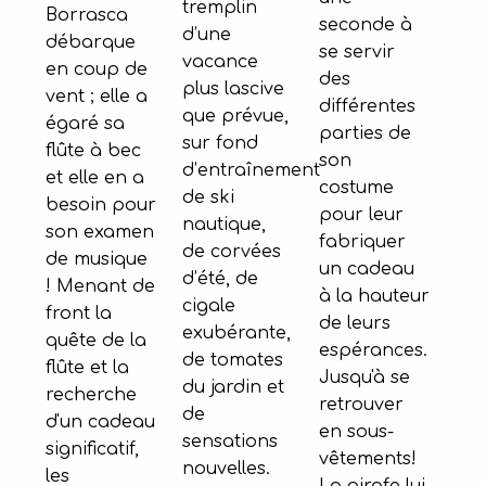
tremplin
Borrasca
seconde à
d’une
débarque
se servir
vacance
en coup de
des
plus lascive
vent ; elle a
différentes
que prévue,
égaré sa
parties de
sur fond
flûte à bec
son
d’entraînement
et elle en a
costume
de ski
besoin pour
pour leur
nautique,
son examen
fabriquer
de corvées
de musique
un cadeau
d’été, de
! Menant de
à la hauteur
cigale
front la
de leurs
exubérante,
quête de la
espérances.
de tomates
flûte et la
Jusqu'à se
du jardin et
recherche
retrouver
de
d'un cadeau
en sous-
sensations
significatif,
vêtements!
nouvelles.
les