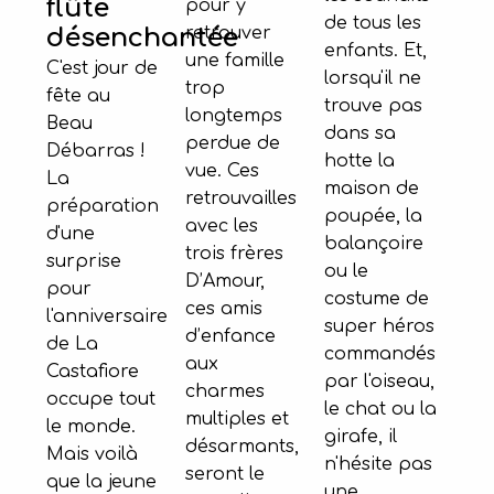
flûte
pour y
de tous les
retrouver
désenchantée
enfants. Et,
une famille
C'est jour de
lorsqu'il ne
trop
fête au
trouve pas
longtemps
Beau
dans sa
perdue de
Débarras !
hotte la
vue. Ces
La
maison de
retrouvailles
préparation
poupée, la
avec les
d'une
balançoire
trois frères
surprise
ou le
D’Amour,
pour
costume de
ces amis
l'anniversaire
super héros
d’enfance
de La
commandés
aux
Castafiore
par l'oiseau,
charmes
occupe tout
le chat ou la
multiples et
le monde.
girafe, il
désarmants,
Mais voilà
n'hésite pas
seront le
que la jeune
une