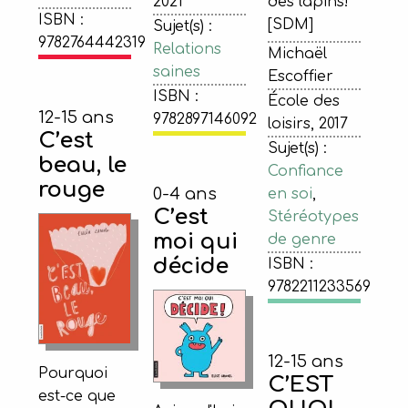
2021
des lapins!
ISBN :
[SDM]
Sujet(s) :
9782764442319
Relations
Michaël
saines
Escoffier
ISBN :
École des
12-15 ans
9782897146092
loisirs, 2017
C’est
Sujet(s) :
beau, le
Confiance
rouge
0-4 ans
en soi
,
C’est
Stéréotypes
moi qui
de genre
décide
ISBN :
9782211233569
12-15 ans
Pourquoi
C’EST
est-ce que