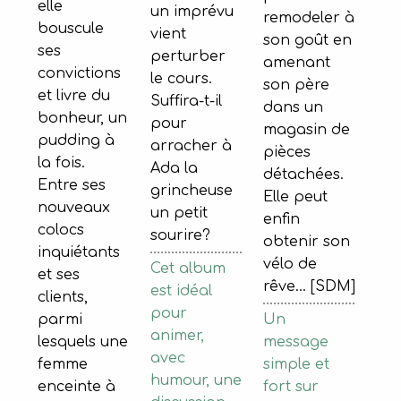
elle
un imprévu
remodeler à
bouscule
vient
son goût en
ses
perturber
amenant
convictions
le cours.
son père
et livre du
Suffira-t-il
dans un
bonheur, un
pour
magasin de
pudding à
arracher à
pièces
la fois.
Ada la
détachées.
Entre ses
grincheuse
Elle peut
nouveaux
un petit
enfin
colocs
sourire?
obtenir son
inquiétants
vélo de
Cet album
et ses
rêve... [SDM]
est idéal
clients,
pour
Un
parmi
animer,
message
lesquels une
avec
simple et
femme
humour, une
fort sur
enceinte à