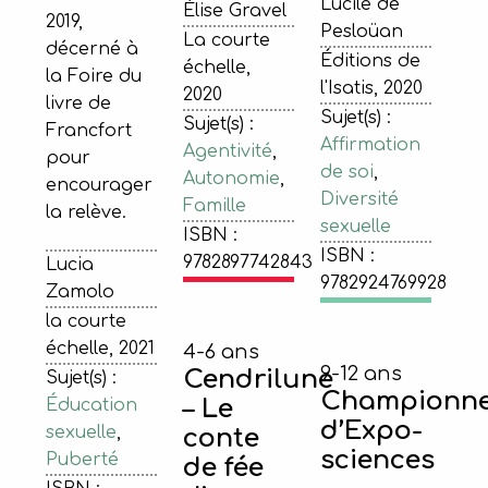
Lucile de
Élise Gravel
2019,
Pesloüan
La courte
décerné à
Éditions de
échelle,
la Foire du
l'Isatis, 2020
2020
livre de
Sujet(s) :
Sujet(s) :
Francfort
Affirmation
Agentivité
,
pour
de soi
,
Autonomie
,
encourager
Diversité
Famille
la relève.
sexuelle
ISBN :
ISBN :
9782897742843
Lucia
9782924769928
Zamolo
la courte
échelle, 2021
4-6 ans
9-12 ans
Cendrilune
Sujet(s) :
Championn
– Le
Éducation
d’Expo-
sexuelle
,
conte
sciences
Puberté
de fée