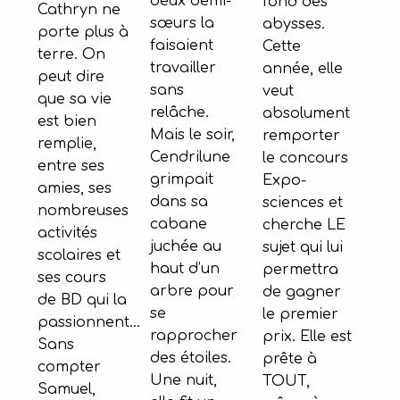
deux demi-
fond des
Cathryn ne
sœurs la
abysses.
porte plus à
faisaient
Cette
terre. On
travailler
année, elle
peut dire
sans
veut
que sa vie
relâche.
absolument
est bien
Mais le soir,
remporter
remplie,
Cendrilune
le concours
entre ses
grimpait
Expo-
amies, ses
dans sa
sciences et
nombreuses
cabane
cherche LE
activités
juchée au
sujet qui lui
scolaires et
haut d’un
permettra
ses cours
arbre pour
de gagner
de BD qui la
se
le premier
passionnent...
rapprocher
prix. Elle est
Sans
des étoiles.
prête à
compter
Une nuit,
TOUT,
Samuel,