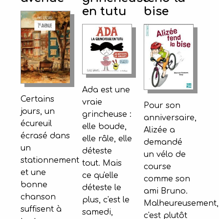
en tutu
bise
Ada est une
Certains
vraie
Pour son
jours, un
grincheuse :
anniversaire,
écureuil
elle boude,
Alizée a
écrasé dans
elle râle, elle
demandé
un
déteste
un vélo de
stationnement
tout. Mais
course
et une
ce qu'elle
comme son
bonne
déteste le
ami Bruno.
chanson
plus, c'est le
Malheureusement,
suffisent à
samedi,
c'est plutôt