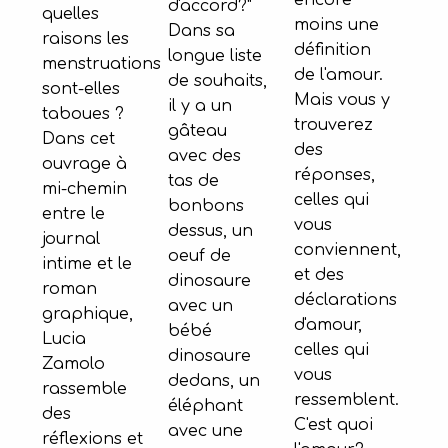
encore
d'accord?"
quelles
moins une
Dans sa
raisons les
définition
longue liste
menstruations
de l'amour.
de souhaits,
sont-elles
Mais vous y
il y a un
taboues ?
trouverez
gâteau
Dans cet
des
avec des
ouvrage à
réponses,
tas de
mi-chemin
celles qui
bonbons
entre le
vous
dessus, un
journal
conviennent,
oeuf de
intime et le
et des
dinosaure
roman
déclarations
avec un
graphique,
d'amour,
bébé
Lucia
celles qui
dinosaure
Zamolo
vous
dedans, un
rassemble
ressemblent.
éléphant
des
C'est quoi
avec une
réflexions et