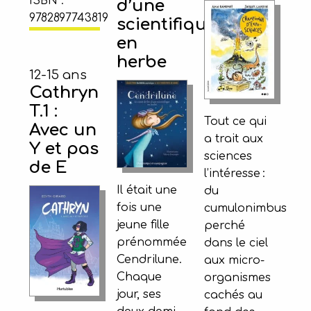
ISBN :
d’une
9782897743819
scientifique
en
herbe
12-15 ans
Cathryn
T.1 :
Tout ce qui
Avec un
a trait aux
Y et pas
sciences
de E
l’intéresse :
Il était une
du
fois une
cumulonimbus
jeune fille
perché
prénommée
dans le ciel
Cendrilune.
aux micro-
Chaque
organismes
jour, ses
cachés au