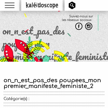
Menu
Kaléidoscope
Suivez-nous sur
les réseaux sociaux :
on_n_est_pas_des
poupees_mon
premier_manifeste_feminist
on_n_est_pas_des poupees_mon
premier_manifeste_feministe_2
Catégorie(s) :