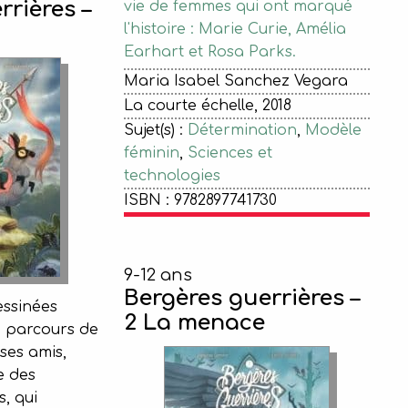
rrières –
vie de femmes qui ont marqué
l'histoire : Marie Curie, Amélia
Earhart et Rosa Parks.
Maria Isabel Sanchez Vegara
La courte échelle, 2018
Sujet(s) :
Détermination
,
Modèle
féminin
,
Sciences et
technologies
ISBN : 9782897741730
9-12 ans
Bergères guerrières –
ssinées
2 La menace
e parcours de
 ses amis,
e des
s, qui