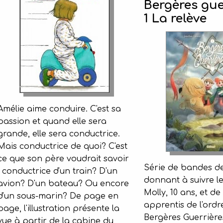
Bergères gue
1 La relève
Amélie aime conduire. C'est sa
passion et quand elle sera
grande, elle sera conductrice.
Mais conductrice de quoi? C'est
ce que son père voudrait savoir
Série de bandes de
: conductrice d'un train? D'un
donnant à suivre l
avion? D'un bateau? Ou encore
Molly, 10 ans, et de
d'un sous-marin? De page en
apprentis de l'ordr
page, l'illustration présente la
Bergères Guerrière
vue à partir de la cabine du