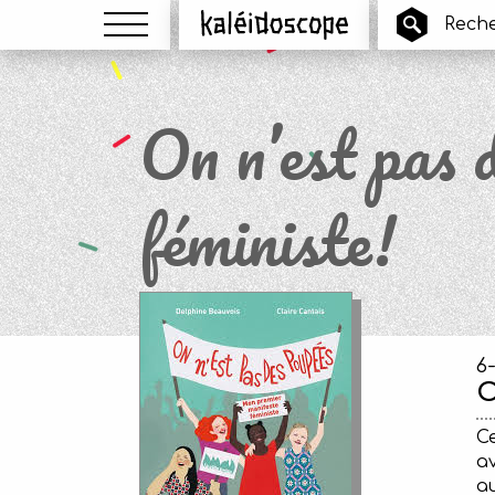
Menu
Kaléidoscope
On n’est pas 
féministe!
6
O
Ce
av
au