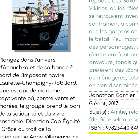
l'époque des Saxon
Vikings, où les rôl
se retrouvent inverse
s'entraînent à com
que les garçons d
le bétail. Peu impor
des personnages, c
d'entre eux font pr
Plongez dans l’univers
bravoure, tandis qu
d’Anouchka et de sa bande à
préfèrent des tâc
bord de l’imposant navire
ou ménagères, celle
Laurette-Champigny-Robillard.
en rien discriminée
Une escapade maritime
Jonathan Garnier
captivante où, contre vents et
Glénat, 2017
marées, le groupe prend le pari
Sujet(s) :
Amitié
,
rel
de la solidarité et du vivre-
fille
,
Rôle selon le s
ensemble. Direction Cap Égalité
ISBN : 97823440164
! Grâce au trait de la
talentueuse Anne Villeneuve, ce