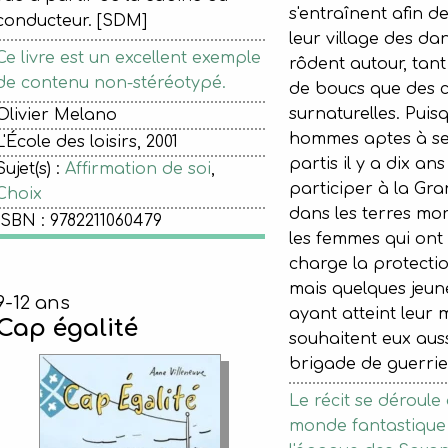
s'entraînent afin d
conducteur. [SDM]
leur village des da
Ce livre est un excellent exemple
rôdent autour, tan
de contenu non-stéréotypé.
de boucs que des c
surnaturelles. Puisq
Olivier Melano
hommes aptes à se
L'École des loisirs, 2001
partis il y a dix ans
Sujet(s) :
Affirmation de soi
,
participer à la Gr
Choix
dans les terres mor
ISBN : 9782211060479
les femmes qui ont 
charge la protectio
mais quelques jeu
9-12 ans
ayant atteint leur m
Cap égalité
souhaitent eux aussi
brigade de guerrie
Le récit se déroul
monde fantastique 