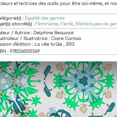
cteurs et lectrices des outils pour être soi-même, et n
tégorie(s) :
Égalité des genres
jet(s) abordé(s) :
Féminisme
,
Fierté
,
Stéréotypes de ge
teur / Autrice : Delphine Beauvois
lustrateur / Illustratrice : Claire Cantais
ison d'édition :
La ville brûle , 2013
BN : 9782360120369