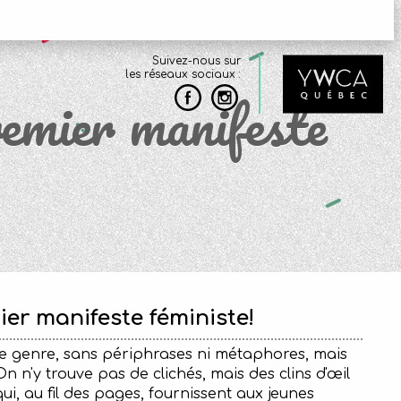
Suivez-nous sur
les réseaux sociaux :
remier manifeste
ier manifeste féministe!
de genre, sans périphrases ni métaphores, mais
 n'y trouve pas de clichés, mais des clins d'œil
qui, au fil des pages, fournissent aux jeunes