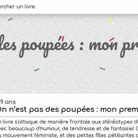
des poupées : mon p
-9 ans
n n’est pas des poupées : mon prem
 livre s'attaque de manière frontale aux stéréotypes 
ec beaucoup d'humour, de tendresse et de fantaisie! On
 mouvement féministe, et des petites filles pétillantes 