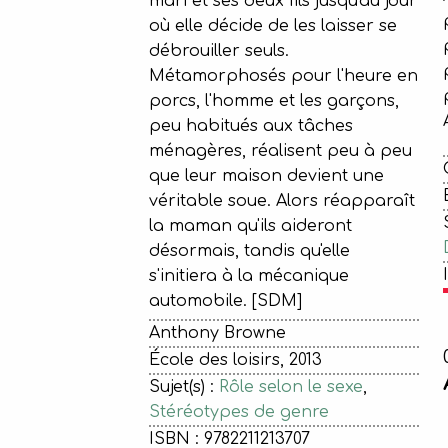
mari et ses deux fils jusqu'au jour
où elle décide de les laisser se
débrouiller seuls.
Métamorphosés pour l'heure en
porcs, l'homme et les garçons,
peu habitués aux tâches
ménagères, réalisent peu à peu
que leur maison devient une
véritable soue. Alors réapparaît
la maman qu'ils aideront
désormais, tandis qu'elle
s'initiera à la mécanique
automobile. [SDM]
Anthony Browne
École des loisirs, 2013
Sujet(s) :
Rôle selon le sexe
,
Stéréotypes de genre
ISBN : 9782211213707