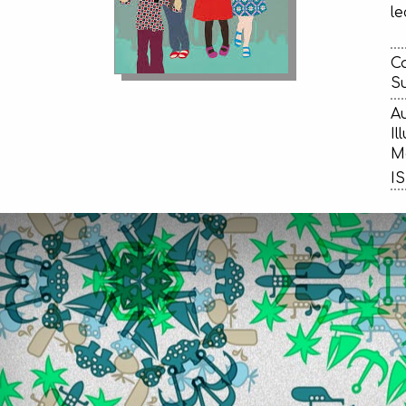
le
Ca
Su
Au
Il
Ma
IS