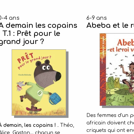
0-4 ans
6-9 ans
A demain les copains
Abeba et le 
! T.1 : Prêt pour le
grand jour ?
Des femmes d’un pet
africain doivent ch
À demain, les copains !
. Théo,
criquets qui ont en
Alice, Gaston... chacun se