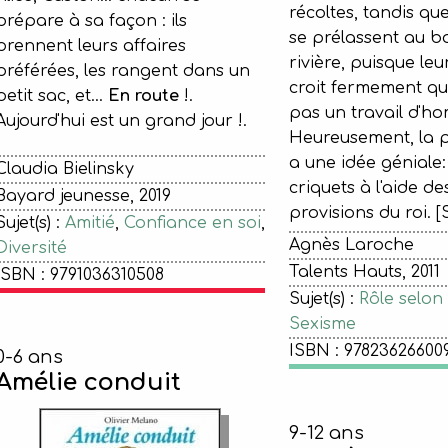
récoltes, tandis qu
prépare à sa façon : ils
se prélassent au b
prennent leurs affaires
rivière, puisque le
préférées, les rangent dans un
croit fermement que
petit sac, et...
En route
!.
pas un travail d'h
Aujourd'hui est un grand jour !.
Heureusement, la 
a une idée géniale:
Claudia Bielinsky
criquets à l'aide d
Bayard jeunesse, 2019
provisions du ro
Sujet(s) :
Amitié
,
Confiance en soi
,
Agnès Laroche
Diversité
Talents Hauts, 2011
ISBN : 9791036310508
Sujet(s) :
Rôle selon 
Sexisme
ISBN : 97823626600
0-6 ans
Amélie conduit
9-12 ans