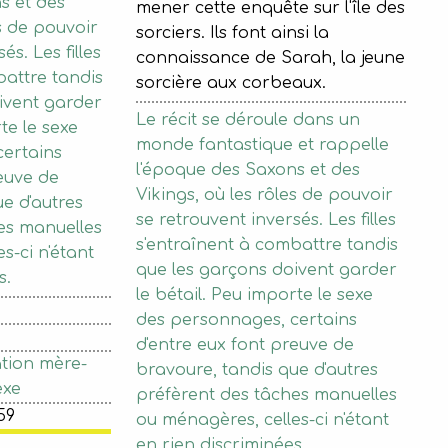
s et des
mener cette enquête sur l'île des
es de pouvoir
sorciers. Ils font ainsi la
́s. Les filles
connaissance de Sarah, la jeune
battre tandis
sorcière aux corbeaux.
oivent garder
Le récit se déroule dans un
te le sexe
monde fantastique et rappelle
ertains
l'époque des Saxons et des
euve de
Vikings, où les rôles de pouvoir
e d'autres
se retrouvent inversés. Les filles
hes manuelles
s'entraînent à combattre tandis
s-ci n'étant
que les garçons doivent garder
s.
le bétail. Peu importe le sexe
des personnages, certains
d'entre eux font preuve de
ation mère-
bravoure, tandis que d'autres
exe
préfèrent des tâches manuelles
59
ou ménagères, celles-ci n'étant
en rien discriminées.