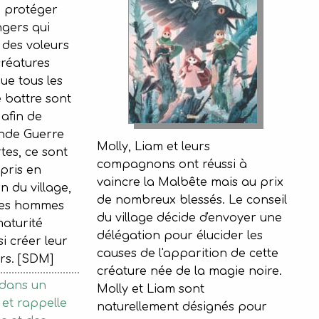
e protéger
ngers qui
t des voleurs
réatures
ue tous les
 battre sont
 afin de
ande Guerre
Molly, Liam et leurs
tes, ce sont
compagnons ont réussi à
pris en
vaincre la Malbête mais au prix
n du village,
de nombreux blessés. Le conseil
nes hommes
du village décide d'envoyer une
aturité
délégation pour élucider les
 créer leur
causes de l'apparition de cette
rs. [SDM]
créature née de la magie noire.
e dans un
Molly et Liam sont
et rappelle
naturellement désignés pour