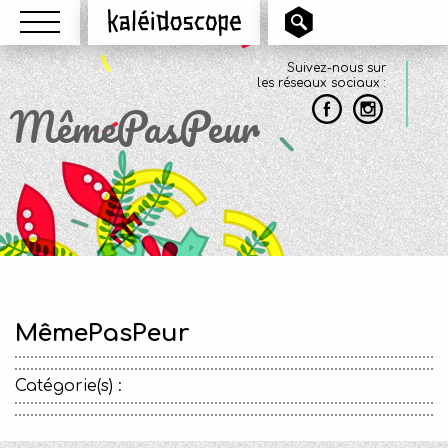
Menu
Kaléidoscope
Suivez-nous sur
les réseaux sociaux :
MêmePasPeur
MêmePasPeur
Catégorie(s) :