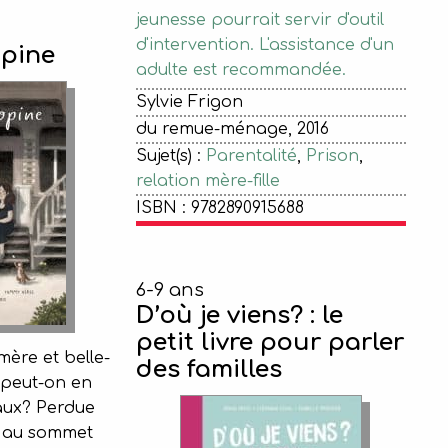
jeunesse pourrait servir d'outil
d'intervention. L'assistance d'un
opine
adulte est recommandée.
Sylvie Frigon
du remue-ménage, 2016
Sujet(s) :
Parentalité
,
Prison
,
relation mère-fille
ISBN : 9782890915688
6-9 ans
D’où je viens? : le
petit livre pour parler
mère et belle-
des familles
, peut-on en
aux? Perdue
s au sommet