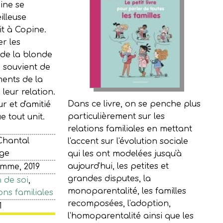
ine se
lleuse
ait à Copine.
r les
 de la blonde
e souvient de
ments de la
leur relation.
Dans ce livre, on se penche plus
r et d'amitié
particulièrement sur les
e tout unit.
relations familiales en mettant
Chantal
l'accent sur l'évolution sociale
ge
qui les ont modelées jusqu'à
aujourd'hui, les petites et
omme, 2019
grandes disputes, la
 de soi
,
monoparentalité, les familles
ons familiales
recomposées, l'adoption,
1
l'homoparentalité ainsi que les