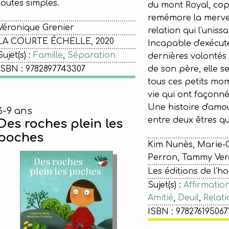
toutes simples.
du mont Royal, cop
remémore la mervei
Véronique Grenier
relation qui l'uniss
LA COURTE ÉCHELLE, 2020
Incapable d'exécute
Sujet(s) :
Famille
,
Séparation
dernières volontés
ISBN : 9782897743307
de son père, elle s
tous ces petits mo
vie qui ont façonné 
Une histoire d'amou
6-9 ans
entre deux êtres qu
Des roches plein les
poches
Kim Nunès, Marie-
Perron, Tammy Ver
Les éditions de l'h
Sujet(s) :
Affirmation
Amitié
,
Deuil
,
Relati
ISBN : 978276195067