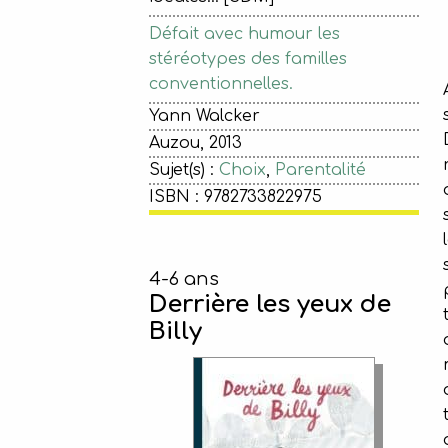
Défait avec humour les
stéréotypes des familles
conventionnelles.
Yann Walcker
Auzou, 2013
Sujet(s) :
Choix
,
Parentalité
ISBN : 9782733822975
4-6 ans
Derrière les yeux de
Billy