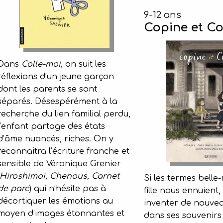
9-12 ans
Copine et C
Dans
Colle-moi
, on suit les
réflexions d’un jeune garçon
dont les parents se sont
séparés. Désespérément à la
recherche du lien familial perdu,
l’enfant partage des états
d’âme nuancés, riches. On y
reconnaitra l’écriture franche et
sensible de Véronique Grenier
Hiroshimoi, Chenous, Carnet
Si les termes belle-
de parc
) qui n’hésite pas à
fille nous ennuient
décortiquer les émotions au
inventer de nouve
moyen d’images étonnantes et
dans ses souvenir