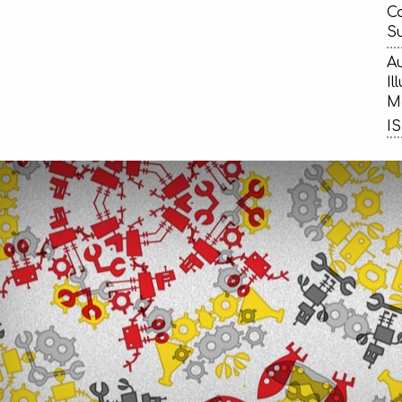
Ca
Su
Au
Il
Ma
IS