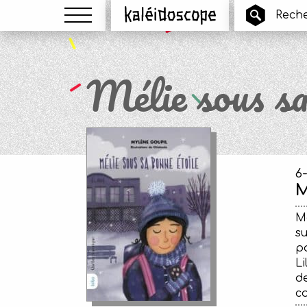
Menu
Kaléidoscope
Mélie sous sa
6
M
Mé
su
pa
Li
d
c