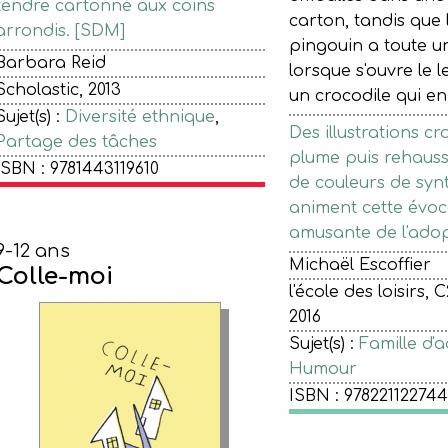
tendre cartonné aux coins
carton, tandis que l
arrondis. [SDM]
pingouin a toute u
Barbara Reid
lorsque s'ouvre le l
Scholastic, 2013
un crocodile qui en
Sujet(s) :
Diversité ethnique
,
Des illustrations cro
Partage des tâches
plume puis rehausse
ISBN : 9781443119610
de couleurs de synt
animent cette évoc
amusante de l'adop
9-12 ans
Michaël Escoffier
Colle-moi
l'école des loisirs, C
2016
Sujet(s) :
Famille d'
Humour
ISBN : 97822112274