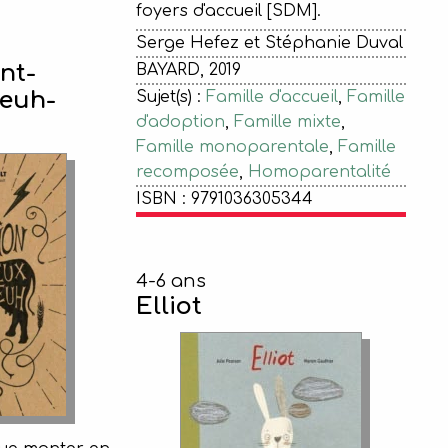
foyers d'accueil [SDM].
Serge Hefez et Stéphanie Duval
nt-
BAYARD, 2019
euh-
Sujet(s) :
Famille d'accueil
,
Famille
d'adoption
,
Famille mixte
,
Famille monoparentale
,
Famille
recomposée
,
Homoparentalité
ISBN : 9791036305344
4-6 ans
Elliot