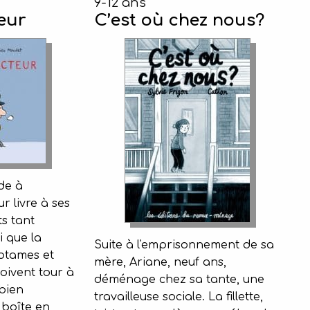
9-12 ans
eur
C’est où chez nous?
de à
ur livre à ses
ts tant
i que la
Suite à l'emprisonnement de sa
otames et
mère, Ariane, neuf ans,
çoivent tour à
déménage chez sa tante, une
 bien
travailleuse sociale. La fillette,
 boîte en