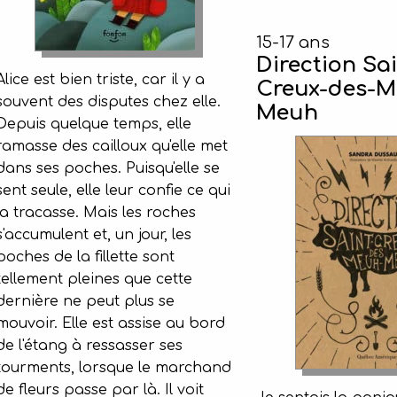
15-17 ans
Direction Sai
Alice est bien triste, car il y a
Creux-des-M
souvent des disputes chez elle.
Meuh
Depuis quelque temps, elle
ramasse des cailloux qu'elle met
dans ses poches. Puisqu'elle se
sent seule, elle leur confie ce qui
la tracasse. Mais les roches
s'accumulent et, un jour, les
poches de la fillette sont
tellement pleines que cette
dernière ne peut plus se
mouvoir. Elle est assise au bord
de l'étang à ressasser ses
tourments, lorsque le marchand
de fleurs passe par là. Il voit