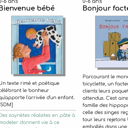
0-6 ans
0-6 ans
Bienvenue bébé
Bonjour fact
Parcourant le mon
Un texte rimé et poétique
bicyclette, un facte
célébrant le bonheur
clients leurs paque
qu'apporte l'arrivée d'un enfant.
attendus. C'est ains
[SDM]
famille des hippop
celle des singes re
Des saynètes réalistes en pâte à
tour leurs rejetons
modeler donnent vie à ce
emballés dans une