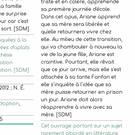
triste et en colère, appréhende
a famille
sa première journée d'école.
ne surprise
Dans cet opus, Ariane apprend
eur car c'est
que sa mère sera libérée et
 sort. [SDM]
qu'elle retournera vivre chez
elle. Au milieu de cette transition,
quées à la
qui va chambouler à nouveau la
́es d'aplats
vie de la jeune fille, Ariane est
hèse
craintive. Pourtant, elle rêvait
ation
que ce jour arrive, mais elle s'est
tion. [SDM]
attachée à sa tante Fanfan et
elle s'inquiète à l'idée que sa
2012 ; N. É.
mère puisse retourner en prison
un jour. Ariane doit alors
adoption
,
réapprendre à vivre avec sa
mère. [SDM]
45
Cet ouvrage portant sur un sujet
rarement abordé en littérature