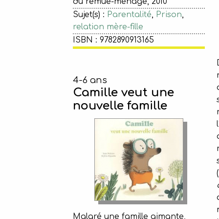
du remue-ménage, 2010
Sujet(s) :
Parentalité
,
Prison
,
relation mère-fille
ISBN : 9782890913165
4-6 ans
Camille veut une
nouvelle famille
(
Malgré une famille aimante,