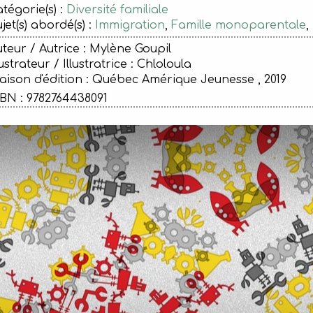
tégorie(s) :
Diversité familiale
jet(s) abordé(s) :
Immigration
,
Famille monoparentale
,
teur / Autrice : Mylène Goupil
lustrateur / Illustratrice : Chloloula
ison d'édition :
Québec Amérique Jeunesse , 2019
BN : 9782764438091