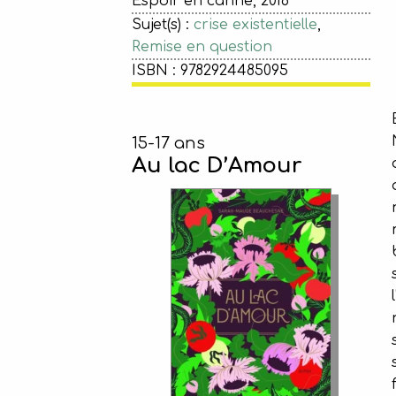
Espoir en canne, 2016
Sujet(s) :
crise existentielle
,
Remise en question
ISBN : 9782924485095
15-17 ans
Au lac D’Amour