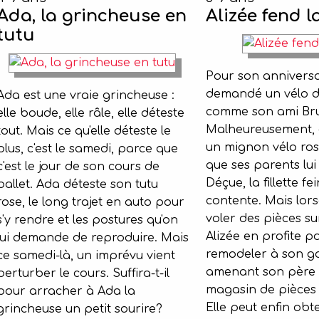
Ada, la grincheuse en
Alizée fend l
tutu
Pour son anniversai
demandé un vélo d
Ada est une vraie grincheuse :
comme son ami Br
elle boude, elle râle, elle déteste
Malheureusement, c
tout. Mais ce qu'elle déteste le
un mignon vélo ro
plus, c'est le samedi, parce que
que ses parents lui
c'est le jour de son cours de
Déçue, la fillette fei
ballet. Ada déteste son tutu
contente. Mais lorsq
rose, le long trajet en auto pour
voler des pièces su
s'y rendre et les postures qu'on
Alizée en profite po
lui demande de reproduire. Mais
remodeler à son g
ce samedi-là, un imprévu vient
amenant son père
perturber le cours. Suffira-t-il
magasin de pièces
pour arracher à Ada la
Elle peut enfin obt
grincheuse un petit sourire?