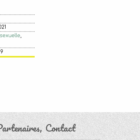
021
sexuelle
,
19
artenaires
Contact