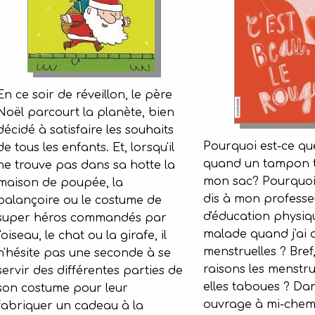
En ce soir de réveillon, le père
Noël parcourt la planète, bien
décidé à satisfaire les souhaits
Pourquoi est-ce que
de tous les enfants. Et, lorsqu'il
quand un tampon 
ne trouve pas dans sa hotte la
mon sac? Pourquoi 
maison de poupée, la
dis à mon professe
balançoire ou le costume de
d'éducation physiqu
super héros commandés par
malade quand j'ai
l'oiseau, le chat ou la girafe, il
menstruelles ? Bref
n'hésite pas une seconde à se
raisons les menstru
servir des différentes parties de
elles taboues ? Dan
son costume pour leur
ouvrage à mi-chemi
fabriquer un cadeau à la