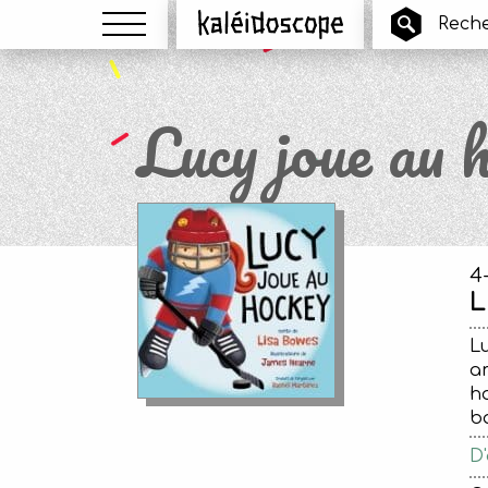
Menu
Kaléidoscope
Lucy joue au 
4
L
Lu
am
ho
ba
D'