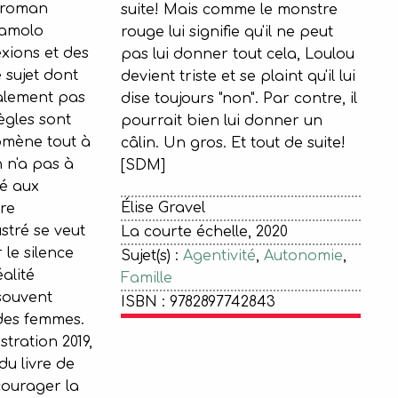
e roman
suite! Mais comme le monstre
Zamolo
rouge lui signifie qu'il ne peut
xions et des
pas lui donner tout cela, Loulou
 sujet dont
devient triste et se plaint qu'il lui
alement pas
dise toujours "non". Par contre, il
ègles sont
pourrait bien lui donner un
mène tout à
câlin. Un gros. Et tout de suite!
n n'a pas à
[SDM]
né aux
Élise Gravel
vre
stré se veut
La courte échelle, 2020
 le silence
Sujet(s) :
Agentivité
,
Autonomie
,
alité
Famille
souvent
ISBN : 9782897742843
 des femmes.
stration 2019,
du livre de
ourager la