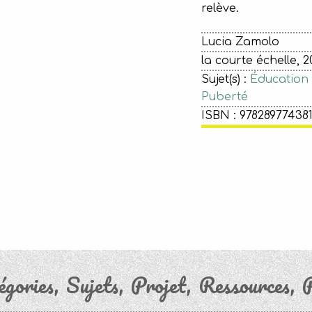
relève.
Lucia Zamolo
la courte échelle, 2
Sujet(s) :
Éducation 
Puberté
ISBN : 97828977438
égories
Sujets
Projet
Ressources
P