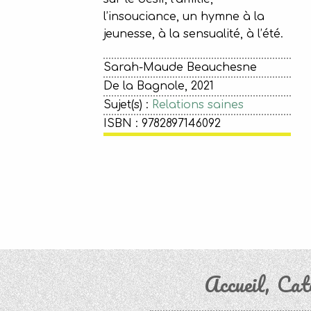
l’insouciance, un hymne à la
jeunesse, à la sensualité, à l’été.
Sarah-Maude Beauchesne
De la Bagnole, 2021
Sujet(s) :
Relations saines
ISBN : 9782897146092
Accueil
Cat