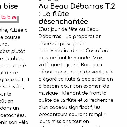
a bise
Au Beau Débarras T.2
: La flûte
désenchantée
C'est jour de fête au Beau
re, Alizée a
Débarras ! La préparation
e course
d'une surprise pour
uno.
l'anniversaire de La Castafiore
'est plutôt
occupe tout le monde. Mais
se bonbon
voilà que la jeune Borrasca
 ont acheté.
débarque en coup de vent ; elle
nt d'être
a égaré sa flûte à bec et elle en
u'elle se fait
a besoin pour son examen de
r son vélo,
musique ! Menant de front la
ur le
quête de la flûte et la recherche
oût en
d'un cadeau significatif, les
 dans un
brocanteurs sauront remplir
 détachées.
leurs missions tout en
enir son vélo