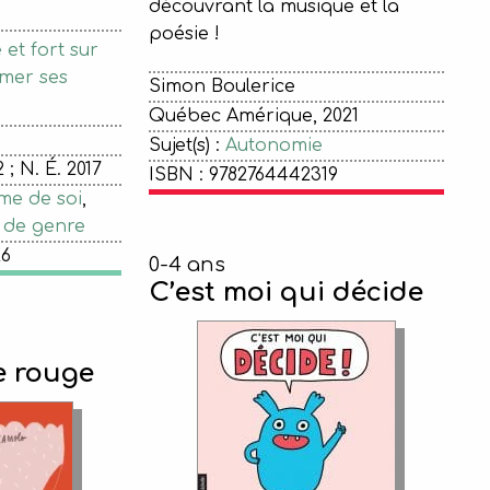
découvrant la musique et la
poésie !
et fort sur
rmer ses
Simon Boulerice
Québec Amérique, 2021
Sujet(s) :
Autonomie
 ; N. É. 2017
ISBN : 9782764442319
me de soi
,
 de genre
26
0-4 ans
C’est moi qui décide
e rouge