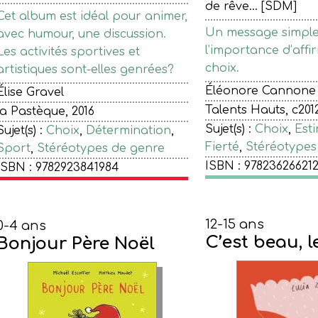
de rêve... [SDM]
Cet album est idéal pour animer,
Un message simple 
avec humour, une discussion.
l’importance d’affi
Les activités sportives et
choix.
artistiques sont-elles genrées?
Éléonore Cannone
Élise Gravel
Talents Hauts, c2012
la Pastèque, 2016
Sujet(s) :
Choix
,
Esti
Sujet(s) :
Choix
,
Détermination
,
Fierté
,
Stéréotypes
Sport
,
Stéréotypes de genre
ISBN : 97823626621
ISBN : 9782923841984
12-15 ans
0-4 ans
C’est beau, l
Bonjour Père Noël