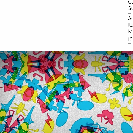
Ca
Su
Au
Il
Ma
IS