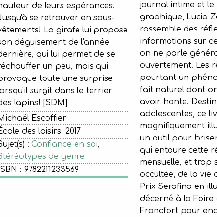
journal intime et l
hauteur de leurs espérances.
graphique, Lucia 
Jusqu'à se retrouver en sous-
rassemble des réfle
vêtements! La girafe lui propose
informations sur ce
son déguisement de l'année
on ne parle génér
dernière, qui lui permet de se
ouvertement. Les r
réchauffer un peu, mais qui
pourtant un phéno
provoque toute une surprise
fait naturel dont o
lorsqu'il surgit dans le terrier
avoir honte. Desti
des lapins! [SDM]
adolescentes, ce li
Michaël Escoffier
magnifiquement illu
École des loisirs, 2017
un outil pour briser
Sujet(s) :
Confiance en soi
,
qui entoure cette ré
Stéréotypes de genre
mensuelle, et trop 
ISBN : 9782211233569
occultée, de la vie
Prix Serafina en illu
décerné à la Foire 
Francfort pour enc