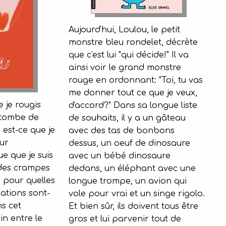
Aujourd'hui, Loulou, le petit
monstre bleu rondelet, décrète
que c'est lui "qui décide!" Il va
ainsi voir le grand monstre
rouge en ordonnant: "Toi, tu vas
me donner tout ce que je veux,
 je rougis
d'accord?" Dans sa longue liste
tombe de
de souhaits, il y a un gâteau
est-ce que je
avec des tas de bonbons
ur
dessus, un oeuf de dinosaure
e que je suis
avec un bébé dinosaure
 des crampes
dedans, un éléphant avec une
, pour quelles
longue trompe, un avion qui
ations sont-
vole pour vrai et un singe rigolo.
s cet
Et bien sûr, ils doivent tous être
n entre le
gros et lui parvenir tout de