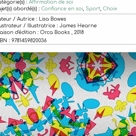
tégorie(s) :
Affirmation de soi
jet(s) abordé(s) :
Confiance en soi
,
Sport
,
Choix
teur / Autrice : Lisa Bowes
lustrateur / Illustratrice : James Hearne
ison d'édition :
Orca Books , 2018
BN : 9781459820036