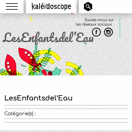
Menu
Kaléidoscope
Suivez-nous sur
les réseaux sociaux :
LesEnfantsdel’Eau
LesEnfantsdel’Eau
Catégorie(s) :