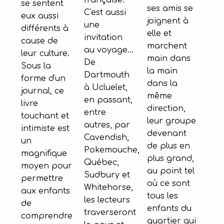
française.
se sentent
ses amis se
C'est aussi
eux aussi
joignent à
une
différents à
elle et
invitation
cause de
marchent
au voyage...
leur culture.
main dans
De
Sous la
la main
Dartmouth
forme d'un
dans la
à Ucluelet,
journal, ce
même
en passant,
livre
direction,
entre
touchant et
leur groupe
autres, par
intimiste est
devenant
Cavendish,
un
de plus en
Pokemouche,
magnifique
plus grand,
Québec,
moyen pour
au point tel
Sudbury et
permettre
où ce sont
Whitehorse,
aux enfants
tous les
les lecteurs
de
enfants du
traverseront
comprendre
quartier qui