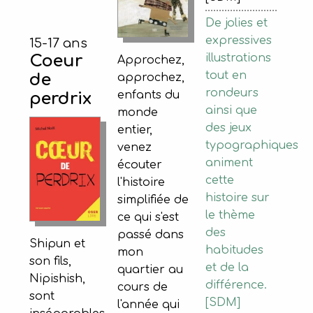
De jolies et
expressives
15-17 ans
Coeur
illustrations
Approchez,
tout en
de
approchez,
rondeurs
enfants du
perdrix
ainsi que
monde
des jeux
entier,
typographiques
venez
animent
écouter
cette
l'histoire
histoire sur
simplifiée de
le thème
ce qui s'est
des
passé dans
Shipun et
habitudes
mon
son fils,
et de la
quartier au
Nipishish,
différence.
cours de
sont
[SDM]
l'année qui