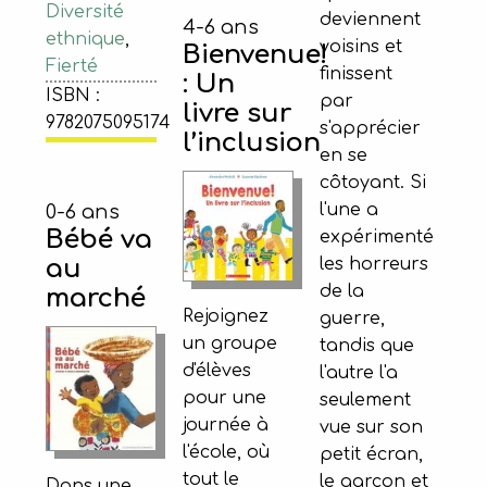
Diversité
deviennent
4-6 ans
ethnique
,
voisins et
Bienvenue!
Fierté
finissent
: Un
ISBN :
par
livre sur
9782075095174
s'apprécier
l’inclusion
en se
côtoyant. Si
l'une a
0-6 ans
Bébé va
expérimenté
au
les horreurs
de la
marché
Rejoignez
guerre,
un groupe
tandis que
d'élèves
l'autre l'a
pour une
seulement
journée à
vue sur son
l'école, où
petit écran,
tout le
le garçon et
Dans une