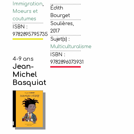
Immigration
,
Édith
Moeurs et
Bourget
coutumes
Soulières,
ISBN :
2017
9782895795735
Sujet(s) :
Multiculturalisme
ISBN :
4-9 ans
9782896073931
Jean-
Michel
Basquiat