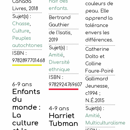
naïf des
Canada
couleurs de
enfants.
Livres, 2018
peau. Elle
Sujet(s) :
Bertrand
apprend la
Chasse
,
Gauthier
tolérance
Culture
,
de l'Isatis,
envers les
Peuples
2019
différences.
autochtones
Sujet(s) :
Catherine
ISBN :
Amitié
,
Dolto et
9782897701468
Diversité
Colline
ethnique
Faure-Poiré
ISBN :
Gallimard
6-9 ans
9782924769607
Jeunesse,
Enfants
c1994 ;
du
N.É.2015
monde :
4-9 ans
Sujet(s) :
La
Harriet
Amitié
,
culture
Tubman
Multiculturalisme