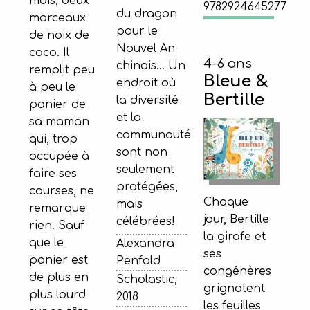
maïs, deux
9782924645277
du dragon
morceaux
pour le
de noix de
Nouvel An
coco. Il
4-6 ans
chinois… Un
remplit peu
Bleue &
endroit où
à peu le
Bertille
la diversité
panier de
et la
sa maman
communauté
qui, trop
sont non
occupée à
seulement
faire ses
protégées,
courses, ne
Chaque
mais
remarque
jour, Bertille
célébrées!
rien. Sauf
la girafe et
que le
Alexandra
ses
panier est
Penfold
congénères
de plus en
Scholastic,
grignotent
plus lourd
2018
les feuilles