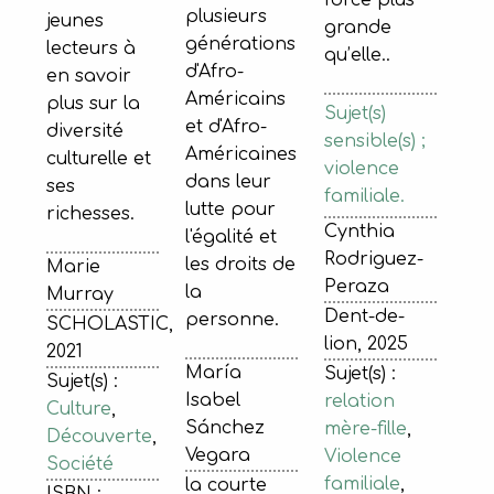
force plus
plusieurs
jeunes
grande
générations
lecteurs à
qu’elle..
d'Afro-
en savoir
Américains
plus sur la
Sujet(s)
et d'Afro-
diversité
sensible(s) ;
Américaines
culturelle et
violence
dans leur
ses
familiale.
lutte pour
richesses.
Cynthia
l'égalité et
Rodriguez-
les droits de
Marie
Peraza
la
Murray
Dent-de-
personne.
SCHOLASTIC,
lion, 2025
2021
María
Sujet(s) :
Sujet(s) :
Isabel
relation
Culture
,
Sánchez
mère-fille
,
Découverte
,
Vegara
Violence
Société
familiale
,
la courte