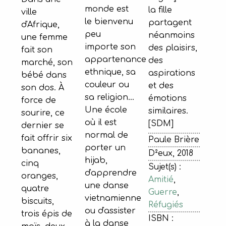
monde est
la fille
ville
le bienvenu
partagent
d'Afrique,
peu
néanmoins
une femme
importe son
des plaisirs,
fait son
appartenance
des
marché, son
ethnique, sa
aspirations
bébé dans
couleur ou
et des
son dos. À
sa religion…
émotions
force de
Une école
similaires.
sourire, ce
où il est
[SDM]
dernier se
normal de
fait offrir six
Paule Brière
porter un
bananes,
D²eux, 2018
hijab,
cinq
Sujet(s) :
d'apprendre
oranges,
Amitié
,
une danse
quatre
Guerre
,
vietnamienne
biscuits,
Réfugiés
ou d'assister
trois épis de
ISBN :
à la danse