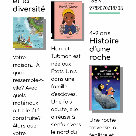
et la
ISBN :
diversité
9782070618705
4-9 ans
Histoire
d’une
Harriet
roche
Tubman est
Votre
née aux
maison... À
États-Unis
quoi
dans une
ressemble-t-
famille
elle? Avec
d'esclaves.
quels
Une fois
matériaux
adulte, elle
a-t-elle été
a réussi à
construite?
Une roche
s'enfuir vers
Alors que
traverse la
le nord du
votre
fenêtre et