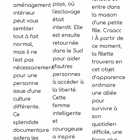
pays, où
aménagement
entre dans
l'esclavage
intérieur
la maison
était
peut vous
d’une petite
interdit. Elle
sembler
fille. Craacc
est ensuite
tout à fait
! À partir de
retournée
normal,
ce moment,
dans le Sud
mais il ne
la fillette
pour aider
l'est pas
trouvera en
d'autres
nécessairement
cet objet
personnes
pour une
d’apparence
à accéder à
personne
ordinaire
la liberté.
issue d'une
une alliée
Cette
culture
pour
femme
différente.
survivre à
intelligente
Ce
son
et
splendide
quotidien
courageuse
documentaire
difficile, une
a inspiré
aidera les