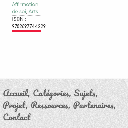
Affirmation
de soi
,
Arts
ISBN :
9782897744229
Accueil
Catégories
Sujets
Projet
Ressources
Partenaires
Contact