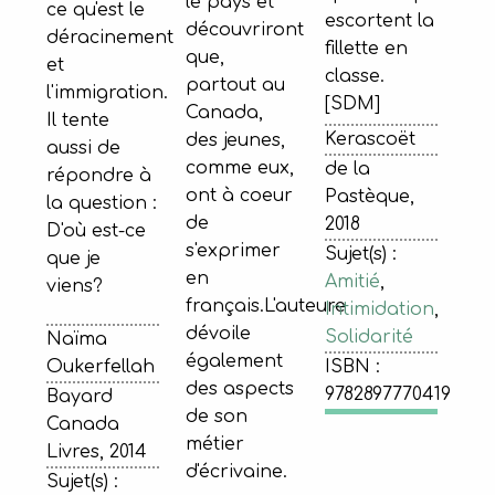
le pays et
ce qu'est le
escortent la
découvriront
déracinement
fillette en
que,
et
classe.
partout au
l'immigration.
[SDM]
Canada,
Il tente
Kerascoët
des jeunes,
aussi de
comme eux,
de la
répondre à
ont à coeur
Pastèque,
la question :
de
2018
D'où est-ce
s'exprimer
Sujet(s) :
que je
en
Amitié
,
viens?
français.L'auteure
Intimidation
,
dévoile
Solidarité
Naïma
également
Oukerfellah
ISBN :
des aspects
9782897770419
Bayard
de son
Canada
métier
Livres, 2014
d'écrivaine.
Sujet(s) :