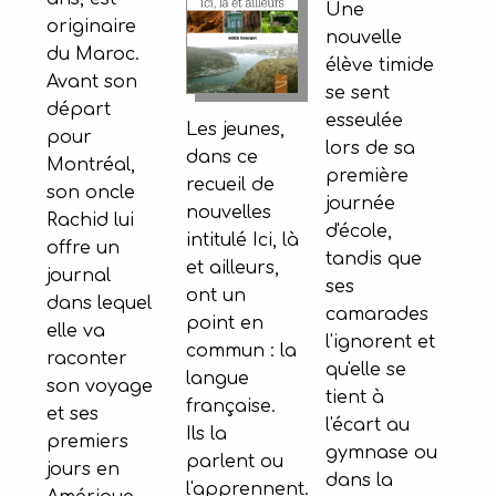
Une
originaire
nouvelle
du Maroc.
élève timide
Avant son
se sent
départ
esseulée
Les jeunes,
pour
lors de sa
dans ce
Montréal,
première
recueil de
son oncle
journée
nouvelles
Rachid lui
d'école,
intitulé Ici, là
offre un
tandis que
et ailleurs,
journal
ses
ont un
dans lequel
camarades
point en
elle va
l'ignorent et
commun : la
raconter
qu'elle se
langue
son voyage
tient à
française.
et ses
l'écart au
Ils la
premiers
gymnase ou
parlent ou
jours en
dans la
l'apprennent.