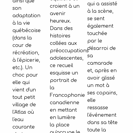
ainsi que
qui a assisté
croient à un
son
à la scène,
avenir
adaptation
se sent
heureux.
à la vie
également
Dans des
québécoise
touchée
histoires
(dans la
par le
collées aux
cour de
désarroi de
préoccupations
récréation,
sa
adolescentes,
à l'épicerie,
camarade
ce recueil
etc.). Un
et, après en
esquisse un
choc pour
avoir glissé
portrait de
elle qui
un mot à
la
vient d'un
ses copains,
Francophonie
tout petit
elle
canadienne
village de
ressasse
en mettant
l'Atlas où
l'événement
en lumière
l'eau
dans sa tête
la place
courante
toute la
qu'occupe le