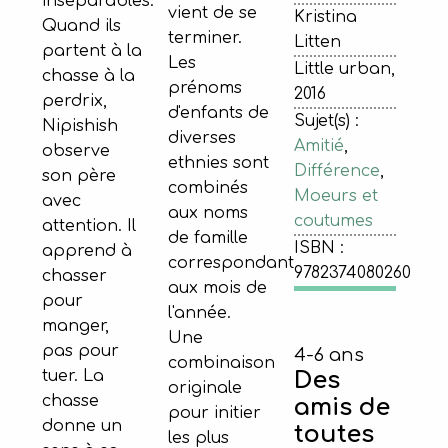
inséparables.
vient de se
Kristina
Quand ils
terminer.
Litten
partent à la
Les
Little urban,
chasse à la
prénoms
2016
perdrix,
d'enfants de
Sujet(s) :
Nipishish
diverses
Amitié
,
observe
ethnies sont
Différence
,
son père
combinés
Moeurs et
avec
aux noms
coutumes
attention. Il
de famille
ISBN :
apprend à
correspondant
9782374080260
chasser
aux mois de
pour
l'année.
manger,
Une
pas pour
4-6 ans
combinaison
Des
tuer. La
originale
chasse
amis de
pour initier
donne un
toutes
les plus