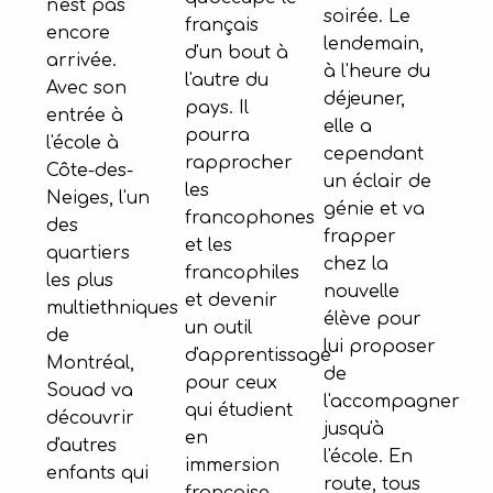
n'est pas
soirée. Le
français
encore
lendemain,
d'un bout à
arrivée.
à l'heure du
l'autre du
Avec son
déjeuner,
pays. Il
entrée à
elle a
pourra
l'école à
cependant
rapprocher
Côte-des-
un éclair de
les
Neiges, l'un
génie et va
francophones
des
frapper
et les
quartiers
chez la
francophiles
les plus
nouvelle
et devenir
multiethniques
élève pour
un outil
de
lui proposer
d'apprentissage
Montréal,
de
pour ceux
Souad va
l'accompagner
qui étudient
découvrir
jusqu'à
en
d'autres
l'école. En
immersion
enfants qui
route, tous