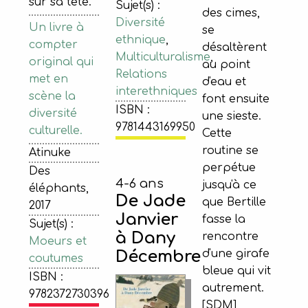
sur sa tête.
Sujet(s) :
des cimes,
Diversité
Un livre à
se
ethnique
,
compter
désaltèrent
Multiculturalisme
,
original qui
au point
Relations
met en
d'eau et
interethniques
scène la
font ensuite
ISBN :
diversité
une sieste.
9781443169950
culturelle.
Cette
routine se
Atinuke
perpétue
Des
4-6 ans
jusqu'à ce
éléphants,
De Jade
que Bertille
2017
Janvier
fasse la
Sujet(s) :
à Dany
rencontre
Moeurs et
Décembre
d'une girafe
coutumes
bleue qui vit
ISBN :
autrement.
9782372730396
[SDM]