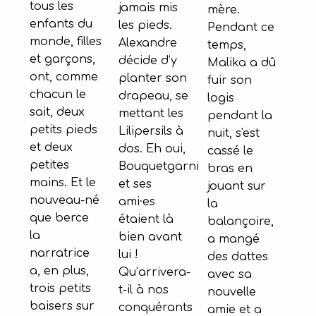
tous les
jamais mis
mère.
enfants du
les pieds.
Pendant ce
monde, filles
Alexandre
temps,
et garçons,
décide d’y
Malika a dû
ont, comme
planter son
fuir son
chacun le
drapeau, se
logis
sait, deux
mettant les
pendant la
petits pieds
Lilipersils à
nuit, s'est
et deux
dos. Eh oui,
cassé le
petites
Bouquetgarni
bras en
mains. Et le
et ses
jouant sur
nouveau-né
ami·es
la
que berce
étaient là
balançoire,
la
bien avant
a mangé
narratrice
lui !
des dattes
a, en plus,
Qu’arrivera-
avec sa
trois petits
t-il à nos
nouvelle
baisers sur
conquérants
amie et a