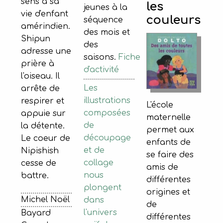
sens à sa
les
jeunes à la
vie d'enfant
couleurs
séquence
amérindien.
des mois et
Shipun
des
adresse une
saisons.
Fiche
prière à
d'activité
l'oiseau. Il
Les
arrête de
illustrations
respirer et
L'école
composées
appuie sur
maternelle
de
la détente.
permet aux
découpage
Le coeur de
enfants de
et de
Nipishish
se faire des
collage
cesse de
amis de
nous
battre.
différentes
plongent
origines et
Michel Noël
dans
de
l'univers
Bayard
différentes