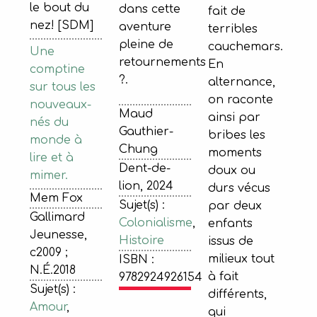
le bout du
dans cette
fait de
nez! [SDM]
aventure
terribles
pleine de
cauchemars.
Une
retournements
En
comptine
?.
alternance,
sur tous les
on raconte
nouveaux-
Maud
ainsi par
nés du
Gauthier-
bribes les
monde à
Chung
moments
lire et à
Dent-de-
doux ou
mimer.
lion, 2024
durs vécus
Mem Fox
Sujet(s) :
par deux
Gallimard
Colonialisme
,
enfants
Jeunesse,
Histoire
issus de
c2009 ;
milieux tout
ISBN :
N.É.2018
à fait
9782924926154
Sujet(s) :
différents,
Amour
,
qui