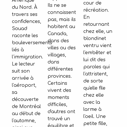
Amérique
cour de
Ils ne se
du Nord. À
récréation.
connaissent
travers ses
En
pas, mais ils
confidences,
retournant
habitent au
Souad
chez elle, un
Canada,
raconte les
blondinet
dans des
bouleversements
ventru vient
villes ou des
liés à
l'embêter et
villages,
l'immigration.
lui dit des
dans
Le lecteur
paroles qui
différentes
suit son
l'attristent,
provinces.
arrivée à
de sorte
Certains
l'aéroport,
qu'elle file
vivent des
sa
chez elle
moments
découverte
avec la
difficiles,
de Montréal
larme à
d'autres ont
au début de
l'oeil. Une
trouvé un
l'automne,
petite fille,
équilibre et