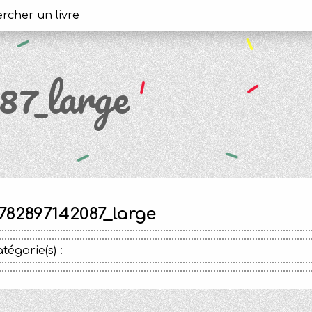
7_large
782897142087_large
tégorie(s) :