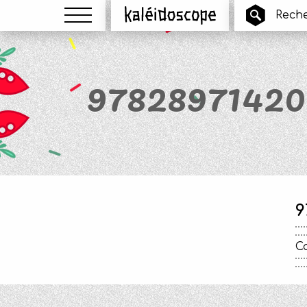
Menu
Kaléidoscope
978289714208
9
Ca