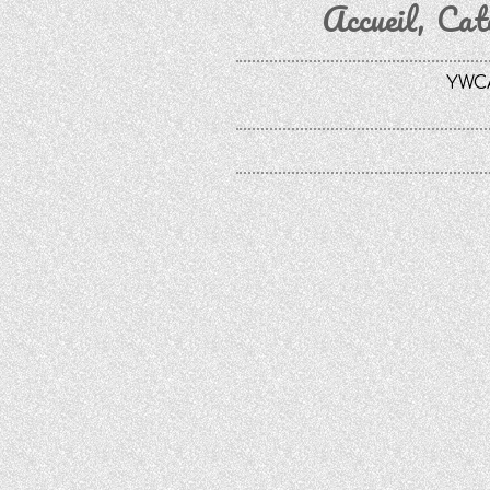
Accueil
Cat
YWCA