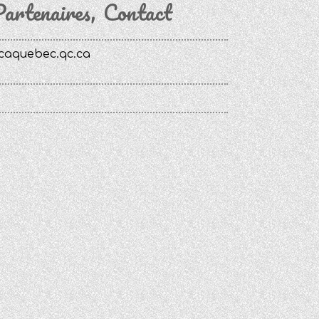
artenaires
Contact
caquebec.qc.ca