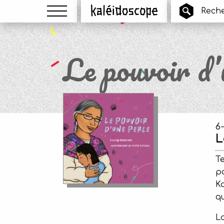
Menu
Kaléidoscope
Le pouvoir d’
6
L
Te
p
Ko
qu
La