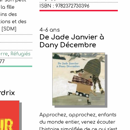
ur son petit
ISBN : 9782372730396
a fille
ins des
tions et des
. [SDM]
4-6 ans
De Jade Janvier à
Dany Décembre
rre
,
Réfugiés
77
drix
Approchez, approchez, enfants
du monde entier, venez écouter
l'histoire simplifiée de ce qui s'est