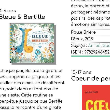
l'a seulement vue s
écran, le garçon et l
4-6 ans
partagent néanmo
Bleue & Bertille
plaisirs, des aspira
émotions similaires
Paule Brière
D²eux, 2018
Sujet(s) :
Amitié
,
Gue
ISBN : 97829246452
Chaque jour, Bertille la girafe et
15-17 ans
ses congénères grignotent les
Coeur de per
feuilles des cimes, se désaltèrent
au point d'eau et font ensuite
une sieste. Cette routine se
perpétue jusqu'à ce que Bertille
fasse la rencontre d'une girafe