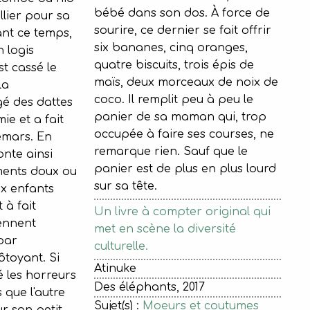
bébé dans son dos. À force de
llier pour sa
sourire, ce dernier se fait offrir
nt ce temps,
six bananes, cinq oranges,
n logis
quatre biscuits, trois épis de
st cassé le
maïs, deux morceaux de noix de
la
coco. Il remplit peu à peu le
é des dattes
panier de sa maman qui, trop
ie et a fait
occupée à faire ses courses, ne
emars. En
remarque rien. Sauf que le
nte ainsi
panier est de plus en plus lourd
ments doux ou
sur sa tête.
x enfants
 à fait
Un livre à compter original qui
iennent
met en scène la diversité
 par
culturelle.
ôtoyant. Si
Atinuke
é les horreurs
Des éléphants, 2017
 que l'autre
Sujet(s) :
Moeurs et coutumes