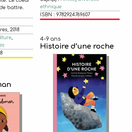
nte. Le coeur
ethnique
de battre.
ISBN : 9782924769607
es, 2018
lture
,
4-9 ans
es
Histoire d’une roche
68
man