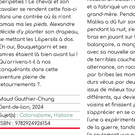
péripéties ! Le cheval et son
et a fabriqué un co
cavalier se rendent cette fois-ci
grand-mère. Penda
dans une contrée où ils n’ont
Malika a dû fuir so
jamais mis les pieds. Alexandre
pendant la nuit, s'e
décide d’y planter son drapeau,
bras en jouant sur 
se mettant les Lilipersils à dos.
balançoire, a mang
Eh oui, Bouquetgarni et ses
avec sa nouvelle am
ami·es étaient là bien avant lui !
de terribles cauch
Qu’arrivera-t-il à nos
alternance, on raco
conquérants dans cette
par bribes les mo
aventure pleine de
durs vécus par deu
retournements ?.
issus de milieux tout
différents, qui dev
Maud Gauthier-Chung
voisins et finissent
Dent-de-lion, 2024
s'apprécier en se c
Sujet(s) :
Colonialisme
,
Histoire
l'une a expériment
ISBN : 9782924926154
de la guerre, tandis