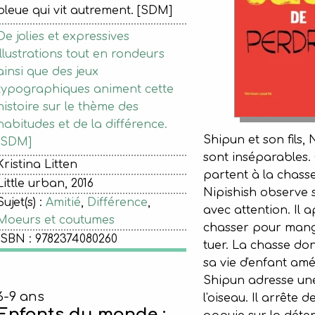
bleue qui vit autrement. [SDM]
De jolies et expressives
illustrations tout en rondeurs
ainsi que des jeux
typographiques animent cette
histoire sur le thème des
habitudes et de la différence.
Shipun et son fils, 
[SDM]
sont inséparables.
Kristina Litten
partent à la chasse
Little urban, 2016
Nipishish observe 
Sujet(s) :
Amitié
,
Différence
,
avec attention. Il 
Moeurs et coutumes
chasser pour mang
ISBN : 9782374080260
tuer. La chasse do
sa vie d'enfant amé
Shipun adresse une
6-9 ans
l'oiseau. Il arrête d
Enfants du monde :