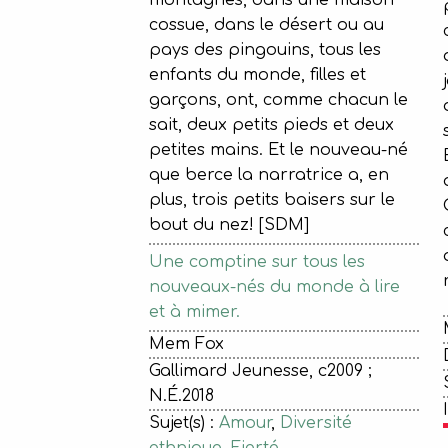
montagnes, dans une maison
cossue, dans le désert ou au
pays des pingouins, tous les
enfants du monde, filles et
garçons, ont, comme chacun le
sait, deux petits pieds et deux
petites mains. Et le nouveau-né
que berce la narratrice a, en
plus, trois petits baisers sur le
bout du nez! [SDM]
Une comptine sur tous les
nouveaux-nés du monde à lire
et à mimer.
Mem Fox
Gallimard Jeunesse, c2009 ;
N.É.2018
Sujet(s) :
Amour
,
Diversité