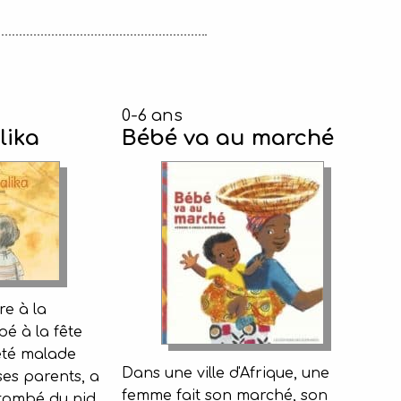
0-6 ans
lika
Bébé va au marché
re à la
ipé à la fête
 été malade
Dans une ville d'Afrique, une
ses parents, a
femme fait son marché, son
n tombé du nid