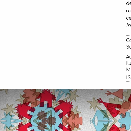
d
ap
ce
i
Ca
Su
Au
Il
Ma
IS