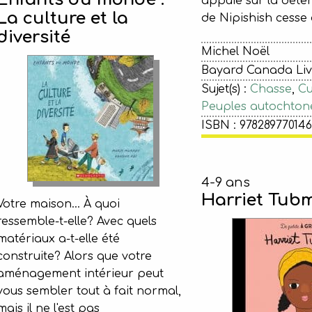
appuie sur la déte
La culture et la
de Nipishish cesse 
diversité
Michel Noël
Bayard Canada Livr
Sujet(s) :
Chasse
,
Cu
Peuples autochton
ISBN : 97828977014
4-9 ans
Harriet Tub
Votre maison... À quoi
ressemble-t-elle? Avec quels
matériaux a-t-elle été
construite? Alors que votre
aménagement intérieur peut
vous sembler tout à fait normal,
mais il ne l'est pas