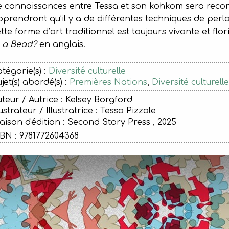
e connaissances entre Tessa et son kohkom sera reco
prendront qu’il y a de différentes techniques de pe
tte forme d’art traditionnel est toujours vivante et flo
n a Bead?
en anglais.
tégorie(s) :
Diversité culturelle
jet(s) abordé(s) :
Premières Nations
,
Diversité culturelle
teur / Autrice : Kelsey Borgford
lustrateur / Illustratrice : Tessa Pizzale
ison d'édition :
Second Story Press , 2025
BN : 9781772604368