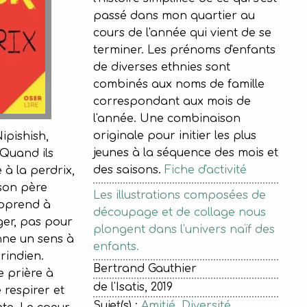
passé dans mon quartier au
cours de l'année qui vient de se
terminer. Les prénoms d'enfants
de diverses ethnies sont
combinés aux noms de famille
correspondant aux mois de
l'année. Une combinaison
originale pour initier les plus
Nipishish,
jeunes à la séquence des mois et
 Quand ils
des saisons.
Fiche d'activité
 à la perdrix,
son père
Les illustrations composées de
apprend à
découpage et de collage nous
er, pas pour
plongent dans l'univers naïf des
nne un sens à
enfants.
rindien.
Bertrand Gauthier
 prière à
de l'Isatis, 2019
e respirer et
Sujet(s) :
Amitié
,
Diversité