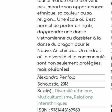
tout le monde est le bienvenu
peu importe son appartenance
ethnique, sa couleur ou sa
religion… Une école où il est
normal de porter un hijab,
d'apprendre une danse
vietnamienne ou d'assister à la
danse du dragon pour le
Nouvel An chinois… Un endroit
où la diversité et la communauté
sont non seulement protégées,
mais célébrées!
Alexandra Penfold
Scholastic, 2018
Sujet(s) :
Diversité ethnique
,
Multiculturalisme
,
Relations
interethniques
ISBN : 9781443169950