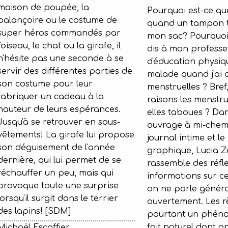
maison de poupée, la
Pourquoi est-ce que
balançoire ou le costume de
quand un tampon 
super héros commandés par
mon sac? Pourquoi 
l'oiseau, le chat ou la girafe, il
dis à mon professe
n'hésite pas une seconde à se
d'éducation physiqu
servir des différentes parties de
malade quand j'ai
son costume pour leur
menstruelles ? Bref
fabriquer un cadeau à la
raisons les menstru
hauteur de leurs espérances.
elles taboues ? Dan
Jusqu'à se retrouver en sous-
ouvrage à mi-chemi
vêtements! La girafe lui propose
journal intime et l
son déguisement de l'année
graphique, Lucia 
dernière, qui lui permet de se
rassemble des réfle
réchauffer un peu, mais qui
informations sur ce
provoque toute une surprise
on ne parle génér
lorsqu'il surgit dans le terrier
ouvertement. Les r
des lapins! [SDM]
pourtant un phéno
fait naturel dont o
Michaël Escoffier