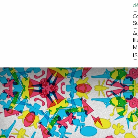
dé
Ca
Su
Au
Il
Ma
IS