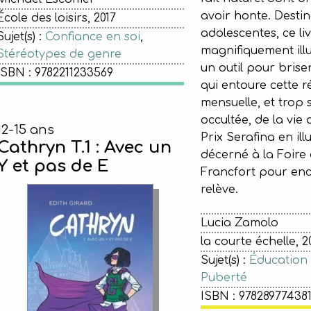
avoir honte. Desti
École des loisirs, 2017
adolescentes, ce li
Sujet(s) :
Confiance en soi
,
magnifiquement illu
Stéréotypes de genre
un outil pour briser
ISBN : 9782211233569
qui entoure cette ré
mensuelle, et trop 
occultée, de la vie
12-15 ans
Prix Serafina en illu
Cathryn T.1 : Avec un
décerné à la Foire 
Y et pas de E
Francfort pour enc
relève.
Lucia Zamolo
la courte échelle, 2
Sujet(s) :
Éducation 
Puberté
ISBN : 97828977438