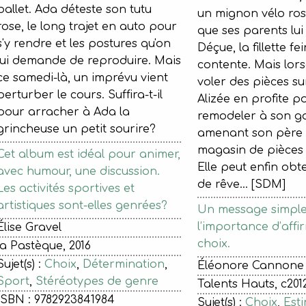
ballet. Ada déteste son tutu
un mignon vélo ro
rose, le long trajet en auto pour
que ses parents lui
s'y rendre et les postures qu'on
Déçue, la fillette fei
lui demande de reproduire. Mais
contente. Mais lorsq
ce samedi-là, un imprévu vient
voler des pièces su
perturber le cours. Suffira-t-il
Alizée en profite po
pour arracher à Ada la
remodeler à son g
grincheuse un petit sourire?
amenant son père
magasin de pièces
Cet album est idéal pour animer,
Elle peut enfin obt
avec humour, une discussion.
de rêve... [SDM]
Les activités sportives et
artistiques sont-elles genrées?
Un message simple 
l’importance d’affi
Élise Gravel
choix.
la Pastèque, 2016
Sujet(s) :
Choix
,
Détermination
,
Éléonore Cannone
Sport
,
Stéréotypes de genre
Talents Hauts, c2012
ISBN : 9782923841984
Sujet(s) :
Choix
,
Esti