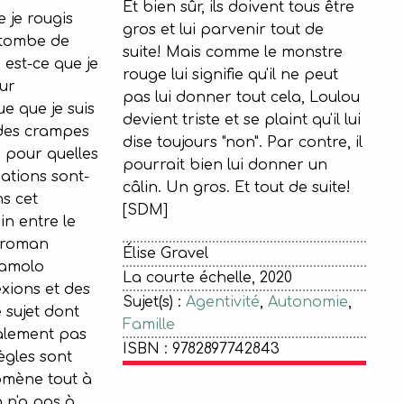
Et bien sûr, ils doivent tous être
 je rougis
gros et lui parvenir tout de
tombe de
suite! Mais comme le monstre
est-ce que je
rouge lui signifie qu'il ne peut
ur
pas lui donner tout cela, Loulou
e que je suis
devient triste et se plaint qu'il lui
 des crampes
dise toujours "non". Par contre, il
, pour quelles
pourrait bien lui donner un
ations sont-
câlin. Un gros. Et tout de suite!
s cet
[SDM]
n entre le
e roman
Élise Gravel
Zamolo
La courte échelle, 2020
xions et des
Sujet(s) :
Agentivité
,
Autonomie
,
 sujet dont
Famille
alement pas
ISBN : 9782897742843
ègles sont
mène tout à
n n'a pas à