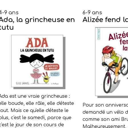
4-9 ans
6-9 ans
Ada, la grincheuse en
Alizée fend l
tutu
Ada est une vraie grincheuse :
elle boude, elle râle, elle déteste
Pour son anniversai
tout. Mais ce qu'elle déteste le
demandé un vélo d
plus, c'est le samedi, parce que
comme son ami Br
c'est le jour de son cours de
Malheureusement, c