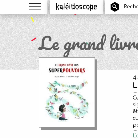
Menu
Kaléidoscope
Le grand livr
4
L
Ce
si
êt
cu
po
L'