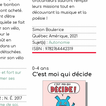
brocanteurs sauront remplir
se bonbon
leurs missions tout en
 ont acheté.
découvrant la musique et la
nt d'être
poésie !
u'elle se fait
r son vélo,
Simon Boulerice
ur le
Québec Amérique, 2021
oût en
Sujet(s) :
Autonomie
 dans un
ISBN : 9782764442319
 détachées.
enir son vélo
0-4 ans
et fort sur
C’est moi qui décide
rmer ses
 ; N. É. 2017
me de soi
,