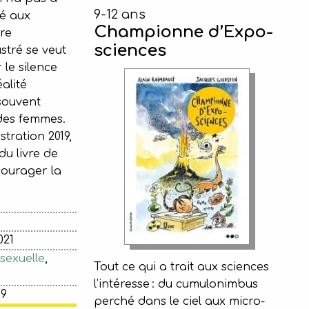
9-12 ans
né aux
Championne d’Expo-
vre
sciences
stré se veut
 le silence
alité
souvent
 des femmes.
stration 2019,
du livre de
ourager la
021
sexuelle
,
Tout ce qui a trait aux sciences
l’intéresse : du cumulonimbus
19
perché dans le ciel aux micro-