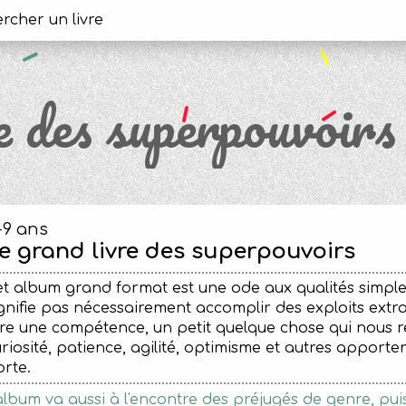
e des superpouvoirs
-9 ans
e grand livre des superpouvoirs
t album grand format est une ode aux qualités simpl
gnifie pas nécessairement accomplir des exploits extra
re une compétence, un petit quelque chose qui nous re
riosité, patience, agilité, optimisme et autres apporten
rte.
album va aussi à l'encontre des préjugés de genre, p