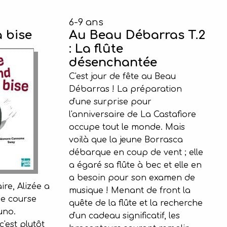
6-9 ans
a bise
Au Beau Débarras T.2
: La flûte
désenchantée
C'est jour de fête au Beau
Débarras ! La préparation
d'une surprise pour
l'anniversaire de La Castafiore
occupe tout le monde. Mais
voilà que la jeune Borrasca
débarque en coup de vent ; elle
a égaré sa flûte à bec et elle en
a besoin pour son examen de
re, Alizée a
musique ! Menant de front la
e course
quête de la flûte et la recherche
uno.
d'un cadeau significatif, les
'est plutôt