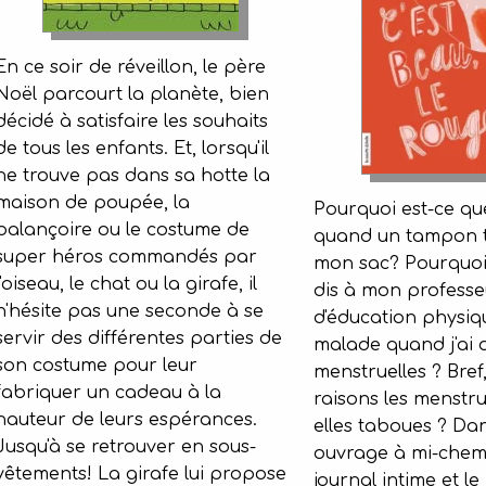
En ce soir de réveillon, le père
Noël parcourt la planète, bien
décidé à satisfaire les souhaits
de tous les enfants. Et, lorsqu'il
ne trouve pas dans sa hotte la
maison de poupée, la
Pourquoi est-ce que
balançoire ou le costume de
quand un tampon 
super héros commandés par
mon sac? Pourquoi 
l'oiseau, le chat ou la girafe, il
dis à mon professe
n'hésite pas une seconde à se
d'éducation physiqu
servir des différentes parties de
malade quand j'ai
son costume pour leur
menstruelles ? Bref
fabriquer un cadeau à la
raisons les menstru
hauteur de leurs espérances.
elles taboues ? Dan
Jusqu'à se retrouver en sous-
ouvrage à mi-chemi
vêtements! La girafe lui propose
journal intime et l