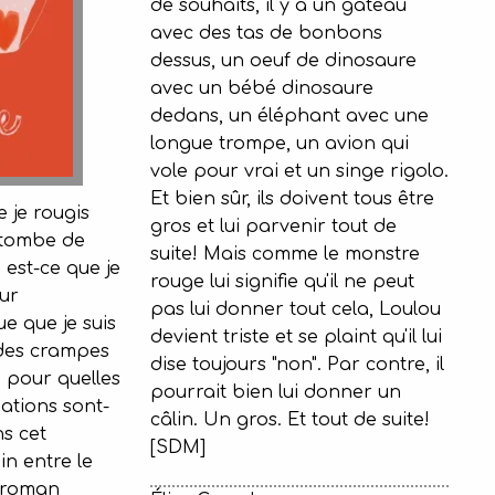
de souhaits, il y a un gâteau
avec des tas de bonbons
dessus, un oeuf de dinosaure
avec un bébé dinosaure
dedans, un éléphant avec une
longue trompe, un avion qui
vole pour vrai et un singe rigolo.
Et bien sûr, ils doivent tous être
 je rougis
gros et lui parvenir tout de
tombe de
suite! Mais comme le monstre
est-ce que je
rouge lui signifie qu'il ne peut
ur
pas lui donner tout cela, Loulou
e que je suis
devient triste et se plaint qu'il lui
 des crampes
dise toujours "non". Par contre, il
, pour quelles
pourrait bien lui donner un
ations sont-
câlin. Un gros. Et tout de suite!
s cet
[SDM]
n entre le
e roman