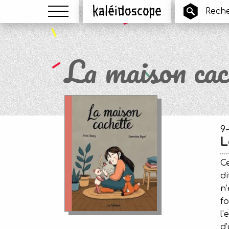
Menu
Kaléidoscope
La maison cac
9
L
Ce
di
n’
fo
l’
d’