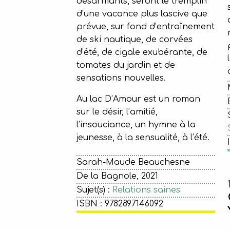
désarmants, seront le tremplin
d’une vacance plus lascive que
prévue, sur fond d’entraînement
de ski nautique, de corvées
d’été, de cigale exubérante, de
tomates du jardin et de
sensations nouvelles.
Au lac D’Amour est un roman
sur le désir, l’amitié,
l’insouciance, un hymne à la
jeunesse, à la sensualité, à l’été.
Sarah-Maude Beauchesne
De la Bagnole, 2021
Sujet(s) :
Relations saines
ISBN : 9782897146092