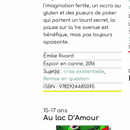
l'imagination fertile, un accro au
gluten et des joueurs de poker
qui portent un lourd secret, la
pause sur la 1re avenue est
bénéfique, mais pas toujours
apaisante.
Émilie Rivard
Espoir en canne, 2016
Sujet(s) :
crise existentielle
,
Remise en question
ISBN : 9782924485095
15-17 ans
Au lac D’Amour