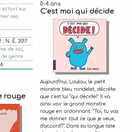
0-4 ans
et fort sur
C’est moi qui décide
rmer ses
 ; N. É. 2017
me de soi
,
 de genre
26
Aujourd'hui, Loulou, le petit
monstre bleu rondelet, décrète
e rouge
que c'est lui "qui décide!" Il va
ainsi voir le grand monstre
rouge en ordonnant: "Toi, tu vas
me donner tout ce que je veux,
d'accord?" Dans sa longue liste