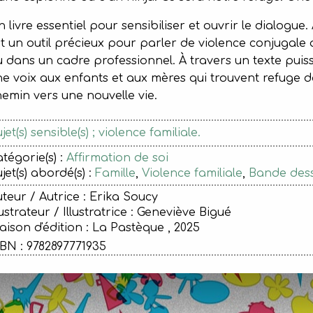
 livre essentiel pour sensibiliser et ouvrir le dialogue.
t un outil précieux pour parler de violence conjugale a
 dans un cadre professionnel. À travers un texte puissa
e voix aux enfants et aux mères qui trouvent refuge
emin vers une nouvelle vie.
jet(s) sensible(s) ; violence familiale.
tégorie(s) :
Affirmation de soi
jet(s) abordé(s) :
Famille
,
Violence familiale
,
Bande des
teur / Autrice : Erika Soucy
lustrateur / Illustratrice : Geneviève Bigué
ison d'édition :
La Pastèque , 2025
BN : 9782897771935