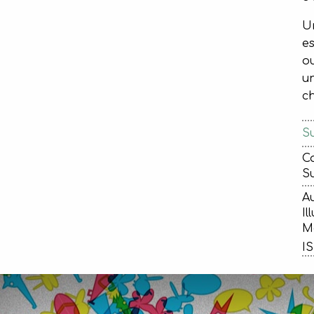
Un
es
ou
un
ch
Su
Ca
Su
Au
Il
Ma
IS