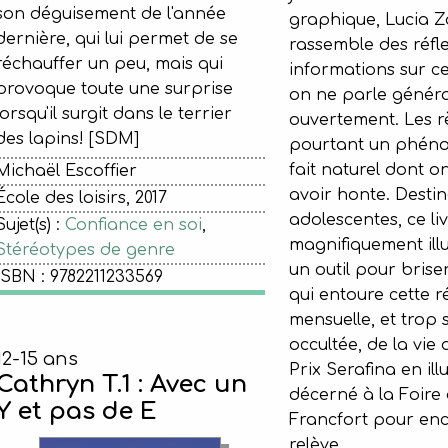
son déguisement de l'année
graphique, Lucia 
dernière, qui lui permet de se
rassemble des réfle
réchauffer un peu, mais qui
informations sur ce
provoque toute une surprise
on ne parle génér
lorsqu'il surgit dans le terrier
ouvertement. Les r
des lapins! [SDM]
pourtant un phéno
fait naturel dont o
Michaël Escoffier
avoir honte. Desti
École des loisirs, 2017
adolescentes, ce li
Sujet(s) :
Confiance en soi
,
magnifiquement illu
Stéréotypes de genre
un outil pour briser
ISBN : 9782211233569
qui entoure cette ré
mensuelle, et trop 
occultée, de la vie
12-15 ans
Prix Serafina en illu
Cathryn T.1 : Avec un
décerné à la Foire 
Y et pas de E
Francfort pour enc
relève.