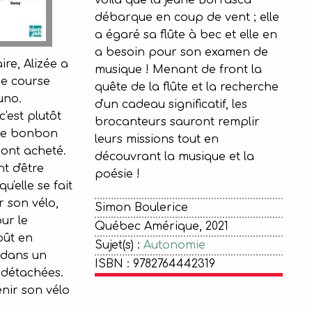
voilà que la jeune Borrasca
débarque en coup de vent ; elle
a égaré sa flûte à bec et elle en
a besoin pour son examen de
re, Alizée a
musique ! Menant de front la
e course
quête de la flûte et la recherche
uno.
d'un cadeau significatif, les
'est plutôt
brocanteurs sauront remplir
se bonbon
leurs missions tout en
 ont acheté.
découvrant la musique et la
nt d'être
poésie !
u'elle se fait
r son vélo,
Simon Boulerice
ur le
Québec Amérique, 2021
oût en
Sujet(s) :
Autonomie
 dans un
ISBN : 9782764442319
 détachées.
enir son vélo