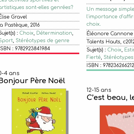
Les activités sportives et
artistiques sont-elles genrées?
Un message simple 
l’importance d’affi
Élise Gravel
choix.
la Pastèque, 2016
Sujet(s) :
Choix
,
Détermination
,
Éléonore Cannone
Sport
,
Stéréotypes de genre
Talents Hauts, c2012
ISBN : 9782923841984
Sujet(s) :
Choix
,
Esti
Fierté
,
Stéréotypes
ISBN : 97823626621
0-4 ans
Bonjour Père Noël
12-15 ans
C’est beau, l