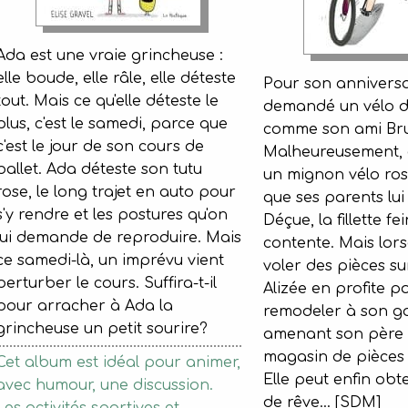
Ada est une vraie grincheuse :
elle boude, elle râle, elle déteste
Pour son anniversai
tout. Mais ce qu'elle déteste le
demandé un vélo d
plus, c'est le samedi, parce que
comme son ami Br
c'est le jour de son cours de
Malheureusement, c
ballet. Ada déteste son tutu
un mignon vélo ro
rose, le long trajet en auto pour
que ses parents lui
s'y rendre et les postures qu'on
Déçue, la fillette fei
lui demande de reproduire. Mais
contente. Mais lorsq
ce samedi-là, un imprévu vient
voler des pièces su
perturber le cours. Suffira-t-il
Alizée en profite po
pour arracher à Ada la
remodeler à son g
grincheuse un petit sourire?
amenant son père
magasin de pièces
Cet album est idéal pour animer,
Elle peut enfin obt
avec humour, une discussion.
de rêve... [SDM]