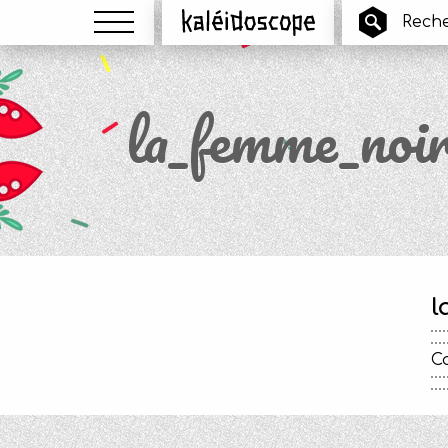
Menu
Kaléidoscope
la_femme_noir
l
Ca