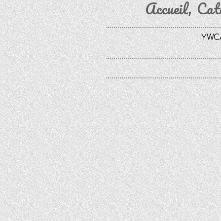
Accueil
Cat
YWCA