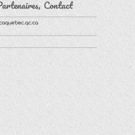
artenaires
Contact
caquebec.qc.ca