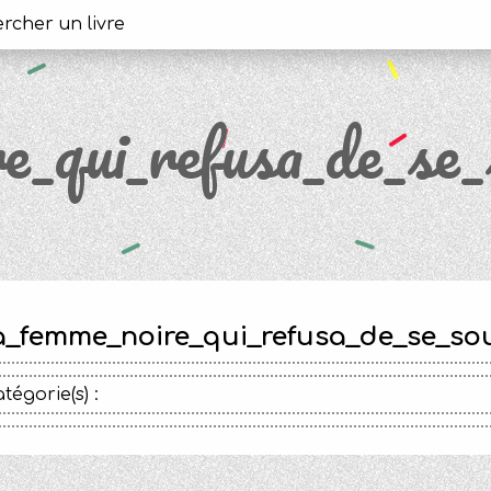
e_qui_refusa_de_se
a_femme_noire_qui_refusa_de_se_so
tégorie(s) :